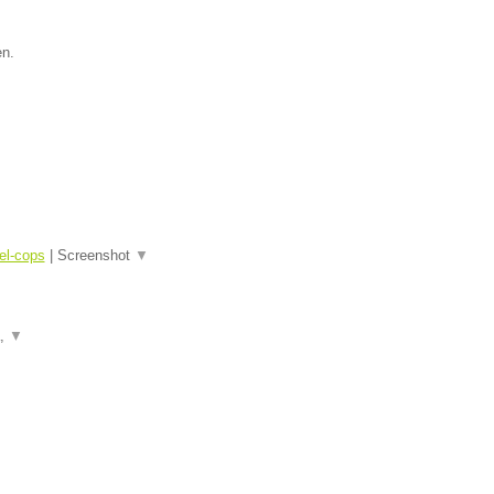
en.
el-cops
|
Screenshot
▼
a,
▼