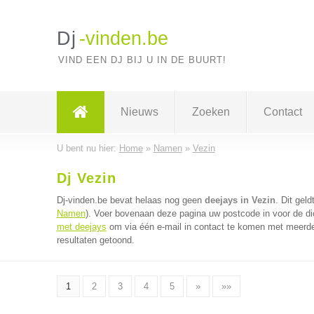
Dj
-vinden.be
VIND EEN DJ BIJ U IN DE BUURT!
Nieuws
Zoeken
Contact
U bent nu hier:
Home
»
Namen
»
Vezin
Dj Vezin
Dj-vinden.be bevat helaas nog geen
deejays in Vezin
. Dit gel
Namen
). Voer bovenaan deze pagina uw postcode in voor de dic
met deejays
om via één e-mail in contact te komen met meerder
resultaten getoond.
1
2
3
4
5
»
»»