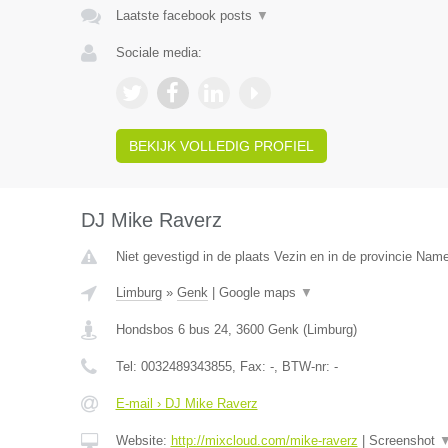
Laatste facebook posts
▼
Sociale media:
BEKIJK VOLLEDIG PROFIEL
DJ Mike Raverz
Niet gevestigd in de plaats Vezin en in de provincie Nam
Limburg
»
Genk
|
Google maps
▼
Hondsbos 6 bus 24
,
3600
Genk
(
Limburg
)
Tel:
0032489343855
, Fax:
-
, BTW-nr:
-
E-mail › DJ Mike Raverz
Website:
http://mixcloud.com/mike-raverz
|
Screenshot