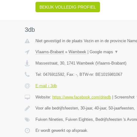
BEKIJK VOLLEDIG PROFIEL
3db
Niet gevestigd in de plaats Vezin en in de provincie Nam
Vlaams-Brabant
»
Wambeek
|
Google maps
▼
Massestraat, 30
,
1741
Wambeek
(
Vlaams-Brabant
)
Tel:
0476911592
, Fax:
-
, BTW-nr:
BE1015981067
E-mail › 3db
Website:
https://www.facebook.com/driedb
|
Screenshot
Voor alle bedrijfsfeesten, 30-jaar, 40-jaar, 50-jaarfeesten,
Fuiven Nineties, Fuiven Eighties, Bedrijfsfeesten 's Avo
Er wordt gewerkt op afspraak.