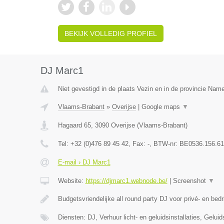
BEKIJK VOLLEDIG PROFIEL
DJ Marc1
Niet gevestigd in de plaats Vezin en in de provincie Nam
Vlaams-Brabant
»
Overijse
|
Google maps
▼
Hagaard 65
,
3090
Overijse
(
Vlaams-Brabant
)
Tel:
+32 (0)476 89 45 42
, Fax:
-
, BTW-nr:
BE0536.156.61
E-mail › DJ Marc1
Website:
https://djmarc1.webnode.be/
|
Screenshot
▼
Budgetsvriendelijke all round party DJ voor privé- en bedr
Diensten: DJ, Verhuur licht- en geluidsinstallaties, Gelui