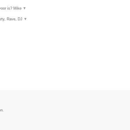
rvoor is? Mike
▼
arty, Rave, DJ
▼
en.