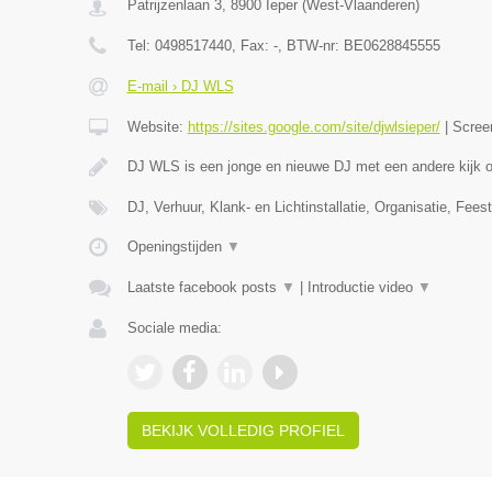
Patrijzenlaan 3
,
8900
Ieper
(
West-Vlaanderen
)
Tel:
0498517440
, Fax:
-
, BTW-nr:
BE0628845555
E-mail › DJ WLS
Website:
https://sites.google.com/site/djwlsieper/
|
Scree
DJ WLS is een jonge en nieuwe DJ met een andere kijk
DJ, Verhuur, Klank- en Lichtinstallatie, Organisatie, Feest
Openingstijden
▼
Laatste facebook posts
▼
|
Introductie video
▼
Sociale media:
BEKIJK VOLLEDIG PROFIEL