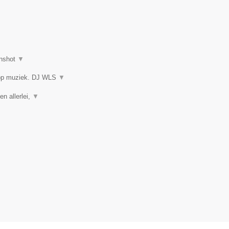
nshot
▼
 op muziek. DJ WLS
▼
en allerlei,
▼