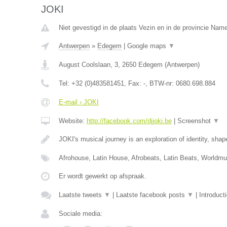
JOKI
Niet gevestigd in de plaats Vezin en in de provincie Nam
Antwerpen
»
Edegem
|
Google maps
▼
August Coolslaan, 3
,
2650
Edegem
(
Antwerpen
)
Tel:
+32 (0)483581451
, Fax:
-
, BTW-nr:
0680.698.884
E-mail › JOKI
Website:
http://facebook.com/djjoki.be
|
Screenshot
▼
JOKI's musical journey is an exploration of identity, sha
Afrohouse, Latin House, Afrobeats, Latin Beats, Worldm
Er wordt gewerkt op afspraak.
Laatste tweets
▼
|
Laatste facebook posts
▼
|
Introduct
Sociale media: