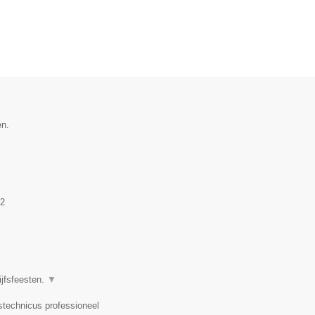
en.
2
ijfsfeesten.
▼
dstechnicus professioneel