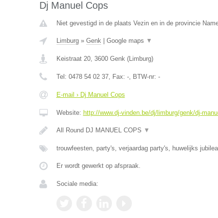
Dj Manuel Cops
Niet gevestigd in de plaats Vezin en in de provincie Nam
Limburg
»
Genk
|
Google maps
▼
Keistraat 20
,
3600
Genk
(
Limburg
)
Tel:
0478 54 02 37
, Fax:
-
, BTW-nr:
-
E-mail › Dj Manuel Cops
Website:
http://www.dj-vinden.be/dj/limburg/genk/dj-manu
All Round DJ MANUEL COPS
▼
trouwfeesten, party's, verjaardag party's, huwelijks jubile
Er wordt gewerkt op afspraak.
Sociale media: