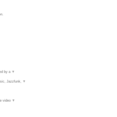
en.
ped by a
▼
usic, Jazzfunk,
▼
ie video
▼