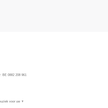
r:
BE 0882 208 961
fmuziek voor uw
▼