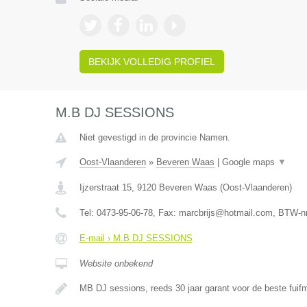
BEKIJK VOLLEDIG PROFIEL
M.B DJ SESSIONS
Niet gevestigd in de provincie Namen.
Oost-Vlaanderen
»
Beveren Waas
|
Google maps
▼
Ijzerstraat 15
,
9120
Beveren Waas
(
Oost-Vlaanderen
)
Tel:
0473-95-06-78
, Fax:
marcbrijs@hotmail.com
, BTW-n
E-mail › M.B DJ SESSIONS
Website onbekend
MB DJ sessions, reeds 30 jaar garant voor de beste fui