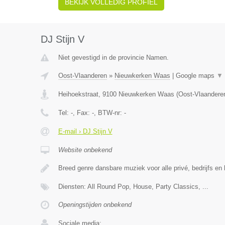
BEKIJK VOLLEDIG PROFIEL
DJ Stijn V
Niet gevestigd in de provincie Namen.
Oost-Vlaanderen
»
Nieuwkerken Waas
|
Google maps
▼
Heihoekstraat
,
9100
Nieuwkerken Waas
(
Oost-Vlaandere
Tel:
-
, Fax:
-
, BTW-nr:
-
E-mail › DJ Stijn V
Website onbekend
Breed genre dansbare muziek voor alle privé, bedrijfs en
Diensten: All Round Pop, House, Party Classics, ...
Openingstijden onbekend
Sociale media: