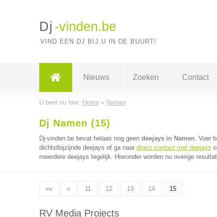
Dj
-vinden.be
VIND EEN DJ BIJ U IN DE BUURT!
Nieuws
Zoeken
Contact
U bent nu hier:
Home
»
Namen
Dj Namen (15)
Dj-vinden.be bevat helaas nog geen
deejays in Namen
. Voer 
dichtstbijzijnde deejays of ga naar
direct contact met deejays
om
meerdere deejays tegelijk. Hieronder worden nu overige resulta
««
«
11
12
13
14
15
RV Media Projects