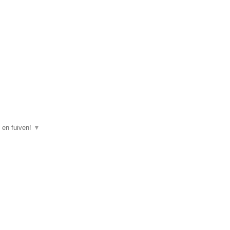
n en fuiven!
▼