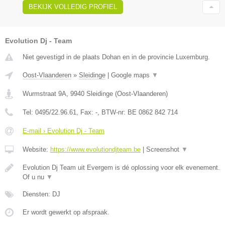
BEKIJK VOLLEDIG PROFIEL
Evolution Dj - Team
Niet gevestigd in de plaats Dohan en in de provincie Luxemburg.
Oost-Vlaanderen
»
Sleidinge
|
Google maps
▼
Wurmstraat 9A
,
9940
Sleidinge
(
Oost-Vlaanderen
)
Tel:
0495/22.96.61
, Fax:
-
, BTW-nr:
BE 0862 842 714
E-mail › Evolution Dj - Team
Website:
https://www.evolutiondjteam.be
|
Screenshot
▼
Evolution Dj Team uit Evergem is dé oplossing voor elk evenement.
Of u nu
▼
Diensten: DJ
Er wordt gewerkt op afspraak.