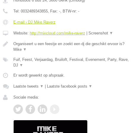
Hondsbos 6 bus 24
,
3600
Genk
(
Limburg
)
Tel:
0032489343855
, Fax:
-
, BTW-nr:
-
E-mail › DJ Mike Raverz
Website:
http://mixcloud.com/mike-raverz
|
Screenshot
▼
Organiseert u een feestje en zoekt een dj die geschikt ervoor is?
Mike
▼
Fuif, Feest, Verjaardag, Bruiloft, Festival, Evenement, Party, Rave,
DJ
▼
Er wordt gewerkt op afspraak.
Laatste tweets
▼
|
Laatste facebook posts
▼
Sociale media: