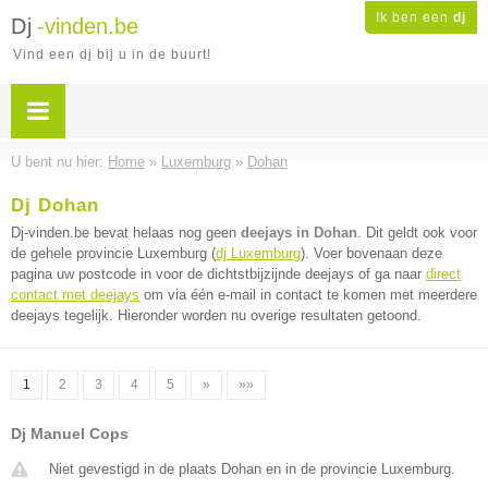
Ik ben een
dj
Dj
-vinden.be
Vind een dj bij u in de buurt!
U bent nu hier:
Home
»
Luxemburg
»
Dohan
Dj Dohan
Dj-vinden.be bevat helaas nog geen
deejays in Dohan
. Dit geldt ook voor
de gehele provincie Luxemburg (
dj Luxemburg
). Voer bovenaan deze
pagina uw postcode in voor de dichtstbijzijnde deejays of ga naar
direct
contact met deejays
om via één e-mail in contact te komen met meerdere
deejays tegelijk. Hieronder worden nu overige resultaten getoond.
1
2
3
4
5
»
»»
Dj Manuel Cops
Niet gevestigd in de plaats Dohan en in de provincie Luxemburg.