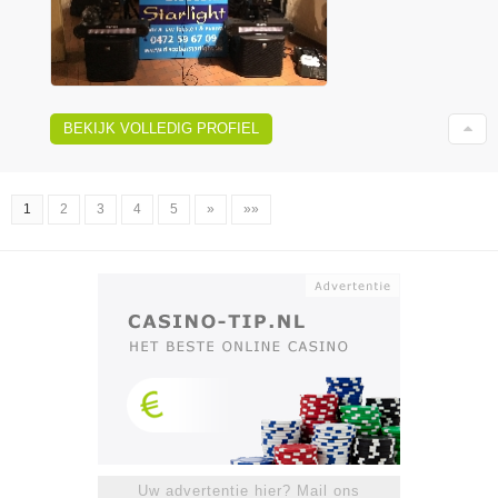
BEKIJK VOLLEDIG PROFIEL
1
2
3
4
5
»
»»
Uw advertentie hier? Mail ons