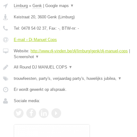
Limburg
»
Genk
|
Google maps
▼
Keistraat 20
,
3600
Genk
(
Limburg
)
Tel:
0478 54 02 37
, Fax:
-
, BTW-nr:
-
E-mail › Dj Manuel Cops
Website:
http://www.dj-vinden.be/dj/limburg/genk/dj-manuel-cops
|
Screenshot
▼
All Round DJ MANUEL COPS
▼
trouwfeesten, party's, verjaardag party's, huwelijks jubilea,
▼
Er wordt gewerkt op afspraak.
Sociale media: