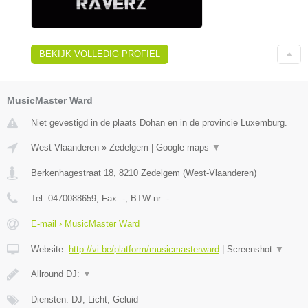
BEKIJK VOLLEDIG PROFIEL
MusicMaster Ward
Niet gevestigd in de plaats Dohan en in de provincie Luxemburg.
West-Vlaanderen
»
Zedelgem
|
Google maps
▼
Berkenhagestraat 18
,
8210
Zedelgem
(
West-Vlaanderen
)
Tel:
0470088659
, Fax:
-
, BTW-nr:
-
E-mail › MusicMaster Ward
Website:
http://vi.be/platform/musicmasterward
|
Screenshot
▼
Allround DJ:
▼
Diensten: DJ, Licht, Geluid