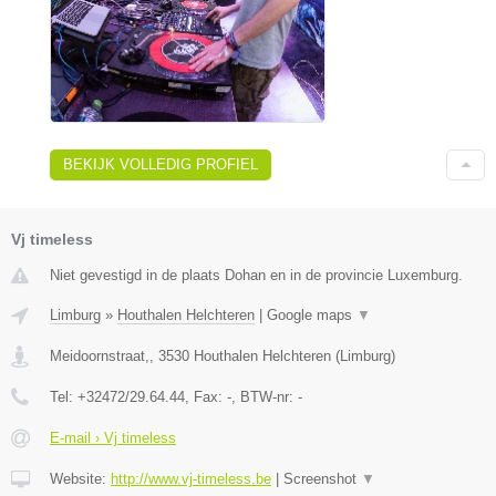
BEKIJK VOLLEDIG PROFIEL
Vj timeless
Niet gevestigd in de plaats Dohan en in de provincie Luxemburg.
Limburg
»
Houthalen Helchteren
|
Google maps
▼
Meidoornstraat,
,
3530
Houthalen Helchteren
(
Limburg
)
Tel:
+32472/29.64.44
, Fax:
-
, BTW-nr:
-
E-mail › Vj timeless
Website:
http://www.vj-timeless.be
|
Screenshot
▼