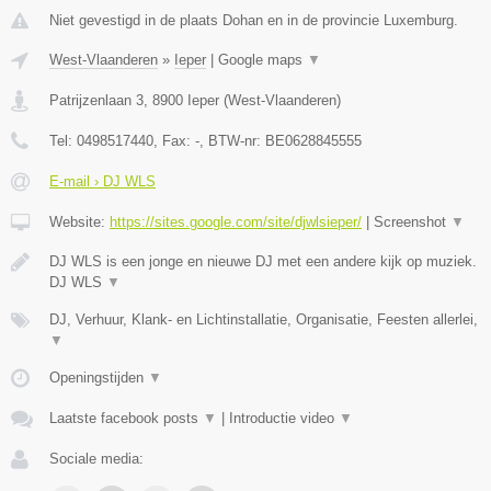
Niet gevestigd in de plaats Dohan en in de provincie Luxemburg.
West-Vlaanderen
»
Ieper
|
Google maps
▼
Patrijzenlaan 3
,
8900
Ieper
(
West-Vlaanderen
)
Tel:
0498517440
, Fax:
-
, BTW-nr:
BE0628845555
E-mail › DJ WLS
Website:
https://sites.google.com/site/djwlsieper/
|
Screenshot
▼
DJ WLS is een jonge en nieuwe DJ met een andere kijk op muziek.
DJ WLS
▼
DJ, Verhuur, Klank- en Lichtinstallatie, Organisatie, Feesten allerlei,
▼
Openingstijden
▼
Laatste facebook posts
▼
|
Introductie video
▼
Sociale media: