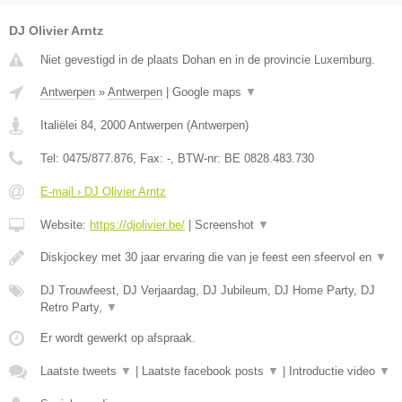
DJ Olivier Arntz
Niet gevestigd in de plaats Dohan en in de provincie Luxemburg.
Antwerpen
»
Antwerpen
|
Google maps
▼
Italiëlei 84
,
2000
Antwerpen
(
Antwerpen
)
Tel:
0475/877.876
, Fax:
-
, BTW-nr:
BE 0828.483.730
E-mail › DJ Olivier Arntz
Website:
https://djolivier.be/
|
Screenshot
▼
Diskjockey met 30 jaar ervaring die van je feest een sfeervol en
▼
DJ Trouwfeest, DJ Verjaardag, DJ Jubileum, DJ Home Party, DJ
Retro Party,
▼
Er wordt gewerkt op afspraak.
Laatste tweets
▼
|
Laatste facebook posts
▼
|
Introductie video
▼