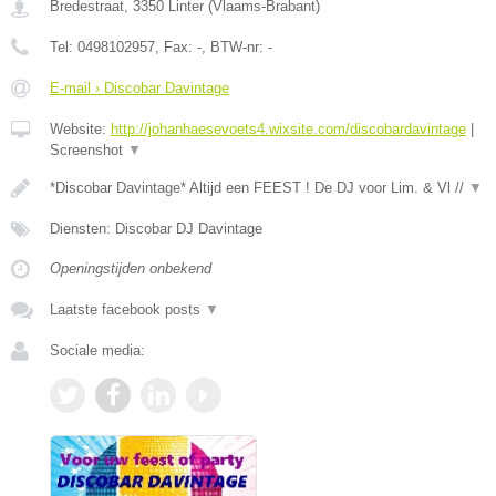
Bredestraat
,
3350
Linter
(
Vlaams-Brabant
)
Tel:
0498102957
, Fax:
-
, BTW-nr:
-
E-mail › Discobar Davintage
Website:
http://johanhaesevoets4.wixsite.com/discobardavintage
|
Screenshot
▼
*Discobar Davintage* Altijd een FEEST ! De DJ voor Lim. & Vl //
▼
Diensten: Discobar DJ Davintage
Openingstijden onbekend
Laatste facebook posts
▼
Sociale media: