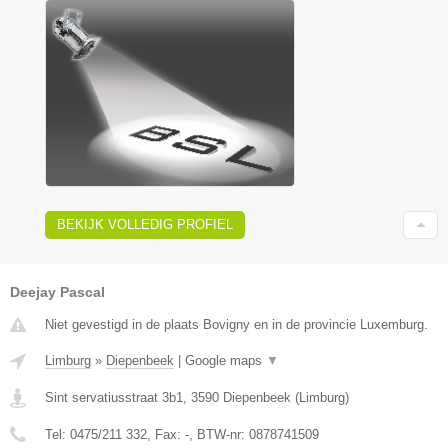
BEKIJK VOLLEDIG PROFIEL
Deejay Pascal
Niet gevestigd in de plaats Bovigny en in de provincie Luxemburg.
Limburg
»
Diepenbeek
|
Google maps
▼
Sint servatiusstraat 3b1
,
3590
Diepenbeek
(
Limburg
)
Tel:
0475/211 332
, Fax:
-
, BTW-nr:
0878741509