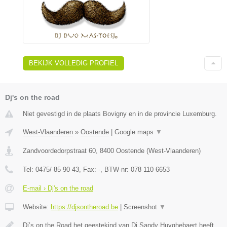
BEKIJK VOLLEDIG PROFIEL
Dj's on the road
Niet gevestigd in de plaats Bovigny en in de provincie Luxemburg.
West-Vlaanderen
»
Oostende
|
Google maps
▼
Zandvoordedorpstraat 60
,
8400
Oostende
(
West-Vlaanderen
)
Tel:
0475/ 85 90 43
, Fax:
-
, BTW-nr:
078 110 6653
E-mail › Dj's on the road
Website:
https://djsontheroad.be
|
Screenshot
▼
Dj’s on the Road het geestekind van Dj Sandy Huyghebaert heeft