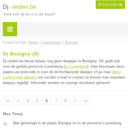
Ik ben een
dj
Dj
-vinden.be
Vind een dj bij u in de buurt!
U bent nu hier:
Home
»
Luxemburg
»
Bovigny
Dj Bovigny (6)
Dj-vinden.be bevat helaas nog geen
deejays in Bovigny
. Dit geldt ook
voor de gehele provincie Luxemburg (
dj Luxemburg
). Voer bovenaan deze
pagina uw postcode in voor de dichtstbijzijnde deejays of ga naar
direct
contact met deejays
om via één e-mail in contact te komen met meerdere
deejays tegelijk. Hieronder worden nu overige resultaten getoond.
««
«
4
5
6
7
8
»
»»
Mas Toesj
Niet gevestigd in de plaats Bovigny en in de provincie Luxemburg.