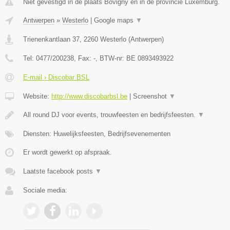
Niet gevestigd in de plaats Bovigny en in de provincie Luxemburg.
Antwerpen
»
Westerlo
|
Google maps
▼
Trienenkantlaan 37
,
2260
Westerlo
(
Antwerpen
)
Tel:
0477/200238
, Fax:
-
, BTW-nr:
BE 0893493922
E-mail › Discobar BSL
Website:
http://www.discobarbsl.be
|
Screenshot
▼
All round DJ voor events, trouwfeesten en bedrijfsfeesten.
▼
Diensten: Huwelijksfeesten, Bedrijfsevenementen
Er wordt gewerkt op afspraak.
Laatste facebook posts
▼
Sociale media: