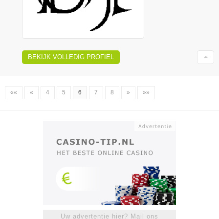
BEKIJK VOLLEDIG PROFIEL
««
«
4
5
6
7
8
»
»»
Uw advertentie hier? Mail ons