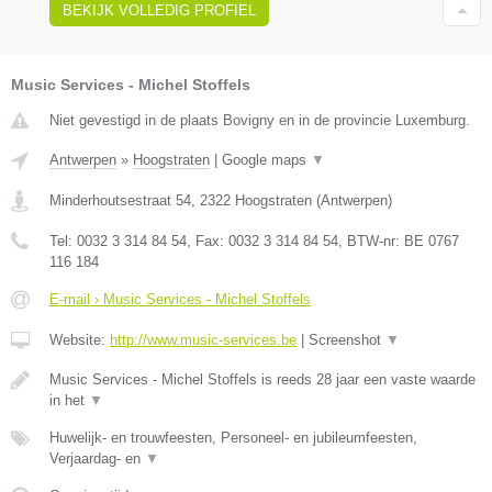
BEKIJK VOLLEDIG PROFIEL
Music Services - Michel Stoffels
Niet gevestigd in de plaats Bovigny en in de provincie Luxemburg.
Antwerpen
»
Hoogstraten
|
Google maps
▼
Minderhoutsestraat 54
,
2322
Hoogstraten
(
Antwerpen
)
Tel:
0032 3 314 84 54
, Fax:
0032 3 314 84 54
, BTW-nr:
BE 0767
116 184
E-mail › Music Services - Michel Stoffels
Website:
http://www.music-services.be
|
Screenshot
▼
Music Services - Michel Stoffels is reeds 28 jaar een vaste waarde
in het
▼
Huwelijk- en trouwfeesten, Personeel- en jubileumfeesten,
Verjaardag- en
▼