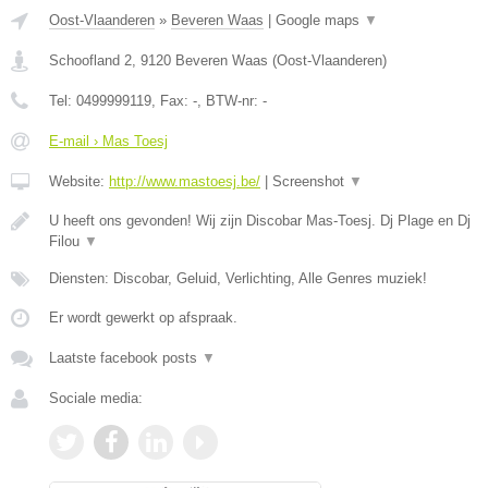
Oost-Vlaanderen
»
Beveren Waas
|
Google maps
▼
Schoofland 2
,
9120
Beveren Waas
(
Oost-Vlaanderen
)
Tel:
0499999119
, Fax:
-
, BTW-nr:
-
E-mail › Mas Toesj
Website:
http://www.mastoesj.be/
|
Screenshot
▼
U heeft ons gevonden! Wij zijn Discobar Mas-Toesj. Dj Plage en Dj
Filou
▼
Diensten: Discobar, Geluid, Verlichting, Alle Genres muziek!
Er wordt gewerkt op afspraak.
Laatste facebook posts
▼
Sociale media: