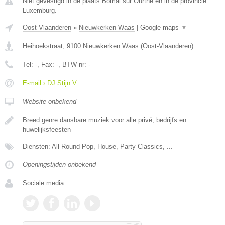
Niet gevestigd in de plaats Bomal sur Ourthe en in de provincie
Luxemburg.
Oost-Vlaanderen
»
Nieuwkerken Waas
|
Google maps
▼
Heihoekstraat
,
9100
Nieuwkerken Waas
(
Oost-Vlaanderen
)
Tel:
-
, Fax:
-
, BTW-nr:
-
E-mail › DJ Stijn V
Website onbekend
Breed genre dansbare muziek voor alle privé, bedrijfs en
huwelijksfeesten
Diensten: All Round Pop, House, Party Classics, ...
Openingstijden onbekend
Sociale media: