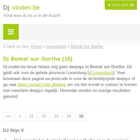
Ik ben een
dj
Dj
-vinden.be
Vind een dj bij u in de buurt!
U bent nu hier:
Home
»
Luxemburg
»
Bomal sur Ourthe
Dj Bomal sur Ourthe (15)
Dj-vinden.be bevat helaas nog geen
deejays in Bomal sur Ourthe
. Dit
geldt ook voor de gehele provincie Luxemburg (
dj Luxemburg
). Voer
bovenaan deze pagina uw postcode in voor de dichtstbijzijnde deejays of
ga naar
direct contact met deejays
om via één e-mail in contact te komen
met meerdere deejays tegelijk. Hieronder worden nu overige resultaten
getoond.
««
«
11
12
13
14
15
DJ Stijn V