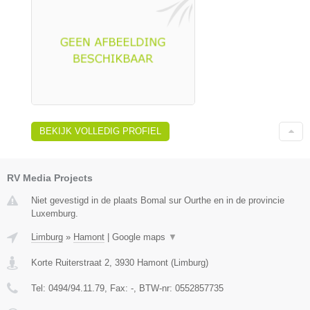
BEKIJK VOLLEDIG PROFIEL
RV Media Projects
Niet gevestigd in de plaats Bomal sur Ourthe en in de provincie
Luxemburg.
Limburg
»
Hamont
|
Google maps
▼
Korte Ruiterstraat 2
,
3930
Hamont
(
Limburg
)
Tel:
0494/94.11.79
, Fax:
-
, BTW-nr:
0552857735