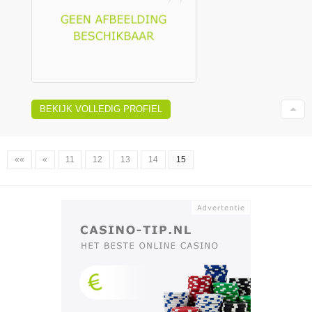
BEKIJK VOLLEDIG PROFIEL
««
«
11
12
13
14
15