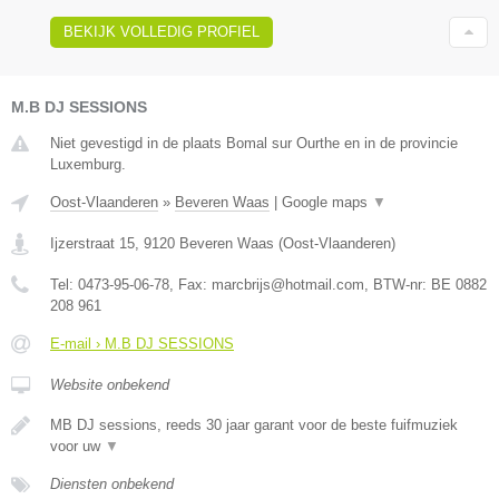
BEKIJK VOLLEDIG PROFIEL
M.B DJ SESSIONS
Niet gevestigd in de plaats Bomal sur Ourthe en in de provincie
Luxemburg.
Oost-Vlaanderen
»
Beveren Waas
|
Google maps
▼
Ijzerstraat 15
,
9120
Beveren Waas
(
Oost-Vlaanderen
)
Tel:
0473-95-06-78
, Fax:
marcbrijs@hotmail.com
, BTW-nr:
BE 0882
208 961
E-mail › M.B DJ SESSIONS
Website onbekend
MB DJ sessions, reeds 30 jaar garant voor de beste fuifmuziek
voor uw
▼
Diensten onbekend