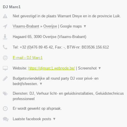
DJ Marc1
Niet gevestigd in de plaats Warnant Dreye en in de provincie Luik.
Vlaams-Brabant
»
Overijse
|
Google maps
▼
Hagaard 65
,
3090
Overijse
(
Vlaams-Brabant
)
Tel:
+32 (0)476 89 45 42
, Fax:
-
, BTW-nr:
BE0536.156.612
E-mail › DJ Marc1
Website:
https://djmarc1.webnode.be/
|
Screenshot
▼
Budgetsvriendelijke all round party DJ voor privé- en
bedrijfsfeesten.
▼
Diensten: DJ, Verhuur licht- en geluidsinstallaties, Geluidstechnicus
professioneel
Er wordt gewerkt op afspraak.
Laatste facebook posts
▼