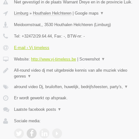
Niet gevestigd in de plaats Warnant Dreye en in de provincie Luik.
Limburg
»
Houthalen Helchteren
|
Google maps
▼
Meidoornstraat,
,
3530
Houthalen Helchteren
(
Limburg
)
Tel:
+32472/29.64.44
, Fax:
-
, BTW-nr:
-
E-mail › Vj timeless
Website:
http://www.vj-timeless.be
|
Screenshot
▼
All-round video dj met uitgebreide kennis van alle muziek video
genres
▼
alround video Dj, bruiloften, huwelijk, bedrijfsfeesten, party's,
▼
Er wordt gewerkt op afspraak.
Laatste facebook posts
▼
Sociale media: