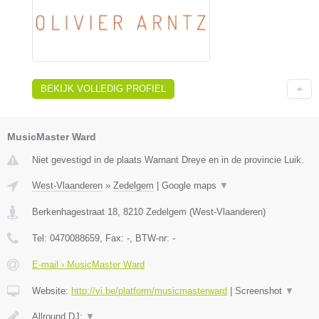
BEKIJK VOLLEDIG PROFIEL
MusicMaster Ward
Niet gevestigd in de plaats Warnant Dreye en in de provincie Luik.
West-Vlaanderen
»
Zedelgem
|
Google maps
▼
Berkenhagestraat 18
,
8210
Zedelgem
(
West-Vlaanderen
)
Tel:
0470088659
, Fax:
-
, BTW-nr:
-
E-mail › MusicMaster Ward
Website:
http://vi.be/platform/musicmasterward
|
Screenshot
▼
Allround DJ:
▼