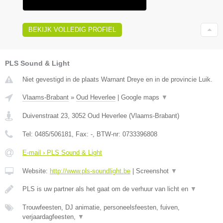
BEKIJK VOLLEDIG PROFIEL
PLS Sound & Light
Niet gevestigd in de plaats Warnant Dreye en in de provincie Luik.
Vlaams-Brabant
»
Oud Heverlee
|
Google maps
▼
Duivenstraat 23
,
3052
Oud Heverlee
(
Vlaams-Brabant
)
Tel:
0485/506181
, Fax:
-
, BTW-nr:
0733396808
E-mail › PLS Sound & Light
Website:
http://www.pls-soundlight.be
|
Screenshot
▼
PLS is uw partner als het gaat om de verhuur van licht en
▼
Trouwfeesten, DJ animatie, personeelsfeesten, fuiven,
verjaardagfeesten,
▼