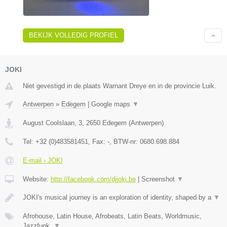
BEKIJK VOLLEDIG PROFIEL
JOKI
Niet gevestigd in de plaats Warnant Dreye en in de provincie Luik.
Antwerpen
»
Edegem
|
Google maps
▼
August Coolslaan, 3
,
2650
Edegem
(
Antwerpen
)
Tel:
+32 (0)483581451
, Fax:
-
, BTW-nr:
0680.698.884
E-mail › JOKI
Website:
http://facebook.com/djjoki.be
|
Screenshot
▼
JOKI's musical journey is an exploration of identity, shaped by a
▼
Afrohouse, Latin House, Afrobeats, Latin Beats, Worldmusic,
Jazzfunk,
▼