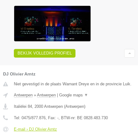
BEKIJK VOLLEDIG PROFIEL
DJ Olivier Arntz
Niet gevestigd in de plaats Warnant Dreye en in de provincie Luik.
Antwerpen
»
Antwerpen
|
Google maps
▼
Italiëlei 84
,
2000
Antwerpen
(
Antwerpen
)
Tel:
0475/877.876
, Fax:
-
, BTW-nr:
BE 0828.483.730
E-mail › DJ Olivier Arntz