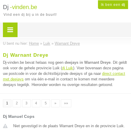
Ik ben een
dj
Dj
-vinden.be
Vind een dj bij u in de buurt!
U bent nu hier:
Home
»
Luik
»
Warnant Dreye
Dj Warnant Dreye
Dj-vinden.be bevat helaas nog geen
deejays in Warnant Dreye
. Dit geldt
ook voor de gehele provincie Luik (
dj Luik
). Voer bovenaan deze pagina
uw postcode in voor de dichtstbijzijnde deejays of ga naar
direct contact
met deejays
om via één e-mail in contact te komen met meerdere
deejays tegelijk. Hieronder worden nu overige resultaten getoond.
1
2
3
4
5
»
»»
Dj Manuel Cops
Niet gevestigd in de plaats Warnant Dreye en in de provincie Luik.