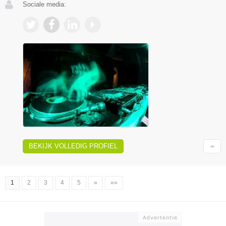
Sociale media:
BEKIJK VOLLEDIG PROFIEL
1
2
3
4
5
»
»»