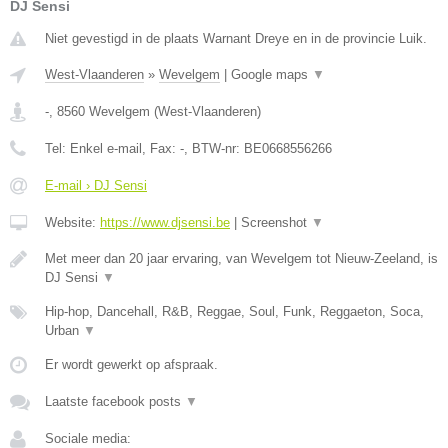
DJ Sensi
Niet gevestigd in de plaats Warnant Dreye en in de provincie Luik.
West-Vlaanderen
»
Wevelgem
|
Google maps
▼
-
,
8560
Wevelgem
(
West-Vlaanderen
)
Tel:
Enkel e-mail
, Fax:
-
, BTW-nr:
BE0668556266
E-mail › DJ Sensi
Website:
https://www.djsensi.be
|
Screenshot
▼
Met meer dan 20 jaar ervaring, van Wevelgem tot Nieuw-Zeeland, is
DJ Sensi
▼
Hip-hop, Dancehall, R&B, Reggae, Soul, Funk, Reggaeton, Soca,
Urban
▼
Er wordt gewerkt op afspraak.
Laatste facebook posts
▼
Sociale media: