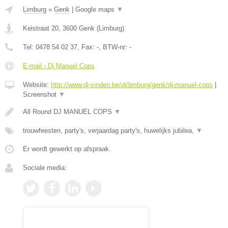
Limburg
»
Genk
|
Google maps
▼
Keistraat 20
,
3600
Genk
(
Limburg
)
Tel:
0478 54 02 37
, Fax:
-
, BTW-nr:
-
E-mail › Dj Manuel Cops
Website:
http://www.dj-vinden.be/dj/limburg/genk/dj-manuel-cops
|
Screenshot
▼
All Round DJ MANUEL COPS
▼
trouwfeesten, party's, verjaardag party's, huwelijks jubilea,
▼
Er wordt gewerkt op afspraak.
Sociale media: