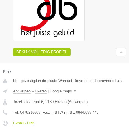
BEKIJK VOLLEDIG PROFIEL
Fink
Niet gevestigd in de plaats Warnant Dreye en in de provincie Luik.
Antwerpen
»
Ekeren
|
Google maps
▼
Jozef Ickxstraat 6
,
2180
Ekeren
(
Antwerpen
)
Tel:
0478216603
, Fax:
-
, BTW-nr:
BE 0844.099.443
E-mail › Fink