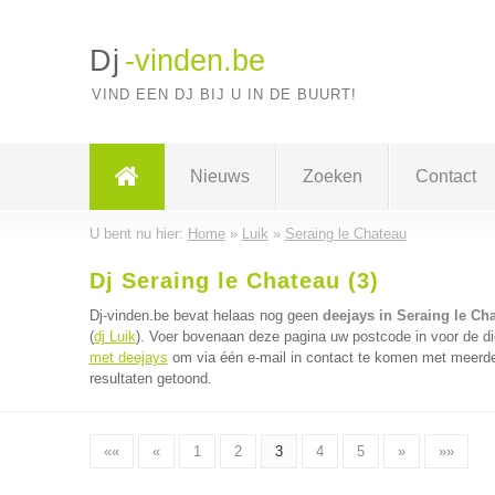
Dj
-vinden.be
VIND EEN DJ BIJ U IN DE BUURT!
Nieuws
Zoeken
Contact
U bent nu hier:
Home
»
Luik
»
Seraing le Chateau
Dj Seraing le Chateau (3)
Dj-vinden.be bevat helaas nog geen
deejays in Seraing le Ch
(
dj Luik
). Voer bovenaan deze pagina uw postcode in voor de di
met deejays
om via één e-mail in contact te komen met meerder
resultaten getoond.
««
«
1
2
3
4
5
»
»»