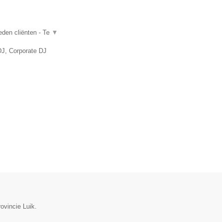
eden cliënten - Te
▼
DJ, Corporate DJ
ovincie Luik.