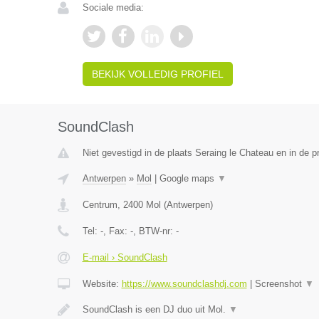
Sociale media:
BEKIJK VOLLEDIG PROFIEL
SoundClash
Niet gevestigd in de plaats Seraing le Chateau en in de pr
Antwerpen
»
Mol
|
Google maps
▼
Centrum
,
2400
Mol
(
Antwerpen
)
Tel:
-
, Fax:
-
, BTW-nr:
-
E-mail › SoundClash
Website:
https://www.soundclashdj.com
|
Screenshot
▼
SoundClash is een DJ duo uit Mol.
▼