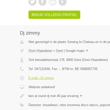
BEKIJK VOLLEDIG PROFIEL
Dj zimmy
Niet gevestigd in de plaats Seraing le Chateau en in de pr
Oost-Vlaanderen
»
Gent
|
Google maps
▼
Sint bernadettestraat 178
,
9000
Gent
(
Oost-Vlaanderen
)
Tel:
047211836
, Fax:
-
, BTW-nr:
BE 0586807735
E-mail › Dj zimmy
Website onbekend
ben al round dj met 40 jaar ervaring
▼
Diensten: trouwfeest, retro insomnia disco dasco, popcor