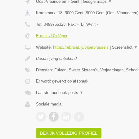
Oost-Vlaanderen
»
Gent
|
Google maps
▼
Korenmarkt 18, 9000 Gent
,
9000
Gent
(
Oost-Vlaanderen
)
Tel:
0499765323
, Fax:
-
, BTW-nr:
-
E-mail › D'a Viper
Website:
https://rebrand.ly/viperbrussels
|
Screenshot
▼
Beschrijving onbekend
Diensten: Fuiven, Sweet Sixteen's, Verjaardagen, Schoolf
Er wordt gewerkt op afspraak.
Laatste facebook posts
▼
Sociale media:
BEKIJK VOLLEDIG PROFIEL