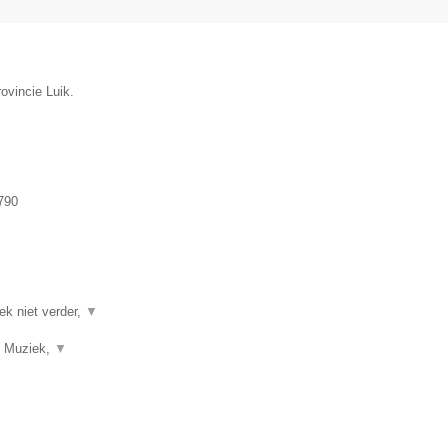
ovincie Luik.
790
ek niet verder,
▼
f, Muziek,
▼