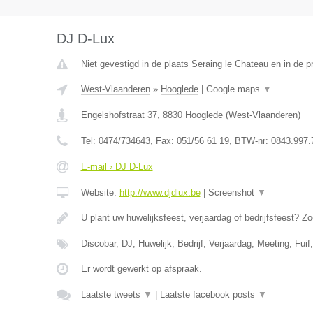
DJ D-Lux
Niet gevestigd in de plaats Seraing le Chateau en in de pr
West-Vlaanderen
»
Hooglede
|
Google maps
▼
Engelshofstraat 37
,
8830
Hooglede
(
West-Vlaanderen
)
Tel:
0474/734643
, Fax:
051/56 61 19
, BTW-nr:
0843.997.
E-mail › DJ D-Lux
Website:
http://www.djdlux.be
|
Screenshot
▼
U plant uw huwelijksfeest, verjaardag of bedrijfsfeest? Zo
Discobar, DJ, Huwelijk, Bedrijf, Verjaardag, Meeting, Fui
Er wordt gewerkt op afspraak.
Laatste tweets
▼
|
Laatste facebook posts
▼