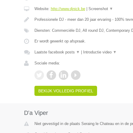
Website:
http://www.djnick.be
|
Screenshot
▼
Professionele DJ - meer dan 20 jaar ervaring - 100% tevr
Diensten: Commerciële DJ, All round DJ, Contemporary 
Er wordt gewerkt op afspraak.
Laatste facebook posts
▼
|
Introductie video
▼
Sociale media:
BEKIJK VOLLEDIG PROFIEL
D'a Viper
Niet gevestigd in de plaats Seraing le Chateau en in de pr