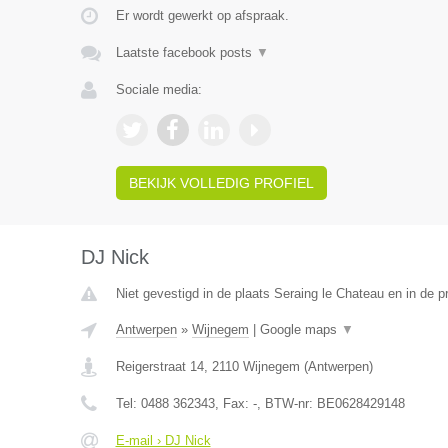
Er wordt gewerkt op afspraak.
Laatste facebook posts
▼
Sociale media:
BEKIJK VOLLEDIG PROFIEL
DJ Nick
Niet gevestigd in de plaats Seraing le Chateau en in de pr
Antwerpen
»
Wijnegem
|
Google maps
▼
Reigerstraat 14
,
2110
Wijnegem
(
Antwerpen
)
Tel:
0488 362343
, Fax:
-
, BTW-nr:
BE0628429148
E-mail › DJ Nick