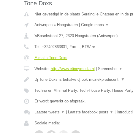
Tone Doxs
Niet gevestigd in de plaats Seraing le Chateau en in de pr
Antwerpen
»
Hoogstraten
|
Google maps
▼
'sBoschstraat 27
,
2320
Hoogstraten
(
Antwerpen
)
Tel:
+32492863831
, Fax:
-
, BTW-nr:
-
E-mail › Tone Doxs
Website:
http://www.etineymedia.nl
|
Screenshot
▼
Dj Tone Doxs is behalve dj ook muziekproducent.
▼
Techno en Minimal Party, Tech-House Party, House Part
Er wordt gewerkt op afspraak.
Laatste tweets
▼
|
Laatste facebook posts
▼
|
Introduct
Sociale media: