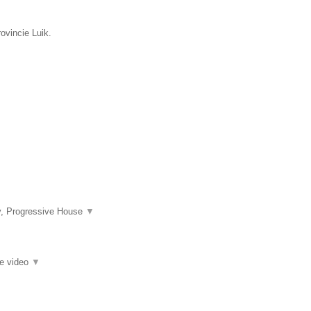
ovincie Luik.
y, Progressive House
▼
ie video
▼