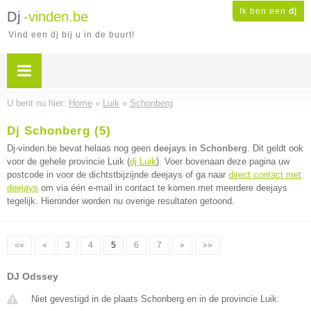
Ik ben een
dj
Dj
-vinden.be
Vind een dj bij u in de buurt!
U bent nu hier:
Home
»
Luik
»
Schonberg
Dj Schonberg (5)
Dj-vinden.be bevat helaas nog geen
deejays in Schonberg
. Dit geldt ook
voor de gehele provincie Luik (
dj Luik
). Voer bovenaan deze pagina uw
postcode in voor de dichtstbijzijnde deejays of ga naar
direct contact met
deejays
om via één e-mail in contact te komen met meerdere deejays
tegelijk. Hieronder worden nu overige resultaten getoond.
««
«
3
4
5
6
7
»
»»
DJ Odssey
Niet gevestigd in de plaats Schonberg en in de provincie Luik.