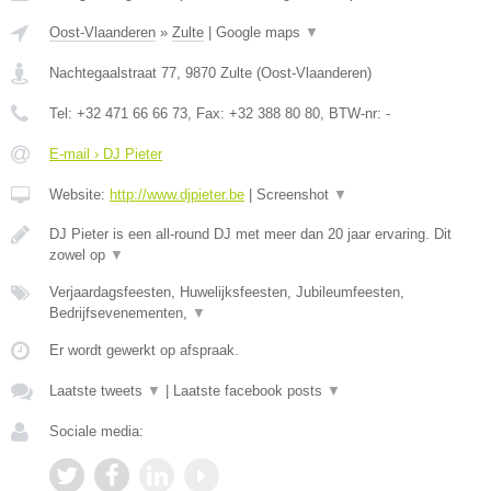
Oost-Vlaanderen
»
Zulte
|
Google maps
▼
Nachtegaalstraat 77
,
9870
Zulte
(
Oost-Vlaanderen
)
Tel:
+32 471 66 66 73
, Fax:
+32 388 80 80
, BTW-nr:
-
E-mail › DJ Pieter
Website:
http://www.djpieter.be
|
Screenshot
▼
DJ Pieter is een all-round DJ met meer dan 20 jaar ervaring. Dit
zowel op
▼
Verjaardagsfeesten, Huwelijksfeesten, Jubileumfeesten,
Bedrijfsevenementen,
▼
Er wordt gewerkt op afspraak.
Laatste tweets
▼
|
Laatste facebook posts
▼
Sociale media: