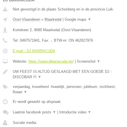
DJ BARRACUDA
Niet gevestigd in de plaats Schonberg en in de provincie Luik.
Oost-Vlaanderen
»
Maarkedal
|
Google maps
▼
Kortekeer 2
,
9680
Maarkedal
(
Oost-Vlaanderen
)
Tel:
0497571941
, Fax:
-
, BTW-nr:
ON 462827976
E-mail › DJ BARRACUDA
Website:
https://www.djbarracuda.be/
|
Screenshot
▼
UW FEEST IS ALTIJD GESLAAGD MET EEN GOEDE DJ -
DISCOBAR !!!
▼
verjaardag, trouwfeest -huwelijk, pensioen, jubileum, rockfeest,
flower
▼
Er wordt gewerkt op afspraak.
Laatste facebook posts
▼
|
Introductie video
▼
Sociale media: