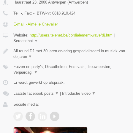
Haarstraat 23
,
2000
Antwerpen
(
Antwerpen
)
Tel:
-
, Fax:
-
, BTW-nr:
0818.910.424
E-mail › Aimé le Chevalier
Website:
http://users.telenet.be/cordialement-wave/dj.htm
|
Screenshot
▼
All round DJ met 30 jaren ervaring gespecialiseerd in muziek van
de jaren
▼
Fuiven en party's, Discotheken, Festivals, Trouwfeesten,
Verjaardag,
▼
Er wordt gewerkt op afspraak.
Laatste facebook posts
▼
|
Introductie video
▼
Sociale media: