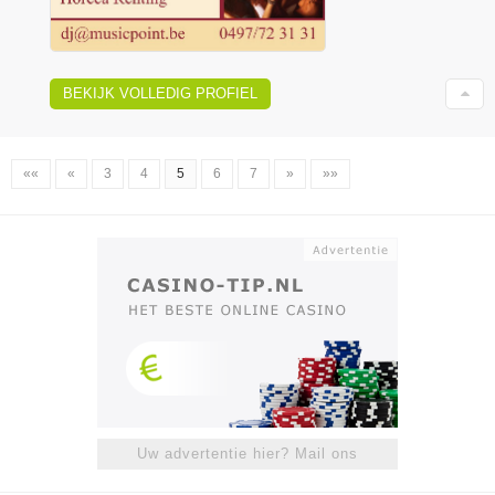
BEKIJK VOLLEDIG PROFIEL
««
«
3
4
5
6
7
»
»»
Uw advertentie hier? Mail ons