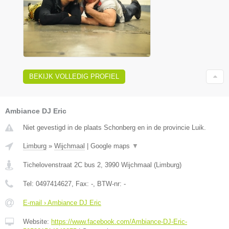
BEKIJK VOLLEDIG PROFIEL
Ambiance DJ Eric
Niet gevestigd in de plaats Schonberg en in de provincie Luik.
Limburg
»
Wijchmaal
|
Google maps
▼
Tichelovenstraat 2C bus 2
,
3990
Wijchmaal
(
Limburg
)
Tel:
0497414627
, Fax:
-
, BTW-nr:
-
E-mail › Ambiance DJ Eric
Website:
https://www.facebook.com/Ambiance-DJ-Eric-