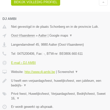
BEKIJK VOLLEDIG PROFIEL
DJ AMBI
Niet gevestigd in de plaats Schonberg en in de provincie Luik.
Oost-Vlaanderen
»
Aalter
|
Google maps
▼
Langendamdreef 45
,
9880
Aalter
(
Oost-Vlaanderen
)
Tel:
0475200406
, Fax:
-
, BTW-nr:
BE0806.660.611
E-mail › DJ AMBI
Website:
http://www.dj-ambi.be
|
Screenshot
▼
U heeft een verjaardagsfeest, huwelijksfeest, een jubileum, een
bedrijfs-
▼
Privé feest, Huwelijksfeest, Verjaardagsfeest, Bedrijfsfeest, Sweet
16,
▼
Er wordt gewerkt op afspraak.