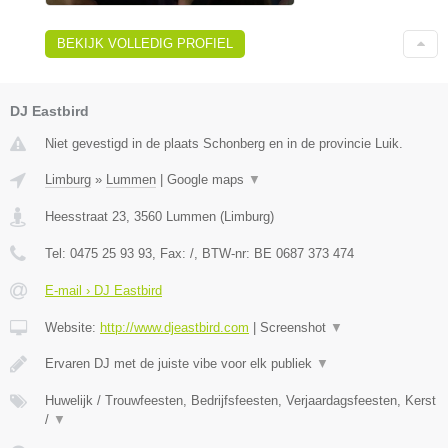
BEKIJK VOLLEDIG PROFIEL
DJ Eastbird
Niet gevestigd in de plaats Schonberg en in de provincie Luik.
Limburg
»
Lummen
|
Google maps
▼
Heesstraat 23
,
3560
Lummen
(
Limburg
)
Tel:
0475 25 93 93
, Fax:
/
, BTW-nr:
BE 0687 373 474
E-mail › DJ Eastbird
Website:
http://www.djeastbird.com
|
Screenshot
▼
Ervaren DJ met de juiste vibe voor elk publiek
▼
Huwelijk / Trouwfeesten, Bedrijfsfeesten, Verjaardagsfeesten, Kerst
/
▼