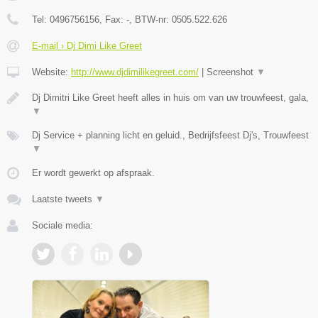
Tel:
0496756156
, Fax:
-
, BTW-nr:
0505.522.626
E-mail › Dj Dimi Like Greet
Website:
http://www.djdimilikegreet.com/
|
Screenshot
▼
Dj Dimitri Like Greet heeft alles in huis om van uw trouwfeest, gala,
▼
Dj Service + planning licht en geluid., Bedrijfsfeest Dj's, Trouwfeest
▼
Er wordt gewerkt op afspraak.
Laatste tweets
▼
Sociale media: