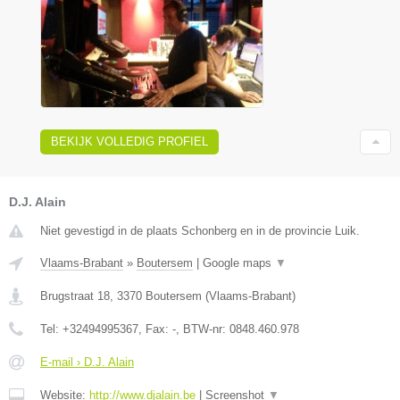
BEKIJK VOLLEDIG PROFIEL
D.J. Alain
Niet gevestigd in de plaats Schonberg en in de provincie Luik.
Vlaams-Brabant
»
Boutersem
|
Google maps
▼
Brugstraat 18
,
3370
Boutersem
(
Vlaams-Brabant
)
Tel:
+32494995367
, Fax:
-
, BTW-nr:
0848.460.978
E-mail › D.J. Alain
Website:
http://www.djalain.be
|
Screenshot
▼