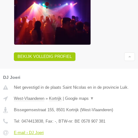
BEKIJK VOLLEDIG PROFIEL
DJ Joeri
Niet gevestigd in de plaats Saint Nicolas en in de provincie Luik.
West-Vlaanderen
»
Kortrijk
|
Google maps
▼
Bissegemsestraat 155
,
8501
Kortrijk
(
West-Vlaanderen
)
Tel:
0474413838
, Fax:
-
, BTW-nr:
BE 0578 907 381
E-mail › DJ Joeri