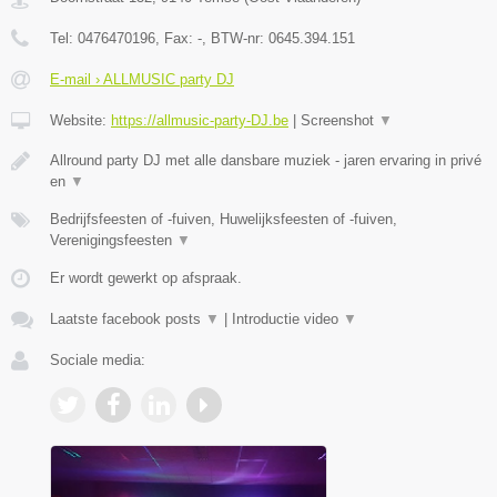
Tel:
0476470196
, Fax:
-
, BTW-nr:
0645.394.151
E-mail › ALLMUSIC party DJ
Website:
https://allmusic-party-DJ.be
|
Screenshot
▼
Allround party DJ met alle dansbare muziek - jaren ervaring in privé
en
▼
Bedrijfsfeesten of -fuiven, Huwelijksfeesten of -fuiven,
Verenigingsfeesten
▼
Er wordt gewerkt op afspraak.
Laatste facebook posts
▼
|
Introductie video
▼
Sociale media: