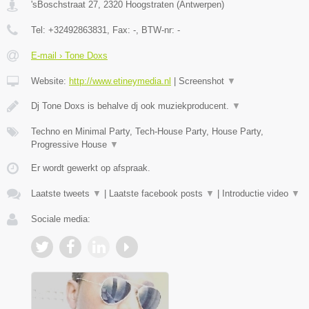
'sBoschstraat 27
,
2320
Hoogstraten
(
Antwerpen
)
Tel:
+32492863831
, Fax:
-
, BTW-nr:
-
E-mail › Tone Doxs
Website:
http://www.etineymedia.nl
|
Screenshot
▼
Dj Tone Doxs is behalve dj ook muziekproducent.
▼
Techno en Minimal Party, Tech-House Party, House Party,
Progressive House
▼
Er wordt gewerkt op afspraak.
Laatste tweets
▼
|
Laatste facebook posts
▼
|
Introductie video
▼
Sociale media: