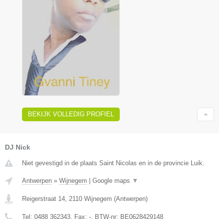
BEKIJK VOLLEDIG PROFIEL
DJ Nick
Niet gevestigd in de plaats Saint Nicolas en in de provincie Luik.
Antwerpen
»
Wijnegem
|
Google maps
▼
Reigerstraat 14
,
2110
Wijnegem
(
Antwerpen
)
Tel:
0488 362343
, Fax:
-
, BTW-nr:
BE0628429148