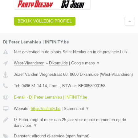
BEKIJK VOLLEDIG PROFIEL
Dj Peter Lemahieu | INFINITY.be
Niet gevestigd in de plaats Saint Nicolas en in de provincie Luik.
West-Vlaanderen
»
Diksmuide
|
Google maps
▼
Jozef Vanden Weghestraat 68
,
8600
Diksmuide
(
West-Vlaanderen
)
Tel:
0496 51 14 14
, Fax:
-
, BTW-nr:
BE0858900158
E-mail › Dj Peter Lemahieu | INFINITY.be
Website:
https://infinity.be
|
Screenshot
▼
Dj Peter zorgt al meer dan 25 jaar voor mooie momenten op de
dansvloer.
▼
Diensten: allround dj-service (open format)