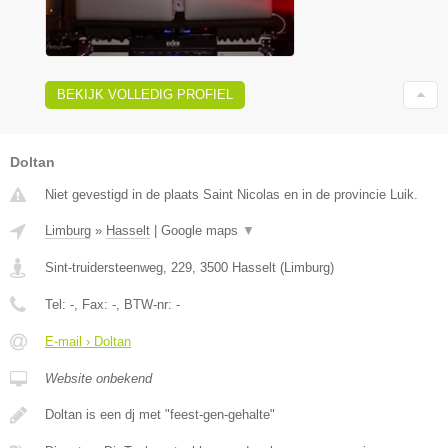
BEKIJK VOLLEDIG PROFIEL
Doltan
Niet gevestigd in de plaats Saint Nicolas en in de provincie Luik.
Limburg
»
Hasselt
|
Google maps
▼
Sint-truidersteenweg, 229
,
3500
Hasselt
(
Limburg
)
Tel:
-
, Fax:
-
, BTW-nr:
-
E-mail › Doltan
Website onbekend
Doltan is een dj met "feest-gen-gehalte"