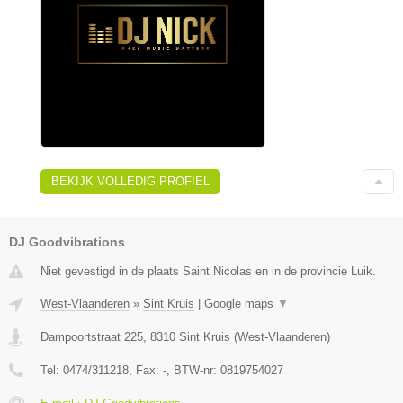
BEKIJK VOLLEDIG PROFIEL
DJ Goodvibrations
Niet gevestigd in de plaats Saint Nicolas en in de provincie Luik.
West-Vlaanderen
»
Sint Kruis
|
Google maps
▼
Dampoortstraat 225
,
8310
Sint Kruis
(
West-Vlaanderen
)
Tel:
0474/311218
, Fax:
-
, BTW-nr:
0819754027