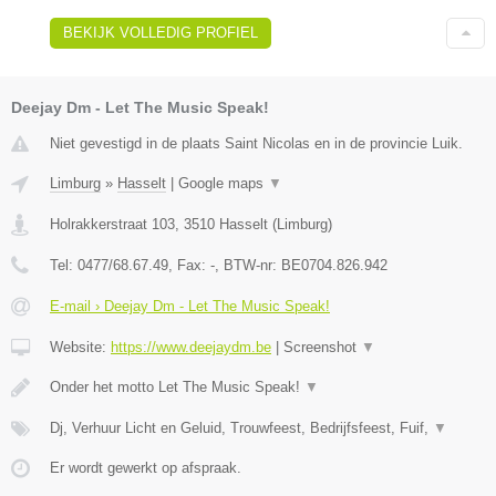
BEKIJK VOLLEDIG PROFIEL
Deejay Dm - Let The Music Speak!
Niet gevestigd in de plaats Saint Nicolas en in de provincie Luik.
Limburg
»
Hasselt
|
Google maps
▼
Holrakkerstraat 103
,
3510
Hasselt
(
Limburg
)
Tel:
0477/68.67.49
, Fax:
-
, BTW-nr:
BE0704.826.942
E-mail › Deejay Dm - Let The Music Speak!
Website:
https://www.deejaydm.be
|
Screenshot
▼
Onder het motto Let The Music Speak!
▼
Dj, Verhuur Licht en Geluid, Trouwfeest, Bedrijfsfeest, Fuif,
▼
Er wordt gewerkt op afspraak.