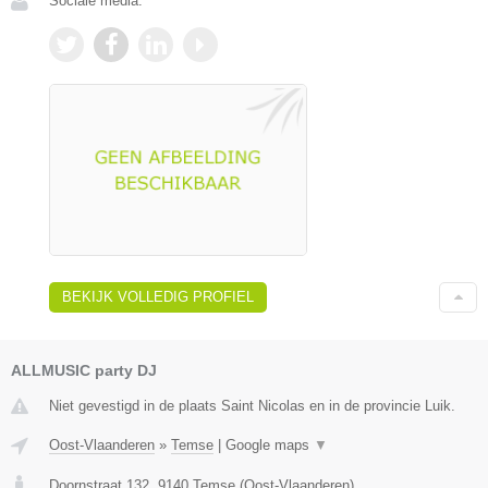
Sociale media:
BEKIJK VOLLEDIG PROFIEL
ALLMUSIC party DJ
Niet gevestigd in de plaats Saint Nicolas en in de provincie Luik.
Oost-Vlaanderen
»
Temse
|
Google maps
▼
Doornstraat 132
,
9140
Temse
(
Oost-Vlaanderen
)