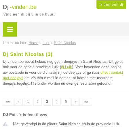
Ik ben een
dj
Dj
-vinden.be
Vind een dj bij u in de buurt!
U bent nu hier:
Home
»
Luik
»
Saint Nicolas
Dj Saint Nicolas (3)
Dj-vinden.be bevat helaas nog geen
deejays in Saint Nicolas
. Dit geldt
ook voor de gehele provincie Luik (
dj Luik
). Voer bovenaan deze pagina
uw postcode in voor de dichtstbijzijnde deejays of ga naar
direct contact
met deejays
om via één e-mail in contact te komen met meerdere
deejays tegelijk. Hieronder worden nu overige resultaten getoond.
««
«
1
2
3
4
5
»
»»
DJ Pat - 't Is feest! vzw
Niet gevestigd in de plaats Saint Nicolas en in de provincie Luik.