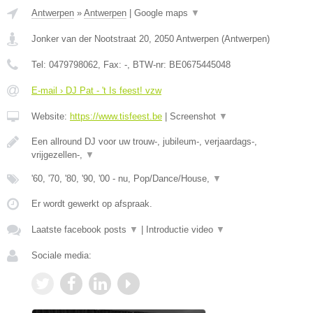
Antwerpen
»
Antwerpen
|
Google maps
▼
Jonker van der Nootstraat 20
,
2050
Antwerpen
(
Antwerpen
)
Tel:
0479798062
, Fax:
-
, BTW-nr:
BE0675445048
E-mail › DJ Pat - 't Is feest! vzw
Website:
https://www.tisfeest.be
|
Screenshot
▼
Een allround DJ voor uw trouw-, jubileum-, verjaardags-,
vrijgezellen-,
▼
'60, '70, '80, '90, '00 - nu, Pop/Dance/House,
▼
Er wordt gewerkt op afspraak.
Laatste facebook posts
▼
|
Introductie video
▼
Sociale media: