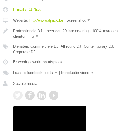
E-mail › DJ Nick
Website:
http://www.djnick.be
|
Screenshot
▼
Professionele DJ - meer dan 20 jaar ervaring - 100% tevreden
cliënten - Te
▼
Diensten: Commerciële DJ, All round DJ, Contemporary DJ,
Corporate DJ
Er wordt gewerkt op afspraak.
Laatste facebook posts
▼
|
Introductie video
▼
Sociale media: