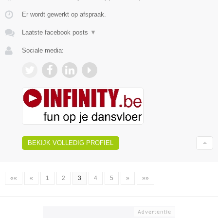
Er wordt gewerkt op afspraak.
Laatste facebook posts
▼
Sociale media:
BEKIJK VOLLEDIG PROFIEL
««
«
1
2
3
4
5
»
»»