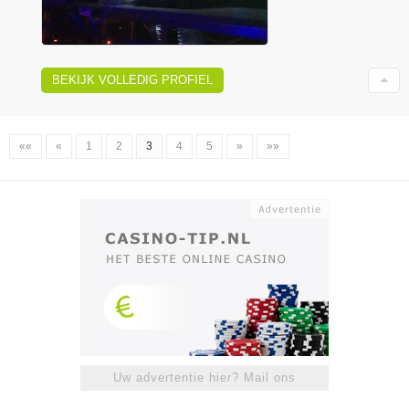
BEKIJK VOLLEDIG PROFIEL
««
«
1
2
3
4
5
»
»»
Uw advertentie hier? Mail ons