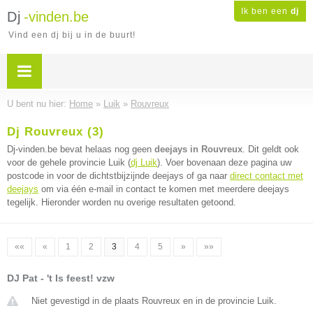
Ik ben een
dj
Dj
-vinden.be
Vind een dj bij u in de buurt!
U bent nu hier:
Home
»
Luik
»
Rouvreux
Dj Rouvreux (3)
Dj-vinden.be bevat helaas nog geen
deejays in Rouvreux
. Dit geldt ook
voor de gehele provincie Luik (
dj Luik
). Voer bovenaan deze pagina uw
postcode in voor de dichtstbijzijnde deejays of ga naar
direct contact met
deejays
om via één e-mail in contact te komen met meerdere deejays
tegelijk. Hieronder worden nu overige resultaten getoond.
««
«
1
2
3
4
5
»
»»
DJ Pat - 't Is feest! vzw
Niet gevestigd in de plaats Rouvreux en in de provincie Luik.