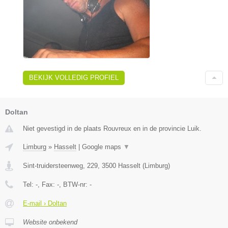
BEKIJK VOLLEDIG PROFIEL
Doltan
Niet gevestigd in de plaats Rouvreux en in de provincie Luik.
Limburg
»
Hasselt
|
Google maps
▼
Sint-truidersteenweg, 229
,
3500
Hasselt
(
Limburg
)
Tel:
-
, Fax:
-
, BTW-nr:
-
E-mail › Doltan
Website onbekend