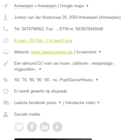
Antwerpen
»
Antwerpen
|
Google maps
▼
Jonker van der Nootstraat 20
,
2050
Antwerpen
(
Antwerpen
)
Tel:
0479798062
, Fax:
-
, BTW-nr:
BE0675445048
E-mail › DJ Pat - 't Is feest! vzw
Website:
https://www.tisfeest.be
|
Screenshot
▼
Een allround DJ voor uw trouw-, jubileum-, verjaardags-,
vrijgezellen-,
▼
'60, '70, '80, '90, '00 - nu, Pop/Dance/House,
▼
Er wordt gewerkt op afspraak.
Laatste facebook posts
▼
|
Introductie video
▼
Sociale media: