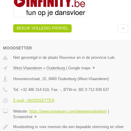
BEKIJK VOLLEDIG PROFIEL
MOODSETTER
Niet gevestigd in de plaats Rouvreux en in de provincie Luik.
West-Vlaanderen
»
Oudenburg
|
Google maps
▼
Hoveniersstraat, 15
,
8460
Oudenburg
(
West-Vlaanderen
)
Tel:
+32 486 314 619
, Fax:
-
, BTW-nr:
BE 0 712 839 637
E-mail › MOODSETTER
Website:
https://www.instagram.com/deeepmoodsetter/
|
Screenshot
▼
Moodsetting is voor mensen die een bepaalde stemming en sfeer