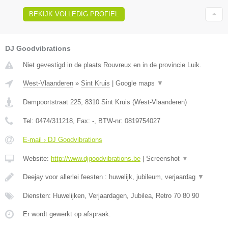
BEKIJK VOLLEDIG PROFIEL
DJ Goodvibrations
Niet gevestigd in de plaats Rouvreux en in de provincie Luik.
West-Vlaanderen
»
Sint Kruis
|
Google maps
▼
Dampoortstraat 225
,
8310
Sint Kruis
(
West-Vlaanderen
)
Tel:
0474/311218
, Fax:
-
, BTW-nr:
0819754027
E-mail › DJ Goodvibrations
Website:
http://www.djgoodvibrations.be
|
Screenshot
▼
Deejay voor allerlei feesten : huwelijk, jubileum, verjaardag
▼
Diensten: Huwelijken, Verjaardagen, Jubilea, Retro 70 80 90
Er wordt gewerkt op afspraak.