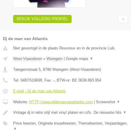
BEKIJK VOLLEDIG PROFIEL
Dj de man van Atlantis
Niet gevestigd in de plaats Rouvreux en in de provincie Luik.
West-Vlaanderen
»
Waregem
|
Google maps
▼
Tategemstraat 5
,
8790
Waregem
(
West-Vlaanderen
)
Tel:
0487/519698
, Fax:
-
, BTW-nr:
BE 0639.893.954
E-mail › Dj de man van Atlantis
Website:
HTTP://www.djdemanvanatlantis.com
|
Screenshot
▼
Vintage dj in retro stijl met vinyl platen en cd's. De nieuwste hits
▼
Prive feesten, Originele trouwfeesten, Themafeesten, Verjaardagen,
▼