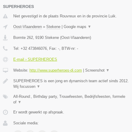
SUPERHEROES
Niet gevestigd in de plaats Rouvreux en in de provincie Luik.
Oost-Vlaanderen
»
Stekene
|
Google maps
▼
Bormte 262
,
9190
Stekene
(
Oost-Vlaanderen
)
Tel:
+32 473846076
, Fax:
-
, BTW-nr:
-
E-mail › SUPERHEROES
Website:
http://www.superheroes-dj.com
|
Screenshot
▼
SUPERHEROES is een jong en dynamisch team actief sinds 2012.
Wij focussen
▼
All-Round:, Birthday party, Trouwfeesten, Bedrijfsfeesten, formele
of
▼
Er wordt gewerkt op afspraak.
Sociale media: