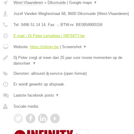
West-Vlaanderen
»
Diksmuide
|
Google maps
▼
Jozef Vanden Weghestraat 68
,
8600
Diksmuide
(
West-Vlaanderen
)
Tel:
0496 51 14 14
, Fax:
-
, BTW-nr:
BE0858900158
E-mail › Dj Peter Lemahieu | INFINITY.be
Website:
https://infinity.be
|
Screenshot
▼
Dj Peter zorgt al meer dan 25 jaar voor mooie momenten op de
dansvloer.
▼
Diensten: allround dj-service (open format)
Er wordt gewerkt op afspraak.
Laatste facebook posts
▼
Sociale media: