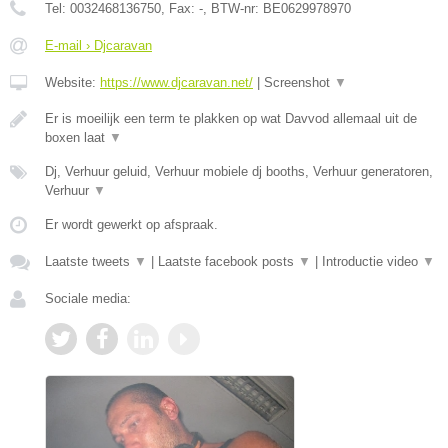
Tel:
0032468136750
, Fax:
-
, BTW-nr:
BE0629978970
E-mail › Djcaravan
Website:
https://www.djcaravan.net/
|
Screenshot
▼
Er is moeilijk een term te plakken op wat Davvod allemaal uit de
boxen laat
▼
Dj, Verhuur geluid, Verhuur mobiele dj booths, Verhuur generatoren,
Verhuur
▼
Er wordt gewerkt op afspraak.
Laatste tweets
▼
|
Laatste facebook posts
▼
|
Introductie video
▼
Sociale media: