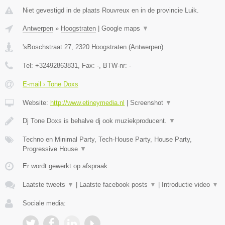
Niet gevestigd in de plaats Rouvreux en in de provincie Luik.
Antwerpen
»
Hoogstraten
|
Google maps
▼
'sBoschstraat 27
,
2320
Hoogstraten
(
Antwerpen
)
Tel:
+32492863831
, Fax:
-
, BTW-nr:
-
E-mail › Tone Doxs
Website:
http://www.etineymedia.nl
|
Screenshot
▼
Dj Tone Doxs is behalve dj ook muziekproducent.
▼
Techno en Minimal Party, Tech-House Party, House Party,
Progressive House
▼
Er wordt gewerkt op afspraak.
Laatste tweets
▼
|
Laatste facebook posts
▼
|
Introductie video
▼
Sociale media: