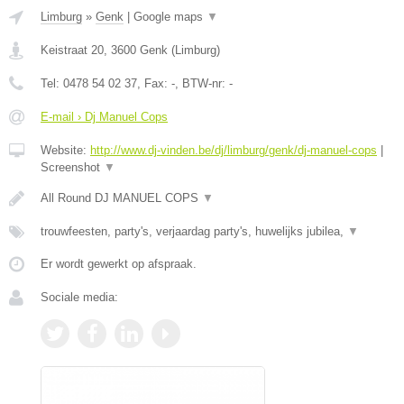
Limburg
»
Genk
|
Google maps
▼
Keistraat 20
,
3600
Genk
(
Limburg
)
Tel:
0478 54 02 37
, Fax:
-
, BTW-nr:
-
E-mail › Dj Manuel Cops
Website:
http://www.dj-vinden.be/dj/limburg/genk/dj-manuel-cops
|
Screenshot
▼
All Round DJ MANUEL COPS
▼
trouwfeesten, party's, verjaardag party's, huwelijks jubilea,
▼
Er wordt gewerkt op afspraak.
Sociale media: