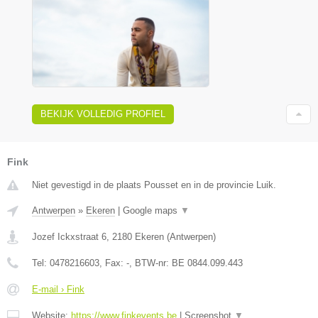
BEKIJK VOLLEDIG PROFIEL
Fink
Niet gevestigd in de plaats Pousset en in de provincie Luik.
Antwerpen
»
Ekeren
|
Google maps
▼
Jozef Ickxstraat 6
,
2180
Ekeren
(
Antwerpen
)
Tel:
0478216603
, Fax:
-
, BTW-nr:
BE 0844.099.443
E-mail › Fink
Website:
https://www.finkevents.be
|
Screenshot
▼