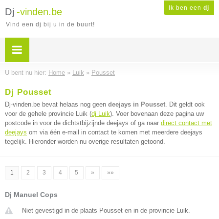
Ik ben een
dj
Dj
-vinden.be
Vind een dj bij u in de buurt!
U bent nu hier:
Home
»
Luik
»
Pousset
Dj Pousset
Dj-vinden.be bevat helaas nog geen
deejays in Pousset
. Dit geldt ook
voor de gehele provincie Luik (
dj Luik
). Voer bovenaan deze pagina uw
postcode in voor de dichtstbijzijnde deejays of ga naar
direct contact met
deejays
om via één e-mail in contact te komen met meerdere deejays
tegelijk. Hieronder worden nu overige resultaten getoond.
1
2
3
4
5
»
»»
Dj Manuel Cops
Niet gevestigd in de plaats Pousset en in de provincie Luik.