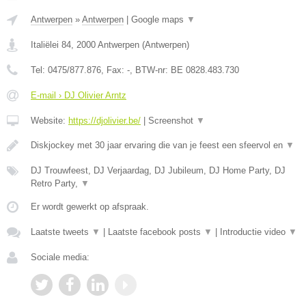
Antwerpen
»
Antwerpen
|
Google maps
▼
Italiëlei 84
,
2000
Antwerpen
(
Antwerpen
)
Tel:
0475/877.876
, Fax:
-
, BTW-nr:
BE 0828.483.730
E-mail › DJ Olivier Arntz
Website:
https://djolivier.be/
|
Screenshot
▼
Diskjockey met 30 jaar ervaring die van je feest een sfeervol en
▼
DJ Trouwfeest, DJ Verjaardag, DJ Jubileum, DJ Home Party, DJ
Retro Party,
▼
Er wordt gewerkt op afspraak.
Laatste tweets
▼
|
Laatste facebook posts
▼
|
Introductie video
▼
Sociale media: