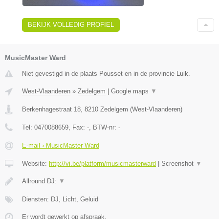
BEKIJK VOLLEDIG PROFIEL
MusicMaster Ward
Niet gevestigd in de plaats Pousset en in de provincie Luik.
West-Vlaanderen
»
Zedelgem
|
Google maps
▼
Berkenhagestraat 18
,
8210
Zedelgem
(
West-Vlaanderen
)
Tel:
0470088659
, Fax:
-
, BTW-nr:
-
E-mail › MusicMaster Ward
Website:
http://vi.be/platform/musicmasterward
|
Screenshot
▼
Allround DJ:
▼
Diensten: DJ, Licht, Geluid
Er wordt gewerkt op afspraak.