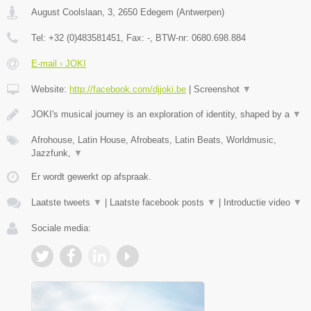
August Coolslaan, 3
,
2650
Edegem
(
Antwerpen
)
Tel:
+32 (0)483581451
, Fax:
-
, BTW-nr:
0680.698.884
E-mail › JOKI
Website:
http://facebook.com/djjoki.be
|
Screenshot
▼
JOKI's musical journey is an exploration of identity, shaped by a
▼
Afrohouse, Latin House, Afrobeats, Latin Beats, Worldmusic,
Jazzfunk,
▼
Er wordt gewerkt op afspraak.
Laatste tweets
▼
|
Laatste facebook posts
▼
|
Introductie video
▼
Sociale media: