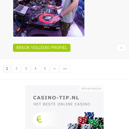
BEKIJK VOLLEDIG PROFIEL
1
2
3
4
5
»
»»