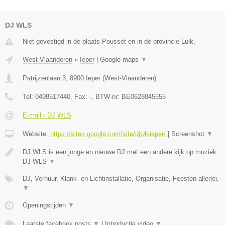
DJ WLS
Niet gevestigd in de plaats Pousset en in de provincie Luik.
West-Vlaanderen
»
Ieper
|
Google maps
▼
Patrijzenlaan 3
,
8900
Ieper
(
West-Vlaanderen
)
Tel:
0498517440
, Fax:
-
, BTW-nr:
BE0628845555
E-mail › DJ WLS
Website:
https://sites.google.com/site/djwlsieper/
|
Screenshot
▼
DJ WLS is een jonge en nieuwe DJ met een andere kijk op muziek.
DJ WLS
▼
DJ, Verhuur, Klank- en Lichtinstallatie, Organisatie, Feesten allerlei,
▼
Openingstijden
▼
Laatste facebook posts
▼
|
Introductie video
▼