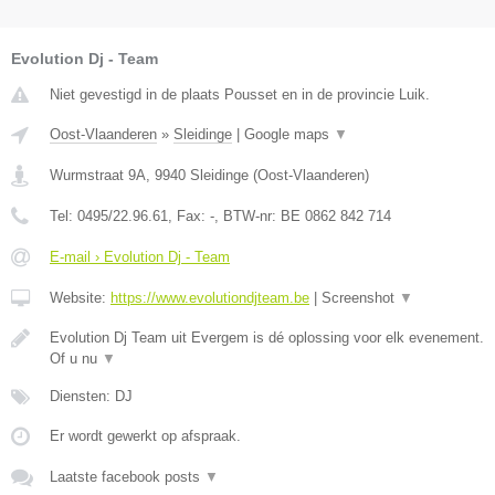
Evolution Dj - Team
Niet gevestigd in de plaats Pousset en in de provincie Luik.
Oost-Vlaanderen
»
Sleidinge
|
Google maps
▼
Wurmstraat 9A
,
9940
Sleidinge
(
Oost-Vlaanderen
)
Tel:
0495/22.96.61
, Fax:
-
, BTW-nr:
BE 0862 842 714
E-mail › Evolution Dj - Team
Website:
https://www.evolutiondjteam.be
|
Screenshot
▼
Evolution Dj Team uit Evergem is dé oplossing voor elk evenement.
Of u nu
▼
Diensten: DJ
Er wordt gewerkt op afspraak.
Laatste facebook posts
▼