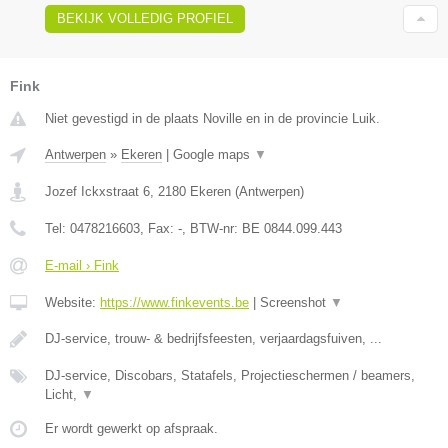
BEKIJK VOLLEDIG PROFIEL
Fink
Niet gevestigd in de plaats Noville en in de provincie Luik.
Antwerpen
»
Ekeren
|
Google maps
▼
Jozef Ickxstraat 6
,
2180
Ekeren
(
Antwerpen
)
Tel:
0478216603
, Fax:
-
, BTW-nr:
BE 0844.099.443
E-mail › Fink
Website:
https://www.finkevents.be
|
Screenshot
▼
DJ-service, trouw- & bedrijfsfeesten, verjaardagsfuiven, ...
DJ-service, Discobars, Statafels, Projectieschermen / beamers,
Licht,
▼
Er wordt gewerkt op afspraak.