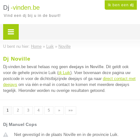
Ik ben een
dj
Dj
-vinden.be
Vind een dj bij u in de buurt!
U bent nu hier:
Home
»
Luik
»
Noville
Dj Noville
Dj-vinden.be bevat helaas nog geen
deejays in Noville
. Dit geldt ook
voor de gehele provincie Luik (
dj Luik
). Voer bovenaan deze pagina uw
postcode in voor de dichtstbijzijnde deejays of ga naar
direct contact met
deejays
om via één e-mail in contact te komen met meerdere deejays
tegelijk. Hieronder worden nu overige resultaten getoond.
1
2
3
4
5
»
»»
Dj Manuel Cops
Niet gevestigd in de plaats Noville en in de provincie Luik.