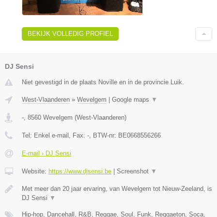
BEKIJK VOLLEDIG PROFIEL
DJ Sensi
Niet gevestigd in de plaats Noville en in de provincie Luik.
West-Vlaanderen
»
Wevelgem
|
Google maps
▼
-
,
8560
Wevelgem
(
West-Vlaanderen
)
Tel:
Enkel e-mail
, Fax:
-
, BTW-nr:
BE0668556266
E-mail › DJ Sensi
Website:
https://www.djsensi.be
|
Screenshot
▼
Met meer dan 20 jaar ervaring, van Wevelgem tot Nieuw-Zeeland, is
DJ Sensi
▼
Hip-hop, Dancehall, R&B, Reggae, Soul, Funk, Reggaeton, Soca,