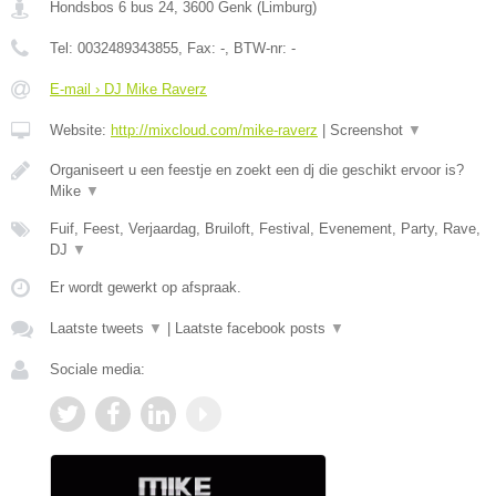
Hondsbos 6 bus 24
,
3600
Genk
(
Limburg
)
Tel:
0032489343855
, Fax:
-
, BTW-nr:
-
E-mail › DJ Mike Raverz
Website:
http://mixcloud.com/mike-raverz
|
Screenshot
▼
Organiseert u een feestje en zoekt een dj die geschikt ervoor is?
Mike
▼
Fuif, Feest, Verjaardag, Bruiloft, Festival, Evenement, Party, Rave,
DJ
▼
Er wordt gewerkt op afspraak.
Laatste tweets
▼
|
Laatste facebook posts
▼
Sociale media: