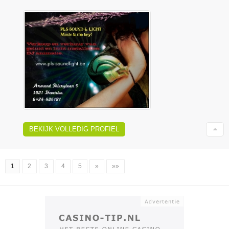
BEKIJK VOLLEDIG PROFIEL
1
2
3
4
5
»
»»