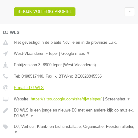
BEKIJK VOLLEDIG PROFIEL
DJ WLS
Niet gevestigd in de plaats Noville en in de provincie Luik.
West-Vlaanderen
»
Ieper
|
Google maps
▼
Patrijzenlaan 3
,
8900
Ieper
(
West-Vlaanderen
)
Tel:
0498517440
, Fax:
-
, BTW-nr:
BE0628845555
E-mail › DJ WLS
Website:
https://sites.google.com/site/djwlsieper/
|
Screenshot
▼
DJ WLS is een jonge en nieuwe DJ met een andere kijk op muziek.
DJ WLS
▼
DJ, Verhuur, Klank- en Lichtinstallatie, Organisatie, Feesten allerlei,
▼