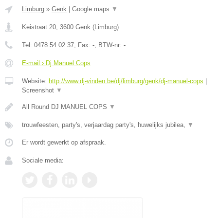
Limburg
»
Genk
|
Google maps
▼
Keistraat 20
,
3600
Genk
(
Limburg
)
Tel:
0478 54 02 37
, Fax:
-
, BTW-nr:
-
E-mail › Dj Manuel Cops
Website:
http://www.dj-vinden.be/dj/limburg/genk/dj-manuel-cops
|
Screenshot
▼
All Round DJ MANUEL COPS
▼
trouwfeesten, party's, verjaardag party's, huwelijks jubilea,
▼
Er wordt gewerkt op afspraak.
Sociale media: