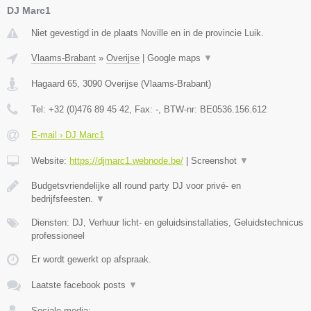
DJ Marc1
Niet gevestigd in de plaats Noville en in de provincie Luik.
Vlaams-Brabant
»
Overijse
|
Google maps
▼
Hagaard 65
,
3090
Overijse
(
Vlaams-Brabant
)
Tel:
+32 (0)476 89 45 42
, Fax:
-
, BTW-nr:
BE0536.156.612
E-mail › DJ Marc1
Website:
https://djmarc1.webnode.be/
|
Screenshot
▼
Budgetsvriendelijke all round party DJ voor privé- en
bedrijfsfeesten.
▼
Diensten: DJ, Verhuur licht- en geluidsinstallaties, Geluidstechnicus
professioneel
Er wordt gewerkt op afspraak.
Laatste facebook posts
▼
Sociale media: