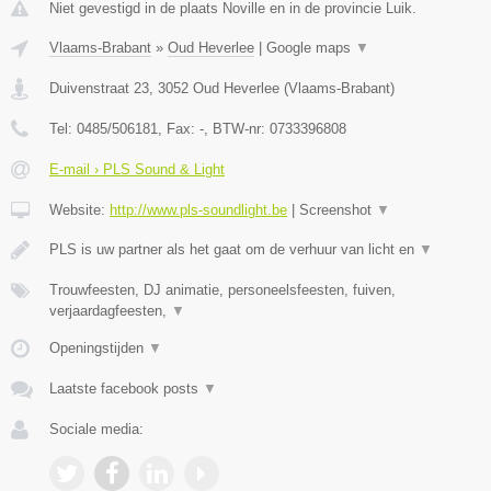
Niet gevestigd in de plaats Noville en in de provincie Luik.
Vlaams-Brabant
»
Oud Heverlee
|
Google maps
▼
Duivenstraat 23
,
3052
Oud Heverlee
(
Vlaams-Brabant
)
Tel:
0485/506181
, Fax:
-
, BTW-nr:
0733396808
E-mail › PLS Sound & Light
Website:
http://www.pls-soundlight.be
|
Screenshot
▼
PLS is uw partner als het gaat om de verhuur van licht en
▼
Trouwfeesten, DJ animatie, personeelsfeesten, fuiven,
verjaardagfeesten,
▼
Openingstijden
▼
Laatste facebook posts
▼
Sociale media: