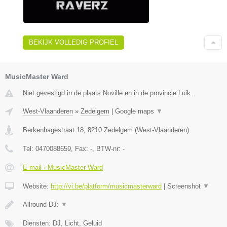
BEKIJK VOLLEDIG PROFIEL
MusicMaster Ward
Niet gevestigd in de plaats Noville en in de provincie Luik.
West-Vlaanderen
»
Zedelgem
|
Google maps
▼
Berkenhagestraat 18
,
8210
Zedelgem
(
West-Vlaanderen
)
Tel:
0470088659
, Fax:
-
, BTW-nr:
-
E-mail › MusicMaster Ward
Website:
http://vi.be/platform/musicmasterward
|
Screenshot
▼
Allround DJ:
▼
Diensten: DJ, Licht, Geluid