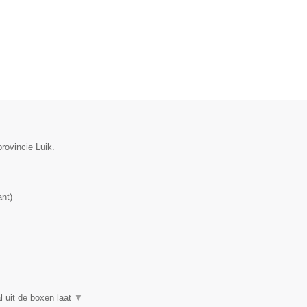
rovincie Luik.
ant
)
l uit de boxen laat
▼