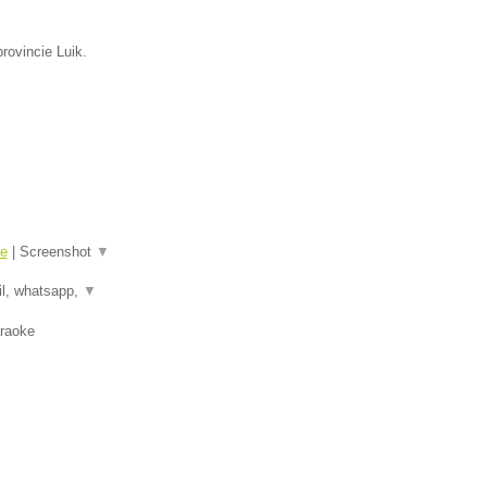
rovincie Luik.
me
|
Screenshot
▼
il, whatsapp,
▼
araoke