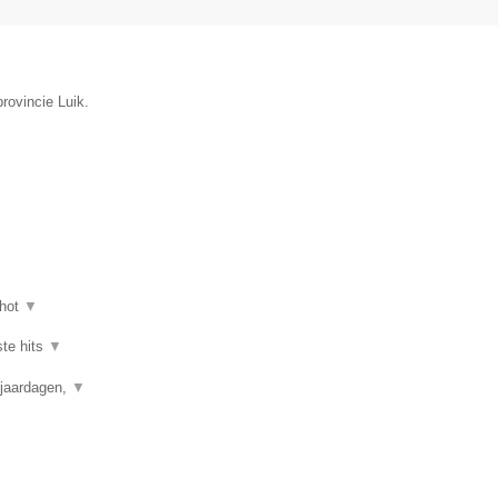
rovincie Luik.
hot
▼
ste hits
▼
rjaardagen,
▼