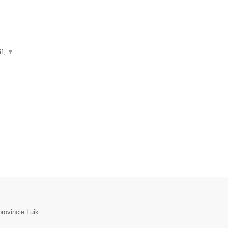
if,
▼
rovincie Luik.