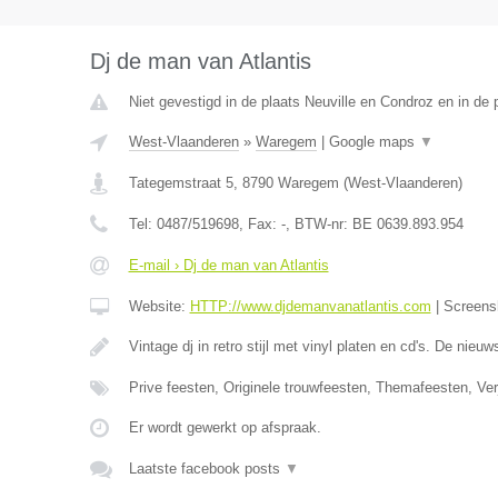
Dj de man van Atlantis
Niet gevestigd in de plaats Neuville en Condroz en in de p
West-Vlaanderen
»
Waregem
|
Google maps
▼
Tategemstraat 5
,
8790
Waregem
(
West-Vlaanderen
)
Tel:
0487/519698
, Fax:
-
, BTW-nr:
BE 0639.893.954
E-mail › Dj de man van Atlantis
Website:
HTTP://www.djdemanvanatlantis.com
|
Screens
Vintage dj in retro stijl met vinyl platen en cd's. De nieuw
Prive feesten, Originele trouwfeesten, Themafeesten, Ve
Er wordt gewerkt op afspraak.
Laatste facebook posts
▼