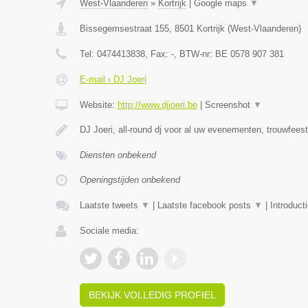
West-Vlaanderen
»
Kortrijk
|
Google maps
▼
Bissegemsestraat 155
,
8501
Kortrijk
(
West-Vlaanderen
)
Tel:
0474413838
, Fax:
-
, BTW-nr:
BE 0578 907 381
E-mail › DJ Joeri
Website:
http://www.djjoeri.be
|
Screenshot
▼
DJ Joeri, all-round dj voor al uw evenementen, trouwfees
Diensten onbekend
Openingstijden onbekend
Laatste tweets
▼
|
Laatste facebook posts
▼
|
Introduct
Sociale media:
BEKIJK VOLLEDIG PROFIEL