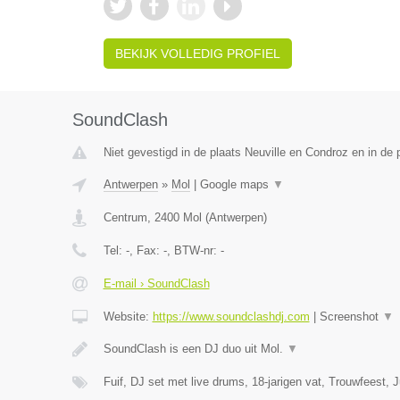
BEKIJK VOLLEDIG PROFIEL
SoundClash
Niet gevestigd in de plaats Neuville en Condroz en in de p
Antwerpen
»
Mol
|
Google maps
▼
Centrum
,
2400
Mol
(
Antwerpen
)
Tel:
-
, Fax:
-
, BTW-nr:
-
E-mail › SoundClash
Website:
https://www.soundclashdj.com
|
Screenshot
▼
SoundClash is een DJ duo uit Mol.
▼
Fuif, DJ set met live drums, 18-jarigen vat, Trouwfeest,