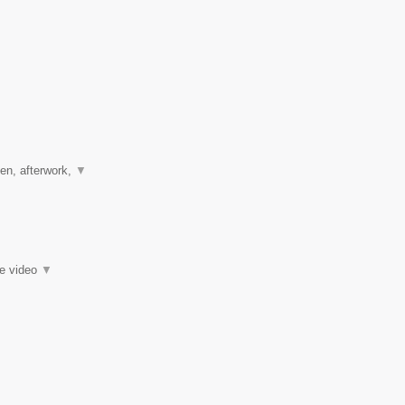
ten, afterwork,
▼
ie video
▼