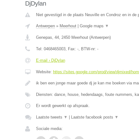
DjDylan
Niet gevestigd in de plaats Neuville en Condroz en in de p
Antwerpen
»
Meerhout
|
Google maps
▼
Genepas, 44
,
2450
Meerhout
(
Antwerpen
)
Tel:
0468465003
, Fax:
-
, BTW-nr:
-
E-mail › DjDylan
Website:
https://sites.google.com/prod/view/djmixed/ho
ik ben een jonge maar goede dj je kan me boeken via ma
Diensten: dance, house, hedendaags, foute nummers, k
Er wordt gewerkt op afspraak.
Laatste tweets
▼
|
Laatste facebook posts
▼
Sociale media: