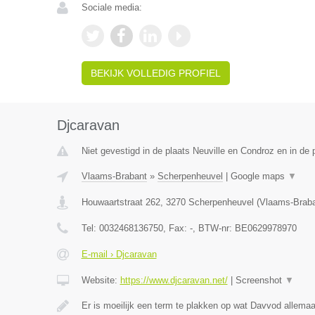
Sociale media:
BEKIJK VOLLEDIG PROFIEL
Djcaravan
Niet gevestigd in de plaats Neuville en Condroz en in de p
Vlaams-Brabant
»
Scherpenheuvel
|
Google maps
▼
Houwaartstraat 262
,
3270
Scherpenheuvel
(
Vlaams-Brab
Tel:
0032468136750
, Fax:
-
, BTW-nr:
BE0629978970
E-mail › Djcaravan
Website:
https://www.djcaravan.net/
|
Screenshot
▼
Er is moeilijk een term te plakken op wat Davvod allemaa