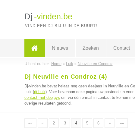
Dj
-vinden.be
VIND EEN DJ BIJ U IN DE BUURT!
Nieuws
Zoeken
Contact
U bent nu hier:
Home
»
Luik
»
Neuville en Condroz
Dj Neuville en Condroz (4)
Dj-vinden.be bevat helaas nog geen
deejays in Neuville en C
Luik (
dj Luik
). Voer bovenaan deze pagina uw postcode in voor d
contact met deejays
om via één e-mail in contact te komen met
overige resultaten getoond.
««
«
2
3
4
5
6
»
»»