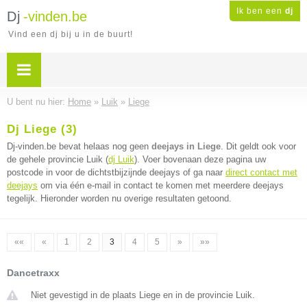
Ik ben een
dj
Dj
-vinden.be
Vind een dj bij u in de buurt!
U bent nu hier:
Home
»
Luik
»
Liege
Dj Liege (3)
Dj-vinden.be bevat helaas nog geen
deejays in Liege
. Dit geldt ook voor
de gehele provincie Luik (
dj Luik
). Voer bovenaan deze pagina uw
postcode in voor de dichtstbijzijnde deejays of ga naar
direct contact met
deejays
om via één e-mail in contact te komen met meerdere deejays
tegelijk. Hieronder worden nu overige resultaten getoond.
««
«
1
2
3
4
5
»
»»
Dancetraxx
Niet gevestigd in de plaats Liege en in de provincie Luik.