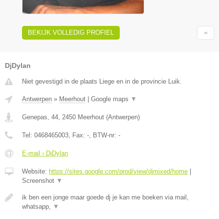
BEKIJK VOLLEDIG PROFIEL
DjDylan
Niet gevestigd in de plaats Liege en in de provincie Luik.
Antwerpen
»
Meerhout
|
Google maps
▼
Genepas, 44
,
2450
Meerhout
(
Antwerpen
)
Tel:
0468465003
, Fax:
-
, BTW-nr:
-
E-mail › DjDylan
Website:
https://sites.google.com/prod/view/djmixed/home
|
Screenshot
▼
ik ben een jonge maar goede dj je kan me boeken via mail,
whatsapp,
▼