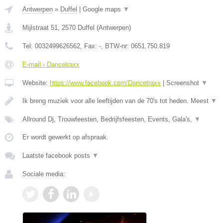
Antwerpen
»
Duffel
|
Google maps
▼
Mijlstraat 51
,
2570
Duffel
(
Antwerpen
)
Tel:
0032499626562
, Fax:
-
, BTW-nr:
0651.750.819
E-mail › Dancetraxx
Website:
https://www.facebook.com/Dancetraxx
|
Screenshot
▼
Ik breng muziek voor alle leeftijden van de 70's tot heden. Meest
▼
Allround Dj, Trouwfeesten, Bedrijfsfeesten, Events, Gala's,
▼
Er wordt gewerkt op afspraak.
Laatste facebook posts
▼
Sociale media: