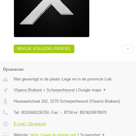
BEKIJK VOLLEDIG PROFIEL
Djcaravan
Niet gevestigd in de plaats Liege en in de provincie Luik.
Vlaams-Brabant
»
Scherpenheuvel
|
Google maps
▼
Houwaartstraat 262
,
3270
Scherpenheuvel
(
Vlaams-Brabant
)
Tel:
0032468136750
, Fax:
-
, BTW-nr:
BE0629978970
E-mail › Djcaravan
Website:
https://www.djcaravan.net/
|
Screenshot
▼