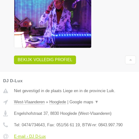
BEKIJK VOLLEDIG PROFIEL
DJ D-Lux
Niet gevestigd in de plaats Liege en in de provincie Luik.
West-Vlaanderen
»
Hooglede
|
Google maps
▼
Engelshofstraat 37
,
8830
Hooglede
(
West-Vlaanderen
)
Tel:
0474/734643
, Fax:
051/56 61 19
, BTW-nr:
0843.997.790
E-mail › DJ D-Lux