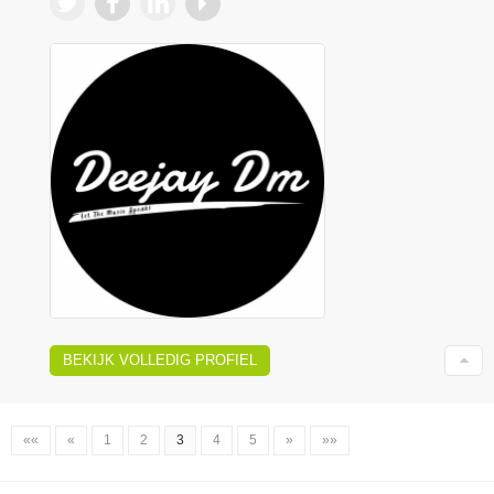
BEKIJK VOLLEDIG PROFIEL
««
«
1
2
3
4
5
»
»»