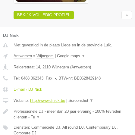
BEKIJK VOLLEDIG PROFIEL
DJ Nick
Niet gevestigd in de plaats Liege en in de provincie Luik.
Antwerpen
»
Wijnegem
|
Google maps
▼
Reigerstraat 14
,
2110
Wijnegem
(
Antwerpen
)
Tel:
0488 362343
, Fax:
-
, BTW-nr:
BE0628429148
E-mail › DJ Nick
Website:
http://www.djnick.be
|
Screenshot
▼
Professionele DJ - meer dan 20 jaar ervaring - 100% tevreden
cliënten - Te
▼
Diensten: Commerciële DJ, All round DJ, Contemporary DJ,
Corporate DJ