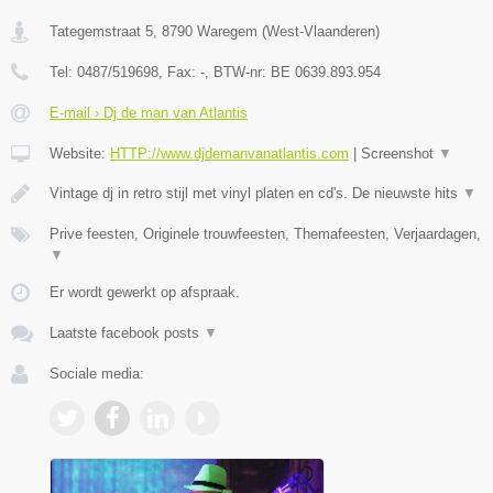
Tategemstraat 5
,
8790
Waregem
(
West-Vlaanderen
)
Tel:
0487/519698
, Fax:
-
, BTW-nr:
BE 0639.893.954
E-mail › Dj de man van Atlantis
Website:
HTTP://www.djdemanvanatlantis.com
|
Screenshot
▼
Vintage dj in retro stijl met vinyl platen en cd's. De nieuwste hits
▼
Prive feesten, Originele trouwfeesten, Themafeesten, Verjaardagen,
▼
Er wordt gewerkt op afspraak.
Laatste facebook posts
▼
Sociale media: