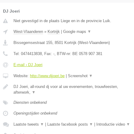
DJ Joeri
Niet gevestigd in de plaats Liege en in de provincie Luik.
West-Vlaanderen
»
Kortrijk
|
Google maps
▼
Bissegemsestraat 155
,
8501
Kortrijk
(
West-Vlaanderen
)
Tel:
0474413838
, Fax:
-
, BTW-nr:
BE 0578 907 381
E-mail › DJ Joeri
Website:
http://www.djjoeri.be
|
Screenshot
▼
DJ Joeri, all-round dj voor al uw evenementen, trouwfeesten,
afterwork,
▼
Diensten onbekend
Openingstijden onbekend
Laatste tweets
▼
|
Laatste facebook posts
▼
|
Introductie video
▼