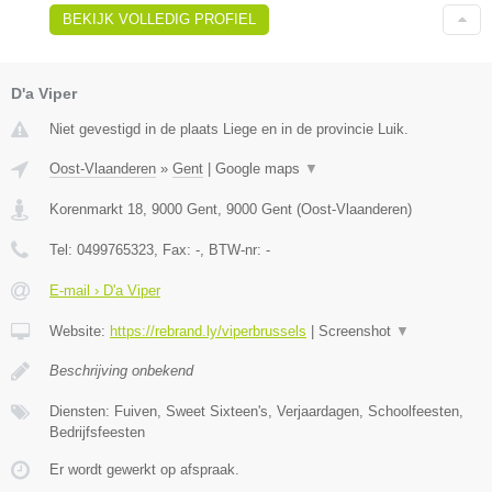
BEKIJK VOLLEDIG PROFIEL
D'a Viper
Niet gevestigd in de plaats Liege en in de provincie Luik.
Oost-Vlaanderen
»
Gent
|
Google maps
▼
Korenmarkt 18, 9000 Gent
,
9000
Gent
(
Oost-Vlaanderen
)
Tel:
0499765323
, Fax:
-
, BTW-nr:
-
E-mail › D'a Viper
Website:
https://rebrand.ly/viperbrussels
|
Screenshot
▼
Beschrijving onbekend
Diensten: Fuiven, Sweet Sixteen's, Verjaardagen, Schoolfeesten,
Bedrijfsfeesten
Er wordt gewerkt op afspraak.