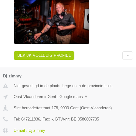
BEKIJK VOLLEDIG PROFIEL
Dj zimmy
Niet gevestigd in de plaats Liege en in de provincie Luik.
Oost-Vlaanderen
»
Gent
|
Google maps
▼
Sint bernadettestraat 178
,
9000
Gent
(
Oost-Vlaanderen
)
Tel:
047211836
, Fax:
-
, BTW-nr:
BE 0586807735
E-mail › Dj zimmy