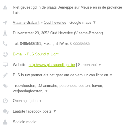
Niet gevestigd in de plaats Jemeppe sur Meuse en in de provincie
Luik.
Vlaams-Brabant
»
Oud Heverlee
|
Google maps
▼
Duivenstraat 23
,
3052
Oud Heverlee
(
Vlaams-Brabant
)
Tel:
0485/506181
, Fax:
-
, BTW-nr:
0733396808
E-mail › PLS Sound & Light
Website:
http://www.pls-soundlight.be
|
Screenshot
▼
PLS is uw partner als het gaat om de verhuur van licht en
▼
Trouwfeesten, DJ animatie, personeelsfeesten, fuiven,
verjaardagfeesten,
▼
Openingstijden
▼
Laatste facebook posts
▼
Sociale media: