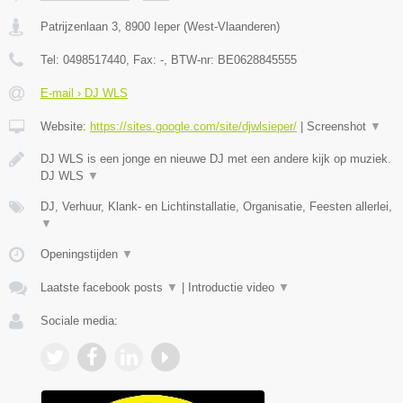
Patrijzenlaan 3
,
8900
Ieper
(
West-Vlaanderen
)
Tel:
0498517440
, Fax:
-
, BTW-nr:
BE0628845555
E-mail › DJ WLS
Website:
https://sites.google.com/site/djwlsieper/
|
Screenshot
▼
DJ WLS is een jonge en nieuwe DJ met een andere kijk op muziek.
DJ WLS
▼
DJ, Verhuur, Klank- en Lichtinstallatie, Organisatie, Feesten allerlei,
▼
Openingstijden
▼
Laatste facebook posts
▼
|
Introductie video
▼
Sociale media: