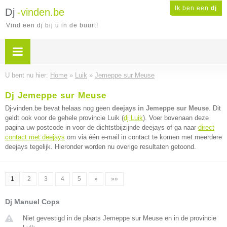
Ik ben een
dj
Dj
-vinden.be
Vind een dj bij u in de buurt!
U bent nu hier:
Home
»
Luik
»
Jemeppe sur Meuse
Dj Jemeppe sur Meuse
Dj-vinden.be bevat helaas nog geen
deejays in Jemeppe sur Meuse
. Dit
geldt ook voor de gehele provincie Luik (
dj Luik
). Voer bovenaan deze
pagina uw postcode in voor de dichtstbijzijnde deejays of ga naar
direct
contact met deejays
om via één e-mail in contact te komen met meerdere
deejays tegelijk. Hieronder worden nu overige resultaten getoond.
1
2
3
4
5
»
»»
Dj Manuel Cops
Niet gevestigd in de plaats Jemeppe sur Meuse en in de provincie