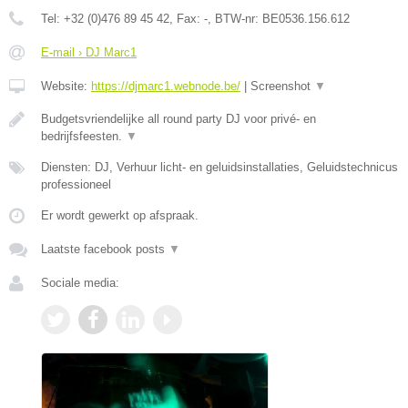
Tel:
+32 (0)476 89 45 42
, Fax:
-
, BTW-nr:
BE0536.156.612
E-mail › DJ Marc1
Website:
https://djmarc1.webnode.be/
|
Screenshot
▼
Budgetsvriendelijke all round party DJ voor privé- en
bedrijfsfeesten.
▼
Diensten: DJ, Verhuur licht- en geluidsinstallaties, Geluidstechnicus
professioneel
Er wordt gewerkt op afspraak.
Laatste facebook posts
▼
Sociale media: