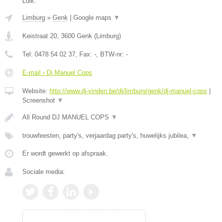
Luik.
Limburg
»
Genk
|
Google maps
▼
Keistraat 20
,
3600
Genk
(
Limburg
)
Tel:
0478 54 02 37
, Fax:
-
, BTW-nr:
-
E-mail › Dj Manuel Cops
Website:
http://www.dj-vinden.be/dj/limburg/genk/dj-manuel-cops
|
Screenshot
▼
All Round DJ MANUEL COPS
▼
trouwfeesten, party's, verjaardag party's, huwelijks jubilea,
▼
Er wordt gewerkt op afspraak.
Sociale media: