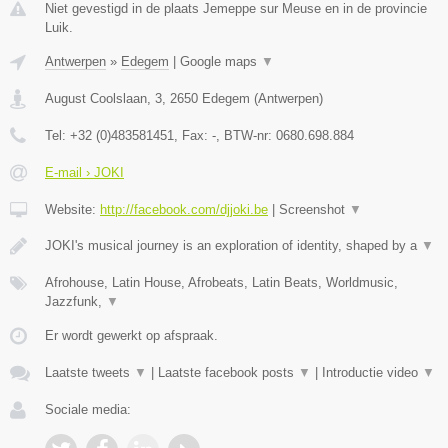
Niet gevestigd in de plaats Jemeppe sur Meuse en in de provincie
Luik.
Antwerpen
»
Edegem
|
Google maps
▼
August Coolslaan, 3
,
2650
Edegem
(
Antwerpen
)
Tel:
+32 (0)483581451
, Fax:
-
, BTW-nr:
0680.698.884
E-mail › JOKI
Website:
http://facebook.com/djjoki.be
|
Screenshot
▼
JOKI's musical journey is an exploration of identity, shaped by a
▼
Afrohouse, Latin House, Afrobeats, Latin Beats, Worldmusic,
Jazzfunk,
▼
Er wordt gewerkt op afspraak.
Laatste tweets
▼
|
Laatste facebook posts
▼
|
Introductie video
▼
Sociale media: