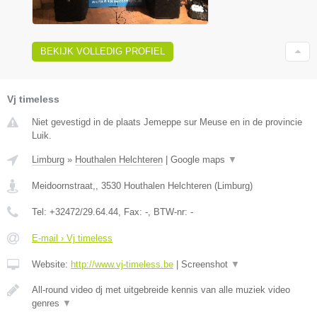
BEKIJK VOLLEDIG PROFIEL
Vj timeless
Niet gevestigd in de plaats Jemeppe sur Meuse en in de provincie
Luik.
Limburg
»
Houthalen Helchteren
|
Google maps
▼
Meidoornstraat,
,
3530
Houthalen Helchteren
(
Limburg
)
Tel:
+32472/29.64.44
, Fax:
-
, BTW-nr:
-
E-mail › Vj timeless
Website:
http://www.vj-timeless.be
|
Screenshot
▼
All-round video dj met uitgebreide kennis van alle muziek video
genres
▼