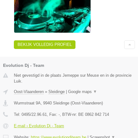
BEKIJK VOLLEDIG PROFIEL
Evolution Dj - Team
Niet gevestigd in de plaats Jemeppe sur Meuse en in de provincie
Luik.
Oost-Vlaanderen
»
Sleidinge
|
Google maps
▼
Wurmstraat 9A
,
9940
Sleidinge
(
Oost-Vlaanderen
)
Tel:
0495/22.96.61
, Fax:
-
, BTW-nr:
BE 0862 842 714
E-mail › Evolution Dj - Team
Website:
https://www.evolutiondjteam.be
|
Screenshot
▼