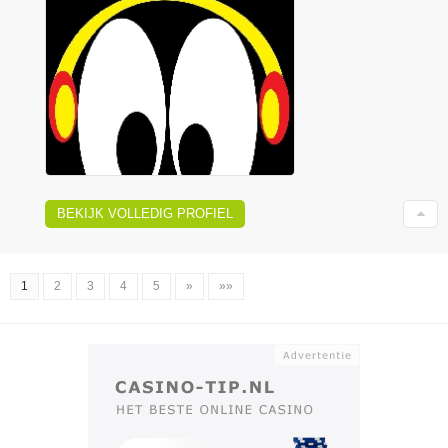
BEKIJK VOLLEDIG PROFIEL
1
2
3
4
5
»
»»