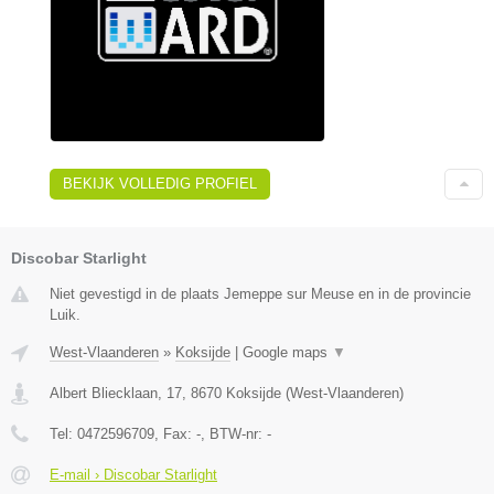
BEKIJK VOLLEDIG PROFIEL
Discobar Starlight
Niet gevestigd in de plaats Jemeppe sur Meuse en in de provincie
Luik.
West-Vlaanderen
»
Koksijde
|
Google maps
▼
Albert Bliecklaan, 17
,
8670
Koksijde
(
West-Vlaanderen
)
Tel:
0472596709
, Fax:
-
, BTW-nr:
-
E-mail › Discobar Starlight