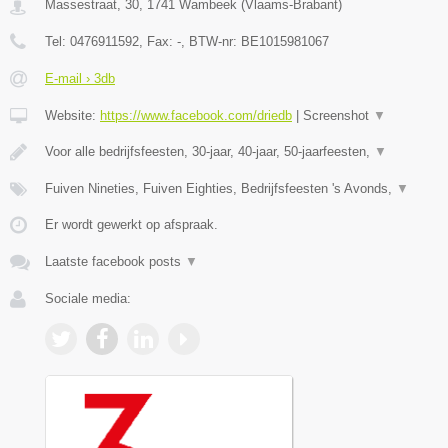
Massestraat, 30
,
1741
Wambeek
(
Vlaams-Brabant
)
Tel:
0476911592
, Fax:
-
, BTW-nr:
BE1015981067
E-mail › 3db
Website:
https://www.facebook.com/driedb
|
Screenshot
▼
Voor alle bedrijfsfeesten, 30-jaar, 40-jaar, 50-jaarfeesten,
▼
Fuiven Nineties, Fuiven Eighties, Bedrijfsfeesten 's Avonds,
▼
Er wordt gewerkt op afspraak.
Laatste facebook posts
▼
Sociale media: