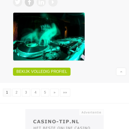
BEKIJK VOLLEDIG PROFIEL
1
2
3
4
5
»
»»