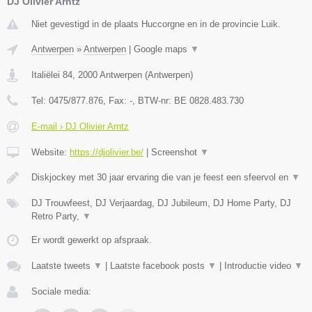
DJ Olivier Arntz
Niet gevestigd in de plaats Huccorgne en in de provincie Luik.
Antwerpen
»
Antwerpen
|
Google maps
▼
Italiëlei 84
,
2000
Antwerpen
(
Antwerpen
)
Tel:
0475/877.876
, Fax:
-
, BTW-nr:
BE 0828.483.730
E-mail › DJ Olivier Arntz
Website:
https://djolivier.be/
|
Screenshot
▼
Diskjockey met 30 jaar ervaring die van je feest een sfeervol en
▼
DJ Trouwfeest, DJ Verjaardag, DJ Jubileum, DJ Home Party, DJ
Retro Party,
▼
Er wordt gewerkt op afspraak.
Laatste tweets
▼
|
Laatste facebook posts
▼
|
Introductie video
▼
Sociale media: