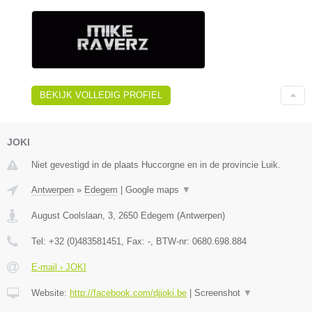
BEKIJK VOLLEDIG PROFIEL
JOKI
Niet gevestigd in de plaats Huccorgne en in de provincie Luik.
Antwerpen
»
Edegem
|
Google maps
▼
August Coolslaan, 3
,
2650
Edegem
(
Antwerpen
)
Tel:
+32 (0)483581451
, Fax:
-
, BTW-nr:
0680.698.884
E-mail › JOKI
Website:
http://facebook.com/djjoki.be
|
Screenshot
▼