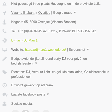
Niet gevestigd in de plaats Huccorgne en in de provincie Luik.
Vlaams-Brabant
»
Overijse
|
Google maps
▼
Hagaard 65
,
3090
Overijse
(
Vlaams-Brabant
)
Tel:
+32 (0)476 89 45 42
, Fax:
-
, BTW-nr:
BE0536.156.612
E-mail › DJ Marc1
Website:
https://djmarc1.webnode.be/
|
Screenshot
▼
Budgetsvriendelijke all round party DJ voor privé- en
bedrijfsfeesten.
▼
Diensten: DJ, Verhuur licht- en geluidsinstallaties, Geluidstechnicus
professioneel
Er wordt gewerkt op afspraak.
Laatste facebook posts
▼
Sociale media: