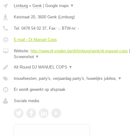
Limburg
»
Genk
|
Google maps
▼
Keistraat 20
,
3600
Genk
(
Limburg
)
Tel:
0478 54 02 37
, Fax:
-
, BTW-nr:
-
E-mail › Dj Manuel Cops
Website:
http://www.dj-vinden.be/dj/limburg/genk/dj-manuel-cops
|
Screenshot
▼
All Round DJ MANUEL COPS
▼
trouwfeesten, party's, verjaardag party's, huwelijks jubilea,
▼
Er wordt gewerkt op afspraak.
Sociale media: