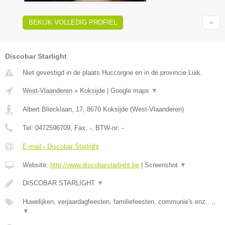
BEKIJK VOLLEDIG PROFIEL
Discobar Starlight
Niet gevestigd in de plaats Huccorgne en in de provincie Luik.
West-Vlaanderen
»
Koksijde
|
Google maps
▼
Albert Bliecklaan, 17
,
8670
Koksijde
(
West-Vlaanderen
)
Tel:
0472596709
, Fax:
-
, BTW-nr:
-
E-mail › Discobar Starlight
Website:
http://www.discobarstarlight.be
|
Screenshot
▼
DISCOBAR STARLIGHT
▼
Huwelijken, verjaardagfeesten, familiefeesten, communie's enz....,
▼