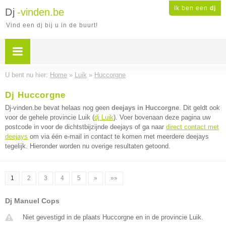
Ik ben een
dj
Dj
-vinden.be
Vind een dj bij u in de buurt!
U bent nu hier:
Home
»
Luik
»
Huccorgne
Dj Huccorgne
Dj-vinden.be bevat helaas nog geen
deejays in Huccorgne
. Dit geldt ook
voor de gehele provincie Luik (
dj Luik
). Voer bovenaan deze pagina uw
postcode in voor de dichtstbijzijnde deejays of ga naar
direct contact met
deejays
om via één e-mail in contact te komen met meerdere deejays
tegelijk. Hieronder worden nu overige resultaten getoond.
1
2
3
4
5
»
»»
Dj Manuel Cops
Niet gevestigd in de plaats Huccorgne en in de provincie Luik.