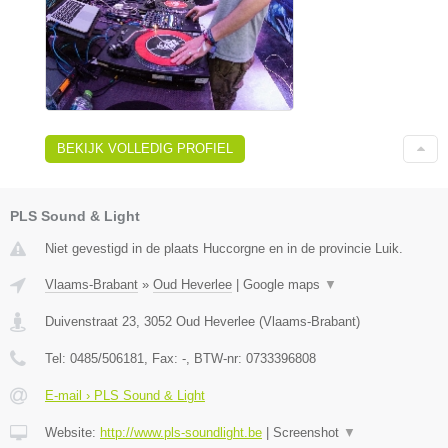
BEKIJK VOLLEDIG PROFIEL
PLS Sound & Light
Niet gevestigd in de plaats Huccorgne en in de provincie Luik.
Vlaams-Brabant
»
Oud Heverlee
|
Google maps
▼
Duivenstraat 23
,
3052
Oud Heverlee
(
Vlaams-Brabant
)
Tel:
0485/506181
, Fax:
-
, BTW-nr:
0733396808
E-mail › PLS Sound & Light
Website:
http://www.pls-soundlight.be
|
Screenshot
▼