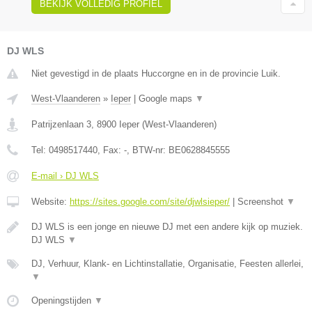
BEKIJK VOLLEDIG PROFIEL
DJ WLS
Niet gevestigd in de plaats Huccorgne en in de provincie Luik.
West-Vlaanderen
»
Ieper
|
Google maps
▼
Patrijzenlaan 3
,
8900
Ieper
(
West-Vlaanderen
)
Tel:
0498517440
, Fax:
-
, BTW-nr:
BE0628845555
E-mail › DJ WLS
Website:
https://sites.google.com/site/djwlsieper/
|
Screenshot
▼
DJ WLS is een jonge en nieuwe DJ met een andere kijk op muziek.
DJ WLS
▼
DJ, Verhuur, Klank- en Lichtinstallatie, Organisatie, Feesten allerlei,
▼
Openingstijden
▼