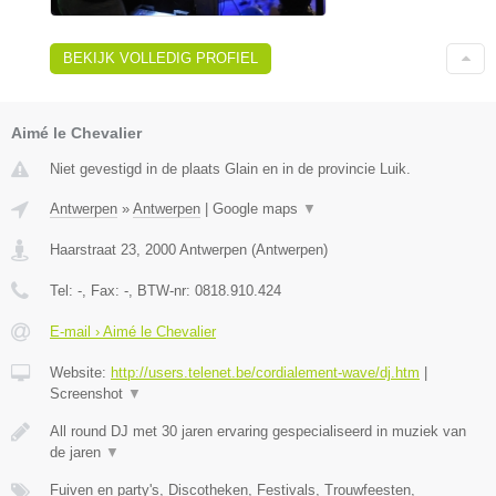
BEKIJK VOLLEDIG PROFIEL
Aimé le Chevalier
Niet gevestigd in de plaats Glain en in de provincie Luik.
Antwerpen
»
Antwerpen
|
Google maps
▼
Haarstraat 23
,
2000
Antwerpen
(
Antwerpen
)
Tel:
-
, Fax:
-
, BTW-nr:
0818.910.424
E-mail › Aimé le Chevalier
Website:
http://users.telenet.be/cordialement-wave/dj.htm
|
Screenshot
▼
All round DJ met 30 jaren ervaring gespecialiseerd in muziek van
de jaren
▼
Fuiven en party's, Discotheken, Festivals, Trouwfeesten,