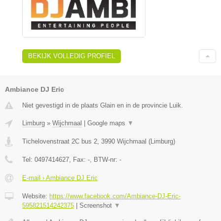
BEKIJK VOLLEDIG PROFIEL
Ambiance DJ Eric
Niet gevestigd in de plaats Glain en in de provincie Luik.
Limburg
»
Wijchmaal
|
Google maps
▼
Tichelovenstraat 2C bus 2
,
3990
Wijchmaal
(
Limburg
)
Tel:
0497414627
, Fax:
-
, BTW-nr:
-
E-mail › Ambiance DJ Eric
Website:
https://www.facebook.com/Ambiance-DJ-Eric-
595821514242375
|
Screenshot
▼