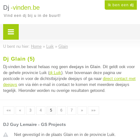
Ik ben een
dj
Dj
-vinden.be
Vind een dj bij u in de buurt!
U bent nu hier:
Home
»
Luik
»
Glain
Dj Glain (5)
Dj-vinden.be bevat helaas nog geen
deejays in Glain
. Dit geldt ook voor
de gehele provincie Luik (
dj Luik
). Voer bovenaan deze pagina uw
postcode in voor de dichtstbijzijnde deejays of ga naar
direct contact met
deejays
om via één e-mail in contact te komen met meerdere deejays
tegelijk. Hieronder worden nu overige resultaten getoond.
««
«
3
4
5
6
7
»
»»
DJ Guy Lemaire - GS Projects
Niet gevestigd in de plaats Glain en in de provincie Luik.