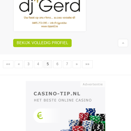
BEKIJK VOLLEDIG PROFIEL
««
«
3
4
5
6
7
»
»»