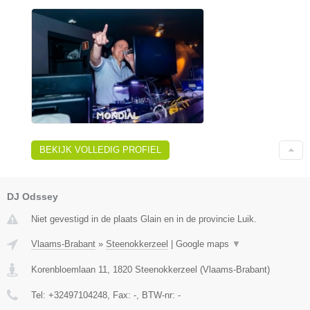
BEKIJK VOLLEDIG PROFIEL
DJ Odssey
Niet gevestigd in de plaats Glain en in de provincie Luik.
Vlaams-Brabant
»
Steenokkerzeel
|
Google maps
▼
Korenbloemlaan 11
,
1820
Steenokkerzeel
(
Vlaams-Brabant
)
Tel:
+32497104248
, Fax:
-
, BTW-nr:
-