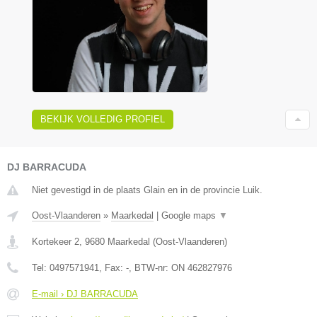
BEKIJK VOLLEDIG PROFIEL
DJ BARRACUDA
Niet gevestigd in de plaats Glain en in de provincie Luik.
Oost-Vlaanderen
»
Maarkedal
|
Google maps
▼
Kortekeer 2
,
9680
Maarkedal
(
Oost-Vlaanderen
)
Tel:
0497571941
, Fax:
-
, BTW-nr:
ON 462827976
E-mail › DJ BARRACUDA