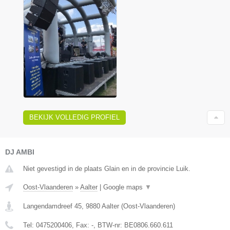
BEKIJK VOLLEDIG PROFIEL
DJ AMBI
Niet gevestigd in de plaats Glain en in de provincie Luik.
Oost-Vlaanderen
»
Aalter
|
Google maps
▼
Langendamdreef 45
,
9880
Aalter
(
Oost-Vlaanderen
)
Tel:
0475200406
, Fax:
-
, BTW-nr:
BE0806.660.611