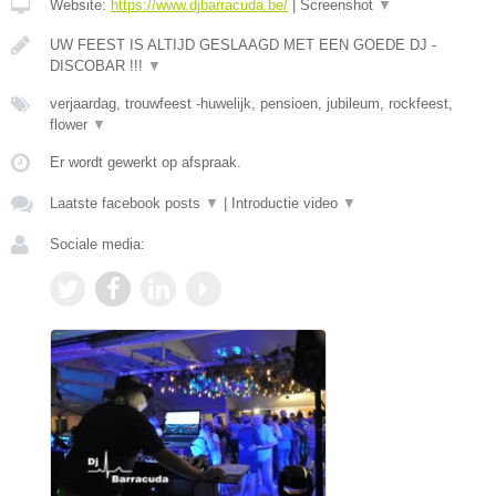
Website:
https://www.djbarracuda.be/
|
Screenshot
▼
UW FEEST IS ALTIJD GESLAAGD MET EEN GOEDE DJ -
DISCOBAR !!!
▼
verjaardag, trouwfeest -huwelijk, pensioen, jubileum, rockfeest,
flower
▼
Er wordt gewerkt op afspraak.
Laatste facebook posts
▼
|
Introductie video
▼
Sociale media: