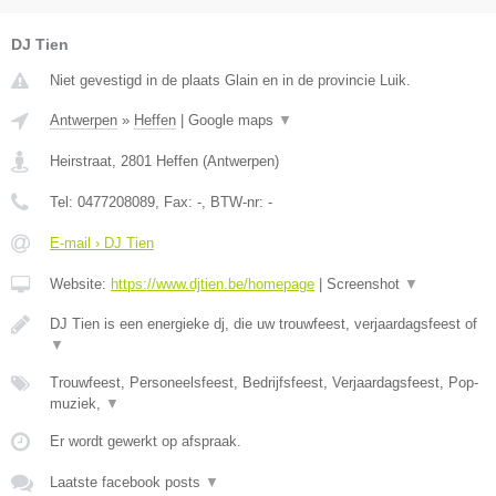
DJ Tien
Niet gevestigd in de plaats Glain en in de provincie Luik.
Antwerpen
»
Heffen
|
Google maps
▼
Heirstraat
,
2801
Heffen
(
Antwerpen
)
Tel:
0477208089
, Fax:
-
, BTW-nr:
-
E-mail › DJ Tien
Website:
https://www.djtien.be/homepage
|
Screenshot
▼
DJ Tien is een energieke dj, die uw trouwfeest, verjaardagsfeest of
▼
Trouwfeest, Personeelsfeest, Bedrijfsfeest, Verjaardagsfeest, Pop-
muziek,
▼
Er wordt gewerkt op afspraak.
Laatste facebook posts
▼