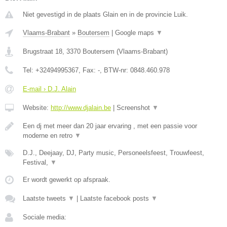
Niet gevestigd in de plaats Glain en in de provincie Luik.
Vlaams-Brabant
»
Boutersem
|
Google maps
▼
Brugstraat 18
,
3370
Boutersem
(
Vlaams-Brabant
)
Tel:
+32494995367
, Fax:
-
, BTW-nr:
0848.460.978
E-mail › D.J. Alain
Website:
http://www.djalain.be
|
Screenshot
▼
Een dj met meer dan 20 jaar ervaring , met een passie voor
moderne en retro
▼
D.J., Deejaay, DJ, Party music, Personeelsfeest, Trouwfeest,
Festival,
▼
Er wordt gewerkt op afspraak.
Laatste tweets
▼
|
Laatste facebook posts
▼
Sociale media: