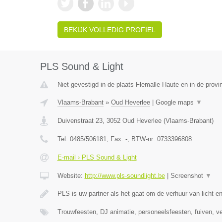
BEKIJK VOLLEDIG PROFIEL
PLS Sound & Light
Niet gevestigd in de plaats Flemalle Haute en in de provin
Vlaams-Brabant
»
Oud Heverlee
|
Google maps
▼
Duivenstraat 23
,
3052
Oud Heverlee
(
Vlaams-Brabant
)
Tel:
0485/506181
, Fax:
-
, BTW-nr:
0733396808
E-mail › PLS Sound & Light
Website:
http://www.pls-soundlight.be
|
Screenshot
▼
PLS is uw partner als het gaat om de verhuur van licht e
Trouwfeesten, DJ animatie, personeelsfeesten, fuiven, v