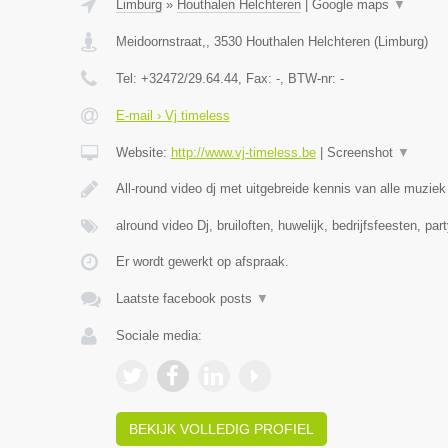
Limburg
»
Houthalen Helchteren
|
Google maps
▼
Meidoornstraat,
,
3530
Houthalen Helchteren
(
Limburg
)
Tel:
+32472/29.64.44
, Fax:
-
, BTW-nr:
-
E-mail › Vj timeless
Website:
http://www.vj-timeless.be
|
Screenshot
▼
All-round video dj met uitgebreide kennis van alle muzie
alround video Dj, bruiloften, huwelijk, bedrijfsfeesten, par
Er wordt gewerkt op afspraak.
Laatste facebook posts
▼
Sociale media:
BEKIJK VOLLEDIG PROFIEL