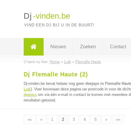
Dj
-vinden.be
VIND EEN DJ BIJ U IN DE BUURT!
Nieuws
Zoeken
Contact
U bent nu hier:
Home
»
Luik
»
Flemalle Haute
Dj Flemalle Haute (2)
Dj-vinden.be bevat helaas nog geen
deejays in Flemalle Haut
Luik
). Voer bovenaan deze pagina uw postcode in voor de dichts
deejays
om via één e-mail in contact te komen met meerdere de
resultaten getoond.
««
«
1
2
3
4
5
»
»»