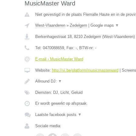
MusicMaster Ward
Niet gevestigd in de plaats Flemalle Haute en in de provin
West-Vlaanderen
»
Zedelgem
|
Google maps
▼
Berkenhagestraat 18
,
8210
Zedelgem
(
West-Vlaanderen
)
Tel:
0470088659
, Fax:
-
, BTW-nr:
-
E-mail › MusicMaster Ward
Website:
http://vi.be/platform/musicmasterward
|
Screen
Allround DJ:
▼
Diensten: DJ, Licht, Geluid
Er wordt gewerkt op afspraak.
Laatste facebook posts
▼
Sociale media: