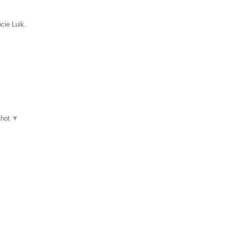
cie Luik.
shot
▼