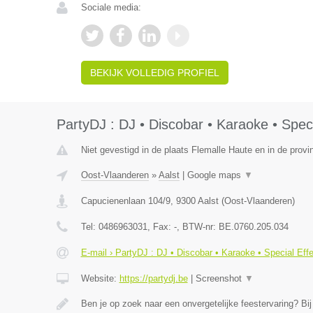
Sociale media:
BEKIJK VOLLEDIG PROFIEL
PartyDJ : DJ • Discobar • Karaoke • Speci
Niet gevestigd in de plaats Flemalle Haute en in de provin
Oost-Vlaanderen
»
Aalst
|
Google maps
▼
Capucienenlaan 104/9
,
9300
Aalst
(
Oost-Vlaanderen
)
Tel:
0486963031
, Fax:
-
, BTW-nr:
BE.0760.205.034
E-mail › PartyDJ : DJ • Discobar • Karaoke • Special Eff
Website:
https://partydj.be
|
Screenshot
▼
Ben je op zoek naar een onvergetelijke feestervaring? Bi