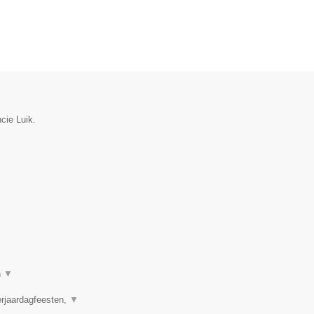
cie Luik.
n
▼
erjaardagfeesten,
▼