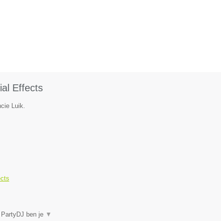
al Effects
cie Luik.
ects
j PartyDJ ben je
▼