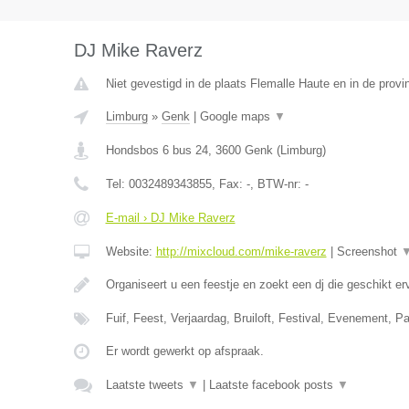
DJ Mike Raverz
Niet gevestigd in de plaats Flemalle Haute en in de provin
Limburg
»
Genk
|
Google maps
▼
Hondsbos 6 bus 24
,
3600
Genk
(
Limburg
)
Tel:
0032489343855
, Fax:
-
, BTW-nr:
-
E-mail › DJ Mike Raverz
Website:
http://mixcloud.com/mike-raverz
|
Screenshot
Organiseert u een feestje en zoekt een dj die geschikt e
Fuif, Feest, Verjaardag, Bruiloft, Festival, Evenement, P
Er wordt gewerkt op afspraak.
Laatste tweets
▼
|
Laatste facebook posts
▼