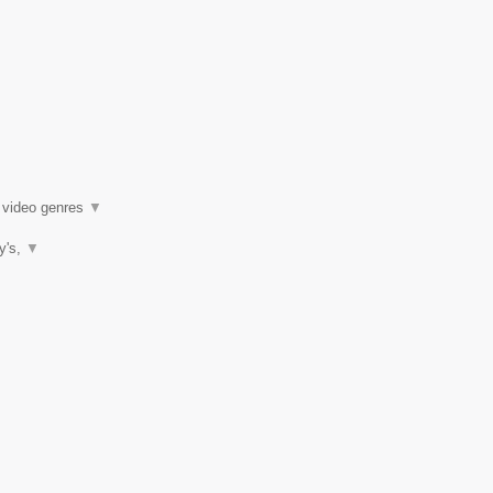
k video genres
▼
ty's,
▼