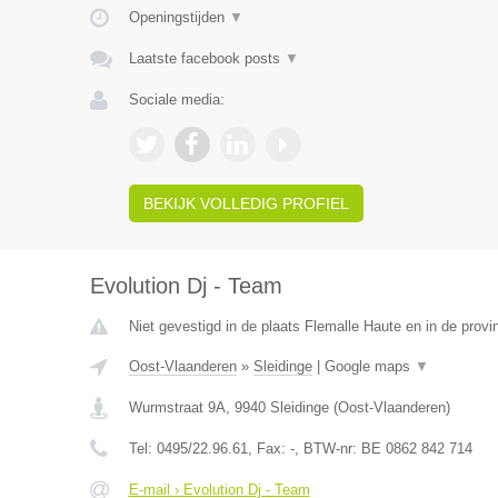
Openingstijden
▼
Laatste facebook posts
▼
Sociale media:
BEKIJK VOLLEDIG PROFIEL
Evolution Dj - Team
Niet gevestigd in de plaats Flemalle Haute en in de provin
Oost-Vlaanderen
»
Sleidinge
|
Google maps
▼
Wurmstraat 9A
,
9940
Sleidinge
(
Oost-Vlaanderen
)
Tel:
0495/22.96.61
, Fax:
-
, BTW-nr:
BE 0862 842 714
E-mail › Evolution Dj - Team