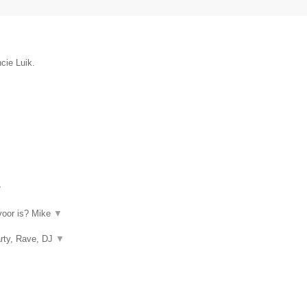
cie Luik.
▼
rvoor is? Mike
▼
arty, Rave, DJ
▼