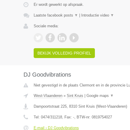
Er wordt gewerkt op afspraak.
Laatste facebook posts
▼
|
Introductie video
▼
Sociale media:
BEKIJK VOLLEDIG PROFIEL
DJ Goodvibrations
Niet gevestigd in de plaats Clermont en in de provincie Lu
West-Vlaanderen
»
Sint Kruis
|
Google maps
▼
Dampoortstraat 225
,
8310
Sint Kruis
(
West-Vlaanderen
)
Tel:
0474/311218
, Fax:
-
, BTW-nr:
0819754027
E-mail › DJ Goodvibrations