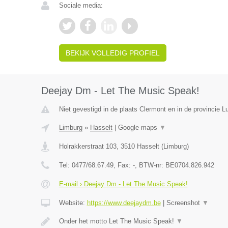
Sociale media:
BEKIJK VOLLEDIG PROFIEL
Deejay Dm - Let The Music Speak!
Niet gevestigd in de plaats Clermont en in de provincie Lu
Limburg
»
Hasselt
|
Google maps
▼
Holrakkerstraat 103
,
3510
Hasselt
(
Limburg
)
Tel:
0477/68.67.49
, Fax:
-
, BTW-nr:
BE0704.826.942
E-mail › Deejay Dm - Let The Music Speak!
Website:
https://www.deejaydm.be
|
Screenshot
▼
Onder het motto Let The Music Speak!
▼