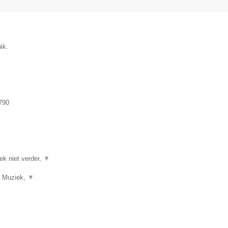
ik.
790
ek niet verder,
▼
f, Muziek,
▼