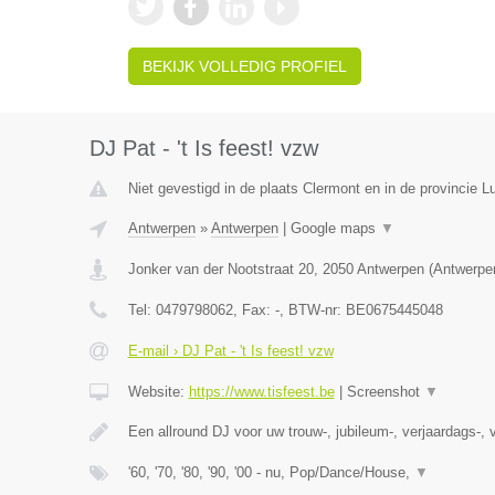
BEKIJK VOLLEDIG PROFIEL
DJ Pat - 't Is feest! vzw
Niet gevestigd in de plaats Clermont en in de provincie Lu
Antwerpen
»
Antwerpen
|
Google maps
▼
Jonker van der Nootstraat 20
,
2050
Antwerpen
(
Antwerpe
Tel:
0479798062
, Fax:
-
, BTW-nr:
BE0675445048
E-mail › DJ Pat - 't Is feest! vzw
Website:
https://www.tisfeest.be
|
Screenshot
▼
Een allround DJ voor uw trouw-, jubileum-, verjaardags-, v
'60, '70, '80, '90, '00 - nu, Pop/Dance/House,
▼