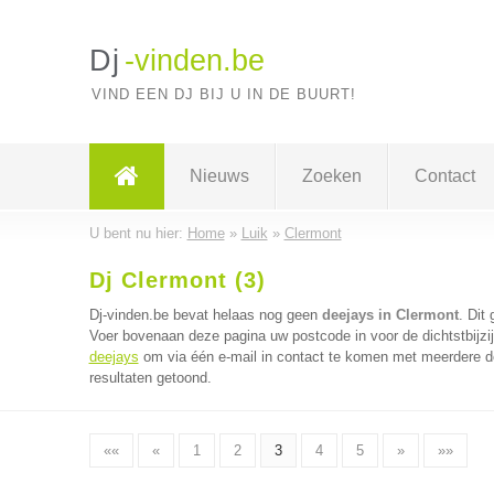
Dj
-vinden.be
VIND EEN DJ BIJ U IN DE BUURT!
Nieuws
Zoeken
Contact
U bent nu hier:
Home
»
Luik
»
Clermont
Dj Clermont (3)
Dj-vinden.be bevat helaas nog geen
deejays in Clermont
. Dit
Voer bovenaan deze pagina uw postcode in voor de dichtstbijzi
deejays
om via één e-mail in contact te komen met meerdere de
resultaten getoond.
««
«
1
2
3
4
5
»
»»