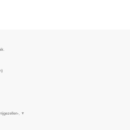
ik.
n
)
rijgezellen-,
▼