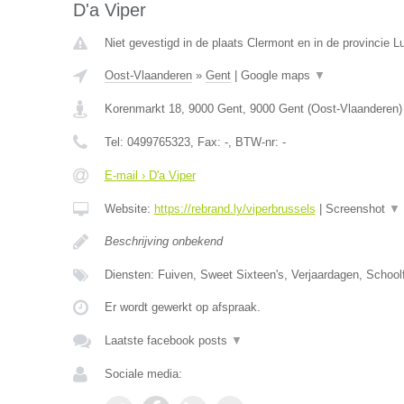
D'a Viper
Niet gevestigd in de plaats Clermont en in de provincie Lu
Oost-Vlaanderen
»
Gent
|
Google maps
▼
Korenmarkt 18, 9000 Gent
,
9000
Gent
(
Oost-Vlaanderen
)
Tel:
0499765323
, Fax:
-
, BTW-nr:
-
E-mail › D'a Viper
Website:
https://rebrand.ly/viperbrussels
|
Screenshot
▼
Beschrijving onbekend
Diensten: Fuiven, Sweet Sixteen's, Verjaardagen, Schoolf
Er wordt gewerkt op afspraak.
Laatste facebook posts
▼
Sociale media: