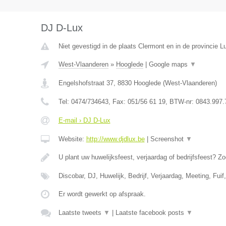
DJ D-Lux
Niet gevestigd in de plaats Clermont en in de provincie Lu
West-Vlaanderen
»
Hooglede
|
Google maps
▼
Engelshofstraat 37
,
8830
Hooglede
(
West-Vlaanderen
)
Tel:
0474/734643
, Fax:
051/56 61 19
, BTW-nr:
0843.997.
E-mail › DJ D-Lux
Website:
http://www.djdlux.be
|
Screenshot
▼
U plant uw huwelijksfeest, verjaardag of bedrijfsfeest? Zo
Discobar, DJ, Huwelijk, Bedrijf, Verjaardag, Meeting, Fui
Er wordt gewerkt op afspraak.
Laatste tweets
▼
|
Laatste facebook posts
▼