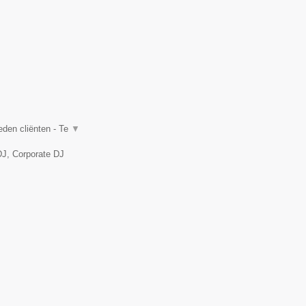
eden cliënten - Te
▼
DJ, Corporate DJ