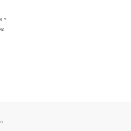
ag
▼
 90
ik.