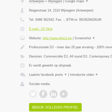
Antwerpen
»
Wijnegem
|
Google maps
▼
Reigerstraat 14
,
2110
Wijnegem
(
Antwerpen
)
Tel:
0488 362343
, Fax:
-
, BTW-nr:
BE0628429148
E-mail › DJ Nick
Website:
http://www.djnick.be
|
Screenshot
▼
Professionele DJ - meer dan 20 jaar ervaring - 100% tevr
Diensten: Commerciële DJ, All round DJ, Contemporary 
Er wordt gewerkt op afspraak.
Laatste facebook posts
▼
|
Introductie video
▼
Sociale media:
BEKIJK VOLLEDIG PROFIEL