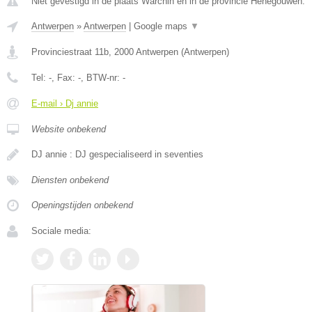
Niet gevestigd in de plaats Warchin en in de provincie Henegouwen.
Antwerpen
»
Antwerpen
|
Google maps
▼
Provinciestraat 11b
,
2000
Antwerpen
(
Antwerpen
)
Tel:
-
, Fax:
-
, BTW-nr:
-
E-mail › Dj annie
Website onbekend
DJ annie : DJ gespecialiseerd in seventies
Diensten onbekend
Openingstijden onbekend
Sociale media: