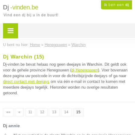
Ik ben een
dj
Dj
-vinden.be
Vind een dj bij u in de buurt!
U bent nu hier:
Home
»
Henegouwen
»
Warchin
Dj Warchin (15)
Dj-vinden.be bevat helaas nog geen
deejays in Warchin
. Dit geldt ook
voor de gehele provincie Henegouwen (
dj Henegouwen
). Voer bovenaan
deze pagina uw postcode in voor de dichtstbijzijnde deejays of ga naar
direct contact met deejays
om via één e-mail in contact te komen met
meerdere deejays tegelijk. Hieronder worden nu overige resultaten
getoond.
««
«
11
12
13
14
15
Dj annie