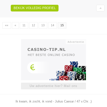
BEKIJK VOLLEDIG PROFIEL
««
«
11
12
13
14
15
Uw advertentie hier? Mail ons
Ik kwam, ik zocht, ik vond - Julius Caesar / 47 v.Chr. ;)