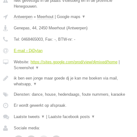
Niet gevestigd in de plaats Vloesberg en in de provincie
Henegouwen.
Antwerpen
»
Meerhout
|
Google maps
▼
Genepas, 44
,
2450
Meerhout
(
Antwerpen
)
Tel:
0468465003
, Fax:
-
, BTW-nr:
-
E-mail › DjDylan
Website:
https://sites.google.com/prod/view/djmixed/home
|
Screenshot
▼
ik ben een jonge maar goede dj je kan me boeken via mail,
whatsapp,
▼
Diensten: dance, house, hedendaags, foute nummers, karaoke
Er wordt gewerkt op afspraak.
Laatste tweets
▼
|
Laatste facebook posts
▼
Sociale media: