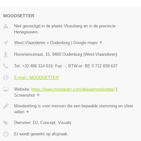
MOODSETTER
Niet gevestigd in de plaats Vloesberg en in de provincie
Henegouwen.
West-Vlaanderen
»
Oudenburg
|
Google maps
▼
Hoveniersstraat, 15
,
8460
Oudenburg
(
West-Vlaanderen
)
Tel:
+32 486 314 619
, Fax:
-
, BTW-nr:
BE 0 712 839 637
E-mail › MOODSETTER
Website:
https://www.instagram.com/deeepmoodsetter/
|
Screenshot
▼
Moodsetting is voor mensen die een bepaalde stemming en sfeer
willen
▼
Diensten: DJ, Concept, Visuals
Er wordt gewerkt op afspraak.