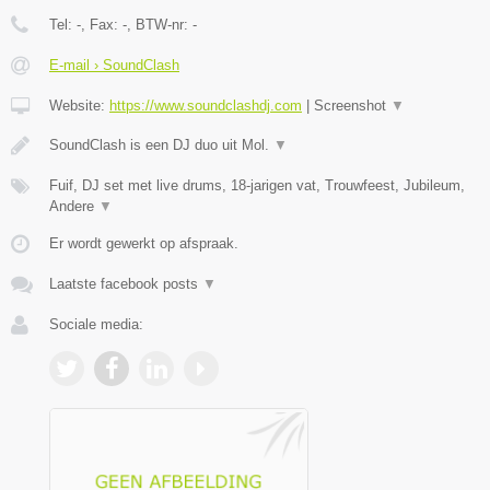
Tel:
-
, Fax:
-
, BTW-nr:
-
E-mail › SoundClash
Website:
https://www.soundclashdj.com
|
Screenshot
▼
SoundClash is een DJ duo uit Mol.
▼
Fuif, DJ set met live drums, 18-jarigen vat, Trouwfeest, Jubileum,
Andere
▼
Er wordt gewerkt op afspraak.
Laatste facebook posts
▼
Sociale media: