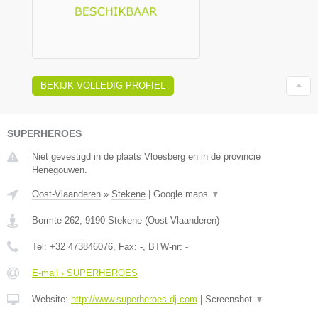
BEKIJK VOLLEDIG PROFIEL
SUPERHEROES
Niet gevestigd in de plaats Vloesberg en in de provincie
Henegouwen.
Oost-Vlaanderen
»
Stekene
|
Google maps
▼
Bormte 262
,
9190
Stekene
(
Oost-Vlaanderen
)
Tel:
+32 473846076
, Fax:
-
, BTW-nr:
-
E-mail › SUPERHEROES
Website:
http://www.superheroes-dj.com
|
Screenshot
▼