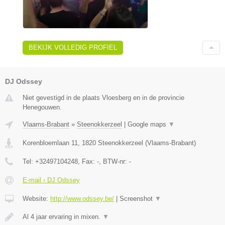
BEKIJK VOLLEDIG PROFIEL
DJ Odssey
Niet gevestigd in de plaats Vloesberg en in de provincie
Henegouwen.
Vlaams-Brabant
»
Steenokkerzeel
|
Google maps
▼
Korenbloemlaan 11
,
1820
Steenokkerzeel
(
Vlaams-Brabant
)
Tel:
+32497104248
, Fax:
-
, BTW-nr:
-
E-mail › DJ Odssey
Website:
http://www.odssey.be/
|
Screenshot
▼
Al 4 jaar ervaring in mixen.
▼