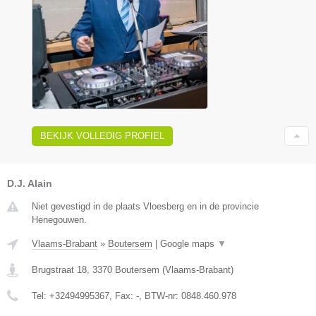
BEKIJK VOLLEDIG PROFIEL
D.J. Alain
Niet gevestigd in de plaats Vloesberg en in de provincie
Henegouwen.
Vlaams-Brabant
»
Boutersem
|
Google maps
▼
Brugstraat 18
,
3370
Boutersem
(
Vlaams-Brabant
)
Tel:
+32494995367
, Fax:
-
, BTW-nr:
0848.460.978