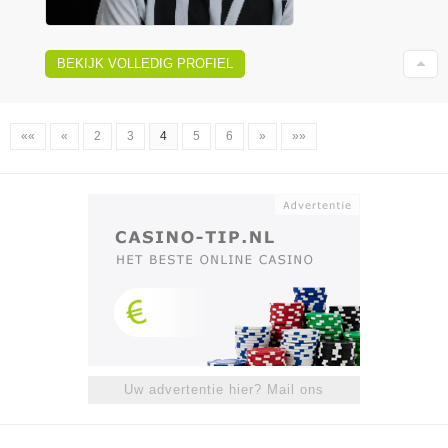
BEKIJK VOLLEDIG PROFIEL
««
«
2
3
4
5
6
»
»»
Uw advertentie hier? Mail ons