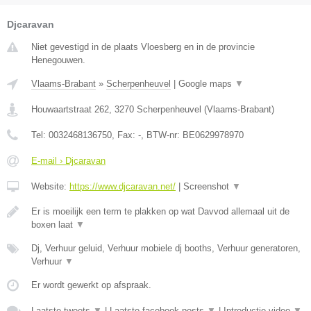
Djcaravan
Niet gevestigd in de plaats Vloesberg en in de provincie
Henegouwen.
Vlaams-Brabant
»
Scherpenheuvel
|
Google maps
▼
Houwaartstraat 262
,
3270
Scherpenheuvel
(
Vlaams-Brabant
)
Tel:
0032468136750
, Fax:
-
, BTW-nr:
BE0629978970
E-mail › Djcaravan
Website:
https://www.djcaravan.net/
|
Screenshot
▼
Er is moeilijk een term te plakken op wat Davvod allemaal uit de
boxen laat
▼
Dj, Verhuur geluid, Verhuur mobiele dj booths, Verhuur generatoren,
Verhuur
▼
Er wordt gewerkt op afspraak.
Laatste tweets
▼
|
Laatste facebook posts
▼
|
Introductie video
▼