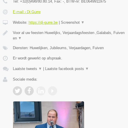
Tel:
+32(0)498/80.80.14
, Fax:
-
, BTW-nr:
BE0649911975
E-mail › Dj Gurre
Website:
https://dj-gurre.be
|
Screenshot
▼
Voor al uw feesten Huwelijks, Verjaardagsfeesten ,Galabals, Fuiven
en
▼
Diensten: Huwelijken, Jubileums, Verjaardagen, Fuiven
Er wordt gewerkt op afspraak.
Laatste tweets
▼
|
Laatste facebook posts
▼
Sociale media: