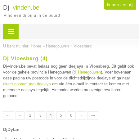
Ik ben een
dj
Dj
-vinden.be
Vind een dj bij u in de buurt!
U bent nu hier:
Home
»
Henegouwen
»
Vloesberg
Dj Vloesberg (4)
Dj-vinden.be bevat helaas nog geen
deejays in Vloesberg
. Dit geldt ook
voor de gehele provincie Henegouwen (
dj Henegouwen
). Voer bovenaan
deze pagina uw postcode in voor de dichtstbijzijnde deejays of ga naar
direct contact met deejays
om via één e-mail in contact te komen met
meerdere deejays tegelijk. Hieronder worden nu overige resultaten
getoond.
««
«
2
3
4
5
6
»
»»
DjDylan