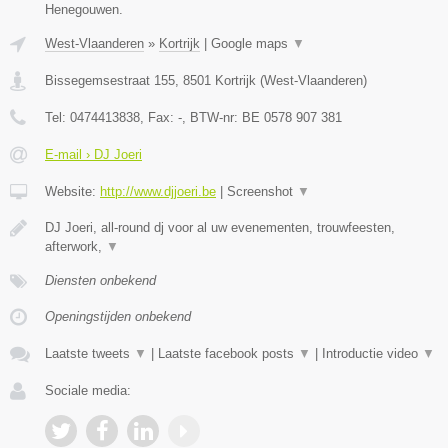
Henegouwen.
West-Vlaanderen
»
Kortrijk
|
Google maps
▼
Bissegemsestraat 155
,
8501
Kortrijk
(
West-Vlaanderen
)
Tel:
0474413838
, Fax:
-
, BTW-nr:
BE 0578 907 381
E-mail › DJ Joeri
Website:
http://www.djjoeri.be
|
Screenshot
▼
DJ Joeri, all-round dj voor al uw evenementen, trouwfeesten,
afterwork,
▼
Diensten onbekend
Openingstijden onbekend
Laatste tweets
▼
|
Laatste facebook posts
▼
|
Introductie video
▼
Sociale media: