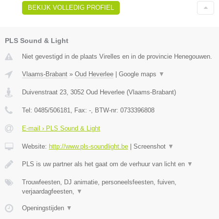
BEKIJK VOLLEDIG PROFIEL
PLS Sound & Light
Niet gevestigd in de plaats Virelles en in de provincie Henegouwen.
Vlaams-Brabant
»
Oud Heverlee
|
Google maps
▼
Duivenstraat 23
,
3052
Oud Heverlee
(
Vlaams-Brabant
)
Tel:
0485/506181
, Fax:
-
, BTW-nr:
0733396808
E-mail › PLS Sound & Light
Website:
http://www.pls-soundlight.be
|
Screenshot
▼
PLS is uw partner als het gaat om de verhuur van licht en
▼
Trouwfeesten, DJ animatie, personeelsfeesten, fuiven,
verjaardagfeesten,
▼
Openingstijden
▼