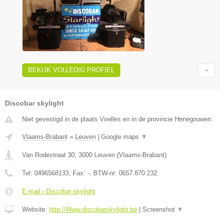
BEKIJK VOLLEDIG PROFIEL
Discobar skylight
Niet gevestigd in de plaats Virelles en in de provincie Henegouwen.
Vlaams-Brabant
»
Leuven
|
Google maps
▼
Van Rodestraat 30
,
3000
Leuven
(
Vlaams-Brabant
)
Tel:
0496568133
, Fax:
-
, BTW-nr:
0657.870.232
E-mail › Discobar skylight
Website:
http://Www.discobarskylight.be
|
Screenshot
▼