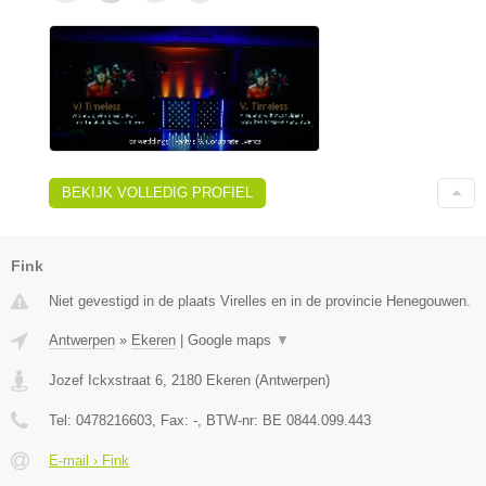
BEKIJK VOLLEDIG PROFIEL
Fink
Niet gevestigd in de plaats Virelles en in de provincie Henegouwen.
Antwerpen
»
Ekeren
|
Google maps
▼
Jozef Ickxstraat 6
,
2180
Ekeren
(
Antwerpen
)
Tel:
0478216603
, Fax:
-
, BTW-nr:
BE 0844.099.443
E-mail › Fink