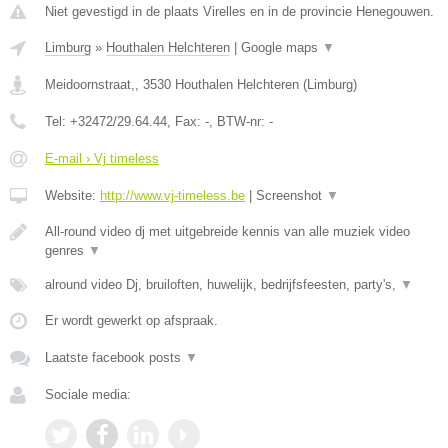
Niet gevestigd in de plaats Virelles en in de provincie Henegouwen.
Limburg
»
Houthalen Helchteren
|
Google maps
▼
Meidoornstraat,
,
3530
Houthalen Helchteren
(
Limburg
)
Tel:
+32472/29.64.44
, Fax:
-
, BTW-nr:
-
E-mail › Vj timeless
Website:
http://www.vj-timeless.be
|
Screenshot
▼
All-round video dj met uitgebreide kennis van alle muziek video
genres
▼
alround video Dj, bruiloften, huwelijk, bedrijfsfeesten, party's,
▼
Er wordt gewerkt op afspraak.
Laatste facebook posts
▼
Sociale media: