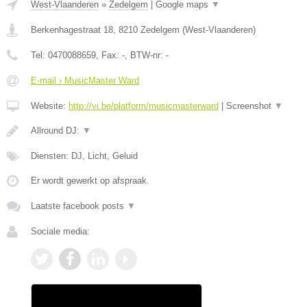
West-Vlaanderen
»
Zedelgem
|
Google maps
▼
Berkenhagestraat 18
,
8210
Zedelgem
(
West-Vlaanderen
)
Tel:
0470088659
, Fax:
-
, BTW-nr:
-
E-mail › MusicMaster Ward
Website:
http://vi.be/platform/musicmasterward
|
Screenshot
▼
Allround DJ:
▼
Diensten: DJ, Licht, Geluid
Er wordt gewerkt op afspraak.
Laatste facebook posts
▼
Sociale media: