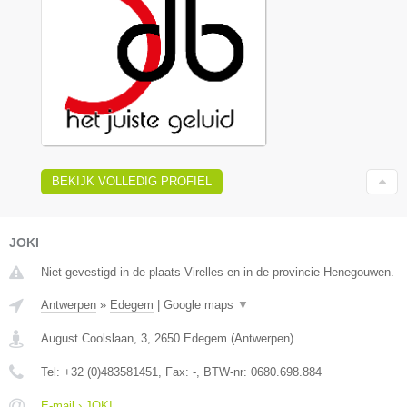
BEKIJK VOLLEDIG PROFIEL
JOKI
Niet gevestigd in de plaats Virelles en in de provincie Henegouwen.
Antwerpen
»
Edegem
|
Google maps
▼
August Coolslaan, 3
,
2650
Edegem
(
Antwerpen
)
Tel:
+32 (0)483581451
, Fax:
-
, BTW-nr:
0680.698.884
E-mail › JOKI