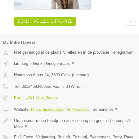
BEKIJK VOLLEDIG PROFIEL
DJ Mike Raverz
Niet gevestigd in de plaats Virelles en in de provincie Henegouwen.
Limburg
»
Genk
|
Google maps
▼
Hondsbos 6 bus 24
,
3600
Genk
(
Limburg
)
Tel:
0032489343855
, Fax:
-
, BTW-nr:
-
E-mail › DJ Mike Raverz
Website:
http://mixcloud.com/mike-raverz
|
Screenshot
▼
Organiseert u een feestje en zoekt een dj die geschikt ervoor is?
Mike
▼
Fuif, Feest, Verjaardag, Bruiloft, Festival, Evenement, Party, Rave,