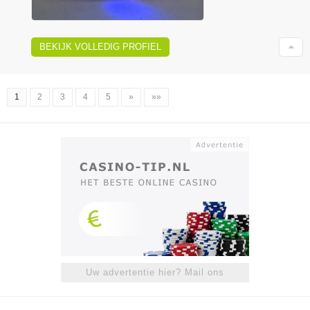
BEKIJK VOLLEDIG PROFIEL
1
2
3
4
5
»
»»
Uw advertentie hier? Mail ons