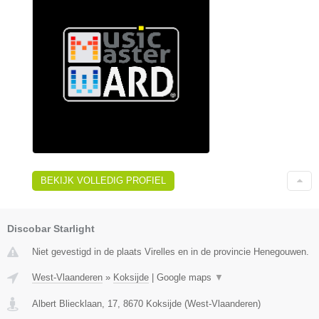
BEKIJK VOLLEDIG PROFIEL
Discobar Starlight
Niet gevestigd in de plaats Virelles en in de provincie Henegouwen.
West-Vlaanderen
»
Koksijde
|
Google maps
▼
Albert Bliecklaan, 17
,
8670
Koksijde
(
West-Vlaanderen
)