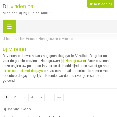
Ik ben een
dj
Dj
-vinden.be
Vind een dj bij u in de buurt!
U bent nu hier:
Home
»
Henegouwen
»
Virelles
Dj Virelles
Dj-vinden.be bevat helaas nog geen
deejays in Virelles
. Dit geldt ook
voor de gehele provincie Henegouwen (
dj Henegouwen
). Voer bovenaan
deze pagina uw postcode in voor de dichtstbijzijnde deejays of ga naar
direct contact met deejays
om via één e-mail in contact te komen met
meerdere deejays tegelijk. Hieronder worden nu overige resultaten
getoond.
1
2
3
4
5
»
»»
Dj Manuel Cops