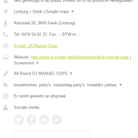
Niet gevestigd in de plaats Virelles en in de provincie Henegouwen.
Limburg
»
Genk
|
Google maps
▼
Keistraat 20
,
3600
Genk
(
Limburg
)
Tel:
0478 54 02 37
, Fax:
-
, BTW-nr:
-
E-mail › Dj Manuel Cops
Website:
http://www.dj-vinden.be/dj/limburg/genk/dj-manuel-cops
|
Screenshot
▼
All Round DJ MANUEL COPS
▼
trouwfeesten, party's, verjaardag party's, huwelijks jubilea,
▼
Er wordt gewerkt op afspraak.
Sociale media: