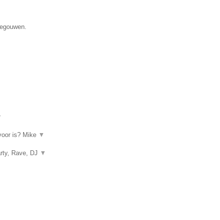
enegouwen.
▼
rvoor is? Mike
▼
arty, Rave, DJ
▼