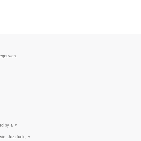
enegouwen.
ped by a
▼
usic, Jazzfunk,
▼