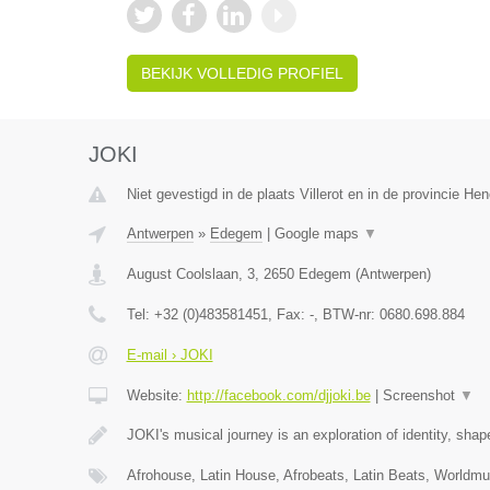
BEKIJK VOLLEDIG PROFIEL
JOKI
Niet gevestigd in de plaats Villerot en in de provincie H
Antwerpen
»
Edegem
|
Google maps
▼
August Coolslaan, 3
,
2650
Edegem
(
Antwerpen
)
Tel:
+32 (0)483581451
, Fax:
-
, BTW-nr:
0680.698.884
E-mail › JOKI
Website:
http://facebook.com/djjoki.be
|
Screenshot
▼
JOKI's musical journey is an exploration of identity, sha
Afrohouse, Latin House, Afrobeats, Latin Beats, Worldm