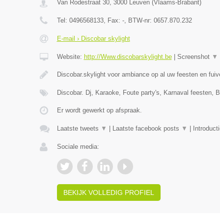
Van Rodestraat 30
,
3000
Leuven
(
Vlaams-Brabant
)
Tel:
0496568133
, Fax:
-
, BTW-nr:
0657.870.232
E-mail › Discobar skylight
Website:
http://Www.discobarskylight.be
|
Screenshot
▼
Discobar.skylight voor ambiance op al uw feesten en fui
Discobar. Dj, Karaoke, Foute party's, Karnaval feesten, B
Er wordt gewerkt op afspraak.
Laatste tweets
▼
|
Laatste facebook posts
▼
|
Introduct
Sociale media:
BEKIJK VOLLEDIG PROFIEL