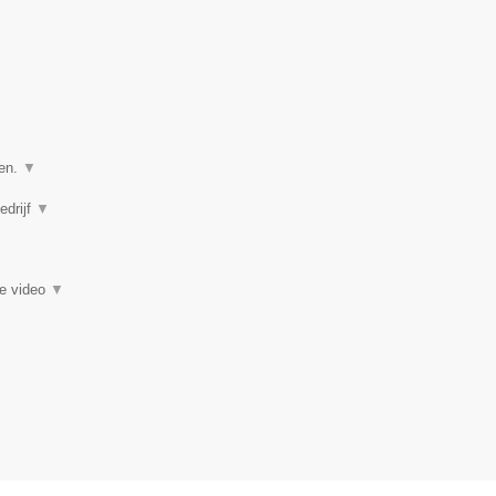
ven.
▼
edrijf
▼
ie video
▼