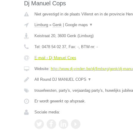
Dj Manuel Cops
Niet gevestigd in de plaats Villerot en in de provincie H
Limburg
»
Genk
|
Google maps
▼
Keistraat 20
,
3600
Genk
(
Limburg
)
Tel:
0478 54 02 37
, Fax:
-
, BTW-nr:
-
E-mail › Dj Manuel Cops
Website:
http://www.dj-vinden.be/dj/limburg/genk/dj-manu
All Round DJ MANUEL COPS
▼
trouwfeesten, party's, verjaardag party's, huwelijks jubile
Er wordt gewerkt op afspraak.
Sociale media: