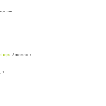
enegouwen.
el-cops
|
Screenshot
▼
a,
▼