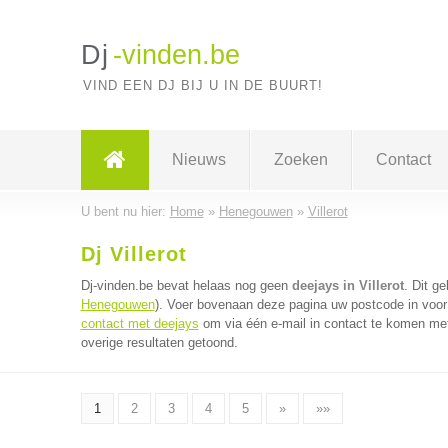
Dj
-vinden.be
VIND EEN DJ BIJ U IN DE BUURT!
Nieuws
Zoeken
Contact
U bent nu hier:
Home
»
Henegouwen
»
Villerot
Dj Villerot
Dj-vinden.be bevat helaas nog geen
deejays in Villerot
. Dit g
Henegouwen
). Voer bovenaan deze pagina uw postcode in voor 
contact met deejays
om via één e-mail in contact te komen met
overige resultaten getoond.
1
2
3
4
5
»
»»