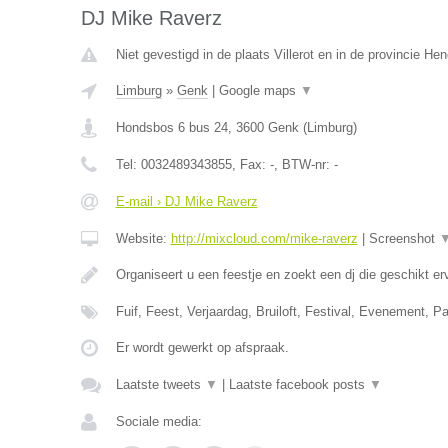
DJ Mike Raverz
Niet gevestigd in de plaats Villerot en in de provincie H
Limburg
»
Genk
|
Google maps
▼
Hondsbos 6 bus 24
,
3600
Genk
(
Limburg
)
Tel:
0032489343855
, Fax:
-
, BTW-nr:
-
E-mail › DJ Mike Raverz
Website:
http://mixcloud.com/mike-raverz
|
Screenshot
Organiseert u een feestje en zoekt een dj die geschikt e
Fuif, Feest, Verjaardag, Bruiloft, Festival, Evenement, P
Er wordt gewerkt op afspraak.
Laatste tweets
▼
|
Laatste facebook posts
▼
Sociale media: