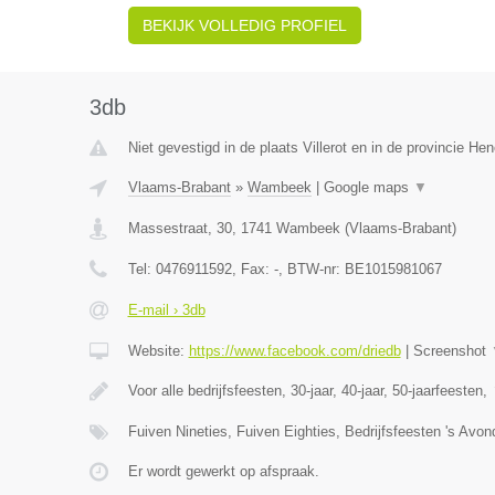
BEKIJK VOLLEDIG PROFIEL
3db
Niet gevestigd in de plaats Villerot en in de provincie H
Vlaams-Brabant
»
Wambeek
|
Google maps
▼
Massestraat, 30
,
1741
Wambeek
(
Vlaams-Brabant
)
Tel:
0476911592
, Fax:
-
, BTW-nr:
BE1015981067
E-mail › 3db
Website:
https://www.facebook.com/driedb
|
Screenshot
Voor alle bedrijfsfeesten, 30-jaar, 40-jaar, 50-jaarfeesten,
Fuiven Nineties, Fuiven Eighties, Bedrijfsfeesten 's Avo
Er wordt gewerkt op afspraak.