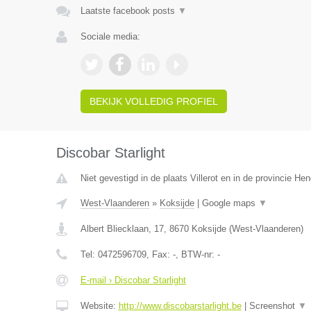
Laatste facebook posts
▼
Sociale media:
BEKIJK VOLLEDIG PROFIEL
Discobar Starlight
Niet gevestigd in de plaats Villerot en in de provincie H
West-Vlaanderen
»
Koksijde
|
Google maps
▼
Albert Bliecklaan, 17
,
8670
Koksijde
(
West-Vlaanderen
)
Tel:
0472596709
, Fax:
-
, BTW-nr:
-
E-mail › Discobar Starlight
Website:
http://www.discobarstarlight.be
|
Screenshot
▼