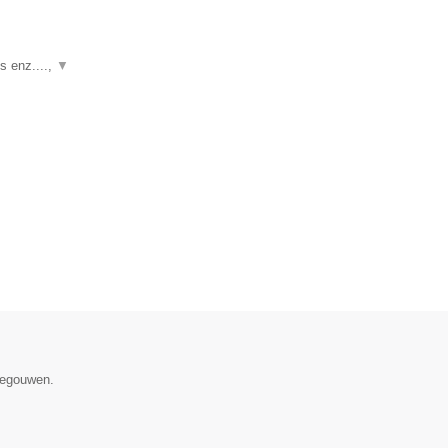
s enz....,
▼
enegouwen.