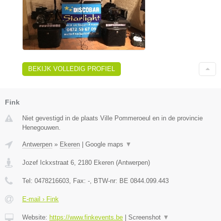
BEKIJK VOLLEDIG PROFIEL
Fink
Niet gevestigd in de plaats Ville Pommeroeul en in de provincie
Henegouwen.
Antwerpen
»
Ekeren
|
Google maps
▼
Jozef Ickxstraat 6
,
2180
Ekeren
(
Antwerpen
)
Tel:
0478216603
, Fax:
-
, BTW-nr:
BE 0844.099.443
E-mail › Fink
Website:
https://www.finkevents.be
|
Screenshot
▼