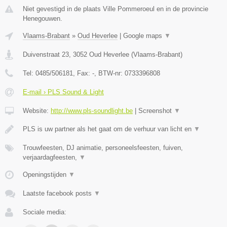
Niet gevestigd in de plaats Ville Pommeroeul en in de provincie
Henegouwen.
Vlaams-Brabant
»
Oud Heverlee
|
Google maps
▼
Duivenstraat 23
,
3052
Oud Heverlee
(
Vlaams-Brabant
)
Tel:
0485/506181
, Fax:
-
, BTW-nr:
0733396808
E-mail › PLS Sound & Light
Website:
http://www.pls-soundlight.be
|
Screenshot
▼
PLS is uw partner als het gaat om de verhuur van licht en
▼
Trouwfeesten, DJ animatie, personeelsfeesten, fuiven,
verjaardagfeesten,
▼
Openingstijden
▼
Laatste facebook posts
▼
Sociale media: