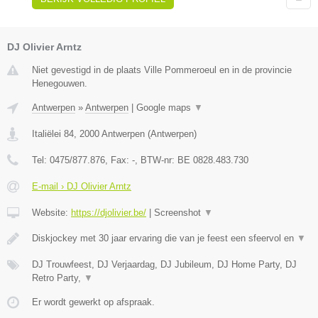
DJ Olivier Arntz
Niet gevestigd in de plaats Ville Pommeroeul en in de provincie
Henegouwen.
Antwerpen
»
Antwerpen
|
Google maps
▼
Italiëlei 84
,
2000
Antwerpen
(
Antwerpen
)
Tel:
0475/877.876
, Fax:
-
, BTW-nr:
BE 0828.483.730
E-mail › DJ Olivier Arntz
Website:
https://djolivier.be/
|
Screenshot
▼
Diskjockey met 30 jaar ervaring die van je feest een sfeervol en
▼
DJ Trouwfeest, DJ Verjaardag, DJ Jubileum, DJ Home Party, DJ
Retro Party,
▼
Er wordt gewerkt op afspraak.