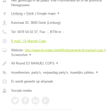
Niet gevestigd in de plaats Ville Pommeroeul en in de provincie
Henegouwen.
Limburg
»
Genk
|
Google maps
▼
Keistraat 20
,
3600
Genk
(
Limburg
)
Tel:
0478 54 02 37
, Fax:
-
, BTW-nr:
-
E-mail › Dj Manuel Cops
Website:
http://www.dj-vinden.be/dj/limburg/genk/dj-manuel-cops
|
Screenshot
▼
All Round DJ MANUEL COPS
▼
trouwfeesten, party's, verjaardag party's, huwelijks jubilea,
▼
Er wordt gewerkt op afspraak.
Sociale media: