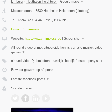
Limburg
»
Houthalen Helchteren
|
Google maps
▼
Meidoornstraat,
,
3530
Houthalen Helchteren
(
Limburg
)
Tel:
+32472/29.64.44
, Fax:
-
, BTW-nr:
-
E-mail › Vj timeless
Website:
http://www.vj-timeless.be
|
Screenshot
▼
All-round video dj met uitgebreide kennis van alle muziek video
genres
▼
alround video Dj, bruiloften, huwelijk, bedrijfsfeesten, party's,
▼
Er wordt gewerkt op afspraak.
Laatste facebook posts
▼
Sociale media: