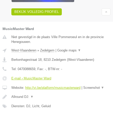
BEKIJK VOLLEDIG PROFIEL
MusicMaster Ward
Niet gevestigd in de plaats Ville Pommeroeul en in de provincie
Henegouwen.
West-Vlaanderen
»
Zedelgem
|
Google maps
▼
Berkenhagestraat 18
,
8210
Zedelgem
(
West-Vlaanderen
)
Tel:
0470088659
, Fax:
-
, BTW-nr:
-
E-mail › MusicMaster Ward
Website:
http://vi.be/platform/musicmasterward
|
Screenshot
▼
Allround DJ:
▼
Diensten: DJ, Licht, Geluid