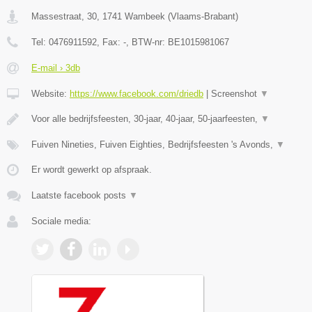
Massestraat, 30
,
1741
Wambeek
(
Vlaams-Brabant
)
Tel:
0476911592
, Fax:
-
, BTW-nr:
BE1015981067
E-mail › 3db
Website:
https://www.facebook.com/driedb
|
Screenshot
▼
Voor alle bedrijfsfeesten, 30-jaar, 40-jaar, 50-jaarfeesten,
▼
Fuiven Nineties, Fuiven Eighties, Bedrijfsfeesten 's Avonds,
▼
Er wordt gewerkt op afspraak.
Laatste facebook posts
▼
Sociale media: