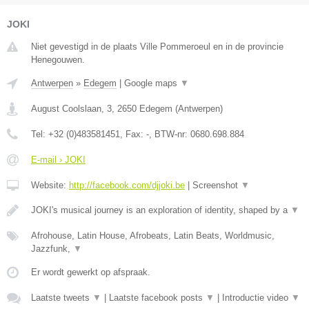
JOKI
Niet gevestigd in de plaats Ville Pommeroeul en in de provincie
Henegouwen.
Antwerpen
»
Edegem
|
Google maps
▼
August Coolslaan, 3
,
2650
Edegem
(
Antwerpen
)
Tel:
+32 (0)483581451
, Fax:
-
, BTW-nr:
0680.698.884
E-mail › JOKI
Website:
http://facebook.com/djjoki.be
|
Screenshot
▼
JOKI's musical journey is an exploration of identity, shaped by a
▼
Afrohouse, Latin House, Afrobeats, Latin Beats, Worldmusic,
Jazzfunk,
▼
Er wordt gewerkt op afspraak.
Laatste tweets
▼
|
Laatste facebook posts
▼
|
Introductie video
▼