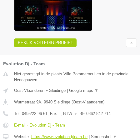
BEKIJK VOLLEDIG PROFIEL
Evolution Dj - Team
Niet gevestigd in de plaats Ville Pommeroeul en in de provincie
Henegouwen.
Oost-Vlaanderen
»
Sleidinge
|
Google maps
▼
Wurmstraat 9A
,
9940
Sleidinge
(
Oost-Vlaanderen
)
Tel:
0495/22.96.61
, Fax:
-
, BTW-nr:
BE 0862 842 714
E-mail › Evolution Dj - Team
Website:
https://www.evolutiondjteam.be
|
Screenshot
▼