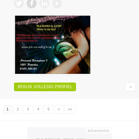
BEKIJK VOLLEDIG PROFIEL
1
2
3
4
5
»
»»