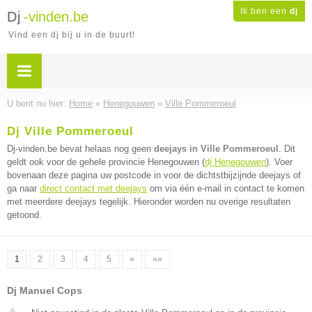
Ik ben een
dj
Dj
-vinden.be
Vind een dj bij u in de buurt!
U bent nu hier:
Home
»
Henegouwen
»
Ville Pommeroeul
Dj Ville Pommeroeul
Dj-vinden.be bevat helaas nog geen
deejays in Ville Pommeroeul
. Dit
geldt ook voor de gehele provincie Henegouwen (
dj Henegouwen
). Voer
bovenaan deze pagina uw postcode in voor de dichtstbijzijnde deejays of
ga naar
direct contact met deejays
om via één e-mail in contact te komen
met meerdere deejays tegelijk. Hieronder worden nu overige resultaten
getoond.
1
2
3
4
5
»
»»
Dj Manuel Cops