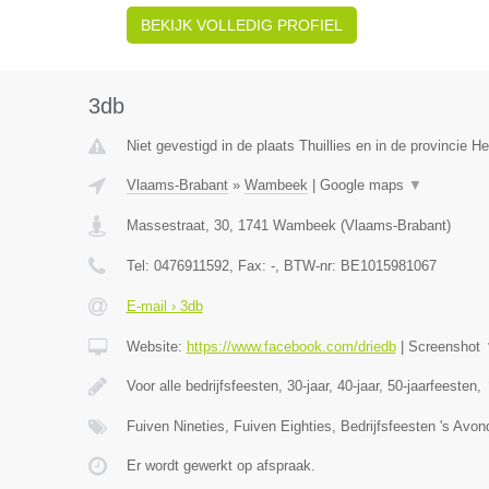
BEKIJK VOLLEDIG PROFIEL
3db
Niet gevestigd in de plaats Thuillies en in de provincie 
Vlaams-Brabant
»
Wambeek
|
Google maps
▼
Massestraat, 30
,
1741
Wambeek
(
Vlaams-Brabant
)
Tel:
0476911592
, Fax:
-
, BTW-nr:
BE1015981067
E-mail › 3db
Website:
https://www.facebook.com/driedb
|
Screenshot
Voor alle bedrijfsfeesten, 30-jaar, 40-jaar, 50-jaarfeesten,
Fuiven Nineties, Fuiven Eighties, Bedrijfsfeesten 's Avo
Er wordt gewerkt op afspraak.