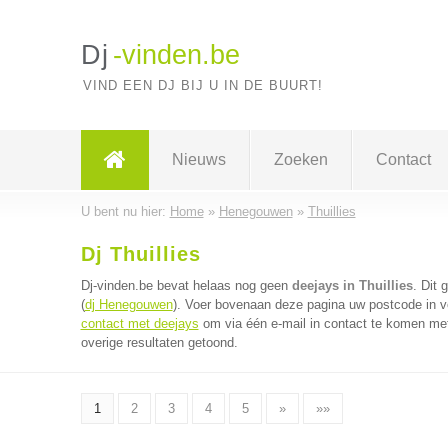
Dj
-vinden.be
VIND EEN DJ BIJ U IN DE BUURT!
Nieuws
Zoeken
Contact
U bent nu hier:
Home
»
Henegouwen
»
Thuillies
Dj Thuillies
Dj-vinden.be bevat helaas nog geen
deejays in Thuillies
. Dit
(
dj Henegouwen
). Voer bovenaan deze pagina uw postcode in vo
contact met deejays
om via één e-mail in contact te komen met
overige resultaten getoond.
1
2
3
4
5
»
»»