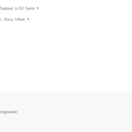
Zeeland, is DJ Sensi
▼
on, Soca, Urban
▼
Henegouwen.