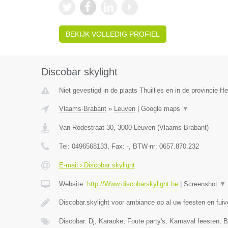
BEKIJK VOLLEDIG PROFIEL
Discobar skylight
Niet gevestigd in de plaats Thuillies en in de provincie 
Vlaams-Brabant
»
Leuven
|
Google maps
▼
Van Rodestraat 30
,
3000
Leuven
(
Vlaams-Brabant
)
Tel:
0496568133
, Fax:
-
, BTW-nr:
0657.870.232
E-mail › Discobar skylight
Website:
http://Www.discobarskylight.be
|
Screenshot
▼
Discobar.skylight voor ambiance op al uw feesten en fui
Discobar. Dj, Karaoke, Foute party's, Karnaval feesten, B