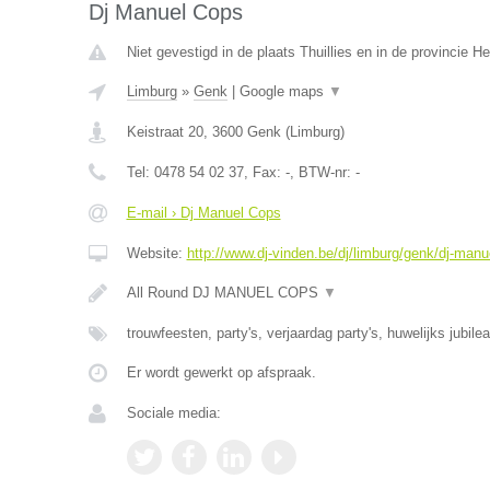
Dj Manuel Cops
Niet gevestigd in de plaats Thuillies en in de provincie 
Limburg
»
Genk
|
Google maps
▼
Keistraat 20
,
3600
Genk
(
Limburg
)
Tel:
0478 54 02 37
, Fax:
-
, BTW-nr:
-
E-mail › Dj Manuel Cops
Website:
http://www.dj-vinden.be/dj/limburg/genk/dj-manu
All Round DJ MANUEL COPS
▼
trouwfeesten, party's, verjaardag party's, huwelijks jubile
Er wordt gewerkt op afspraak.
Sociale media: