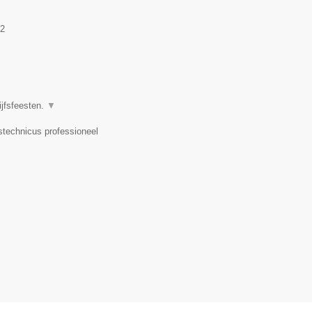
2
ijfsfeesten.
▼
dstechnicus professioneel