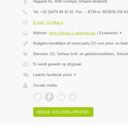
Hagaard 65
,
3090
Overijse
(
Vlaams-Brabant
)
Tel:
+32 (0)476 89 45 42
, Fax:
-
, BTW-nr:
BE0536.156.61
E-mail › DJ Marc1
Website:
https://djmarc1.webnode.be/
|
Screenshot
▼
Budgetsvriendelijke all round party DJ voor privé- en bedr
Diensten: DJ, Verhuur licht- en geluidsinstallaties, Gelui
Er wordt gewerkt op afspraak.
Laatste facebook posts
▼
Sociale media:
BEKIJK VOLLEDIG PROFIEL