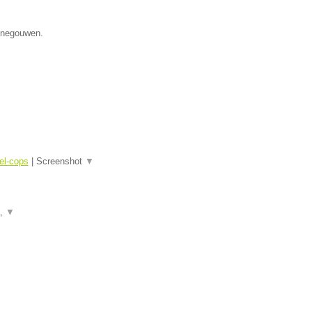
Henegouwen.
el-cops
|
Screenshot
▼
a,
▼