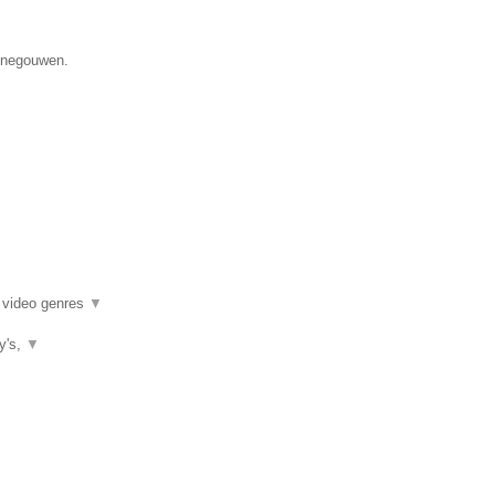
Henegouwen.
k video genres
▼
ty's,
▼