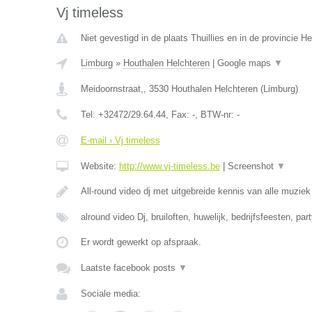
Vj timeless
Niet gevestigd in de plaats Thuillies en in de provincie 
Limburg
»
Houthalen Helchteren
|
Google maps
▼
Meidoornstraat,
,
3530
Houthalen Helchteren
(
Limburg
)
Tel:
+32472/29.64.44
, Fax:
-
, BTW-nr:
-
E-mail › Vj timeless
Website:
http://www.vj-timeless.be
|
Screenshot
▼
All-round video dj met uitgebreide kennis van alle muzie
alround video Dj, bruiloften, huwelijk, bedrijfsfeesten, par
Er wordt gewerkt op afspraak.
Laatste facebook posts
▼
Sociale media: