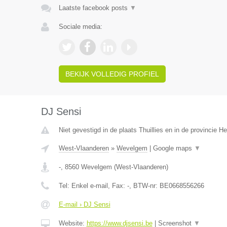
Laatste facebook posts
▼
Sociale media:
BEKIJK VOLLEDIG PROFIEL
DJ Sensi
Niet gevestigd in de plaats Thuillies en in de provincie 
West-Vlaanderen
»
Wevelgem
|
Google maps
▼
-
,
8560
Wevelgem
(
West-Vlaanderen
)
Tel:
Enkel e-mail
, Fax:
-
, BTW-nr:
BE0668556266
E-mail › DJ Sensi
Website:
https://www.djsensi.be
|
Screenshot
▼