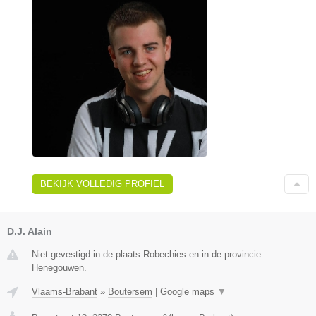
BEKIJK VOLLEDIG PROFIEL
D.J. Alain
Niet gevestigd in de plaats Robechies en in de provincie
Henegouwen.
Vlaams-Brabant
»
Boutersem
|
Google maps
▼