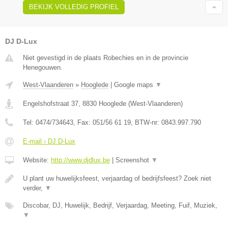
BEKIJK VOLLEDIG PROFIEL
DJ D-Lux
Niet gevestigd in de plaats Robechies en in de provincie
Henegouwen.
West-Vlaanderen
»
Hooglede
|
Google maps
▼
Engelshofstraat 37
,
8830
Hooglede
(
West-Vlaanderen
)
Tel:
0474/734643
, Fax:
051/56 61 19
, BTW-nr:
0843.997.790
E-mail › DJ D-Lux
Website:
http://www.djdlux.be
|
Screenshot
▼
U plant uw huwelijksfeest, verjaardag of bedrijfsfeest? Zoek niet
verder,
▼
Discobar, DJ, Huwelijk, Bedrijf, Verjaardag, Meeting, Fuif, Muziek,
▼