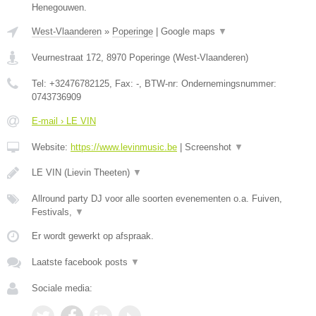
Henegouwen.
West-Vlaanderen
»
Poperinge
|
Google maps
▼
Veurnestraat 172
,
8970
Poperinge
(
West-Vlaanderen
)
Tel:
+32476782125
, Fax:
-
, BTW-nr:
Ondernemingsnummer:
0743736909
E-mail › LE VIN
Website:
https://www.levinmusic.be
|
Screenshot
▼
LE VIN (Lievin Theeten)
▼
Allround party DJ voor alle soorten evenementen o.a. Fuiven,
Festivals,
▼
Er wordt gewerkt op afspraak.
Laatste facebook posts
▼
Sociale media: