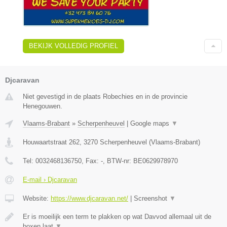
BEKIJK VOLLEDIG PROFIEL
Djcaravan
Niet gevestigd in de plaats Robechies en in de provincie
Henegouwen.
Vlaams-Brabant
»
Scherpenheuvel
|
Google maps
▼
Houwaartstraat 262
,
3270
Scherpenheuvel
(
Vlaams-Brabant
)
Tel:
0032468136750
, Fax:
-
, BTW-nr:
BE0629978970
E-mail › Djcaravan
Website:
https://www.djcaravan.net/
|
Screenshot
▼
Er is moeilijk een term te plakken op wat Davvod allemaal uit de
boxen laat
▼