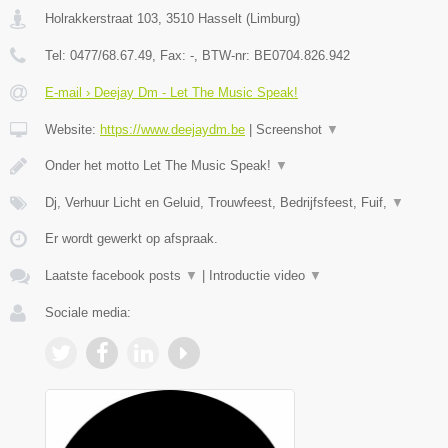
Holrakkerstraat 103
,
3510
Hasselt
(
Limburg
)
Tel:
0477/68.67.49
, Fax:
-
, BTW-nr:
BE0704.826.942
E-mail › Deejay Dm - Let The Music Speak!
Website:
https://www.deejaydm.be
|
Screenshot
▼
Onder het motto Let The Music Speak!
▼
Dj, Verhuur Licht en Geluid, Trouwfeest, Bedrijfsfeest, Fuif,
▼
Er wordt gewerkt op afspraak.
Laatste facebook posts
▼
|
Introductie video
▼
Sociale media: