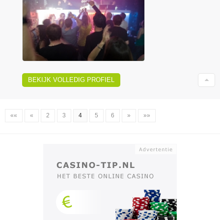
BEKIJK VOLLEDIG PROFIEL
««
«
2
3
4
5
6
»
»»