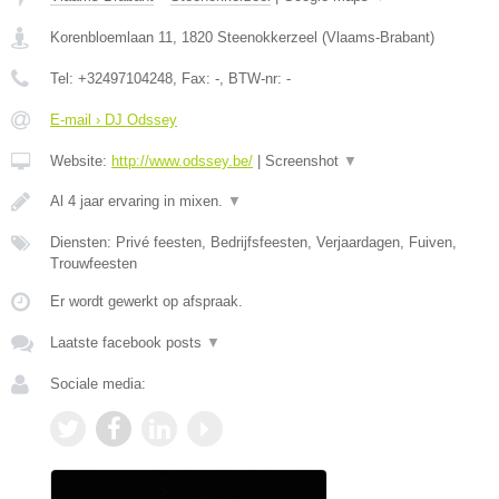
Korenbloemlaan 11
,
1820
Steenokkerzeel
(
Vlaams-Brabant
)
Tel:
+32497104248
, Fax:
-
, BTW-nr:
-
E-mail › DJ Odssey
Website:
http://www.odssey.be/
|
Screenshot
▼
Al 4 jaar ervaring in mixen.
▼
Diensten: Privé feesten, Bedrijfsfeesten, Verjaardagen, Fuiven,
Trouwfeesten
Er wordt gewerkt op afspraak.
Laatste facebook posts
▼
Sociale media: