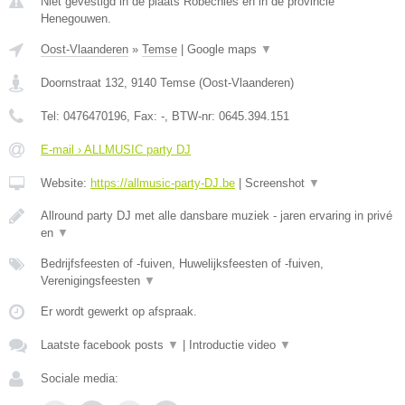
Niet gevestigd in de plaats Robechies en in de provincie
Henegouwen.
Oost-Vlaanderen
»
Temse
|
Google maps
▼
Doornstraat 132
,
9140
Temse
(
Oost-Vlaanderen
)
Tel:
0476470196
, Fax:
-
, BTW-nr:
0645.394.151
E-mail › ALLMUSIC party DJ
Website:
https://allmusic-party-DJ.be
|
Screenshot
▼
Allround party DJ met alle dansbare muziek - jaren ervaring in privé
en
▼
Bedrijfsfeesten of -fuiven, Huwelijksfeesten of -fuiven,
Verenigingsfeesten
▼
Er wordt gewerkt op afspraak.
Laatste facebook posts
▼
|
Introductie video
▼
Sociale media: