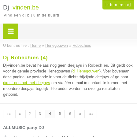
Ik ben een
dj
Dj
-vinden.be
Vind een dj bij u in de buurt!
U bent nu hier:
Home
»
Henegouwen
»
Robechies
Dj Robechies (4)
Dj-vinden.be bevat helaas nog geen
deejays in Robechies
. Dit geldt ook
voor de gehele provincie Henegouwen (
dj Henegouwen
). Voer bovenaan
deze pagina uw postcode in voor de dichtstbijzijnde deejays of ga naar
direct contact met deejays
om via één e-mail in contact te komen met
meerdere deejays tegelijk. Hieronder worden nu overige resultaten
getoond.
««
«
2
3
4
5
6
»
»»
ALLMUSIC party DJ