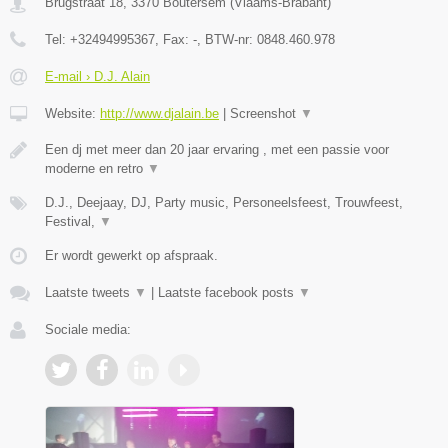
Brugstraat 18
,
3370
Boutersem
(
Vlaams-Brabant
)
Tel:
+32494995367
, Fax:
-
, BTW-nr:
0848.460.978
E-mail › D.J. Alain
Website:
http://www.djalain.be
|
Screenshot
▼
Een dj met meer dan 20 jaar ervaring , met een passie voor
moderne en retro
▼
D.J., Deejaay, DJ, Party music, Personeelsfeest, Trouwfeest,
Festival,
▼
Er wordt gewerkt op afspraak.
Laatste tweets
▼
|
Laatste facebook posts
▼
Sociale media: