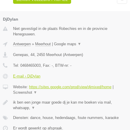
DjDylan
Niet gevestigd in de plaats Robechies en in de provincie
Henegouwen.
Antwerpen
»
Meerhout
|
Google maps
▼
Genepas, 44
,
2450
Meerhout
(
Antwerpen
)
Tel:
0468465003
, Fax:
-
, BTW-nr:
-
E-mail › DjDylan
Website:
https://sites.google.com/prod/view/djmixed/home
|
Screenshot
▼
ik ben een jonge maar goede dj je kan me boeken via mail,
whatsapp,
▼
Diensten: dance, house, hedendaags, foute nummers, karaoke
Er wordt gewerkt op afspraak.