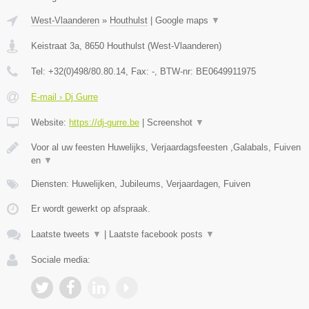
West-Vlaanderen
»
Houthulst
|
Google maps
▼
Keistraat 3a
,
8650
Houthulst
(
West-Vlaanderen
)
Tel:
+32(0)498/80.80.14
, Fax:
-
, BTW-nr:
BE0649911975
E-mail › Dj Gurre
Website:
https://dj-gurre.be
|
Screenshot
▼
Voor al uw feesten Huwelijks, Verjaardagsfeesten ,Galabals, Fuiven
en
▼
Diensten: Huwelijken, Jubileums, Verjaardagen, Fuiven
Er wordt gewerkt op afspraak.
Laatste tweets
▼
|
Laatste facebook posts
▼
Sociale media: