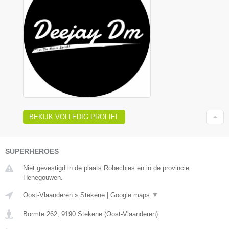
BEKIJK VOLLEDIG PROFIEL
SUPERHEROES
Niet gevestigd in de plaats Robechies en in de provincie
Henegouwen.
Oost-Vlaanderen
»
Stekene
|
Google maps
▼
Bormte 262
,
9190
Stekene
(
Oost-Vlaanderen
)