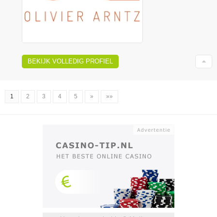
BEKIJK VOLLEDIG PROFIEL
1
2
3
4
5
»
»»