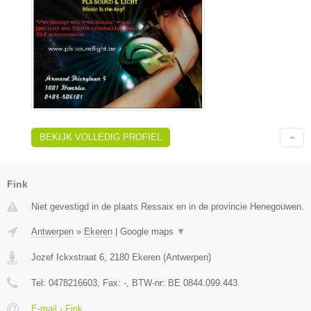
BEKIJK VOLLEDIG PROFIEL
Fink
Niet gevestigd in de plaats Ressaix en in de provincie Henegouwen.
Antwerpen
»
Ekeren
|
Google maps
▼
Jozef Ickxstraat 6
,
2180
Ekeren
(
Antwerpen
)
Tel:
0478216603
, Fax:
-
, BTW-nr:
BE 0844.099.443
E-mail › Fink