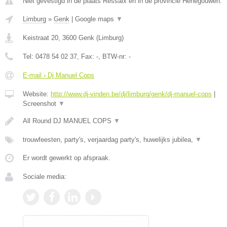
Niet gevestigd in de plaats Ressaix en in de provincie Henegouwen.
Limburg
»
Genk
|
Google maps
▼
Keistraat 20
,
3600
Genk
(
Limburg
)
Tel:
0478 54 02 37
, Fax:
-
, BTW-nr:
-
E-mail › Dj Manuel Cops
Website:
http://www.dj-vinden.be/dj/limburg/genk/dj-manuel-cops
|
Screenshot
▼
All Round DJ MANUEL COPS
▼
trouwfeesten, party's, verjaardag party's, huwelijks jubilea,
▼
Er wordt gewerkt op afspraak.
Sociale media: