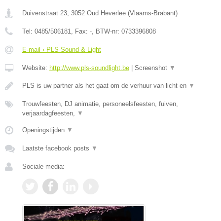
Duivenstraat 23
,
3052
Oud Heverlee
(
Vlaams-Brabant
)
Tel:
0485/506181
, Fax:
-
, BTW-nr:
0733396808
E-mail › PLS Sound & Light
Website:
http://www.pls-soundlight.be
|
Screenshot
▼
PLS is uw partner als het gaat om de verhuur van licht en
▼
Trouwfeesten, DJ animatie, personeelsfeesten, fuiven,
verjaardagfeesten,
▼
Openingstijden
▼
Laatste facebook posts
▼
Sociale media: