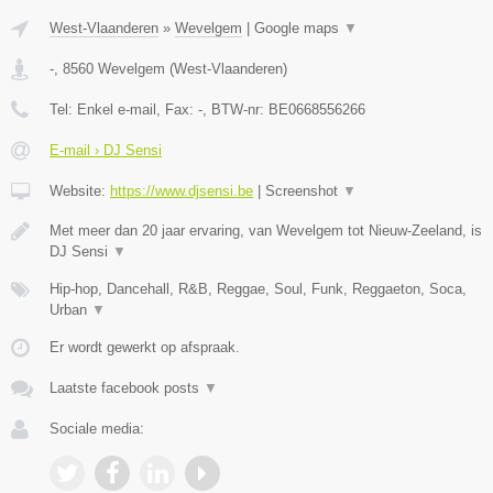
West-Vlaanderen
»
Wevelgem
|
Google maps
▼
-
,
8560
Wevelgem
(
West-Vlaanderen
)
Tel:
Enkel e-mail
, Fax:
-
, BTW-nr:
BE0668556266
E-mail › DJ Sensi
Website:
https://www.djsensi.be
|
Screenshot
▼
Met meer dan 20 jaar ervaring, van Wevelgem tot Nieuw-Zeeland, is
DJ Sensi
▼
Hip-hop, Dancehall, R&B, Reggae, Soul, Funk, Reggaeton, Soca,
Urban
▼
Er wordt gewerkt op afspraak.
Laatste facebook posts
▼
Sociale media: