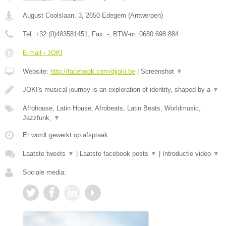
August Coolslaan, 3
,
2650
Edegem
(
Antwerpen
)
Tel:
+32 (0)483581451
, Fax:
-
, BTW-nr:
0680.698.884
E-mail › JOKI
Website:
http://facebook.com/djjoki.be
|
Screenshot
▼
JOKI's musical journey is an exploration of identity, shaped by a
▼
Afrohouse, Latin House, Afrobeats, Latin Beats, Worldmusic,
Jazzfunk,
▼
Er wordt gewerkt op afspraak.
Laatste tweets
▼
|
Laatste facebook posts
▼
|
Introductie video
▼
Sociale media: