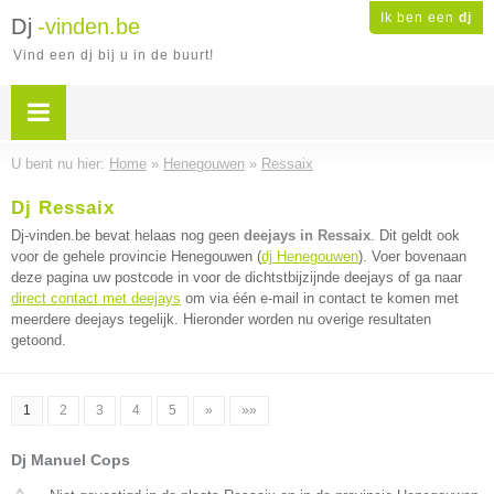
Ik ben een
dj
Dj
-vinden.be
Vind een dj bij u in de buurt!
U bent nu hier:
Home
»
Henegouwen
»
Ressaix
Dj Ressaix
Dj-vinden.be bevat helaas nog geen
deejays in Ressaix
. Dit geldt ook
voor de gehele provincie Henegouwen (
dj Henegouwen
). Voer bovenaan
deze pagina uw postcode in voor de dichtstbijzijnde deejays of ga naar
direct contact met deejays
om via één e-mail in contact te komen met
meerdere deejays tegelijk. Hieronder worden nu overige resultaten
getoond.
1
2
3
4
5
»
»»
Dj Manuel Cops