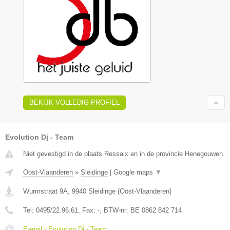
BEKIJK VOLLEDIG PROFIEL
Evolution Dj - Team
Niet gevestigd in de plaats Ressaix en in de provincie Henegouwen.
Oost-Vlaanderen
»
Sleidinge
|
Google maps
▼
Wurmstraat 9A
,
9940
Sleidinge
(
Oost-Vlaanderen
)
Tel:
0495/22.96.61
, Fax:
-
, BTW-nr:
BE 0862 842 714
E-mail › Evolution Dj - Team