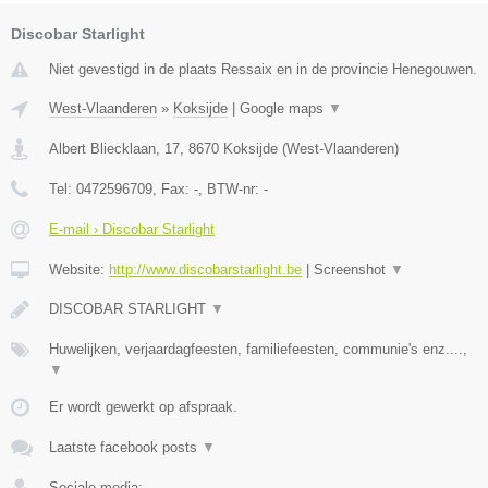
Discobar Starlight
Niet gevestigd in de plaats Ressaix en in de provincie Henegouwen.
West-Vlaanderen
»
Koksijde
|
Google maps
▼
Albert Bliecklaan, 17
,
8670
Koksijde
(
West-Vlaanderen
)
Tel:
0472596709
, Fax:
-
, BTW-nr:
-
E-mail › Discobar Starlight
Website:
http://www.discobarstarlight.be
|
Screenshot
▼
DISCOBAR STARLIGHT
▼
Huwelijken, verjaardagfeesten, familiefeesten, communie's enz....,
▼
Er wordt gewerkt op afspraak.
Laatste facebook posts
▼
Sociale media: