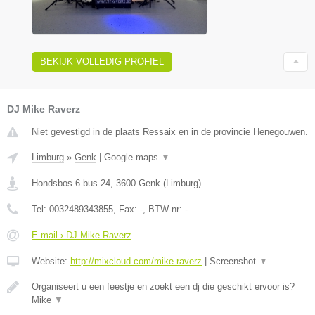
BEKIJK VOLLEDIG PROFIEL
DJ Mike Raverz
Niet gevestigd in de plaats Ressaix en in de provincie Henegouwen.
Limburg
»
Genk
|
Google maps
▼
Hondsbos 6 bus 24
,
3600
Genk
(
Limburg
)
Tel:
0032489343855
, Fax:
-
, BTW-nr:
-
E-mail › DJ Mike Raverz
Website:
http://mixcloud.com/mike-raverz
|
Screenshot
▼
Organiseert u een feestje en zoekt een dj die geschikt ervoor is?
Mike
▼