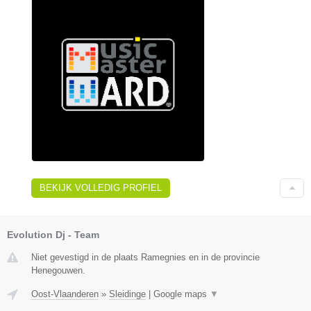
BEKIJK VOLLEDIG PROFIEL
Evolution Dj - Team
Niet gevestigd in de plaats Ramegnies en in de provincie
Henegouwen.
Oost-Vlaanderen
»
Sleidinge
|
Google maps
▼