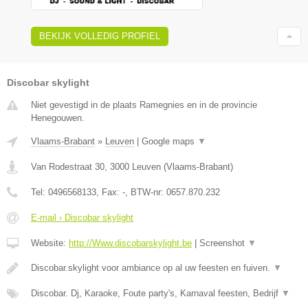
BEKIJK VOLLEDIG PROFIEL
Discobar skylight
Niet gevestigd in de plaats Ramegnies en in de provincie
Henegouwen.
Vlaams-Brabant
»
Leuven
|
Google maps
▼
Van Rodestraat 30
,
3000
Leuven
(
Vlaams-Brabant
)
Tel:
0496568133
, Fax:
-
, BTW-nr:
0657.870.232
E-mail › Discobar skylight
Website:
http://Www.discobarskylight.be
|
Screenshot
▼
Discobar.skylight voor ambiance op al uw feesten en fuiven.
▼
Discobar. Dj, Karaoke, Foute party's, Karnaval feesten, Bedrijf
▼