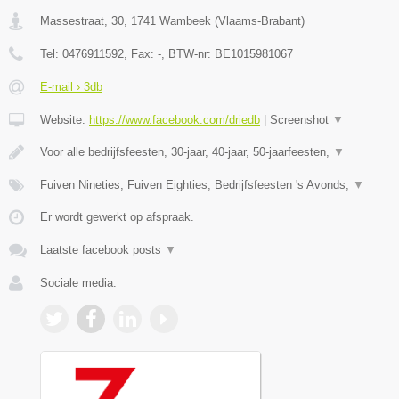
Massestraat, 30
,
1741
Wambeek
(
Vlaams-Brabant
)
Tel:
0476911592
, Fax:
-
, BTW-nr:
BE1015981067
E-mail › 3db
Website:
https://www.facebook.com/driedb
|
Screenshot
▼
Voor alle bedrijfsfeesten, 30-jaar, 40-jaar, 50-jaarfeesten,
▼
Fuiven Nineties, Fuiven Eighties, Bedrijfsfeesten 's Avonds,
▼
Er wordt gewerkt op afspraak.
Laatste facebook posts
▼
Sociale media: