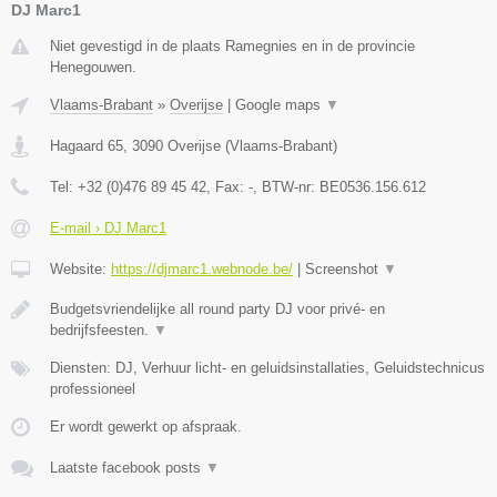
DJ Marc1
Niet gevestigd in de plaats Ramegnies en in de provincie
Henegouwen.
Vlaams-Brabant
»
Overijse
|
Google maps
▼
Hagaard 65
,
3090
Overijse
(
Vlaams-Brabant
)
Tel:
+32 (0)476 89 45 42
, Fax:
-
, BTW-nr:
BE0536.156.612
E-mail › DJ Marc1
Website:
https://djmarc1.webnode.be/
|
Screenshot
▼
Budgetsvriendelijke all round party DJ voor privé- en
bedrijfsfeesten.
▼
Diensten: DJ, Verhuur licht- en geluidsinstallaties, Geluidstechnicus
professioneel
Er wordt gewerkt op afspraak.
Laatste facebook posts
▼