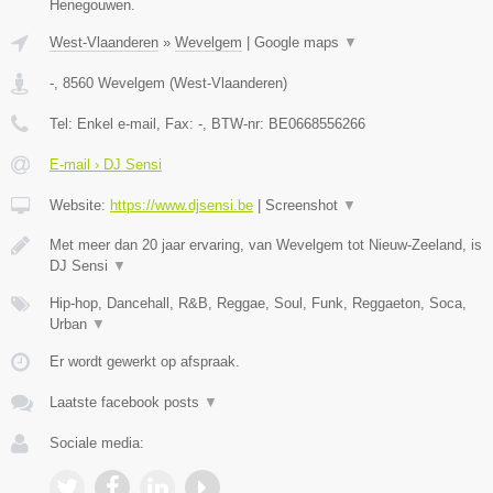
Henegouwen.
West-Vlaanderen
»
Wevelgem
|
Google maps
▼
-
,
8560
Wevelgem
(
West-Vlaanderen
)
Tel:
Enkel e-mail
, Fax:
-
, BTW-nr:
BE0668556266
E-mail › DJ Sensi
Website:
https://www.djsensi.be
|
Screenshot
▼
Met meer dan 20 jaar ervaring, van Wevelgem tot Nieuw-Zeeland, is
DJ Sensi
▼
Hip-hop, Dancehall, R&B, Reggae, Soul, Funk, Reggaeton, Soca,
Urban
▼
Er wordt gewerkt op afspraak.
Laatste facebook posts
▼
Sociale media: