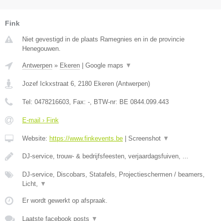
Fink
Niet gevestigd in de plaats Ramegnies en in de provincie
Henegouwen.
Antwerpen
»
Ekeren
|
Google maps
▼
Jozef Ickxstraat 6
,
2180
Ekeren
(
Antwerpen
)
Tel:
0478216603
, Fax:
-
, BTW-nr:
BE 0844.099.443
E-mail › Fink
Website:
https://www.finkevents.be
|
Screenshot
▼
DJ-service, trouw- & bedrijfsfeesten, verjaardagsfuiven, ...
DJ-service, Discobars, Statafels, Projectieschermen / beamers,
Licht,
▼
Er wordt gewerkt op afspraak.
Laatste facebook posts
▼