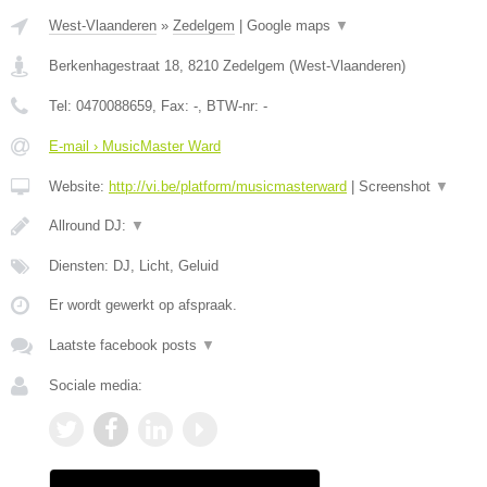
West-Vlaanderen
»
Zedelgem
|
Google maps
▼
Berkenhagestraat 18
,
8210
Zedelgem
(
West-Vlaanderen
)
Tel:
0470088659
, Fax:
-
, BTW-nr:
-
E-mail › MusicMaster Ward
Website:
http://vi.be/platform/musicmasterward
|
Screenshot
▼
Allround DJ:
▼
Diensten: DJ, Licht, Geluid
Er wordt gewerkt op afspraak.
Laatste facebook posts
▼
Sociale media: