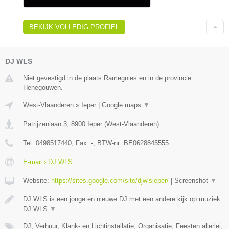
BEKIJK VOLLEDIG PROFIEL
DJ WLS
Niet gevestigd in de plaats Ramegnies en in de provincie
Henegouwen.
West-Vlaanderen
»
Ieper
|
Google maps
▼
Patrijzenlaan 3
,
8900
Ieper
(
West-Vlaanderen
)
Tel:
0498517440
, Fax:
-
, BTW-nr:
BE0628845555
E-mail › DJ WLS
Website:
https://sites.google.com/site/djwlsieper/
|
Screenshot
▼
DJ WLS is een jonge en nieuwe DJ met een andere kijk op muziek.
DJ WLS
▼
DJ, Verhuur, Klank- en Lichtinstallatie, Organisatie, Feesten allerlei,