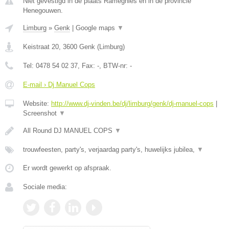
Niet gevestigd in de plaats Ramegnies en in de provincie
Henegouwen.
Limburg
»
Genk
|
Google maps
▼
Keistraat 20
,
3600
Genk
(
Limburg
)
Tel:
0478 54 02 37
, Fax:
-
, BTW-nr:
-
E-mail › Dj Manuel Cops
Website:
http://www.dj-vinden.be/dj/limburg/genk/dj-manuel-cops
|
Screenshot
▼
All Round DJ MANUEL COPS
▼
trouwfeesten, party's, verjaardag party's, huwelijks jubilea,
▼
Er wordt gewerkt op afspraak.
Sociale media: