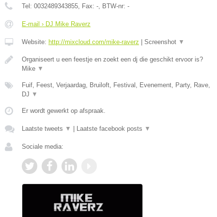
Tel:
0032489343855
, Fax:
-
, BTW-nr:
-
E-mail › DJ Mike Raverz
Website:
http://mixcloud.com/mike-raverz
|
Screenshot
▼
Organiseert u een feestje en zoekt een dj die geschikt ervoor is?
Mike
▼
Fuif, Feest, Verjaardag, Bruiloft, Festival, Evenement, Party, Rave,
DJ
▼
Er wordt gewerkt op afspraak.
Laatste tweets
▼
|
Laatste facebook posts
▼
Sociale media: