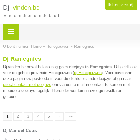
Ik ben een
dj
Dj
-vinden.be
Vind een dj bij u in de buurt!
U bent nu hier:
Home
»
Henegouwen
»
Ramegnies
Dj Ramegnies
Dj-vinden.be bevat helaas nog geen
deejays in Ramegnies
. Dit geldt ook
voor de gehele provincie Henegouwen (
dj Henegouwen
). Voer bovenaan
deze pagina uw postcode in voor de dichtstbijzijnde deejays of ga naar
direct contact met deejays
om via één e-mail in contact te komen met
meerdere deejays tegelijk. Hieronder worden nu overige resultaten
getoond.
1
2
3
4
5
»
»»
Dj Manuel Cops