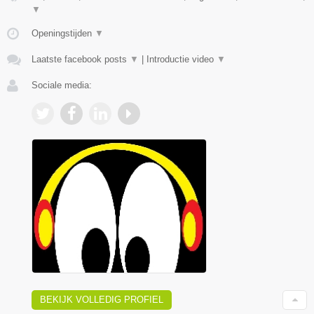
▼
Openingstijden
▼
Laatste facebook posts
▼
|
Introductie video
▼
Sociale media:
BEKIJK VOLLEDIG PROFIEL