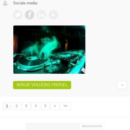
Sociale media:
BEKIJK VOLLEDIG PROFIEL
1
2
3
4
5
»
»»