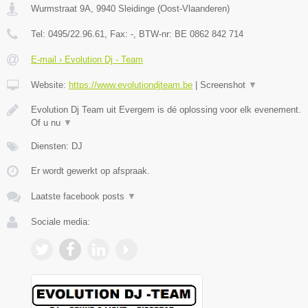
Wurmstraat 9A
,
9940
Sleidinge
(
Oost-Vlaanderen
)
Tel:
0495/22.96.61
, Fax:
-
, BTW-nr:
BE 0862 842 714
E-mail › Evolution Dj - Team
Website:
https://www.evolutiondjteam.be
|
Screenshot
▼
Evolution Dj Team uit Evergem is dé oplossing voor elk evenement.
Of u nu
▼
Diensten: DJ
Er wordt gewerkt op afspraak.
Laatste facebook posts
▼
Sociale media: