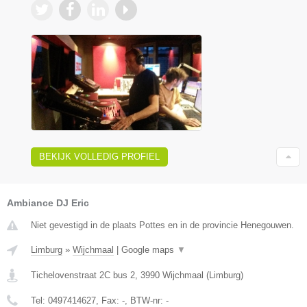
BEKIJK VOLLEDIG PROFIEL
Ambiance DJ Eric
Niet gevestigd in de plaats Pottes en in de provincie Henegouwen.
Limburg
»
Wijchmaal
|
Google maps
▼
Tichelovenstraat 2C bus 2
,
3990
Wijchmaal
(
Limburg
)
Tel:
0497414627
, Fax:
-
, BTW-nr:
-