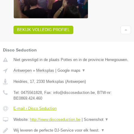
BEKIJK VOLLEDIG PROFIEL
Disco Seduction
Niet gevestigd in de plaats Pottes en in de provincie Henegouwen.
Antwerpen
»
Merksplas
|
Google maps
▼
Heidries, 17
,
2330
Merksplas
(
Antwerpen
)
Tel:
0475561828
, Fax:
info@discoseduction.be
, BTW-nr:
BE0869.424.460
E-mail › Disco Seduction
Website:
http://www.discoseduction.be
|
Screenshot
▼
Wij leveren de perfecte DJ-Service voor elk feest.
▼