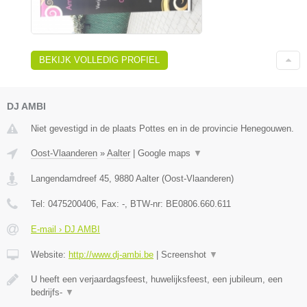
BEKIJK VOLLEDIG PROFIEL
DJ AMBI
Niet gevestigd in de plaats Pottes en in de provincie Henegouwen.
Oost-Vlaanderen
»
Aalter
|
Google maps
▼
Langendamdreef 45
,
9880
Aalter
(
Oost-Vlaanderen
)
Tel:
0475200406
, Fax:
-
, BTW-nr:
BE0806.660.611
E-mail › DJ AMBI
Website:
http://www.dj-ambi.be
|
Screenshot
▼
U heeft een verjaardagsfeest, huwelijksfeest, een jubileum, een
bedrijfs-
▼