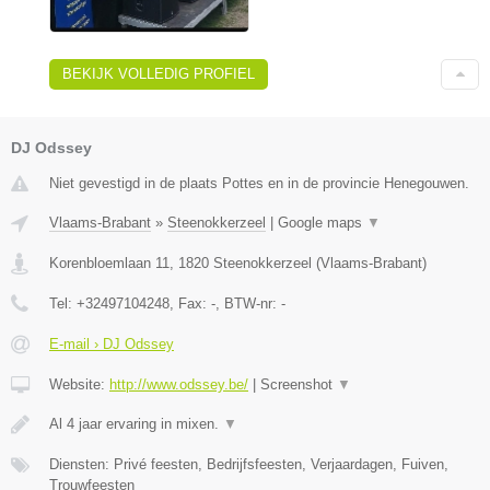
BEKIJK VOLLEDIG PROFIEL
DJ Odssey
Niet gevestigd in de plaats Pottes en in de provincie Henegouwen.
Vlaams-Brabant
»
Steenokkerzeel
|
Google maps
▼
Korenbloemlaan 11
,
1820
Steenokkerzeel
(
Vlaams-Brabant
)
Tel:
+32497104248
, Fax:
-
, BTW-nr:
-
E-mail › DJ Odssey
Website:
http://www.odssey.be/
|
Screenshot
▼
Al 4 jaar ervaring in mixen.
▼
Diensten: Privé feesten, Bedrijfsfeesten, Verjaardagen, Fuiven,
Trouwfeesten