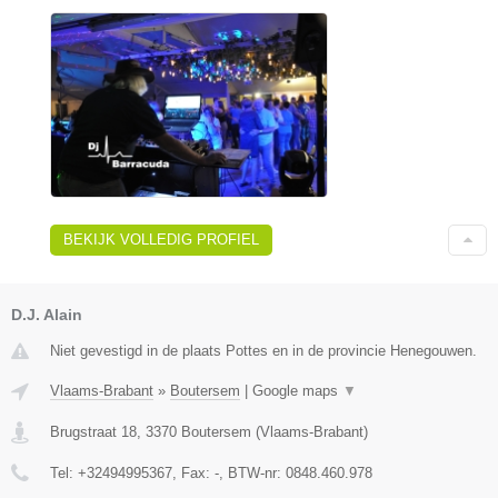
BEKIJK VOLLEDIG PROFIEL
D.J. Alain
Niet gevestigd in de plaats Pottes en in de provincie Henegouwen.
Vlaams-Brabant
»
Boutersem
|
Google maps
▼
Brugstraat 18
,
3370
Boutersem
(
Vlaams-Brabant
)
Tel:
+32494995367
, Fax:
-
, BTW-nr:
0848.460.978