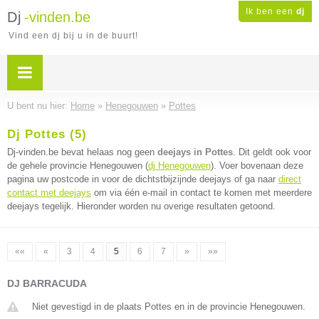
Ik ben een
dj
Dj
-vinden.be
Vind een dj bij u in de buurt!
U bent nu hier:
Home
»
Henegouwen
»
Pottes
Dj Pottes (5)
Dj-vinden.be bevat helaas nog geen
deejays in Pottes
. Dit geldt ook voor
de gehele provincie Henegouwen (
dj Henegouwen
). Voer bovenaan deze
pagina uw postcode in voor de dichtstbijzijnde deejays of ga naar
direct
contact met deejays
om via één e-mail in contact te komen met meerdere
deejays tegelijk. Hieronder worden nu overige resultaten getoond.
««
«
3
4
5
6
7
»
»»
DJ BARRACUDA
Niet gevestigd in de plaats Pottes en in de provincie Henegouwen.