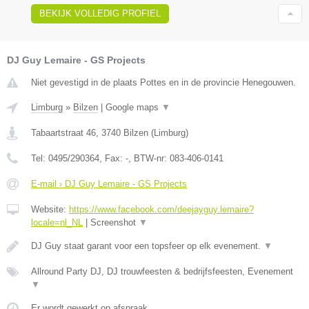
BEKIJK VOLLEDIG PROFIEL
DJ Guy Lemaire - GS Projects
Niet gevestigd in de plaats Pottes en in de provincie Henegouwen.
Limburg
»
Bilzen
|
Google maps
▼
Tabaartstraat 46
,
3740
Bilzen
(
Limburg
)
Tel:
0495/290364
, Fax:
-
, BTW-nr:
083-406-0141
E-mail › DJ Guy Lemaire - GS Projects
Website:
https://www.facebook.com/deejayguy.lemaire?
locale=nl_NL
|
Screenshot
▼
DJ Guy staat garant voor een topsfeer op elk evenement.
▼
Allround Party DJ, DJ trouwfeesten & bedrijfsfeesten, Evenement
▼
Er wordt gewerkt op afspraak.