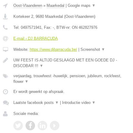
Oost-Vlaanderen
»
Maarkedal
|
Google maps
▼
Kortekeer 2
,
9680
Maarkedal
(
Oost-Vlaanderen
)
Tel:
0497571941
, Fax:
-
, BTW-nr:
ON 462827976
E-mail › DJ BARRACUDA
Website:
https://www.djbarracuda.be/
|
Screenshot
▼
UW FEEST IS ALTIJD GESLAAGD MET EEN GOEDE DJ -
DISCOBAR !!!
▼
verjaardag, trouwfeest -huwelijk, pensioen, jubileum, rockfeest,
flower
▼
Er wordt gewerkt op afspraak.
Laatste facebook posts
▼
|
Introductie video
▼
Sociale media: