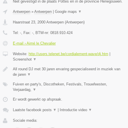
Niet gevestigd in de plaats Pottes en in de provincie Henegouwen.
Antwerpen
»
Antwerpen
|
Google maps
▼
Haarstraat 23
,
2000
Antwerpen
(
Antwerpen
)
Tel:
-
, Fax:
-
, BTW-nr:
0818.910.424
E-mail › Aimé le Chevalier
Website:
http://users.telenet.be/cordialement-wave/dj.htm
|
Screenshot
▼
All round DJ met 30 jaren ervaring gespecialiseerd in muziek van
de jaren
▼
Fuiven en party's, Discotheken, Festivals, Trouwfeesten,
Verjaardag,
▼
Er wordt gewerkt op afspraak.
Laatste facebook posts
▼
|
Introductie video
▼
Sociale media: