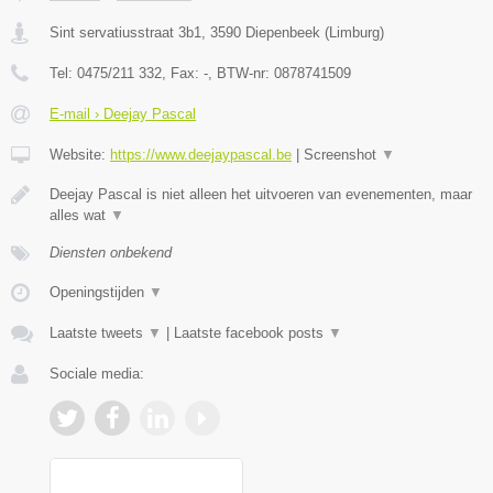
Sint servatiusstraat 3b1
,
3590
Diepenbeek
(
Limburg
)
Tel:
0475/211 332
, Fax:
-
, BTW-nr:
0878741509
E-mail › Deejay Pascal
Website:
https://www.deejaypascal.be
|
Screenshot
▼
Deejay Pascal is niet alleen het uitvoeren van evenementen, maar
alles wat
▼
Diensten onbekend
Openingstijden
▼
Laatste tweets
▼
|
Laatste facebook posts
▼
Sociale media: