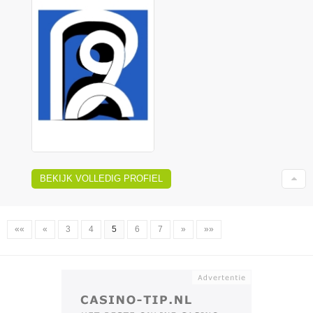
BEKIJK VOLLEDIG PROFIEL
««
«
3
4
5
6
7
»
»»