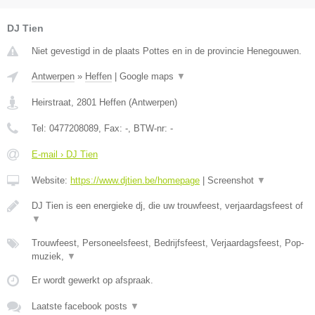
DJ Tien
Niet gevestigd in de plaats Pottes en in de provincie Henegouwen.
Antwerpen
»
Heffen
|
Google maps
▼
Heirstraat
,
2801
Heffen
(
Antwerpen
)
Tel:
0477208089
, Fax:
-
, BTW-nr:
-
E-mail › DJ Tien
Website:
https://www.djtien.be/homepage
|
Screenshot
▼
DJ Tien is een energieke dj, die uw trouwfeest, verjaardagsfeest of
▼
Trouwfeest, Personeelsfeest, Bedrijfsfeest, Verjaardagsfeest, Pop-
muziek,
▼
Er wordt gewerkt op afspraak.
Laatste facebook posts
▼