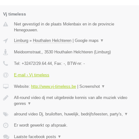
Vj timeless
Niet gevestigd in de plaats Molenbaix en in de provincie
Henegouwen.
Limburg
»
Houthalen Helchteren
|
Google maps
▼
Meidoornstraat,
,
3530
Houthalen Helchteren
(
Limburg
)
Tel:
+32472/29.64.44
, Fax:
-
, BTW-nr:
-
E-mail › Vj timeless
Website:
http://www.vj-timeless.be
|
Screenshot
▼
All-round video dj met uitgebreide kennis van alle muziek video
genres
▼
alround video Dj, bruiloften, huwelijk, bedrijfsfeesten, party's,
▼
Er wordt gewerkt op afspraak.
Laatste facebook posts
▼