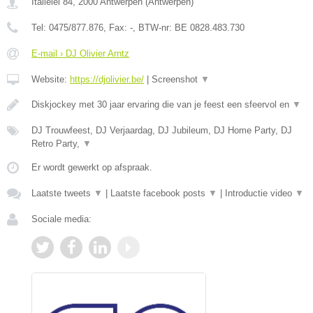
Italiëlei 84
,
2000
Antwerpen
(
Antwerpen
)
Tel:
0475/877.876
, Fax:
-
, BTW-nr:
BE 0828.483.730
E-mail › DJ Olivier Arntz
Website:
https://djolivier.be/
|
Screenshot
▼
Diskjockey met 30 jaar ervaring die van je feest een sfeervol en
▼
DJ Trouwfeest, DJ Verjaardag, DJ Jubileum, DJ Home Party, DJ
Retro Party,
▼
Er wordt gewerkt op afspraak.
Laatste tweets
▼
|
Laatste facebook posts
▼
|
Introductie video
▼
Sociale media: