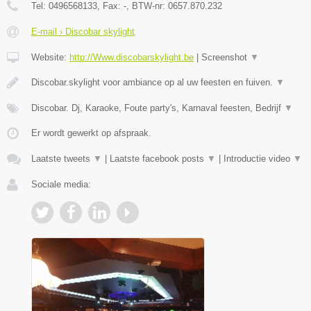
Tel:
0496568133
, Fax:
-
, BTW-nr:
0657.870.232
E-mail › Discobar skylight
Website:
http://Www.discobarskylight.be
|
Screenshot
▼
Discobar.skylight voor ambiance op al uw feesten en fuiven.
▼
Discobar. Dj, Karaoke, Foute party's, Karnaval feesten, Bedrijf
▼
Er wordt gewerkt op afspraak.
Laatste tweets
▼
|
Laatste facebook posts
▼
|
Introductie video
▼
Sociale media: