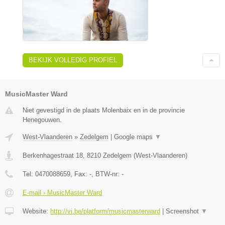
BEKIJK VOLLEDIG PROFIEL
MusicMaster Ward
Niet gevestigd in de plaats Molenbaix en in de provincie
Henegouwen.
West-Vlaanderen
»
Zedelgem
|
Google maps
▼
Berkenhagestraat 18
,
8210
Zedelgem
(
West-Vlaanderen
)
Tel:
0470088659
, Fax:
-
, BTW-nr:
-
E-mail › MusicMaster Ward
Website:
http://vi.be/platform/musicmasterward
|
Screenshot
▼