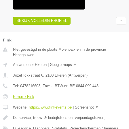
BEKIJK VOLLEDIG PROFIEL
Fink
Niet gevestigd in de plaats Molenbaix en in de provincie
Henegouwen.
Antwerpen
»
Ekeren
|
Google maps
▼
Jozef Ickxstraat 6
,
2180
Ekeren
(
Antwerpen
)
Tel:
0478216603
, Fax:
-
, BTW-nr:
BE 0844.099.443
E-mail › Fink
Website:
https://www.finkevents.be
|
Screenshot
▼
DJ-service, trouw- & bedrijfsfeesten, verjaardagsfuiven, ...
DJ-service, Discobars, Statafels, Projectieschermen / beamers,