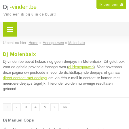
Ik ben een
dj
Dj
-vinden.be
Vind een dj bij u in de buurt!
U bent nu hier:
Home
»
Henegouwen
»
Molenbaix
Dj Molenbaix
Dj-vinden.be bevat helaas nog geen
deejays in Molenbaix
. Dit geldt ook
voor de gehele provincie Henegouwen (
dj Henegouwen
). Voer bovenaan
deze pagina uw postcode in voor de dichtstbijzijnde deejays of ga naar
direct contact met deejays
om via één e-mail in contact te komen met
meerdere deejays tegelijk. Hieronder worden nu overige resultaten
getoond.
1
2
3
4
5
»
»»
Dj Manuel Cops