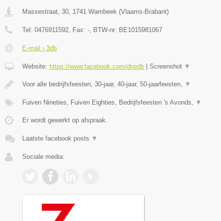
Massestraat, 30
,
1741
Wambeek
(
Vlaams-Brabant
)
Tel:
0476911592
, Fax:
-
, BTW-nr:
BE1015981067
E-mail › 3db
Website:
https://www.facebook.com/driedb
|
Screenshot
▼
Voor alle bedrijfsfeesten, 30-jaar, 40-jaar, 50-jaarfeesten,
▼
Fuiven Nineties, Fuiven Eighties, Bedrijfsfeesten 's Avonds,
▼
Er wordt gewerkt op afspraak.
Laatste facebook posts
▼
Sociale media: