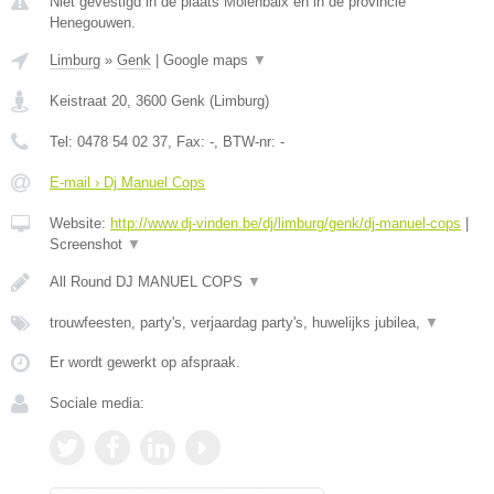
Niet gevestigd in de plaats Molenbaix en in de provincie
Henegouwen.
Limburg
»
Genk
|
Google maps
▼
Keistraat 20
,
3600
Genk
(
Limburg
)
Tel:
0478 54 02 37
, Fax:
-
, BTW-nr:
-
E-mail › Dj Manuel Cops
Website:
http://www.dj-vinden.be/dj/limburg/genk/dj-manuel-cops
|
Screenshot
▼
All Round DJ MANUEL COPS
▼
trouwfeesten, party's, verjaardag party's, huwelijks jubilea,
▼
Er wordt gewerkt op afspraak.
Sociale media: