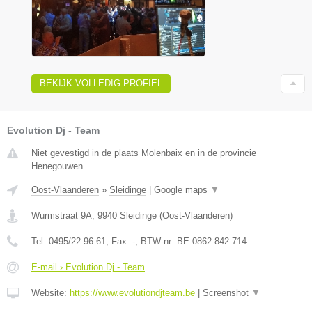
BEKIJK VOLLEDIG PROFIEL
Evolution Dj - Team
Niet gevestigd in de plaats Molenbaix en in de provincie
Henegouwen.
Oost-Vlaanderen
»
Sleidinge
|
Google maps
▼
Wurmstraat 9A
,
9940
Sleidinge
(
Oost-Vlaanderen
)
Tel:
0495/22.96.61
, Fax:
-
, BTW-nr:
BE 0862 842 714
E-mail › Evolution Dj - Team
Website:
https://www.evolutiondjteam.be
|
Screenshot
▼