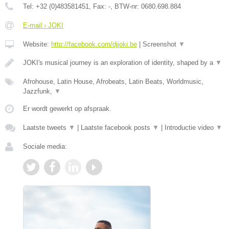
Tel:
+32 (0)483581451
, Fax:
-
, BTW-nr:
0680.698.884
E-mail › JOKI
Website:
http://facebook.com/djjoki.be
|
Screenshot
▼
JOKI's musical journey is an exploration of identity, shaped by a
▼
Afrohouse, Latin House, Afrobeats, Latin Beats, Worldmusic,
Jazzfunk,
▼
Er wordt gewerkt op afspraak.
Laatste tweets
▼
|
Laatste facebook posts
▼
|
Introductie video
▼
Sociale media: