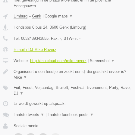
Niet gevestigd in de plaats Molenbaix en in de provincie
Henegouwen.
Limburg
»
Genk
|
Google maps
▼
Hondsbos 6 bus 24
,
3600
Genk
(
Limburg
)
Tel:
0032489343855
, Fax:
-
, BTW-nr:
-
E-mail › DJ Mike Raverz
Website:
http://mixcloud.com/mike-raverz
|
Screenshot
▼
Organiseert u een feestje en zoekt een dj die geschikt ervoor is?
Mike
▼
Fuif, Feest, Verjaardag, Bruiloft, Festival, Evenement, Party, Rave,
DJ
▼
Er wordt gewerkt op afspraak.
Laatste tweets
▼
|
Laatste facebook posts
▼
Sociale media: