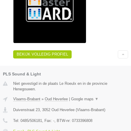
BEKIJK VOLLEDIG PROFIEL
PLS Sound & Light
Niet gevestigd in de plaats Le Roeulx en in de provincie
Henegouwen.
Vlaams-Brabant
»
Oud Heverlee
|
Google maps
▼
Duivenstraat 23
,
3052
Oud Heverlee
(
Vlaams-Brabant
)
Tel:
0485/506181
, Fax:
-
, BTW-nr:
0733396808