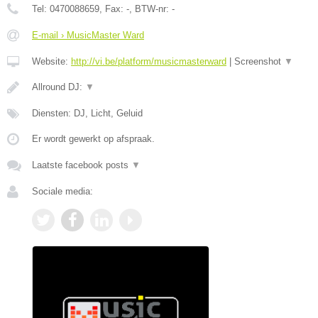
Tel:
0470088659
, Fax:
-
, BTW-nr:
-
E-mail › MusicMaster Ward
Website:
http://vi.be/platform/musicmasterward
|
Screenshot
▼
Allround DJ:
▼
Diensten: DJ, Licht, Geluid
Er wordt gewerkt op afspraak.
Laatste facebook posts
▼
Sociale media: