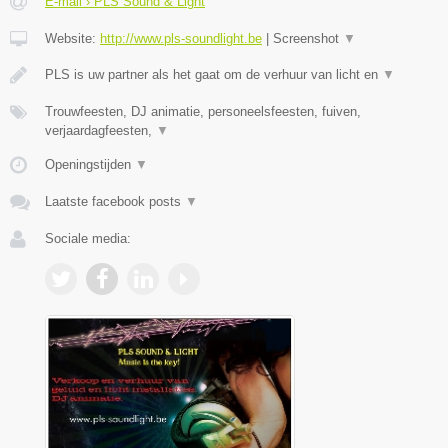
E-mail › PLS Sound & Light
Website:
http://www.pls-soundlight.be
|
Screenshot
▼
PLS is uw partner als het gaat om de verhuur van licht en
▼
Trouwfeesten, DJ animatie, personeelsfeesten, fuiven,
verjaardagfeesten,
▼
Openingstijden
▼
Laatste facebook posts
▼
Sociale media: