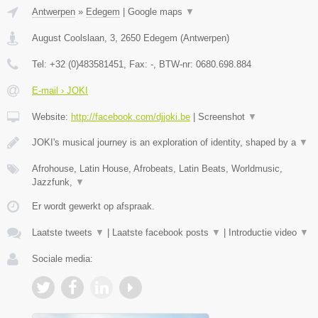
Antwerpen
»
Edegem
|
Google maps
▼
August Coolslaan, 3
,
2650
Edegem
(
Antwerpen
)
Tel:
+32 (0)483581451
, Fax:
-
, BTW-nr:
0680.698.884
E-mail › JOKI
Website:
http://facebook.com/djjoki.be
|
Screenshot
▼
JOKI's musical journey is an exploration of identity, shaped by a
▼
Afrohouse, Latin House, Afrobeats, Latin Beats, Worldmusic,
Jazzfunk,
▼
Er wordt gewerkt op afspraak.
Laatste tweets
▼
|
Laatste facebook posts
▼
|
Introductie video
▼
Sociale media: