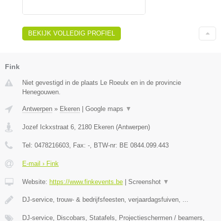
BEKIJK VOLLEDIG PROFIEL
Fink
Niet gevestigd in de plaats Le Roeulx en in de provincie
Henegouwen.
Antwerpen
»
Ekeren
|
Google maps
▼
Jozef Ickxstraat 6
,
2180
Ekeren
(
Antwerpen
)
Tel:
0478216603
, Fax:
-
, BTW-nr:
BE 0844.099.443
E-mail › Fink
Website:
https://www.finkevents.be
|
Screenshot
▼
DJ-service, trouw- & bedrijfsfeesten, verjaardagsfuiven, ...
DJ-service, Discobars, Statafels, Projectieschermen / beamers,