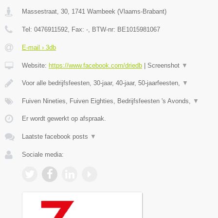
Massestraat, 30
,
1741
Wambeek
(
Vlaams-Brabant
)
Tel:
0476911592
, Fax:
-
, BTW-nr:
BE1015981067
E-mail › 3db
Website:
https://www.facebook.com/driedb
|
Screenshot
▼
Voor alle bedrijfsfeesten, 30-jaar, 40-jaar, 50-jaarfeesten,
▼
Fuiven Nineties, Fuiven Eighties, Bedrijfsfeesten 's Avonds,
▼
Er wordt gewerkt op afspraak.
Laatste facebook posts
▼
Sociale media: