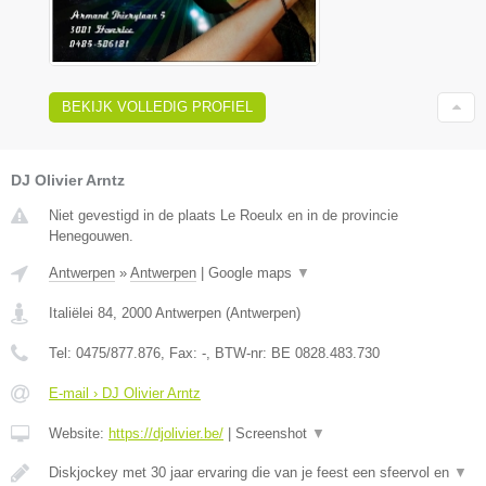
BEKIJK VOLLEDIG PROFIEL
DJ Olivier Arntz
Niet gevestigd in de plaats Le Roeulx en in de provincie
Henegouwen.
Antwerpen
»
Antwerpen
|
Google maps
▼
Italiëlei 84
,
2000
Antwerpen
(
Antwerpen
)
Tel:
0475/877.876
, Fax:
-
, BTW-nr:
BE 0828.483.730
E-mail › DJ Olivier Arntz
Website:
https://djolivier.be/
|
Screenshot
▼
Diskjockey met 30 jaar ervaring die van je feest een sfeervol en
▼