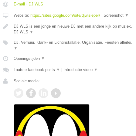
E-mail › DJ WLS
Website:
https://sites.google.com/site/djwlsieper/
|
Screenshot
▼
DJ WLS is een jonge en nieuwe DJ met een andere kijk op muziek.
DJ WLS
▼
DJ, Verhuur, Klank- en Lichtinstallatie, Organisatie, Feesten allerlei,
▼
Openingstijden
▼
Laatste facebook posts
▼
|
Introductie video
▼
Sociale media: