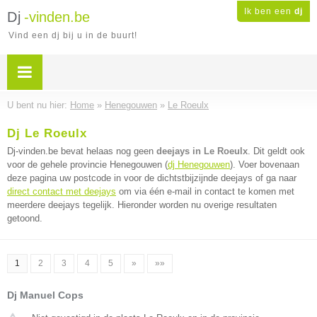
Ik ben een
dj
Dj
-vinden.be
Vind een dj bij u in de buurt!
U bent nu hier:
Home
»
Henegouwen
»
Le Roeulx
Dj Le Roeulx
Dj-vinden.be bevat helaas nog geen
deejays in Le Roeulx
. Dit geldt ook
voor de gehele provincie Henegouwen (
dj Henegouwen
). Voer bovenaan
deze pagina uw postcode in voor de dichtstbijzijnde deejays of ga naar
direct contact met deejays
om via één e-mail in contact te komen met
meerdere deejays tegelijk. Hieronder worden nu overige resultaten
getoond.
1
2
3
4
5
»
»»
Dj Manuel Cops