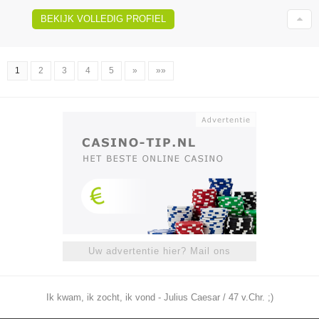
BEKIJK VOLLEDIG PROFIEL
1
2
3
4
5
»
»»
Uw advertentie hier? Mail ons
Ik kwam, ik zocht, ik vond - Julius Caesar / 47 v.Chr. ;)