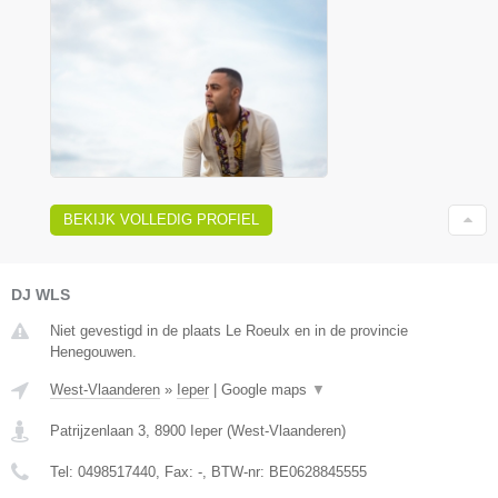
BEKIJK VOLLEDIG PROFIEL
DJ WLS
Niet gevestigd in de plaats Le Roeulx en in de provincie
Henegouwen.
West-Vlaanderen
»
Ieper
|
Google maps
▼
Patrijzenlaan 3
,
8900
Ieper
(
West-Vlaanderen
)
Tel:
0498517440
, Fax:
-
, BTW-nr:
BE0628845555