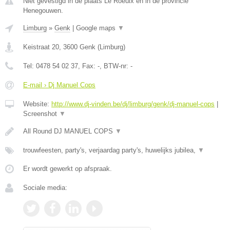
Niet gevestigd in de plaats Le Roeulx en in de provincie
Henegouwen.
Limburg
»
Genk
|
Google maps
▼
Keistraat 20
,
3600
Genk
(
Limburg
)
Tel:
0478 54 02 37
, Fax:
-
, BTW-nr:
-
E-mail › Dj Manuel Cops
Website:
http://www.dj-vinden.be/dj/limburg/genk/dj-manuel-cops
|
Screenshot
▼
All Round DJ MANUEL COPS
▼
trouwfeesten, party's, verjaardag party's, huwelijks jubilea,
▼
Er wordt gewerkt op afspraak.
Sociale media: