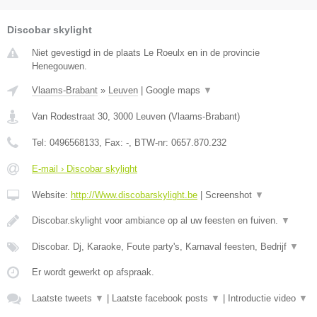
Discobar skylight
Niet gevestigd in de plaats Le Roeulx en in de provincie
Henegouwen.
Vlaams-Brabant
»
Leuven
|
Google maps
▼
Van Rodestraat 30
,
3000
Leuven
(
Vlaams-Brabant
)
Tel:
0496568133
, Fax:
-
, BTW-nr:
0657.870.232
E-mail › Discobar skylight
Website:
http://Www.discobarskylight.be
|
Screenshot
▼
Discobar.skylight voor ambiance op al uw feesten en fuiven.
▼
Discobar. Dj, Karaoke, Foute party's, Karnaval feesten, Bedrijf
▼
Er wordt gewerkt op afspraak.
Laatste tweets
▼
|
Laatste facebook posts
▼
|
Introductie video
▼