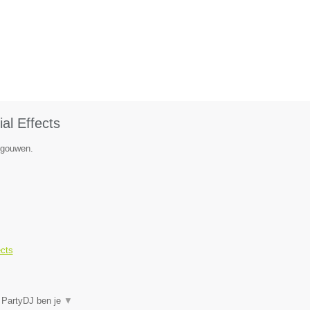
al Effects
egouwen.
ects
j PartyDJ ben je
▼