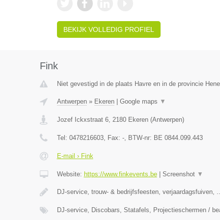
BEKIJK VOLLEDIG PROFIEL
Fink
Niet gevestigd in de plaats Havre en in de provincie Hen
Antwerpen
»
Ekeren
|
Google maps
▼
Jozef Ickxstraat 6
,
2180
Ekeren
(
Antwerpen
)
Tel:
0478216603
, Fax:
-
, BTW-nr:
BE 0844.099.443
E-mail › Fink
Website:
https://www.finkevents.be
|
Screenshot
▼
DJ-service, trouw- & bedrijfsfeesten, verjaardagsfuiven, ..
DJ-service, Discobars, Statafels, Projectieschermen / b