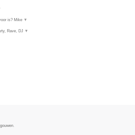
▼
rvoor is? Mike
▼
arty, Rave, DJ
▼
egouwen.