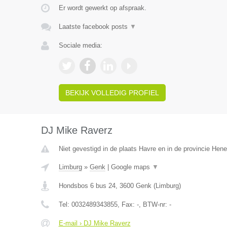
Er wordt gewerkt op afspraak.
Laatste facebook posts
▼
Sociale media:
BEKIJK VOLLEDIG PROFIEL
DJ Mike Raverz
Niet gevestigd in de plaats Havre en in de provincie Hen
Limburg
»
Genk
|
Google maps
▼
Hondsbos 6 bus 24
,
3600
Genk
(
Limburg
)
Tel:
0032489343855
, Fax:
-
, BTW-nr:
-
E-mail › DJ Mike Raverz