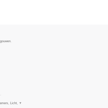
egouwen.
.
eamers, Licht,
▼