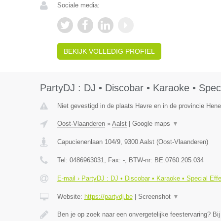
Sociale media:
BEKIJK VOLLEDIG PROFIEL
PartyDJ : DJ • Discobar • Karaoke • Speci
Niet gevestigd in de plaats Havre en in de provincie Hen
Oost-Vlaanderen
»
Aalst
|
Google maps
▼
Capucienenlaan 104/9
,
9300
Aalst
(
Oost-Vlaanderen
)
Tel:
0486963031
, Fax:
-
, BTW-nr:
BE.0760.205.034
E-mail › PartyDJ : DJ • Discobar • Karaoke • Special Eff
Website:
https://partydj.be
|
Screenshot
▼
Ben je op zoek naar een onvergetelijke feestervaring? Bi