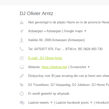
DJ Olivier Arntz
Niet gevestigd in de plaats Havre en in de provincie Hen
Antwerpen
»
Antwerpen
|
Google maps
▼
Italiëlei 84
,
2000
Antwerpen
(
Antwerpen
)
Tel:
0475/877.876
, Fax:
-
, BTW-nr:
BE 0828.483.730
E-mail › DJ Olivier Arntz
Website:
https://djolivier.be/
|
Screenshot
▼
Diskjockey met 30 jaar ervaring die van je feest een sfee
DJ Trouwfeest, DJ Verjaardag, DJ Jubileum, DJ Home Pa
Er wordt gewerkt op afspraak.
Laatste tweets
▼
|
Laatste facebook posts
▼
|
Introduct