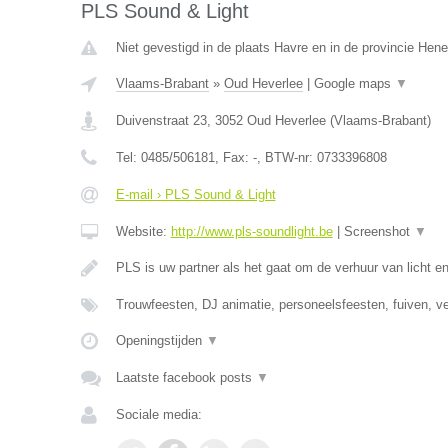
PLS Sound & Light
Niet gevestigd in de plaats Havre en in de provincie Hen
Vlaams-Brabant
»
Oud Heverlee
|
Google maps
▼
Duivenstraat 23
,
3052
Oud Heverlee
(
Vlaams-Brabant
)
Tel:
0485/506181
, Fax:
-
, BTW-nr:
0733396808
E-mail › PLS Sound & Light
Website:
http://www.pls-soundlight.be
|
Screenshot
▼
PLS is uw partner als het gaat om de verhuur van licht e
Trouwfeesten, DJ animatie, personeelsfeesten, fuiven, v
Openingstijden
▼
Laatste facebook posts
▼
Sociale media: