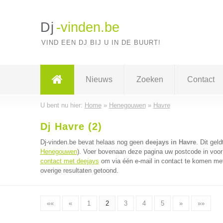
Dj
-vinden.be
VIND EEN DJ BIJ U IN DE BUURT!
Nieuws
Zoeken
Contact
U bent nu hier:
Home
»
Henegouwen
»
Havre
Dj Havre (2)
Dj-vinden.be bevat helaas nog geen
deejays in Havre
. Dit gel
Henegouwen
). Voer bovenaan deze pagina uw postcode in voor 
contact met deejays
om via één e-mail in contact te komen met
overige resultaten getoond.
««
«
1
2
3
4
5
»
»»