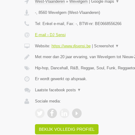
West-Vlaanderen
»
Wevelgem
|
Google maps
▼
-
,
8560
Wevelgem
(
West-Vlaanderen
)
Tel:
Enkel e-mail
, Fax:
-
, BTW-nr:
BE0668556266
E-mail › DJ Sensi
Website:
https://www.djsensi.be
|
Screenshot
▼
Met meer dan 20 jaar ervaring, van Wevelgem tot Nieuw-
Hip-hop, Dancehall, R&B, Reggae, Soul, Funk, Reggaet
Er wordt gewerkt op afspraak.
Laatste facebook posts
▼
Sociale media:
BEKIJK VOLLEDIG PROFIEL