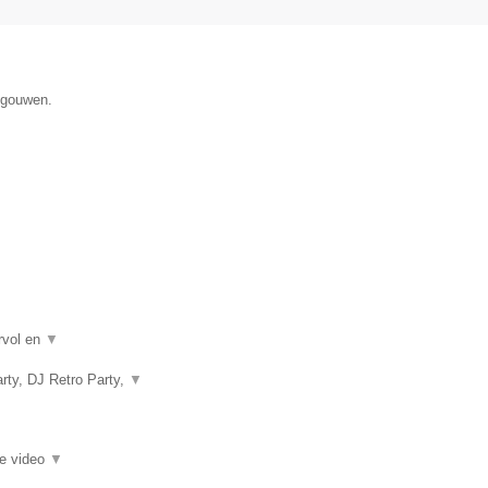
egouwen.
rvol en
▼
rty, DJ Retro Party,
▼
ie video
▼