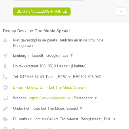
BEKIJK VOLLEDIG PROFIEL
Deejay Dm - Let The Music Speak!
Niet gevestigd in de plaats Haulchin en in de provincie
Henegouwen.
Limburg
»
Hasselt
|
Google maps
▼
Holrakkerstraat 103
,
3510
Hasselt
(
Limburg
)
Tel:
0477/68.67.49
, Fax:
-
, BTW-nr:
BE0704.826.942
E-mail › Deejay Dm - Let The Music Speak!
Website:
https://www.deejaydm.be
|
Screenshot
▼
Onder het motto Let The Music Speak!
▼
Dj, Verhuur Licht en Geluid, Trouwfeest, Bedrijfsfeest, Fuif,
▼