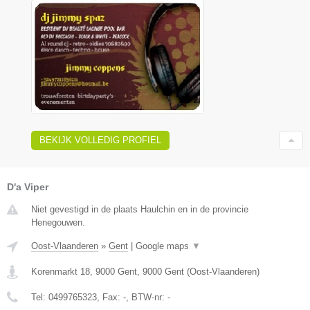
BEKIJK VOLLEDIG PROFIEL
D'a Viper
Niet gevestigd in de plaats Haulchin en in de provincie
Henegouwen.
Oost-Vlaanderen
»
Gent
|
Google maps
▼
Korenmarkt 18, 9000 Gent
,
9000
Gent
(
Oost-Vlaanderen
)
Tel:
0499765323
, Fax:
-
, BTW-nr:
-