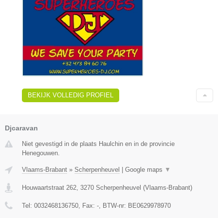
BEKIJK VOLLEDIG PROFIEL
Djcaravan
Niet gevestigd in de plaats Haulchin en in de provincie
Henegouwen.
Vlaams-Brabant
»
Scherpenheuvel
|
Google maps
▼
Houwaartstraat 262
,
3270
Scherpenheuvel
(
Vlaams-Brabant
)
Tel:
0032468136750
, Fax:
-
, BTW-nr:
BE0629978970