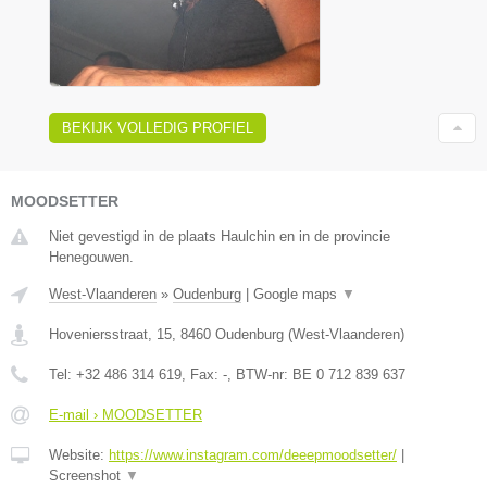
BEKIJK VOLLEDIG PROFIEL
MOODSETTER
Niet gevestigd in de plaats Haulchin en in de provincie
Henegouwen.
West-Vlaanderen
»
Oudenburg
|
Google maps
▼
Hoveniersstraat, 15
,
8460
Oudenburg
(
West-Vlaanderen
)
Tel:
+32 486 314 619
, Fax:
-
, BTW-nr:
BE 0 712 839 637
E-mail › MOODSETTER
Website:
https://www.instagram.com/deeepmoodsetter/
|
Screenshot
▼