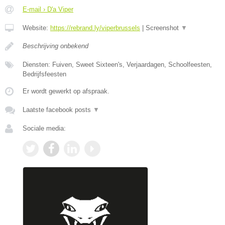
E-mail › D'a Viper
Website:
https://rebrand.ly/viperbrussels
|
Screenshot
▼
Beschrijving onbekend
Diensten: Fuiven, Sweet Sixteen's, Verjaardagen, Schoolfeesten,
Bedrijfsfeesten
Er wordt gewerkt op afspraak.
Laatste facebook posts
▼
Sociale media: