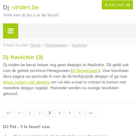
Ik ben een
dj
Dj
-vinden.be
Vind een dj bij u in de buurt!
U bent nu hier:
Home
»
Henegouwen
»
Haulchin
Dj Haulchin (3)
Dj-vinden.be bevat helaas nog geen
deejays in Haulchin
. Dit geldt ook
voor de gehele provincie Henegouwen (
dj Henegouwen
). Voer bovenaan
deze pagina uw postcode in voor de dichtstbijzijnde deejays of ga naar
direct contact met deejays
om via één e-mail in contact te komen met
meerdere deejays tegelijk. Hieronder worden nu overige resultaten
getoond.
««
«
1
2
3
4
5
»
»»
DJ Pat - 't Is feest! vzw