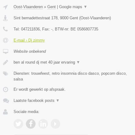
Oost-Vlaanderen
»
Gent
|
Google maps
▼
Sint bernadettestraat 178
,
9000
Gent
(
Oost-Vlaanderen
)
Tel:
047211836
, Fax:
-
, BTW-nr:
BE 0586807735
E-mail › Dj zimmy
Website onbekend
ben al round dj met 40 jaar ervaring
▼
Diensten: trouwfeest, retro insomnia disco dasco, popcorn disco,
salsa
Er wordt gewerkt op afspraak.
Laatste facebook posts
▼
Sociale media: