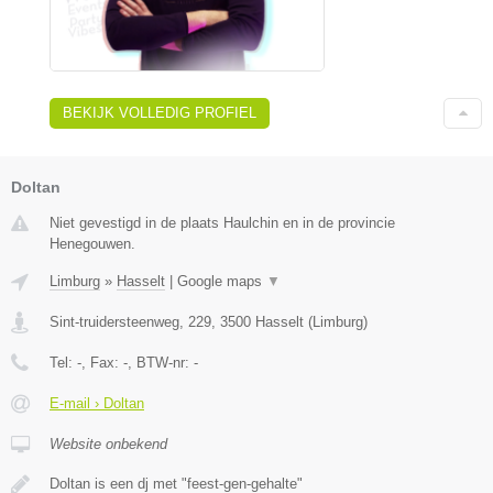
BEKIJK VOLLEDIG PROFIEL
Doltan
Niet gevestigd in de plaats Haulchin en in de provincie
Henegouwen.
Limburg
»
Hasselt
|
Google maps
▼
Sint-truidersteenweg, 229
,
3500
Hasselt
(
Limburg
)
Tel:
-
, Fax:
-
, BTW-nr:
-
E-mail › Doltan
Website onbekend
Doltan is een dj met "feest-gen-gehalte"