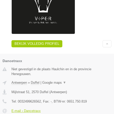
BEKIJK VOLLEDIG PROFIEL
Dancetraxx
Niet gevestigd in de plaats Haulchin en in de provincie
Henegouwen.
Antwerpen
»
Duffel
|
Google maps
▼
Mijlstraat 51
,
2570
Duffel
(
Antwerpen
)
Tel:
0032499626562
, Fax:
-
, BTW-nr:
0651.750.819
E-mail › Dancetraxx