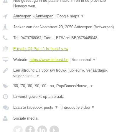
Niet gevestigd in de plaats Haulchin en in de provincie
Henegouwen.
Antwerpen
»
Antwerpen
|
Google maps
▼
Jonker van der Nootstraat 20
,
2050
Antwerpen
(
Antwerpen
)
Tel:
0479798062
, Fax:
-
, BTW-nr:
BE0675445048
E-mail › DJ Pat - 't Is feest! vzw
Website:
https://www.tisfeest.be
|
Screenshot
▼
Een allround DJ voor uw trouw-, jubileum-, verjaardags-,
vrijgezellen-,
▼
'60, '70, '80, '90, '00 - nu, Pop/Dance/House,
▼
Er wordt gewerkt op afspraak.
Laatste facebook posts
▼
|
Introductie video
▼
Sociale media: