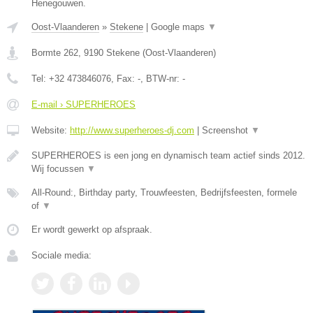
Henegouwen.
Oost-Vlaanderen
»
Stekene
|
Google maps
▼
Bormte 262
,
9190
Stekene
(
Oost-Vlaanderen
)
Tel:
+32 473846076
, Fax:
-
, BTW-nr:
-
E-mail › SUPERHEROES
Website:
http://www.superheroes-dj.com
|
Screenshot
▼
SUPERHEROES is een jong en dynamisch team actief sinds 2012.
Wij focussen
▼
All-Round:, Birthday party, Trouwfeesten, Bedrijfsfeesten, formele
of
▼
Er wordt gewerkt op afspraak.
Sociale media: