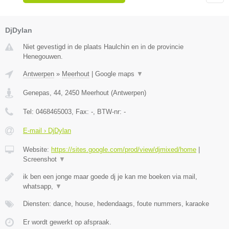
DjDylan
Niet gevestigd in de plaats Haulchin en in de provincie
Henegouwen.
Antwerpen
»
Meerhout
|
Google maps
▼
Genepas, 44
,
2450
Meerhout
(
Antwerpen
)
Tel:
0468465003
, Fax:
-
, BTW-nr:
-
E-mail › DjDylan
Website:
https://sites.google.com/prod/view/djmixed/home
|
Screenshot
▼
ik ben een jonge maar goede dj je kan me boeken via mail,
whatsapp,
▼
Diensten: dance, house, hedendaags, foute nummers, karaoke
Er wordt gewerkt op afspraak.