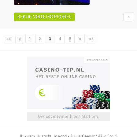
BEKIJK VOLLEDIG PROFIEL
««
«
1
2
3
4
5
»
»»
Uw advertentie hier? Mail ons
Ik kwam, ik zocht, ik vond - Julius Caesar / 47 v.Chr. ;)