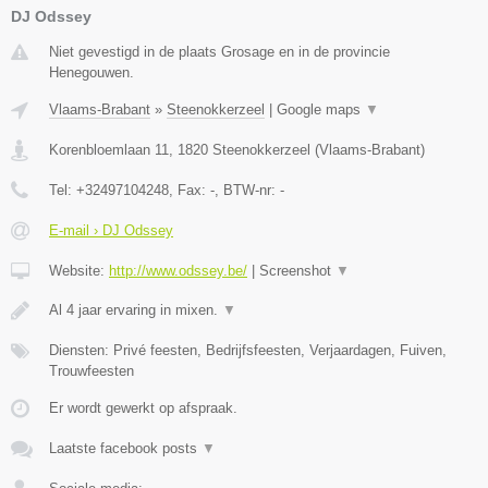
DJ Odssey
Niet gevestigd in de plaats Grosage en in de provincie
Henegouwen.
Vlaams-Brabant
»
Steenokkerzeel
|
Google maps
▼
Korenbloemlaan 11
,
1820
Steenokkerzeel
(
Vlaams-Brabant
)
Tel:
+32497104248
, Fax:
-
, BTW-nr:
-
E-mail › DJ Odssey
Website:
http://www.odssey.be/
|
Screenshot
▼
Al 4 jaar ervaring in mixen.
▼
Diensten: Privé feesten, Bedrijfsfeesten, Verjaardagen, Fuiven,
Trouwfeesten
Er wordt gewerkt op afspraak.
Laatste facebook posts
▼