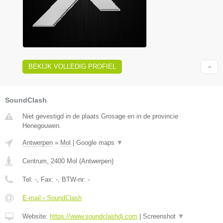
BEKIJK VOLLEDIG PROFIEL
SoundClash
Niet gevestigd in de plaats Grosage en in de provincie
Henegouwen.
Antwerpen
»
Mol
|
Google maps
▼
Centrum
,
2400
Mol
(
Antwerpen
)
Tel:
-
, Fax:
-
, BTW-nr:
-
E-mail › SoundClash
Website:
https://www.soundclashdj.com
|
Screenshot
▼