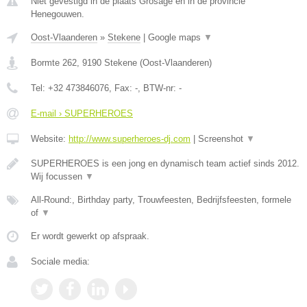
Niet gevestigd in de plaats Grosage en in de provincie
Henegouwen.
Oost-Vlaanderen
»
Stekene
|
Google maps
▼
Bormte 262
,
9190
Stekene
(
Oost-Vlaanderen
)
Tel:
+32 473846076
, Fax:
-
, BTW-nr:
-
E-mail › SUPERHEROES
Website:
http://www.superheroes-dj.com
|
Screenshot
▼
SUPERHEROES is een jong en dynamisch team actief sinds 2012.
Wij focussen
▼
All-Round:, Birthday party, Trouwfeesten, Bedrijfsfeesten, formele
of
▼
Er wordt gewerkt op afspraak.
Sociale media: