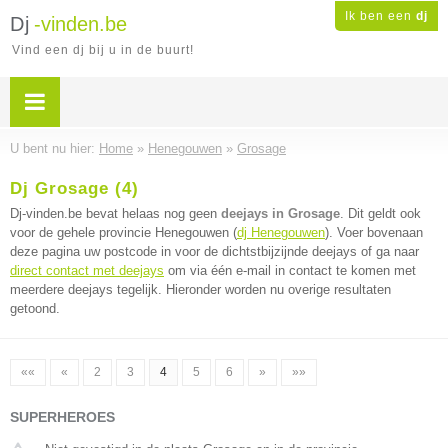
Ik ben een
dj
Dj
-vinden.be
Vind een dj bij u in de buurt!
U bent nu hier:
Home
»
Henegouwen
»
Grosage
Dj Grosage (4)
Dj-vinden.be bevat helaas nog geen
deejays in Grosage
. Dit geldt ook
voor de gehele provincie Henegouwen (
dj Henegouwen
). Voer bovenaan
deze pagina uw postcode in voor de dichtstbijzijnde deejays of ga naar
direct contact met deejays
om via één e-mail in contact te komen met
meerdere deejays tegelijk. Hieronder worden nu overige resultaten
getoond.
««
«
2
3
4
5
6
»
»»
SUPERHEROES