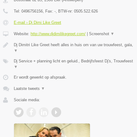
Tel:
0496756156
, Fax:
-
, BTW-nr:
0505.522.626
E-mail › Dj Dimi Like Greet
Website:
http://www.djdimilikegreet.com/
|
Screenshot
▼
Dj Dimitri Like Greet heeft alles in huis om van uw trouwfeest, gala,
▼
Dj Service + planning licht en geluid., Bedrijfsfeest Dj's, Trouwfeest
▼
Er wordt gewerkt op afspraak.
Laatste tweets
▼
Sociale media: