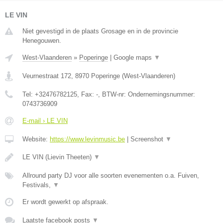
LE VIN
Niet gevestigd in de plaats Grosage en in de provincie
Henegouwen.
West-Vlaanderen
»
Poperinge
|
Google maps
▼
Veurnestraat 172
,
8970
Poperinge
(
West-Vlaanderen
)
Tel:
+32476782125
, Fax:
-
, BTW-nr:
Ondernemingsnummer:
0743736909
E-mail › LE VIN
Website:
https://www.levinmusic.be
|
Screenshot
▼
LE VIN (Lievin Theeten)
▼
Allround party DJ voor alle soorten evenementen o.a. Fuiven,
Festivals,
▼
Er wordt gewerkt op afspraak.
Laatste facebook posts
▼