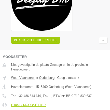
BEKIJK VOLLEDIG PROFIEL
MOODSETTER
Niet gevestigd in de plaats Grosage en in de provincie
Henegouwen.
West-Vlaanderen
»
Oudenburg
|
Google maps
▼
Hoveniersstraat, 15
,
8460
Oudenburg
(
West-Vlaanderen
)
Tel:
+32 486 314 619
, Fax:
-
, BTW-nr:
BE 0 712 839 637
E-mail › MOODSETTER