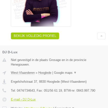
BEKIJK VOLLEDIG PROFIEL
DJ D-Lux
Niet gevestigd in de plaats Grosage en in de provincie
Henegouwen.
West-Vlaanderen
»
Hooglede
|
Google maps
▼
Engelshofstraat 37
,
8830
Hooglede
(
West-Vlaanderen
)
Tel:
0474/734643
, Fax:
051/56 61 19
, BTW-nr:
0843.997.790
E-mail › DJ D-Lux