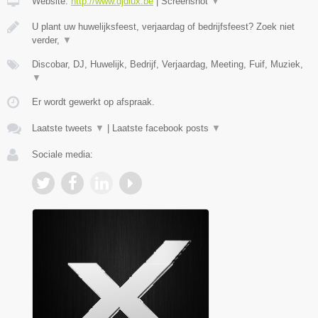
Website:
http://www.djdlux.be
|
Screenshot
▼
U plant uw huwelijksfeest, verjaardag of bedrijfsfeest? Zoek niet
verder,
▼
Discobar, DJ, Huwelijk, Bedrijf, Verjaardag, Meeting, Fuif, Muziek,
▼
Er wordt gewerkt op afspraak.
Laatste tweets
▼
|
Laatste facebook posts
▼
Sociale media: