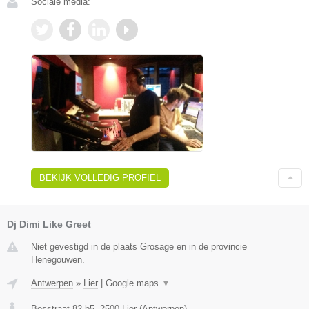
Sociale media:
BEKIJK VOLLEDIG PROFIEL
Dj Dimi Like Greet
Niet gevestigd in de plaats Grosage en in de provincie
Henegouwen.
Antwerpen
»
Lier
|
Google maps
▼
Bosstraat 82 b5
,
2500
Lier
(
Antwerpen
)