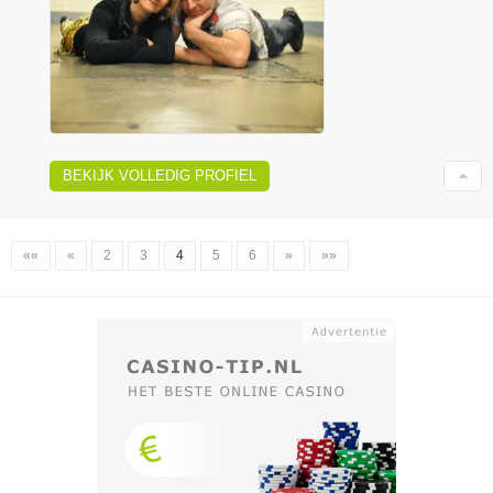
BEKIJK VOLLEDIG PROFIEL
««
«
2
3
4
5
6
»
»»