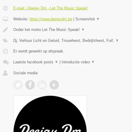
E-mail › Deejay Dm - Let The Music Speak!
Website:
https://www.deejaydm.be
|
Screenshot
▼
Onder het motto Let The Music Speak!
▼
Dj, Verhuur Licht en Geluid, Trouwfeest, Bedrijfsfeest, Fuif,
▼
Er wordt gewerkt op afspraak.
Laatste facebook posts
▼
|
Introductie video
▼
Sociale media: