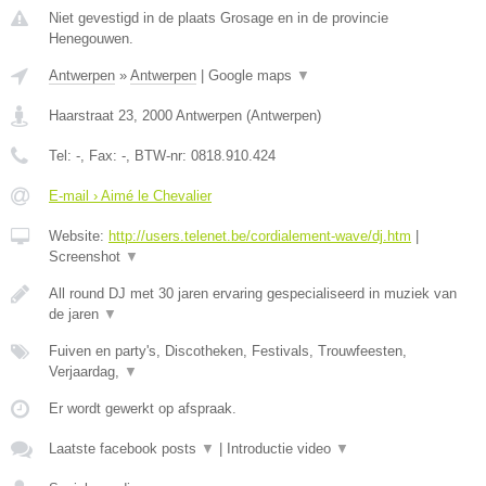
Niet gevestigd in de plaats Grosage en in de provincie
Henegouwen.
Antwerpen
»
Antwerpen
|
Google maps
▼
Haarstraat 23
,
2000
Antwerpen
(
Antwerpen
)
Tel:
-
, Fax:
-
, BTW-nr:
0818.910.424
E-mail › Aimé le Chevalier
Website:
http://users.telenet.be/cordialement-wave/dj.htm
|
Screenshot
▼
All round DJ met 30 jaren ervaring gespecialiseerd in muziek van
de jaren
▼
Fuiven en party's, Discotheken, Festivals, Trouwfeesten,
Verjaardag,
▼
Er wordt gewerkt op afspraak.
Laatste facebook posts
▼
|
Introductie video
▼