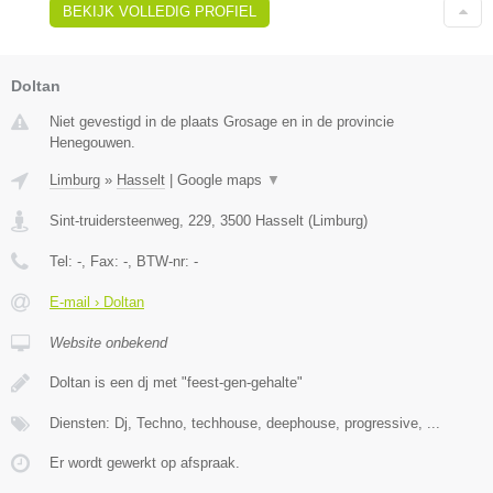
BEKIJK VOLLEDIG PROFIEL
Doltan
Niet gevestigd in de plaats Grosage en in de provincie
Henegouwen.
Limburg
»
Hasselt
|
Google maps
▼
Sint-truidersteenweg, 229
,
3500
Hasselt
(
Limburg
)
Tel:
-
, Fax:
-
, BTW-nr:
-
E-mail › Doltan
Website onbekend
Doltan is een dj met "feest-gen-gehalte"
Diensten: Dj, Techno, techhouse, deephouse, progressive, ...
Er wordt gewerkt op afspraak.