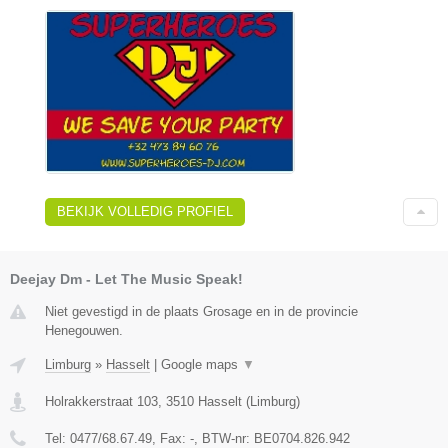
BEKIJK VOLLEDIG PROFIEL
Deejay Dm - Let The Music Speak!
Niet gevestigd in de plaats Grosage en in de provincie
Henegouwen.
Limburg
»
Hasselt
|
Google maps
▼
Holrakkerstraat 103
,
3510
Hasselt
(
Limburg
)
Tel:
0477/68.67.49
, Fax:
-
, BTW-nr:
BE0704.826.942