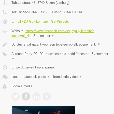
Tabaartstraat 46
,
3740
Bilzen
(
Limburg
)
Tel:
0495/290364
, Fax:
-
, BTW-nr:
083-406-0141
E-mail › DJ Guy Lemaire - GS Projects
Website:
https://www.facebook.com/deejayguy.lemaire?
locale=nl_NL
|
Screenshot
▼
DJ Guy staat garant voor een topsfeer op elk evenement.
▼
Allround Party DJ, DJ trouwfeesten & bedrijfsfeesten, Evenement
▼
Er wordt gewerkt op afspraak.
Laatste facebook posts
▼
|
Introductie video
▼
Sociale media: