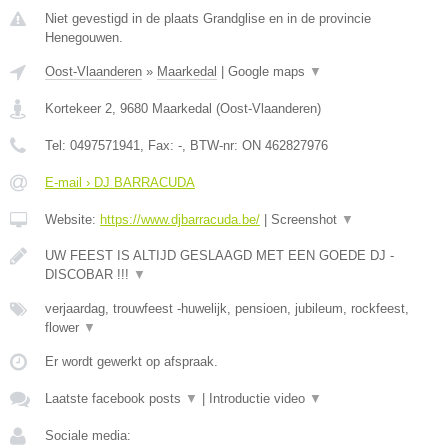
Niet gevestigd in de plaats Grandglise en in de provincie
Henegouwen.
Oost-Vlaanderen
»
Maarkedal
|
Google maps
▼
Kortekeer 2
,
9680
Maarkedal
(
Oost-Vlaanderen
)
Tel:
0497571941
, Fax:
-
, BTW-nr:
ON 462827976
E-mail › DJ BARRACUDA
Website:
https://www.djbarracuda.be/
|
Screenshot
▼
UW FEEST IS ALTIJD GESLAAGD MET EEN GOEDE DJ -
DISCOBAR !!!
▼
verjaardag, trouwfeest -huwelijk, pensioen, jubileum, rockfeest,
flower
▼
Er wordt gewerkt op afspraak.
Laatste facebook posts
▼
|
Introductie video
▼
Sociale media: