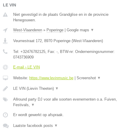
LE VIN
Niet gevestigd in de plaats Grandglise en in de provincie
Henegouwen.
West-Vlaanderen
»
Poperinge
|
Google maps
▼
Veurnestraat 172
,
8970
Poperinge
(
West-Vlaanderen
)
Tel:
+32476782125
, Fax:
-
, BTW-nr:
Ondernemingsnummer:
0743736909
E-mail › LE VIN
Website:
https://www.levinmusic.be
|
Screenshot
▼
LE VIN (Lievin Theeten)
▼
Allround party DJ voor alle soorten evenementen o.a. Fuiven,
Festivals,
▼
Er wordt gewerkt op afspraak.
Laatste facebook posts
▼