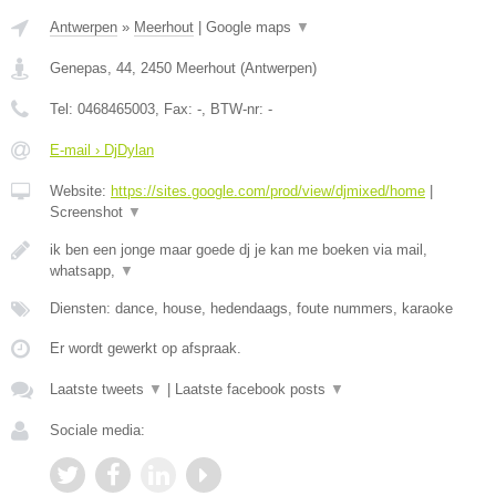
Antwerpen
»
Meerhout
|
Google maps
▼
Genepas, 44
,
2450
Meerhout
(
Antwerpen
)
Tel:
0468465003
, Fax:
-
, BTW-nr:
-
E-mail › DjDylan
Website:
https://sites.google.com/prod/view/djmixed/home
|
Screenshot
▼
ik ben een jonge maar goede dj je kan me boeken via mail,
whatsapp,
▼
Diensten: dance, house, hedendaags, foute nummers, karaoke
Er wordt gewerkt op afspraak.
Laatste tweets
▼
|
Laatste facebook posts
▼
Sociale media: