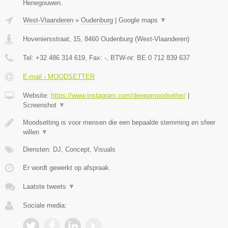
Henegouwen.
West-Vlaanderen
»
Oudenburg
|
Google maps
▼
Hoveniersstraat, 15
,
8460
Oudenburg
(
West-Vlaanderen
)
Tel:
+32 486 314 619
, Fax:
-
, BTW-nr:
BE 0 712 839 637
E-mail › MOODSETTER
Website:
https://www.instagram.com/deeepmoodsetter/
|
Screenshot
▼
Moodsetting is voor mensen die een bepaalde stemming en sfeer
willen
▼
Diensten: DJ, Concept, Visuals
Er wordt gewerkt op afspraak.
Laatste tweets
▼
Sociale media: