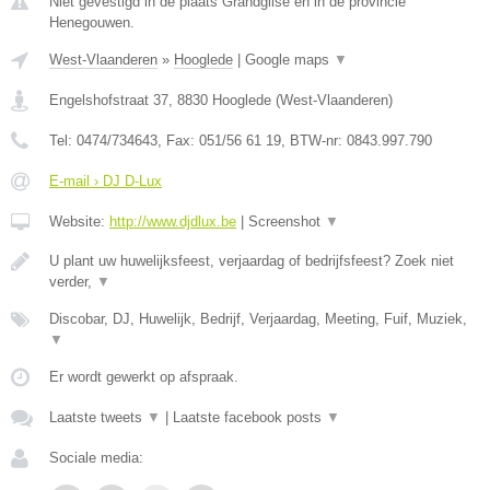
Niet gevestigd in de plaats Grandglise en in de provincie
Henegouwen.
West-Vlaanderen
»
Hooglede
|
Google maps
▼
Engelshofstraat 37
,
8830
Hooglede
(
West-Vlaanderen
)
Tel:
0474/734643
, Fax:
051/56 61 19
, BTW-nr:
0843.997.790
E-mail › DJ D-Lux
Website:
http://www.djdlux.be
|
Screenshot
▼
U plant uw huwelijksfeest, verjaardag of bedrijfsfeest? Zoek niet
verder,
▼
Discobar, DJ, Huwelijk, Bedrijf, Verjaardag, Meeting, Fuif, Muziek,
▼
Er wordt gewerkt op afspraak.
Laatste tweets
▼
|
Laatste facebook posts
▼
Sociale media: