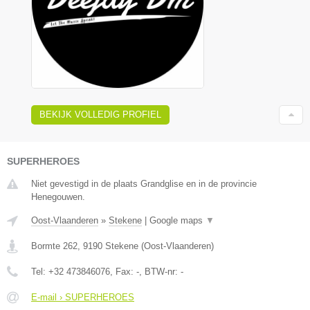
BEKIJK VOLLEDIG PROFIEL
SUPERHEROES
Niet gevestigd in de plaats Grandglise en in de provincie
Henegouwen.
Oost-Vlaanderen
»
Stekene
|
Google maps
▼
Bormte 262
,
9190
Stekene
(
Oost-Vlaanderen
)
Tel:
+32 473846076
, Fax:
-
, BTW-nr:
-
E-mail › SUPERHEROES