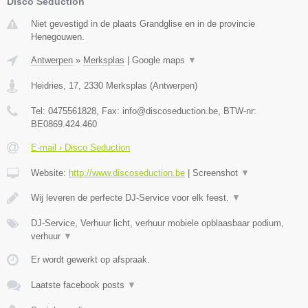
Disco Seduction
Niet gevestigd in de plaats Grandglise en in de provincie
Henegouwen.
Antwerpen
»
Merksplas
|
Google maps
▼
Heidries, 17
,
2330
Merksplas
(
Antwerpen
)
Tel:
0475561828
, Fax:
info@discoseduction.be
, BTW-nr:
BE0869.424.460
E-mail › Disco Seduction
Website:
http://www.discoseduction.be
|
Screenshot
▼
Wij leveren de perfecte DJ-Service voor elk feest.
▼
DJ-Service, Verhuur licht, verhuur mobiele opblaasbaar podium,
verhuur
▼
Er wordt gewerkt op afspraak.
Laatste facebook posts
▼