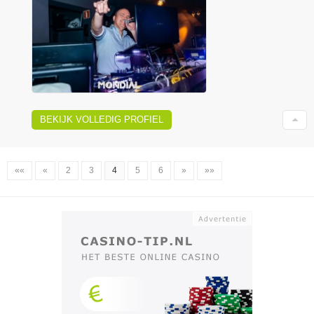
BEKIJK VOLLEDIG PROFIEL
««
«
2
3
4
5
6
»
»»