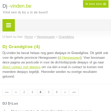
Ik ben een
dj
Dj
-vinden.be
Vind een dj bij u in de buurt!
U bent nu hier:
Home
»
Henegouwen
»
Grandglise
Dj Grandglise (4)
Dj-vinden.be bevat helaas nog geen
deejays in Grandglise
. Dit geldt ook
voor de gehele provincie Henegouwen (
dj Henegouwen
). Voer bovenaan
deze pagina uw postcode in voor de dichtstbijzijnde deejays of ga naar
direct contact met deejays
om via één e-mail in contact te komen met
meerdere deejays tegelijk. Hieronder worden nu overige resultaten
getoond.
««
«
2
3
4
5
6
»
»»
DJ D-Lux