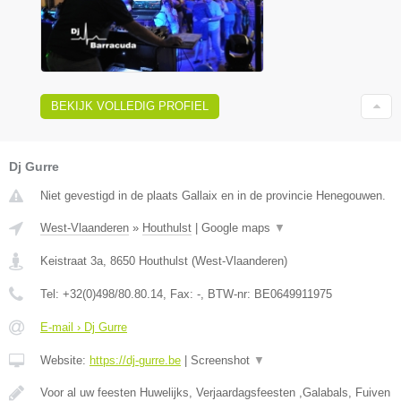
BEKIJK VOLLEDIG PROFIEL
Dj Gurre
Niet gevestigd in de plaats Gallaix en in de provincie Henegouwen.
West-Vlaanderen
»
Houthulst
|
Google maps
▼
Keistraat 3a
,
8650
Houthulst
(
West-Vlaanderen
)
Tel:
+32(0)498/80.80.14
, Fax:
-
, BTW-nr:
BE0649911975
E-mail › Dj Gurre
Website:
https://dj-gurre.be
|
Screenshot
▼
Voor al uw feesten Huwelijks, Verjaardagsfeesten ,Galabals, Fuiven