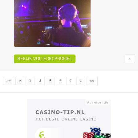
BEKIJK VOLLEDIG PROFIEL
««
«
3
4
5
6
7
»
»»