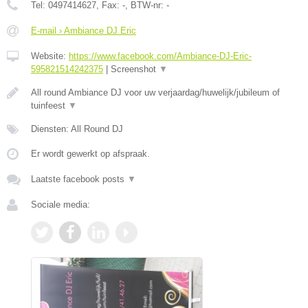
Tel:
0497414627
, Fax:
-
, BTW-nr:
-
E-mail › Ambiance DJ Eric
Website:
https://www.facebook.com/Ambiance-DJ-Eric-
595821514242375
|
Screenshot
▼
All round Ambiance DJ voor uw verjaardag/huwelijk/jubileum of
tuinfeest
▼
Diensten: All Round DJ
Er wordt gewerkt op afspraak.
Laatste facebook posts
▼
Sociale media: