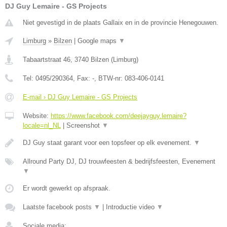
DJ Guy Lemaire - GS Projects
Niet gevestigd in de plaats Gallaix en in de provincie Henegouwen.
Limburg
»
Bilzen
|
Google maps
▼
Tabaartstraat 46
,
3740
Bilzen
(
Limburg
)
Tel:
0495/290364
, Fax:
-
, BTW-nr:
083-406-0141
E-mail › DJ Guy Lemaire - GS Projects
Website:
https://www.facebook.com/deejayguy.lemaire?
locale=nl_NL
|
Screenshot
▼
DJ Guy staat garant voor een topsfeer op elk evenement.
▼
Allround Party DJ, DJ trouwfeesten & bedrijfsfeesten, Evenement
▼
Er wordt gewerkt op afspraak.
Laatste facebook posts
▼
|
Introductie video
▼
Sociale media: