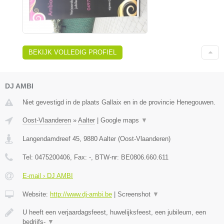
BEKIJK VOLLEDIG PROFIEL
DJ AMBI
Niet gevestigd in de plaats Gallaix en in de provincie Henegouwen.
Oost-Vlaanderen
»
Aalter
|
Google maps
▼
Langendamdreef 45
,
9880
Aalter
(
Oost-Vlaanderen
)
Tel:
0475200406
, Fax:
-
, BTW-nr:
BE0806.660.611
E-mail › DJ AMBI
Website:
http://www.dj-ambi.be
|
Screenshot
▼
U heeft een verjaardagsfeest, huwelijksfeest, een jubileum, een
bedrijfs-
▼