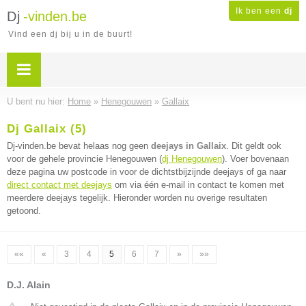
Ik ben een
dj
Dj
-vinden.be
Vind een dj bij u in de buurt!
U bent nu hier:
Home
»
Henegouwen
»
Gallaix
Dj Gallaix (5)
Dj-vinden.be bevat helaas nog geen
deejays in Gallaix
. Dit geldt ook
voor de gehele provincie Henegouwen (
dj Henegouwen
). Voer bovenaan
deze pagina uw postcode in voor de dichtstbijzijnde deejays of ga naar
direct contact met deejays
om via één e-mail in contact te komen met
meerdere deejays tegelijk. Hieronder worden nu overige resultaten
getoond.
««
«
3
4
5
6
7
»
»»
D.J. Alain