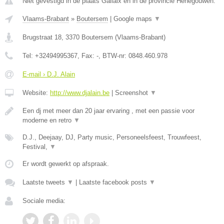
Niet gevestigd in de plaats Gallaix en in de provincie Henegouwen.
Vlaams-Brabant
»
Boutersem
|
Google maps
▼
Brugstraat 18
,
3370
Boutersem
(
Vlaams-Brabant
)
Tel:
+32494995367
, Fax:
-
, BTW-nr:
0848.460.978
E-mail › D.J. Alain
Website:
http://www.djalain.be
|
Screenshot
▼
Een dj met meer dan 20 jaar ervaring , met een passie voor
moderne en retro
▼
D.J., Deejaay, DJ, Party music, Personeelsfeest, Trouwfeest,
Festival,
▼
Er wordt gewerkt op afspraak.
Laatste tweets
▼
|
Laatste facebook posts
▼
Sociale media: