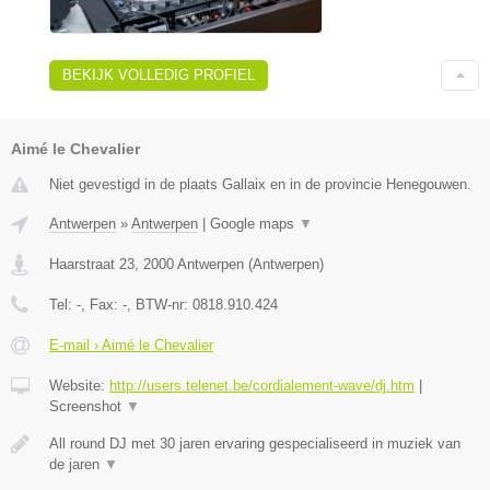
BEKIJK VOLLEDIG PROFIEL
Aimé le Chevalier
Niet gevestigd in de plaats Gallaix en in de provincie Henegouwen.
Antwerpen
»
Antwerpen
|
Google maps
▼
Haarstraat 23
,
2000
Antwerpen
(
Antwerpen
)
Tel:
-
, Fax:
-
, BTW-nr:
0818.910.424
E-mail › Aimé le Chevalier
Website:
http://users.telenet.be/cordialement-wave/dj.htm
|
Screenshot
▼
All round DJ met 30 jaren ervaring gespecialiseerd in muziek van
de jaren
▼