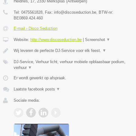
Heidries, 17
,
2330
Merksplas
(
Antwerpen
)
Tel:
0475561828
, Fax:
info@discoseduction.be
, BTW-nr:
BE0869.424.460
E-mail › Disco Seduction
Website:
http://www.discoseduction.be
|
Screenshot
▼
Wij leveren de perfecte DJ-Service voor elk feest.
▼
DJ-Service, Verhuur licht, verhuur mobiele opblaasbaar podium,
verhuur
▼
Er wordt gewerkt op afspraak.
Laatste facebook posts
▼
Sociale media: