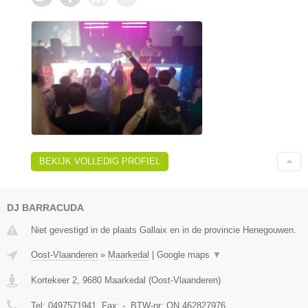
BEKIJK VOLLEDIG PROFIEL
DJ BARRACUDA
Niet gevestigd in de plaats Gallaix en in de provincie Henegouwen.
Oost-Vlaanderen
»
Maarkedal
|
Google maps
▼
Kortekeer 2
,
9680
Maarkedal
(
Oost-Vlaanderen
)
Tel:
0497571941
, Fax:
-
, BTW-nr:
ON 462827976