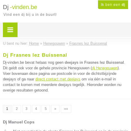
Ik ben een
dj
Dj
-vinden.be
Vind een dj bij u in de buurt!
U bent nu hier:
Home
»
Henegouwen
»
Frasnes lez Buissenal
Dj Frasnes lez Buissenal
Dj-vinden.be bevat helaas nog geen
deejays in Frasnes lez Buissenal
.
Dit geldt ook voor de gehele provincie Henegouwen (
dj Henegouwen
).
Voer bovenaan deze pagina uw postcode in voor de dichtstbijzijnde
deejays of ga naar
direct contact met deejays
om via één e-mail in
contact te komen met meerdere deejays tegelijk. Hieronder worden nu
overige resultaten getoond.
1
2
3
4
5
»
»»
Dj Manuel Cops