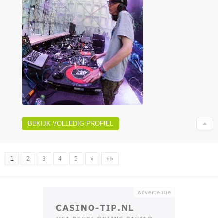
BEKIJK VOLLEDIG PROFIEL
1
2
3
4
5
»
»»