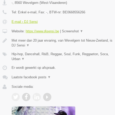
-
,
8560
Wevelgem
(
West-Vlaanderen
)
Tel:
Enkel e-mail
, Fax:
-
, BTW-nr:
BE0668556266
E-mail › DJ Sensi
Website:
https://www.djsensi.be
|
Screenshot
▼
Met meer dan 20 jaar ervaring, van Wevelgem tot Nieuw-Zeeland, is
DJ Sensi
▼
Hip-hop, Dancehall, R&B, Reggae, Soul, Funk, Reggaeton, Soca,
Urban
▼
Er wordt gewerkt op afspraak.
Laatste facebook posts
▼
Sociale media: