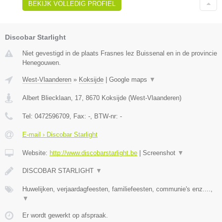
BEKIJK VOLLEDIG PROFIEL
Discobar Starlight
Niet gevestigd in de plaats Frasnes lez Buissenal en in de provincie
Henegouwen.
West-Vlaanderen
»
Koksijde
|
Google maps
▼
Albert Bliecklaan, 17
,
8670
Koksijde
(
West-Vlaanderen
)
Tel:
0472596709
, Fax:
-
, BTW-nr:
-
E-mail › Discobar Starlight
Website:
http://www.discobarstarlight.be
|
Screenshot
▼
DISCOBAR STARLIGHT
▼
Huwelijken, verjaardagfeesten, familiefeesten, communie's enz....,
▼
Er wordt gewerkt op afspraak.