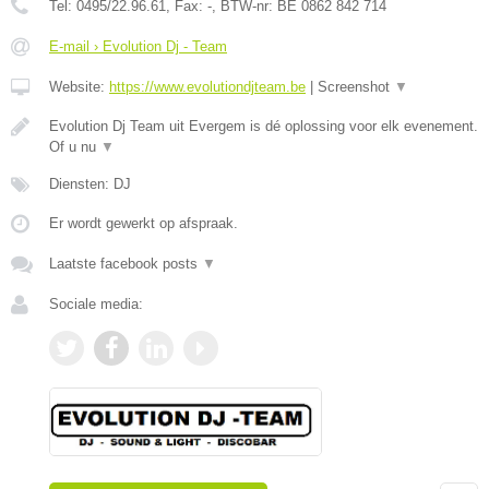
Tel:
0495/22.96.61
, Fax:
-
, BTW-nr:
BE 0862 842 714
E-mail › Evolution Dj - Team
Website:
https://www.evolutiondjteam.be
|
Screenshot
▼
Evolution Dj Team uit Evergem is dé oplossing voor elk evenement.
Of u nu
▼
Diensten: DJ
Er wordt gewerkt op afspraak.
Laatste facebook posts
▼
Sociale media: