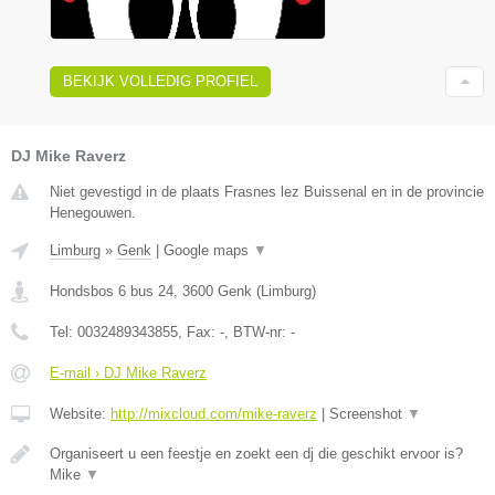
BEKIJK VOLLEDIG PROFIEL
DJ Mike Raverz
Niet gevestigd in de plaats Frasnes lez Buissenal en in de provincie
Henegouwen.
Limburg
»
Genk
|
Google maps
▼
Hondsbos 6 bus 24
,
3600
Genk
(
Limburg
)
Tel:
0032489343855
, Fax:
-
, BTW-nr:
-
E-mail › DJ Mike Raverz
Website:
http://mixcloud.com/mike-raverz
|
Screenshot
▼
Organiseert u een feestje en zoekt een dj die geschikt ervoor is?
Mike
▼