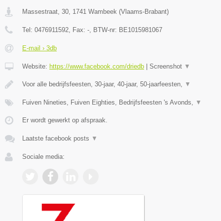
Massestraat, 30
,
1741
Wambeek
(
Vlaams-Brabant
)
Tel:
0476911592
, Fax:
-
, BTW-nr:
BE1015981067
E-mail › 3db
Website:
https://www.facebook.com/driedb
|
Screenshot
▼
Voor alle bedrijfsfeesten, 30-jaar, 40-jaar, 50-jaarfeesten,
▼
Fuiven Nineties, Fuiven Eighties, Bedrijfsfeesten 's Avonds,
▼
Er wordt gewerkt op afspraak.
Laatste facebook posts
▼
Sociale media: