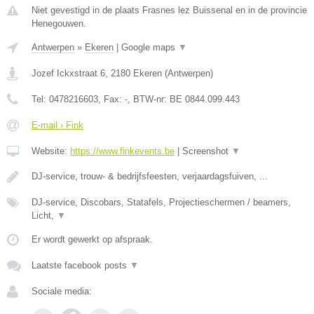
Niet gevestigd in de plaats Frasnes lez Buissenal en in de provincie
Henegouwen.
Antwerpen
»
Ekeren
|
Google maps
▼
Jozef Ickxstraat 6
,
2180
Ekeren
(
Antwerpen
)
Tel:
0478216603
, Fax:
-
, BTW-nr:
BE 0844.099.443
E-mail › Fink
Website:
https://www.finkevents.be
|
Screenshot
▼
DJ-service, trouw- & bedrijfsfeesten, verjaardagsfuiven, ...
DJ-service, Discobars, Statafels, Projectieschermen / beamers,
Licht,
▼
Er wordt gewerkt op afspraak.
Laatste facebook posts
▼
Sociale media: