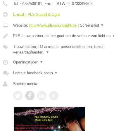
Tel:
0485/506181
, Fax:
-
, BTW-nr:
0733396808
E-mail › PLS Sound & Light
Website:
http://www.pls-soundlight.be
|
Screenshot
▼
PLS is uw partner als het gaat om de verhuur van licht en
▼
Trouwfeesten, DJ animatie, personeelsfeesten, fuiven,
verjaardagfeesten,
▼
Openingstijden
▼
Laatste facebook posts
▼
Sociale media: