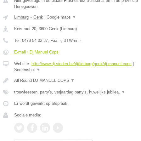
Niet gevestigd in de plaats Frasnes lez Buissenal en in de provincie
Henegouwen.
Limburg
»
Genk
|
Google maps
▼
Keistraat 20
,
3600
Genk
(
Limburg
)
Tel:
0478 54 02 37
, Fax:
-
, BTW-nr:
-
E-mail › Dj Manuel Cops
Website:
http://www.dj-vinden.be/dj/limburg/genk/dj-manuel-cops
|
Screenshot
▼
All Round DJ MANUEL COPS
▼
trouwfeesten, party's, verjaardag party's, huwelijks jubilea,
▼
Er wordt gewerkt op afspraak.
Sociale media: