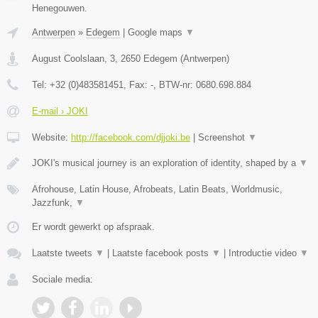
Henegouwen.
Antwerpen
»
Edegem
|
Google maps
▼
August Coolslaan, 3
,
2650
Edegem
(
Antwerpen
)
Tel:
+32 (0)483581451
, Fax:
-
, BTW-nr:
0680.698.884
E-mail › JOKI
Website:
http://facebook.com/djjoki.be
|
Screenshot
▼
JOKI's musical journey is an exploration of identity, shaped by a
▼
Afrohouse, Latin House, Afrobeats, Latin Beats, Worldmusic,
Jazzfunk,
▼
Er wordt gewerkt op afspraak.
Laatste tweets
▼
|
Laatste facebook posts
▼
|
Introductie video
▼
Sociale media: