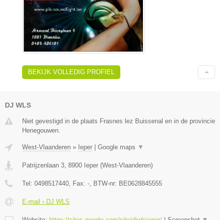
BEKIJK VOLLEDIG PROFIEL
DJ WLS
Niet gevestigd in de plaats Frasnes lez Buissenal en in de provincie
Henegouwen.
West-Vlaanderen
»
Ieper
|
Google maps
▼
Patrijzenlaan 3
,
8900
Ieper
(
West-Vlaanderen
)
Tel:
0498517440
, Fax:
-
, BTW-nr:
BE0628845555
E-mail › DJ WLS
Website:
https://sites.google.com/site/djwlsieper/
|
Screenshot
▼