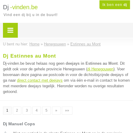
Ik ben een
dj
Dj
-vinden.be
Vind een dj bij u in de buurt!
U bent nu hier:
Home
»
Henegouwen
»
Estinnes au Mont
Dj Estinnes au Mont
Dj-vinden.be bevat helaas nog geen
deejays in Estinnes au Mont
. Dit
geldt ook voor de gehele provincie Henegouwen (
dj Henegouwen
). Voer
bovenaan deze pagina uw postcode in voor de dichtstbijzijnde deejays of
ga naar
direct contact met deejays
om via één e-mail in contact te komen
met meerdere deejays tegelijk. Hieronder worden nu overige resultaten
getoond.
1
2
3
4
5
»
»»
Dj Manuel Cops