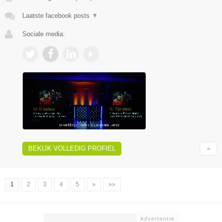
Laatste facebook posts
▼
Sociale media:
BEKIJK VOLLEDIG PROFIEL
1
2
3
4
5
»
»»