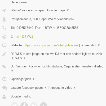
Henegouwen.
West-Vlaanderen
»
Ieper
|
Google maps
▼
Patrijzenlaan 3
,
8900
Ieper
(
West-Vlaanderen
)
Tel:
0498517440
, Fax:
-
, BTW-nr:
BE0628845555
E-mail › DJ WLS
Website:
https://sites.google.com/site/djwlsieper/
|
Screenshot
▼
DJ WLS is een jonge en nieuwe DJ met een andere kijk op muziek.
DJ WLS
▼
DJ, Verhuur, Klank- en Lichtinstallatie, Organisatie, Feesten allerlei,
▼
Openingstijden
▼
Laatste facebook posts
▼
|
Introductie video
▼
Sociale media: