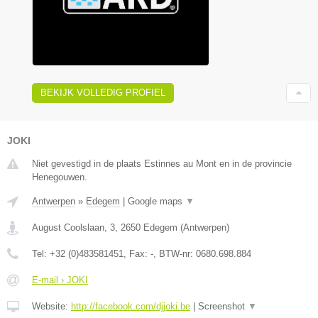
BEKIJK VOLLEDIG PROFIEL
JOKI
Niet gevestigd in de plaats Estinnes au Mont en in de provincie
Henegouwen.
Antwerpen
»
Edegem
|
Google maps
▼
August Coolslaan, 3
,
2650
Edegem
(
Antwerpen
)
Tel:
+32 (0)483581451
, Fax:
-
, BTW-nr:
0680.698.884
E-mail › JOKI
Website:
http://facebook.com/djjoki.be
|
Screenshot
▼