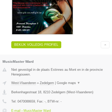
BEKIJK VOLLEDIG PROFIEL
MusicMaster Ward
Niet gevestigd in de plaats Estinnes au Mont en in de provincie
Henegouwen.
West-Vlaanderen
»
Zedelgem
|
Google maps
▼
Berkenhagestraat 18
,
8210
Zedelgem
(
West-Vlaanderen
)
Tel:
0470088659
, Fax:
-
, BTW-nr:
-
E-mail › MusicMaster Ward