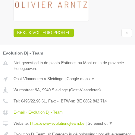
BEKIJK VOLLEDIG PROFIEL
Evolution Dj - Team
Niet gevestigd in de plaats Estinnes au Mont en in de provincie
Henegouwen.
Oost-Vlaanderen
»
Sleidinge
|
Google maps
▼
Wurmstraat 9A
,
9940
Sleidinge
(
Oost-Vlaanderen
)
Tel:
0495/22.96.61
, Fax:
-
, BTW-nr:
BE 0862 842 714
E-mail › Evolution Dj - Team
Website:
https://www.evolutiondjteam.be
|
Screenshot
▼
Evolution Dj Team uit Evergem is dé oplossing voor elk evenement.