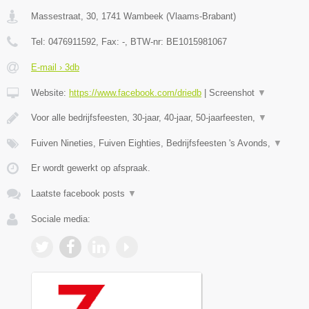
Massestraat, 30
,
1741
Wambeek
(
Vlaams-Brabant
)
Tel:
0476911592
, Fax:
-
, BTW-nr:
BE1015981067
E-mail › 3db
Website:
https://www.facebook.com/driedb
|
Screenshot
▼
Voor alle bedrijfsfeesten, 30-jaar, 40-jaar, 50-jaarfeesten,
▼
Fuiven Nineties, Fuiven Eighties, Bedrijfsfeesten 's Avonds,
▼
Er wordt gewerkt op afspraak.
Laatste facebook posts
▼
Sociale media: