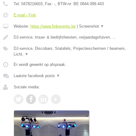
Tel:
0478216603
, Fax:
-
, BTW-nr:
BE 0844.099.443
E-mail › Fink
Website:
https://www.finkevents.be
|
Screenshot
▼
DJ-service, trouw- & bedrijfsfeesten, verjaardagsfuiven, ...
DJ-service, Discobars, Statafels, Projectieschermen / beamers,
Licht,
▼
Er wordt gewerkt op afspraak.
Laatste facebook posts
▼
Sociale media: