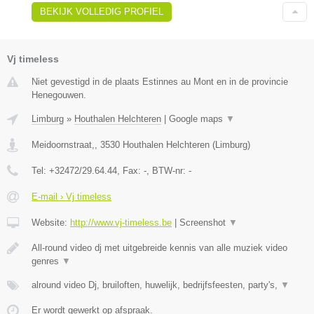
BEKIJK VOLLEDIG PROFIEL
Vj timeless
Niet gevestigd in de plaats Estinnes au Mont en in de provincie
Henegouwen.
Limburg
»
Houthalen Helchteren
|
Google maps
▼
Meidoornstraat,
,
3530
Houthalen Helchteren
(
Limburg
)
Tel:
+32472/29.64.44
, Fax:
-
, BTW-nr:
-
E-mail › Vj timeless
Website:
http://www.vj-timeless.be
|
Screenshot
▼
All-round video dj met uitgebreide kennis van alle muziek video
genres
▼
alround video Dj, bruiloften, huwelijk, bedrijfsfeesten, party's,
▼
Er wordt gewerkt op afspraak.