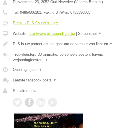
Duivenstraat 23
,
3052
Oud Heverlee
(
Vlaams-Brabant
)
Tel:
0485/506181
, Fax:
-
, BTW-nr:
0733396808
E-mail › PLS Sound & Light
Website:
http://www.pls-soundlight.be
|
Screenshot
▼
PLS is uw partner als het gaat om de verhuur van licht en
▼
Trouwfeesten, DJ animatie, personeelsfeesten, fuiven,
verjaardagfeesten,
▼
Openingstijden
▼
Laatste facebook posts
▼
Sociale media: