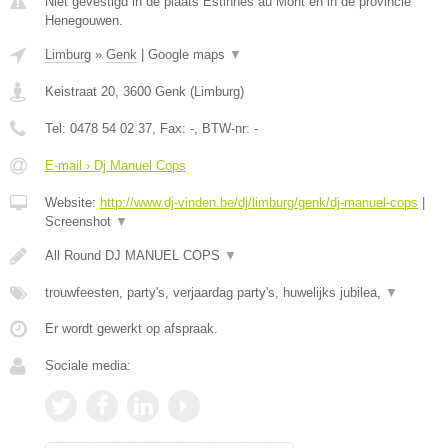
Niet gevestigd in de plaats Estinnes au Mont en in de provincie
Henegouwen.
Limburg
»
Genk
|
Google maps
▼
Keistraat 20
,
3600
Genk
(
Limburg
)
Tel:
0478 54 02 37
, Fax:
-
, BTW-nr:
-
E-mail › Dj Manuel Cops
Website:
http://www.dj-vinden.be/dj/limburg/genk/dj-manuel-cops
|
Screenshot
▼
All Round DJ MANUEL COPS
▼
trouwfeesten, party's, verjaardag party's, huwelijks jubilea,
▼
Er wordt gewerkt op afspraak.
Sociale media: