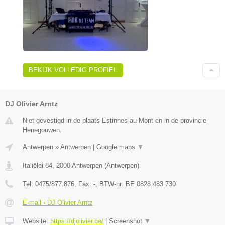
BEKIJK VOLLEDIG PROFIEL
DJ Olivier Arntz
Niet gevestigd in de plaats Estinnes au Mont en in de provincie
Henegouwen.
Antwerpen
»
Antwerpen
|
Google maps
▼
Italiëlei 84
,
2000
Antwerpen
(
Antwerpen
)
Tel:
0475/877.876
, Fax:
-
, BTW-nr:
BE 0828.483.730
E-mail › DJ Olivier Arntz
Website:
https://djolivier.be/
|
Screenshot
▼