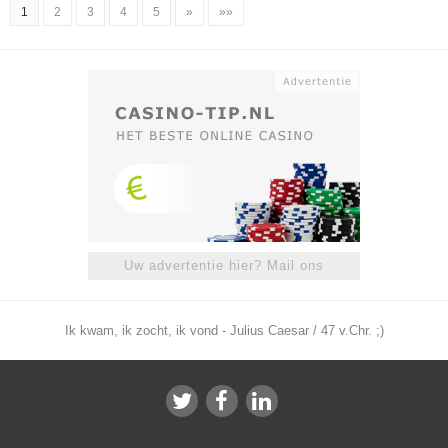
1
2
3
4
5
»
»»
Uw advertentie hier? Mail ons
Ik kwam, ik zocht, ik vond - Julius Caesar / 47 v.Chr. ;)