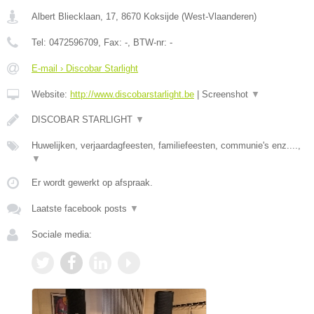
Albert Bliecklaan, 17
,
8670
Koksijde
(
West-Vlaanderen
)
Tel:
0472596709
, Fax:
-
, BTW-nr:
-
E-mail › Discobar Starlight
Website:
http://www.discobarstarlight.be
|
Screenshot
▼
DISCOBAR STARLIGHT
▼
Huwelijken, verjaardagfeesten, familiefeesten, communie's enz....,
▼
Er wordt gewerkt op afspraak.
Laatste facebook posts
▼
Sociale media: