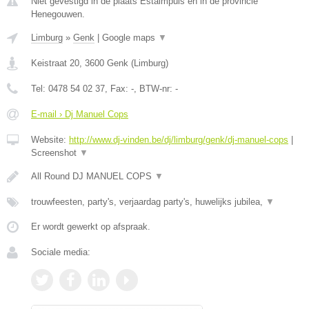
Niet gevestigd in de plaats Estaimpuis en in de provincie
Henegouwen.
Limburg
»
Genk
|
Google maps
▼
Keistraat 20
,
3600
Genk
(
Limburg
)
Tel:
0478 54 02 37
, Fax:
-
, BTW-nr:
-
E-mail › Dj Manuel Cops
Website:
http://www.dj-vinden.be/dj/limburg/genk/dj-manuel-cops
|
Screenshot
▼
All Round DJ MANUEL COPS
▼
trouwfeesten, party's, verjaardag party's, huwelijks jubilea,
▼
Er wordt gewerkt op afspraak.
Sociale media: