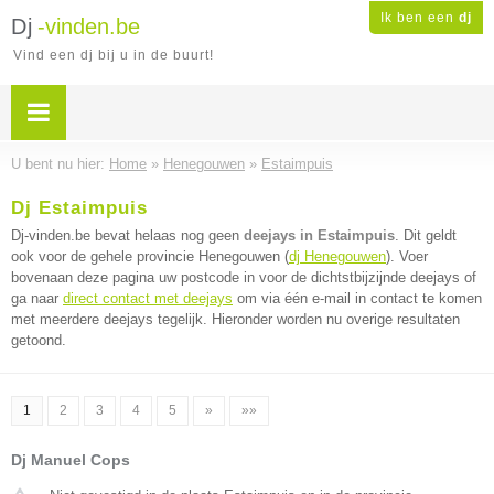
Ik ben een
dj
Dj
-vinden.be
Vind een dj bij u in de buurt!
U bent nu hier:
Home
»
Henegouwen
»
Estaimpuis
Dj Estaimpuis
Dj-vinden.be bevat helaas nog geen
deejays in Estaimpuis
. Dit geldt
ook voor de gehele provincie Henegouwen (
dj Henegouwen
). Voer
bovenaan deze pagina uw postcode in voor de dichtstbijzijnde deejays of
ga naar
direct contact met deejays
om via één e-mail in contact te komen
met meerdere deejays tegelijk. Hieronder worden nu overige resultaten
getoond.
1
2
3
4
5
»
»»
Dj Manuel Cops