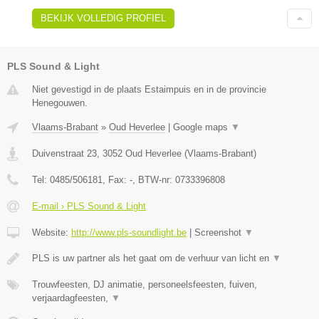
BEKIJK VOLLEDIG PROFIEL
PLS Sound & Light
Niet gevestigd in de plaats Estaimpuis en in de provincie
Henegouwen.
Vlaams-Brabant
»
Oud Heverlee
|
Google maps
▼
Duivenstraat 23
,
3052
Oud Heverlee
(
Vlaams-Brabant
)
Tel:
0485/506181
, Fax:
-
, BTW-nr:
0733396808
E-mail › PLS Sound & Light
Website:
http://www.pls-soundlight.be
|
Screenshot
▼
PLS is uw partner als het gaat om de verhuur van licht en
▼
Trouwfeesten, DJ animatie, personeelsfeesten, fuiven,
verjaardagfeesten,
▼