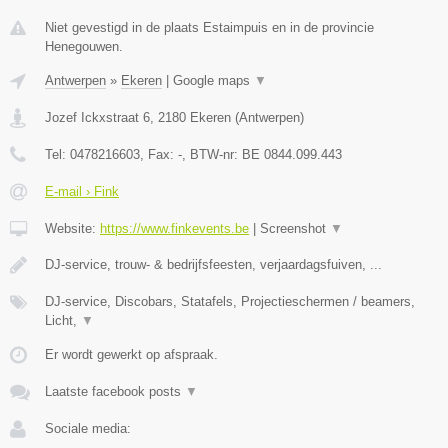
Niet gevestigd in de plaats Estaimpuis en in de provincie
Henegouwen.
Antwerpen
»
Ekeren
|
Google maps
▼
Jozef Ickxstraat 6
,
2180
Ekeren
(
Antwerpen
)
Tel:
0478216603
, Fax:
-
, BTW-nr:
BE 0844.099.443
E-mail › Fink
Website:
https://www.finkevents.be
|
Screenshot
▼
DJ-service, trouw- & bedrijfsfeesten, verjaardagsfuiven, ...
DJ-service, Discobars, Statafels, Projectieschermen / beamers,
Licht,
▼
Er wordt gewerkt op afspraak.
Laatste facebook posts
▼
Sociale media: