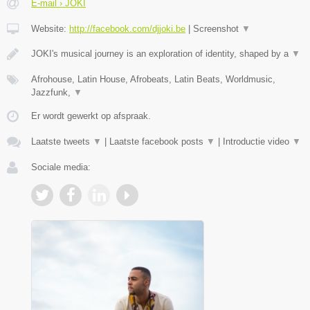
E-mail › JOKI
Website:
http://facebook.com/djjoki.be
|
Screenshot
▼
JOKI's musical journey is an exploration of identity, shaped by a
▼
Afrohouse, Latin House, Afrobeats, Latin Beats, Worldmusic,
Jazzfunk,
▼
Er wordt gewerkt op afspraak.
Laatste tweets
▼
|
Laatste facebook posts
▼
|
Introductie video
▼
Sociale media: