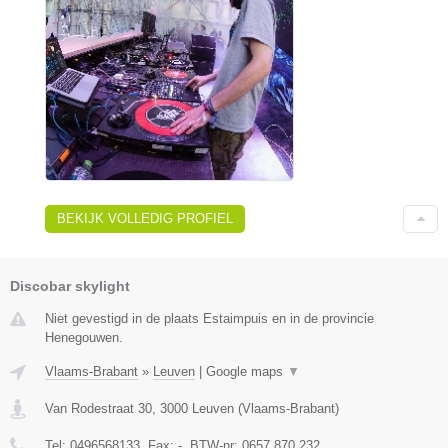
BEKIJK VOLLEDIG PROFIEL
Discobar skylight
Niet gevestigd in de plaats Estaimpuis en in de provincie
Henegouwen.
Vlaams-Brabant
»
Leuven
|
Google maps
▼
Van Rodestraat 30
,
3000
Leuven
(
Vlaams-Brabant
)
Tel:
0496568133
, Fax:
-
, BTW-nr:
0657.870.232