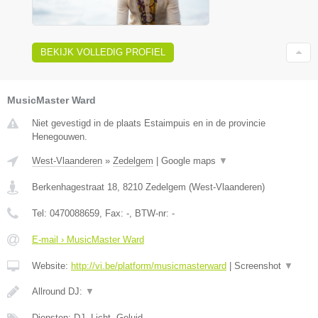
BEKIJK VOLLEDIG PROFIEL
MusicMaster Ward
Niet gevestigd in de plaats Estaimpuis en in de provincie
Henegouwen.
West-Vlaanderen
»
Zedelgem
|
Google maps
▼
Berkenhagestraat 18
,
8210
Zedelgem
(
West-Vlaanderen
)
Tel:
0470088659
, Fax:
-
, BTW-nr:
-
E-mail › MusicMaster Ward
Website:
http://vi.be/platform/musicmasterward
|
Screenshot
▼
Allround DJ:
▼
Diensten: DJ, Licht, Geluid