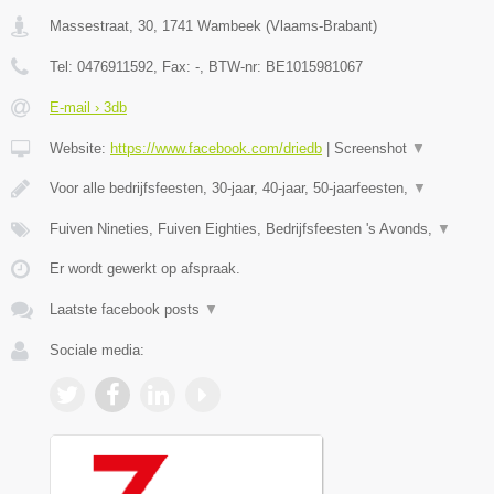
Massestraat, 30
,
1741
Wambeek
(
Vlaams-Brabant
)
Tel:
0476911592
, Fax:
-
, BTW-nr:
BE1015981067
E-mail › 3db
Website:
https://www.facebook.com/driedb
|
Screenshot
▼
Voor alle bedrijfsfeesten, 30-jaar, 40-jaar, 50-jaarfeesten,
▼
Fuiven Nineties, Fuiven Eighties, Bedrijfsfeesten 's Avonds,
▼
Er wordt gewerkt op afspraak.
Laatste facebook posts
▼
Sociale media: