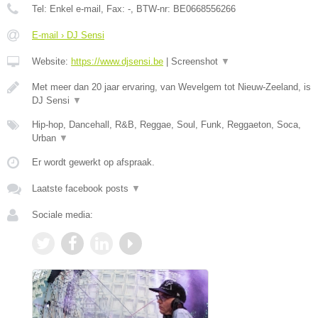
Tel:
Enkel e-mail
, Fax:
-
, BTW-nr:
BE0668556266
E-mail › DJ Sensi
Website:
https://www.djsensi.be
|
Screenshot
▼
Met meer dan 20 jaar ervaring, van Wevelgem tot Nieuw-Zeeland, is
DJ Sensi
▼
Hip-hop, Dancehall, R&B, Reggae, Soul, Funk, Reggaeton, Soca,
Urban
▼
Er wordt gewerkt op afspraak.
Laatste facebook posts
▼
Sociale media: