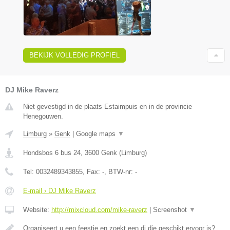
BEKIJK VOLLEDIG PROFIEL
DJ Mike Raverz
Niet gevestigd in de plaats Estaimpuis en in de provincie
Henegouwen.
Limburg
»
Genk
|
Google maps
▼
Hondsbos 6 bus 24
,
3600
Genk
(
Limburg
)
Tel:
0032489343855
, Fax:
-
, BTW-nr:
-
E-mail › DJ Mike Raverz
Website:
http://mixcloud.com/mike-raverz
|
Screenshot
▼
Organiseert u een feestje en zoekt een dj die geschikt ervoor is?