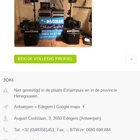
BEKIJK VOLLEDIG PROFIEL
JOKI
Niet gevestigd in de plaats Estaimpuis en in de provincie
Henegouwen.
Antwerpen
»
Edegem
|
Google maps
▼
August Coolslaan, 3
,
2650
Edegem
(
Antwerpen
)
Tel:
+32 (0)483581451
, Fax:
-
, BTW-nr:
0680.698.884