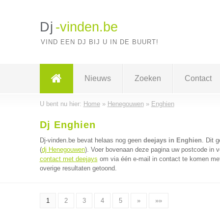
Dj
-vinden.be
VIND EEN DJ BIJ U IN DE BUURT!
Nieuws
Zoeken
Contact
U bent nu hier:
Home
»
Henegouwen
»
Enghien
Dj Enghien
Dj-vinden.be bevat helaas nog geen
deejays in Enghien
. Dit 
(
dj Henegouwen
). Voer bovenaan deze pagina uw postcode in vo
contact met deejays
om via één e-mail in contact te komen met
overige resultaten getoond.
1
2
3
4
5
»
»»