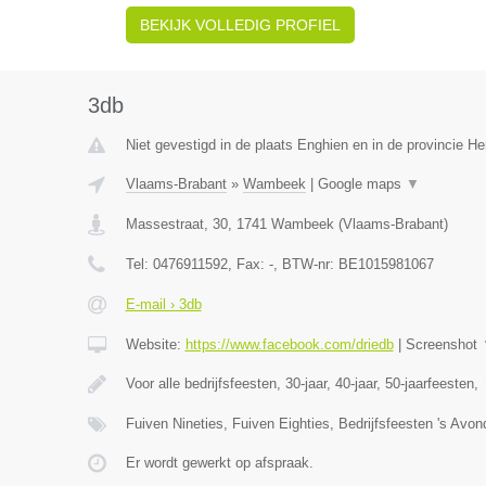
BEKIJK VOLLEDIG PROFIEL
3db
Niet gevestigd in de plaats Enghien en in de provincie 
Vlaams-Brabant
»
Wambeek
|
Google maps
▼
Massestraat, 30
,
1741
Wambeek
(
Vlaams-Brabant
)
Tel:
0476911592
, Fax:
-
, BTW-nr:
BE1015981067
E-mail › 3db
Website:
https://www.facebook.com/driedb
|
Screenshot
Voor alle bedrijfsfeesten, 30-jaar, 40-jaar, 50-jaarfeesten,
Fuiven Nineties, Fuiven Eighties, Bedrijfsfeesten 's Avo
Er wordt gewerkt op afspraak.