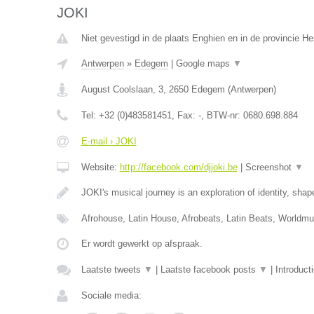
JOKI
Niet gevestigd in de plaats Enghien en in de provincie 
Antwerpen
»
Edegem
|
Google maps
▼
August Coolslaan, 3
,
2650
Edegem
(
Antwerpen
)
Tel:
+32 (0)483581451
, Fax:
-
, BTW-nr:
0680.698.884
E-mail › JOKI
Website:
http://facebook.com/djjoki.be
|
Screenshot
▼
JOKI's musical journey is an exploration of identity, sha
Afrohouse, Latin House, Afrobeats, Latin Beats, Worldm
Er wordt gewerkt op afspraak.
Laatste tweets
▼
|
Laatste facebook posts
▼
|
Introduct
Sociale media: