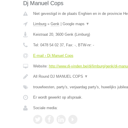
Dj Manuel Cops
Niet gevestigd in de plaats Enghien en in de provincie 
Limburg
»
Genk
|
Google maps
▼
Keistraat 20
,
3600
Genk
(
Limburg
)
Tel:
0478 54 02 37
, Fax:
-
, BTW-nr:
-
E-mail › Dj Manuel Cops
Website:
http://www.dj-vinden.be/dj/limburg/genk/dj-manu
All Round DJ MANUEL COPS
▼
trouwfeesten, party's, verjaardag party's, huwelijks jubile
Er wordt gewerkt op afspraak.
Sociale media: