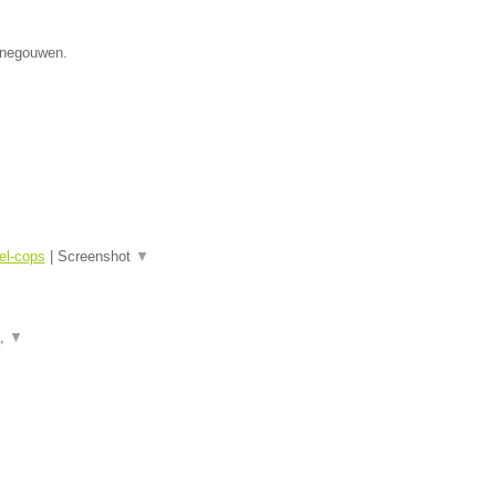
Henegouwen.
el-cops
|
Screenshot
▼
a,
▼