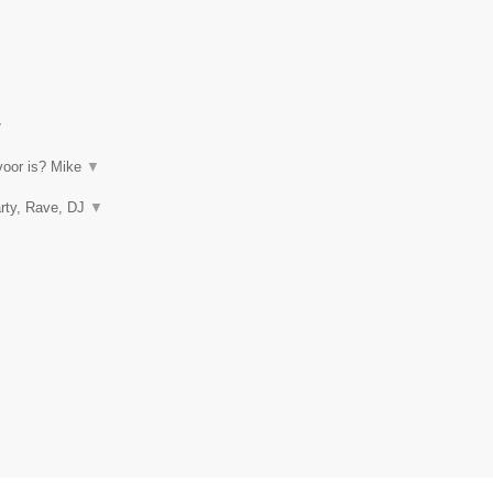
▼
rvoor is? Mike
▼
arty, Rave, DJ
▼