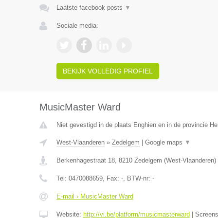
Laatste facebook posts
▼
Sociale media:
BEKIJK VOLLEDIG PROFIEL
MusicMaster Ward
Niet gevestigd in de plaats Enghien en in de provincie 
West-Vlaanderen
»
Zedelgem
|
Google maps
▼
Berkenhagestraat 18
,
8210
Zedelgem
(
West-Vlaanderen
)
Tel:
0470088659
, Fax:
-
, BTW-nr:
-
E-mail › MusicMaster Ward
Website:
http://vi.be/platform/musicmasterward
|
Screen