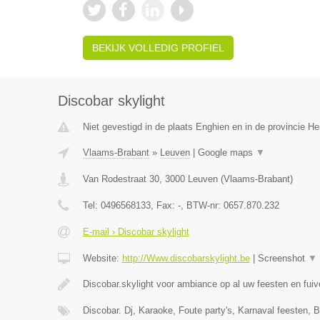
BEKIJK VOLLEDIG PROFIEL
Discobar skylight
Niet gevestigd in de plaats Enghien en in de provincie 
Vlaams-Brabant
»
Leuven
|
Google maps
▼
Van Rodestraat 30
,
3000
Leuven
(
Vlaams-Brabant
)
Tel:
0496568133
, Fax:
-
, BTW-nr:
0657.870.232
E-mail › Discobar skylight
Website:
http://Www.discobarskylight.be
|
Screenshot
▼
Discobar.skylight voor ambiance op al uw feesten en fui
Discobar. Dj, Karaoke, Foute party's, Karnaval feesten, B