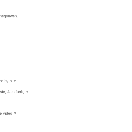
Henegouwen.
ped by a
▼
usic, Jazzfunk,
▼
ie video
▼