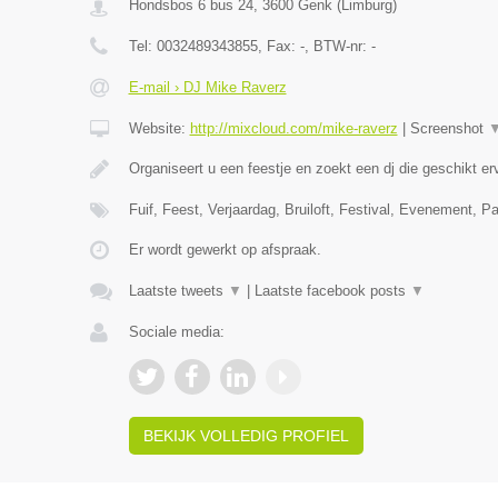
Hondsbos 6 bus 24
,
3600
Genk
(
Limburg
)
Tel:
0032489343855
, Fax:
-
, BTW-nr:
-
E-mail › DJ Mike Raverz
Website:
http://mixcloud.com/mike-raverz
|
Screenshot
Organiseert u een feestje en zoekt een dj die geschikt e
Fuif, Feest, Verjaardag, Bruiloft, Festival, Evenement, P
Er wordt gewerkt op afspraak.
Laatste tweets
▼
|
Laatste facebook posts
▼
Sociale media:
BEKIJK VOLLEDIG PROFIEL