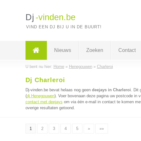
Dj
-vinden.be
VIND EEN DJ BIJ U IN DE BUURT!
Nieuws
Zoeken
Contact
U bent nu hier:
Home
»
Henegouwen
»
Charleroi
Dj Charleroi
Dj-vinden.be bevat helaas nog geen
deejays in Charleroi
. Dit
(
dj Henegouwen
). Voer bovenaan deze pagina uw postcode in vo
contact met deejays
om via één e-mail in contact te komen met
overige resultaten getoond.
1
2
3
4
5
»
»»