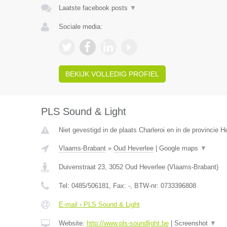
Laatste facebook posts
▼
Sociale media:
BEKIJK VOLLEDIG PROFIEL
PLS Sound & Light
Niet gevestigd in de plaats Charleroi en in de provincie
Vlaams-Brabant
»
Oud Heverlee
|
Google maps
▼
Duivenstraat 23
,
3052
Oud Heverlee
(
Vlaams-Brabant
)
Tel:
0485/506181
, Fax:
-
, BTW-nr:
0733396808
E-mail › PLS Sound & Light
Website:
http://www.pls-soundlight.be
|
Screenshot
▼