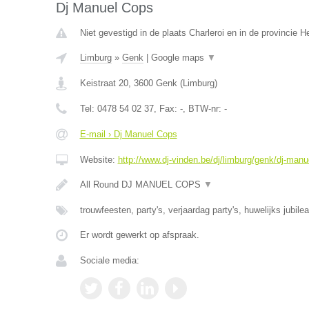
Dj Manuel Cops
Niet gevestigd in de plaats Charleroi en in de provincie
Limburg
»
Genk
|
Google maps
▼
Keistraat 20
,
3600
Genk
(
Limburg
)
Tel:
0478 54 02 37
, Fax:
-
, BTW-nr:
-
E-mail › Dj Manuel Cops
Website:
http://www.dj-vinden.be/dj/limburg/genk/dj-manu
All Round DJ MANUEL COPS
▼
trouwfeesten, party's, verjaardag party's, huwelijks jubile
Er wordt gewerkt op afspraak.
Sociale media: