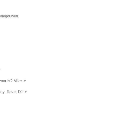
 Henegouwen.
▼
rvoor is? Mike
▼
arty, Rave, DJ
▼