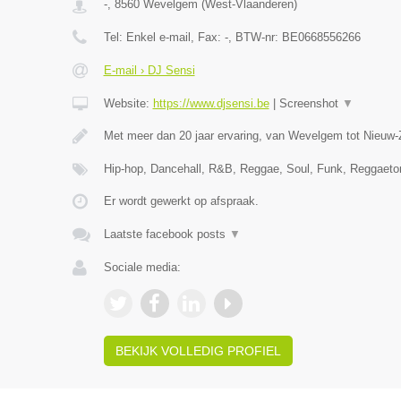
-
,
8560
Wevelgem
(
West-Vlaanderen
)
Tel:
Enkel e-mail
, Fax:
-
, BTW-nr:
BE0668556266
E-mail › DJ Sensi
Website:
https://www.djsensi.be
|
Screenshot
▼
Met meer dan 20 jaar ervaring, van Wevelgem tot Nieuw-
Hip-hop, Dancehall, R&B, Reggae, Soul, Funk, Reggaet
Er wordt gewerkt op afspraak.
Laatste facebook posts
▼
Sociale media:
BEKIJK VOLLEDIG PROFIEL