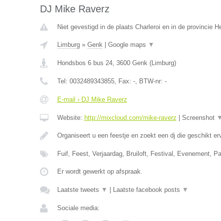
DJ Mike Raverz
Niet gevestigd in de plaats Charleroi en in de provincie
Limburg
»
Genk
|
Google maps
▼
Hondsbos 6 bus 24
,
3600
Genk
(
Limburg
)
Tel:
0032489343855
, Fax:
-
, BTW-nr:
-
E-mail › DJ Mike Raverz
Website:
http://mixcloud.com/mike-raverz
|
Screenshot
Organiseert u een feestje en zoekt een dj die geschikt e
Fuif, Feest, Verjaardag, Bruiloft, Festival, Evenement, P
Er wordt gewerkt op afspraak.
Laatste tweets
▼
|
Laatste facebook posts
▼
Sociale media: