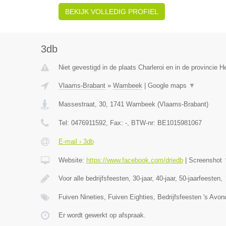
BEKIJK VOLLEDIG PROFIEL
3db
Niet gevestigd in de plaats Charleroi en in de provincie
Vlaams-Brabant
»
Wambeek
|
Google maps
▼
Massestraat, 30
,
1741
Wambeek
(
Vlaams-Brabant
)
Tel:
0476911592
, Fax:
-
, BTW-nr:
BE1015981067
E-mail › 3db
Website:
https://www.facebook.com/driedb
|
Screenshot
Voor alle bedrijfsfeesten, 30-jaar, 40-jaar, 50-jaarfeesten,
Fuiven Nineties, Fuiven Eighties, Bedrijfsfeesten 's Avo
Er wordt gewerkt op afspraak.