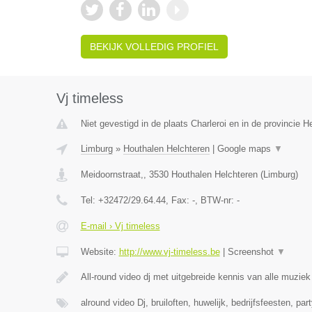
BEKIJK VOLLEDIG PROFIEL
Vj timeless
Niet gevestigd in de plaats Charleroi en in de provincie
Limburg
»
Houthalen Helchteren
|
Google maps
▼
Meidoornstraat,
,
3530
Houthalen Helchteren
(
Limburg
)
Tel:
+32472/29.64.44
, Fax:
-
, BTW-nr:
-
E-mail › Vj timeless
Website:
http://www.vj-timeless.be
|
Screenshot
▼
All-round video dj met uitgebreide kennis van alle muzie
alround video Dj, bruiloften, huwelijk, bedrijfsfeesten, par