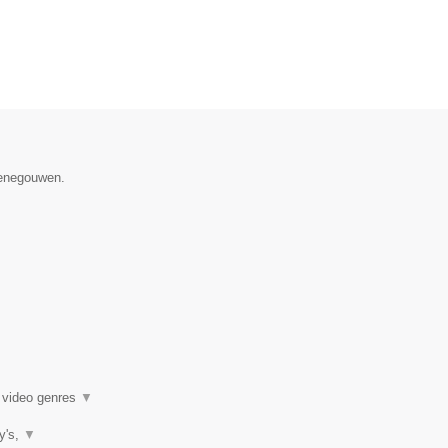
 Henegouwen.
k video genres
▼
ty's,
▼