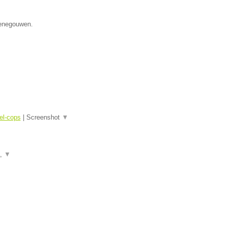
 Henegouwen.
el-cops
|
Screenshot
▼
a,
▼