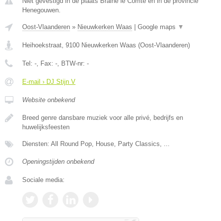
Niet gevestigd in de plaats Braine le Comte en in de provincie
Henegouwen.
Oost-Vlaanderen
»
Nieuwkerken Waas
|
Google maps
▼
Heihoekstraat
,
9100
Nieuwkerken Waas
(
Oost-Vlaanderen
)
Tel:
-
, Fax:
-
, BTW-nr:
-
E-mail › DJ Stijn V
Website onbekend
Breed genre dansbare muziek voor alle privé, bedrijfs en
huwelijksfeesten
Diensten: All Round Pop, House, Party Classics, ...
Openingstijden onbekend
Sociale media: