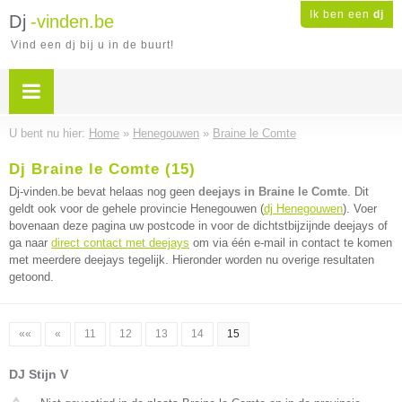
Ik ben een
dj
Dj
-vinden.be
Vind een dj bij u in de buurt!
U bent nu hier:
Home
»
Henegouwen
»
Braine le Comte
Dj Braine le Comte (15)
Dj-vinden.be bevat helaas nog geen
deejays in Braine le Comte
. Dit
geldt ook voor de gehele provincie Henegouwen (
dj Henegouwen
). Voer
bovenaan deze pagina uw postcode in voor de dichtstbijzijnde deejays of
ga naar
direct contact met deejays
om via één e-mail in contact te komen
met meerdere deejays tegelijk. Hieronder worden nu overige resultaten
getoond.
««
«
11
12
13
14
15
DJ Stijn V