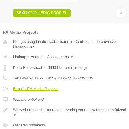
BEKIJK VOLLEDIG PROFIEL
RV Media Projects
Niet gevestigd in de plaats Braine le Comte en in de provincie
Henegouwen.
Limburg
»
Hamont
|
Google maps
▼
Korte Ruiterstraat 2
,
3930
Hamont
(
Limburg
)
Tel:
0494/94.11.79
, Fax:
-
, BTW-nr:
0552857735
E-mail › RV Media Projects
Website onbekend
Wij werken met dj`s met jaren ervaring voor al uw feesten en fuiven!
▼
Diensten onbekend