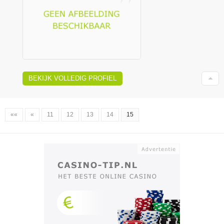
BEKIJK VOLLEDIG PROFIEL
««
«
11
12
13
14
15