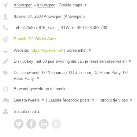
Antwerpen
»
Antwerpen
|
Google maps
▼
Italiëlei 84
,
2000
Antwerpen
(
Antwerpen
)
Tel:
0475/877.876
, Fax:
-
, BTW-nr:
BE 0828.483.730
E-mail › DJ Olivier Arntz
Website:
https://djolivier.be/
|
Screenshot
▼
Diskjockey met 30 jaar ervaring die van je feest een sfeervol en
▼
DJ Trouwfeest, DJ Verjaardag, DJ Jubileum, DJ Home Party, DJ
Retro Party,
▼
Er wordt gewerkt op afspraak.
Laatste tweets
▼
|
Laatste facebook posts
▼
|
Introductie video
▼
Sociale media: