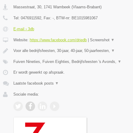
Massestraat, 30
,
1741
Wambeek
(
Vlaams-Brabant
)
Tel:
0476911592
, Fax:
-
, BTW-nr:
BE1015981067
E-mail › 3db
Website:
https://www.facebook.com/driedb
|
Screenshot
▼
Voor alle bedrijfsfeesten, 30-jaar, 40-jaar, 50-jaarfeesten,
▼
Fuiven Nineties, Fuiven Eighties, Bedrijfsfeesten 's Avonds,
▼
Er wordt gewerkt op afspraak.
Laatste facebook posts
▼
Sociale media: