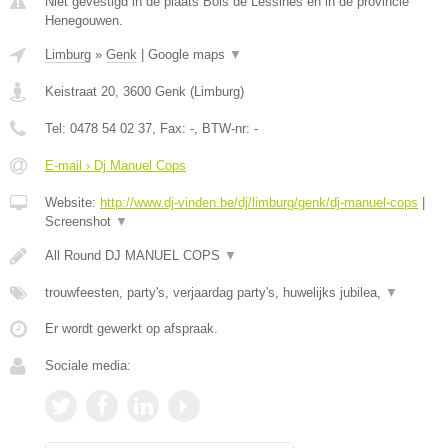
Niet gevestigd in de plaats Bois de Lessines en in de provincie
Henegouwen.
Limburg
»
Genk
|
Google maps
▼
Keistraat 20
,
3600
Genk
(
Limburg
)
Tel:
0478 54 02 37
, Fax:
-
, BTW-nr:
-
E-mail › Dj Manuel Cops
Website:
http://www.dj-vinden.be/dj/limburg/genk/dj-manuel-cops
|
Screenshot
▼
All Round DJ MANUEL COPS
▼
trouwfeesten, party's, verjaardag party's, huwelijks jubilea,
▼
Er wordt gewerkt op afspraak.
Sociale media: