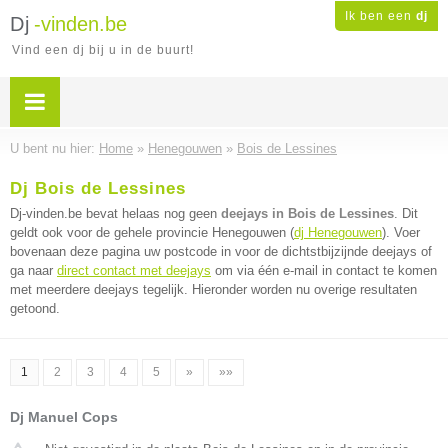
Ik ben een
dj
Dj
-vinden.be
Vind een dj bij u in de buurt!
U bent nu hier:
Home
»
Henegouwen
»
Bois de Lessines
Dj Bois de Lessines
Dj-vinden.be bevat helaas nog geen
deejays in Bois de Lessines
. Dit
geldt ook voor de gehele provincie Henegouwen (
dj Henegouwen
). Voer
bovenaan deze pagina uw postcode in voor de dichtstbijzijnde deejays of
ga naar
direct contact met deejays
om via één e-mail in contact te komen
met meerdere deejays tegelijk. Hieronder worden nu overige resultaten
getoond.
1
2
3
4
5
»
»»
Dj Manuel Cops