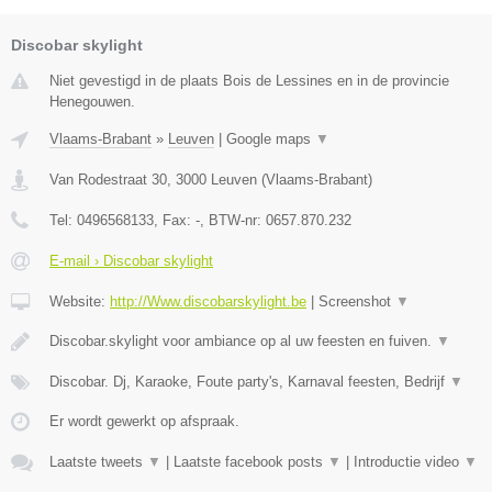
Discobar skylight
Niet gevestigd in de plaats Bois de Lessines en in de provincie
Henegouwen.
Vlaams-Brabant
»
Leuven
|
Google maps
▼
Van Rodestraat 30
,
3000
Leuven
(
Vlaams-Brabant
)
Tel:
0496568133
, Fax:
-
, BTW-nr:
0657.870.232
E-mail › Discobar skylight
Website:
http://Www.discobarskylight.be
|
Screenshot
▼
Discobar.skylight voor ambiance op al uw feesten en fuiven.
▼
Discobar. Dj, Karaoke, Foute party's, Karnaval feesten, Bedrijf
▼
Er wordt gewerkt op afspraak.
Laatste tweets
▼
|
Laatste facebook posts
▼
|
Introductie video
▼