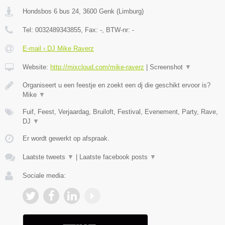
Hondsbos 6 bus 24
,
3600
Genk
(
Limburg
)
Tel:
0032489343855
, Fax:
-
, BTW-nr:
-
E-mail › DJ Mike Raverz
Website:
http://mixcloud.com/mike-raverz
|
Screenshot
▼
Organiseert u een feestje en zoekt een dj die geschikt ervoor is?
Mike
▼
Fuif, Feest, Verjaardag, Bruiloft, Festival, Evenement, Party, Rave,
DJ
▼
Er wordt gewerkt op afspraak.
Laatste tweets
▼
|
Laatste facebook posts
▼
Sociale media: