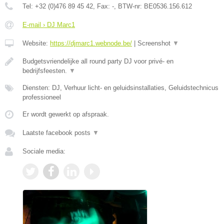
Tel:
+32 (0)476 89 45 42
, Fax:
-
, BTW-nr:
BE0536.156.612
E-mail › DJ Marc1
Website:
https://djmarc1.webnode.be/
|
Screenshot
▼
Budgetsvriendelijke all round party DJ voor privé- en
bedrijfsfeesten.
▼
Diensten: DJ, Verhuur licht- en geluidsinstallaties, Geluidstechnicus
professioneel
Er wordt gewerkt op afspraak.
Laatste facebook posts
▼
Sociale media: