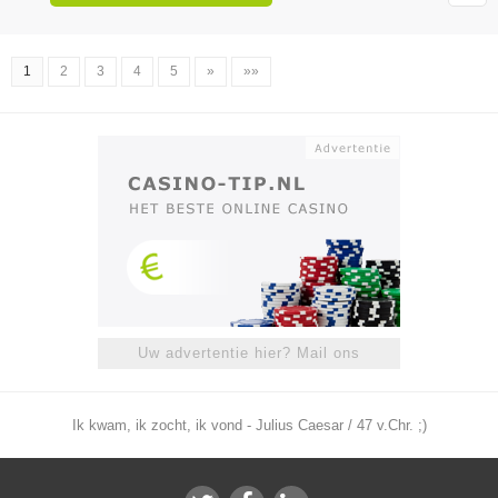
1
2
3
4
5
»
»»
Uw advertentie hier? Mail ons
Ik kwam, ik zocht, ik vond - Julius Caesar / 47 v.Chr. ;)