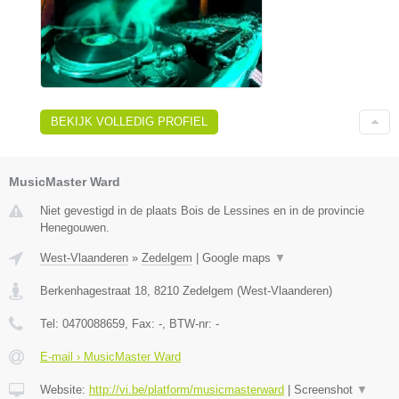
BEKIJK VOLLEDIG PROFIEL
MusicMaster Ward
Niet gevestigd in de plaats Bois de Lessines en in de provincie
Henegouwen.
West-Vlaanderen
»
Zedelgem
|
Google maps
▼
Berkenhagestraat 18
,
8210
Zedelgem
(
West-Vlaanderen
)
Tel:
0470088659
, Fax:
-
, BTW-nr:
-
E-mail › MusicMaster Ward
Website:
http://vi.be/platform/musicmasterward
|
Screenshot
▼