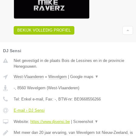
BEKIJK VOLLEDIG PROFIEL
DJ Sensi
Niet gevestigd in de plaats Bois de Lessines en in de provincie
Henegouwen.
West-Vlaanderen
»
Wevelgem
|
Google maps
▼
-
,
8560
Wevelgem
(
West-Vlaanderen
)
Tel:
Enkel e-mail
, Fax:
-
, BTW-nr:
BE0668556266
E-mail › DJ Sensi
Website:
https://www.djsensi.be
|
Screenshot
▼
Met meer dan 20 jaar ervaring, van Wevelgem tot Nieuw-Zeeland, is