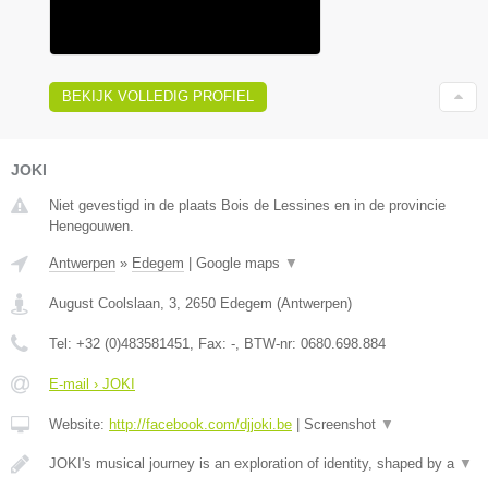
BEKIJK VOLLEDIG PROFIEL
JOKI
Niet gevestigd in de plaats Bois de Lessines en in de provincie
Henegouwen.
Antwerpen
»
Edegem
|
Google maps
▼
August Coolslaan, 3
,
2650
Edegem
(
Antwerpen
)
Tel:
+32 (0)483581451
, Fax:
-
, BTW-nr:
0680.698.884
E-mail › JOKI
Website:
http://facebook.com/djjoki.be
|
Screenshot
▼
JOKI's musical journey is an exploration of identity, shaped by a
▼