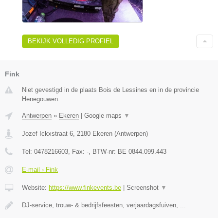
BEKIJK VOLLEDIG PROFIEL
Fink
Niet gevestigd in de plaats Bois de Lessines en in de provincie
Henegouwen.
Antwerpen
»
Ekeren
|
Google maps
▼
Jozef Ickxstraat 6
,
2180
Ekeren
(
Antwerpen
)
Tel:
0478216603
, Fax:
-
, BTW-nr:
BE 0844.099.443
E-mail › Fink
Website:
https://www.finkevents.be
|
Screenshot
▼
DJ-service, trouw- & bedrijfsfeesten, verjaardagsfuiven, ...