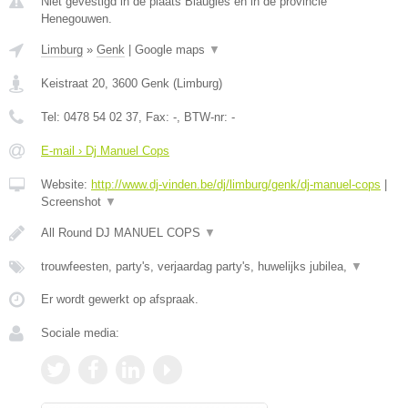
Niet gevestigd in de plaats Blaugies en in de provincie
Henegouwen.
Limburg
»
Genk
|
Google maps
▼
Keistraat 20
,
3600
Genk
(
Limburg
)
Tel:
0478 54 02 37
, Fax:
-
, BTW-nr:
-
E-mail › Dj Manuel Cops
Website:
http://www.dj-vinden.be/dj/limburg/genk/dj-manuel-cops
|
Screenshot
▼
All Round DJ MANUEL COPS
▼
trouwfeesten, party's, verjaardag party's, huwelijks jubilea,
▼
Er wordt gewerkt op afspraak.
Sociale media: