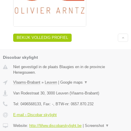
BEKIJK VOLLEDIG PROFIEL
Discobar skylight
Niet gevestigd in de plaats Blaugies en in de provincie
Henegouwen.
Vlaams-Brabant
»
Leuven
|
Google maps
▼
Van Rodestraat 30
,
3000
Leuven
(
Vlaams-Brabant
)
Tel:
0496568133
, Fax:
-
, BTW-nr:
0657.870.232
E-mail › Discobar skylight
Website:
http://Www.discobarskylight.be
|
Screenshot
▼