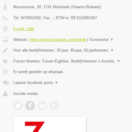
Massestraat, 30
,
1741
Wambeek
(
Vlaams-Brabant
)
Tel:
0476911592
, Fax:
-
, BTW-nr:
BE1015981067
E-mail › 3db
Website:
https://www.facebook.com/driedb
|
Screenshot
▼
Voor alle bedrijfsfeesten, 30-jaar, 40-jaar, 50-jaarfeesten,
▼
Fuiven Nineties, Fuiven Eighties, Bedrijfsfeesten 's Avonds,
▼
Er wordt gewerkt op afspraak.
Laatste facebook posts
▼
Sociale media: