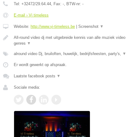
Tel:
+32472/29.64.44
, Fax:
-
, BTW-nr:
-
E-mail › Vj timeless
Website:
http://www.vj-timeless.be
|
Screenshot
▼
All-round video dj met uitgebreide kennis van alle muziek video
genres
▼
alround video Dj, bruiloften, huwelijk, bedrijfsfeesten, party's,
▼
Er wordt gewerkt op afspraak.
Laatste facebook posts
▼
Sociale media: