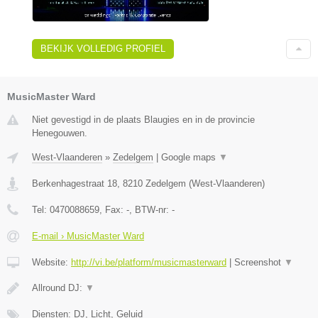
BEKIJK VOLLEDIG PROFIEL
MusicMaster Ward
Niet gevestigd in de plaats Blaugies en in de provincie
Henegouwen.
West-Vlaanderen
»
Zedelgem
|
Google maps
▼
Berkenhagestraat 18
,
8210
Zedelgem
(
West-Vlaanderen
)
Tel:
0470088659
, Fax:
-
, BTW-nr:
-
E-mail › MusicMaster Ward
Website:
http://vi.be/platform/musicmasterward
|
Screenshot
▼
Allround DJ:
▼
Diensten: DJ, Licht, Geluid