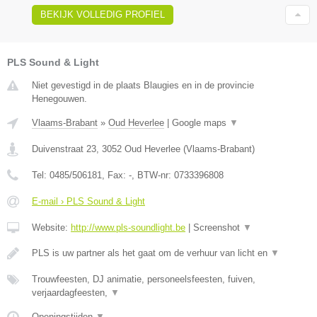
BEKIJK VOLLEDIG PROFIEL
PLS Sound & Light
Niet gevestigd in de plaats Blaugies en in de provincie
Henegouwen.
Vlaams-Brabant
»
Oud Heverlee
|
Google maps
▼
Duivenstraat 23
,
3052
Oud Heverlee
(
Vlaams-Brabant
)
Tel:
0485/506181
, Fax:
-
, BTW-nr:
0733396808
E-mail › PLS Sound & Light
Website:
http://www.pls-soundlight.be
|
Screenshot
▼
PLS is uw partner als het gaat om de verhuur van licht en
▼
Trouwfeesten, DJ animatie, personeelsfeesten, fuiven,
verjaardagfeesten,
▼
Openingstijden
▼