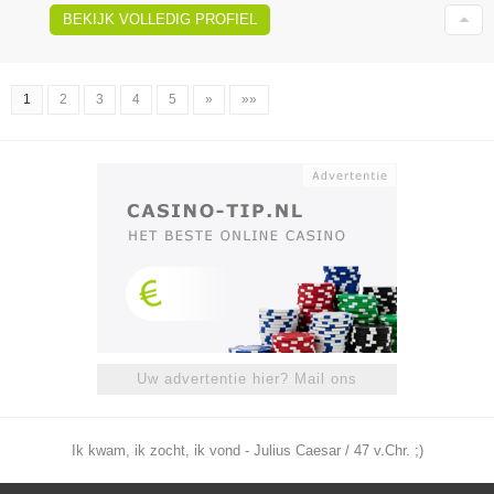
BEKIJK VOLLEDIG PROFIEL
1
2
3
4
5
»
»»
Uw advertentie hier? Mail ons
Ik kwam, ik zocht, ik vond - Julius Caesar / 47 v.Chr. ;)