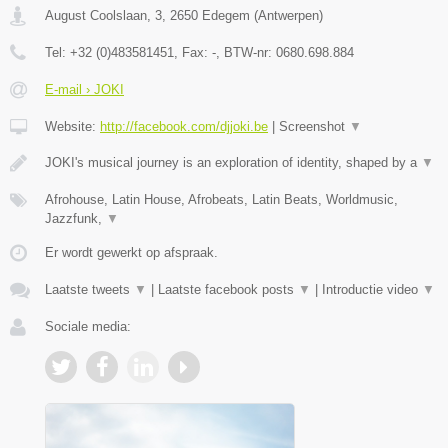
August Coolslaan, 3
,
2650
Edegem
(
Antwerpen
)
Tel:
+32 (0)483581451
, Fax:
-
, BTW-nr:
0680.698.884
E-mail › JOKI
Website:
http://facebook.com/djjoki.be
|
Screenshot
▼
JOKI's musical journey is an exploration of identity, shaped by a
▼
Afrohouse, Latin House, Afrobeats, Latin Beats, Worldmusic,
Jazzfunk,
▼
Er wordt gewerkt op afspraak.
Laatste tweets
▼
|
Laatste facebook posts
▼
|
Introductie video
▼
Sociale media: