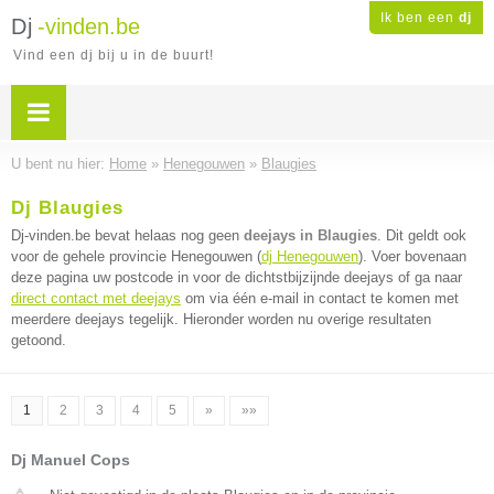
Ik ben een
dj
Dj
-vinden.be
Vind een dj bij u in de buurt!
U bent nu hier:
Home
»
Henegouwen
»
Blaugies
Dj Blaugies
Dj-vinden.be bevat helaas nog geen
deejays in Blaugies
. Dit geldt ook
voor de gehele provincie Henegouwen (
dj Henegouwen
). Voer bovenaan
deze pagina uw postcode in voor de dichtstbijzijnde deejays of ga naar
direct contact met deejays
om via één e-mail in contact te komen met
meerdere deejays tegelijk. Hieronder worden nu overige resultaten
getoond.
1
2
3
4
5
»
»»
Dj Manuel Cops