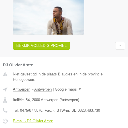
BEKIJK VOLLEDIG PROFIEL
DJ Olivier Arntz
Niet gevestigd in de plaats Blaugies en in de provincie
Henegouwen.
Antwerpen
»
Antwerpen
|
Google maps
▼
Italiëlei 84
,
2000
Antwerpen
(
Antwerpen
)
Tel:
0475/877.876
, Fax:
-
, BTW-nr:
BE 0828.483.730
E-mail › DJ Olivier Arntz