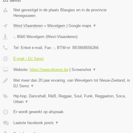
DJ Sensi
Niet gevestigd in de plaats Blaugies en in de provincie
Henegouwen.
West-Vlaanderen
»
Wevelgem
|
Google maps
▼
-
,
8560
Wevelgem
(
West-Vlaanderen
)
Tel:
Enkel e-mail
, Fax:
-
, BTW-nr:
BE0668556266
E-mail › DJ Sensi
Website:
https://www.djsensi.be
|
Screenshot
▼
Met meer dan 20 jaar ervaring, van Wevelgem tot Nieuw-Zeeland, is
DJ Sensi
▼
Hip-hop, Dancehall, R&B, Reggae, Soul, Funk, Reggaeton, Soca,
Urban
▼
Er wordt gewerkt op afspraak.
Laatste facebook posts
▼