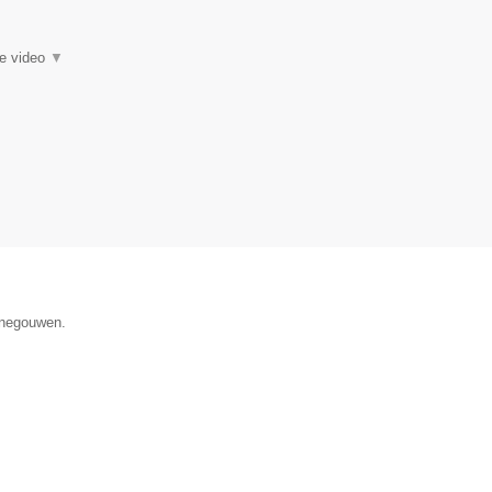
ie video
▼
Henegouwen.