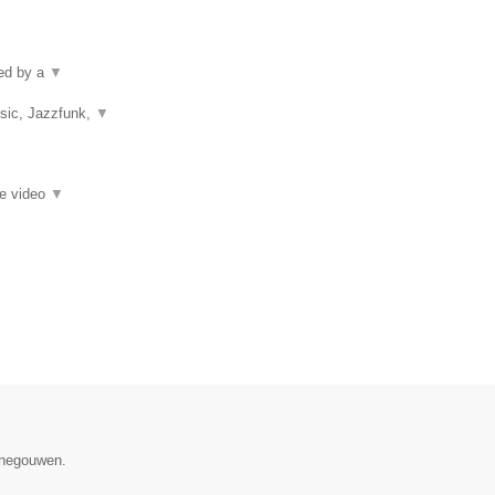
ped by a
▼
usic, Jazzfunk,
▼
ie video
▼
Henegouwen.