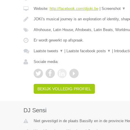
Website:
http://facebook.com/djjoki.be
|
Screenshot
▼
JOKI's musical journey is an exploration of identity, sha
Afrohouse, Latin House, Afrobeats, Latin Beats, Worldm
Er wordt gewerkt op afspraak.
Laatste tweets
▼
|
Laatste facebook posts
▼
|
Introduct
Sociale media:
BEKIJK VOLLEDIG PROFIEL
DJ Sensi
Niet gevestigd in de plaats Bassilly en in de provincie 