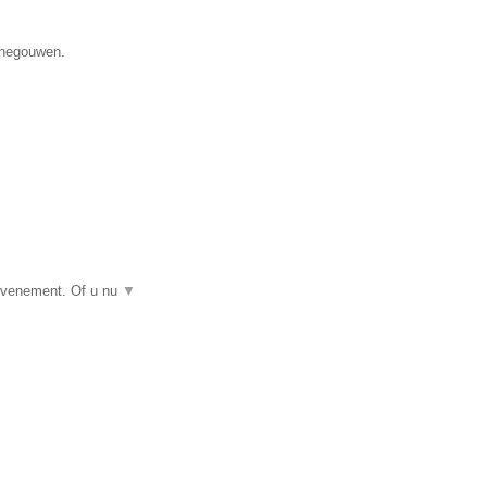
Henegouwen.
 evenement. Of u nu
▼