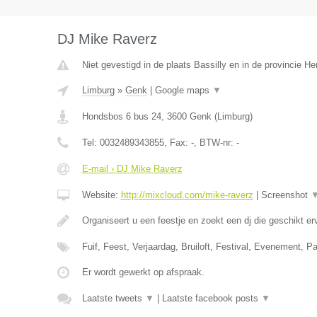
DJ Mike Raverz
Niet gevestigd in de plaats Bassilly en in de provincie 
Limburg
»
Genk
|
Google maps
▼
Hondsbos 6 bus 24
,
3600
Genk
(
Limburg
)
Tel:
0032489343855
, Fax:
-
, BTW-nr:
-
E-mail › DJ Mike Raverz
Website:
http://mixcloud.com/mike-raverz
|
Screenshot
Organiseert u een feestje en zoekt een dj die geschikt e
Fuif, Feest, Verjaardag, Bruiloft, Festival, Evenement, P
Er wordt gewerkt op afspraak.
Laatste tweets
▼
|
Laatste facebook posts
▼