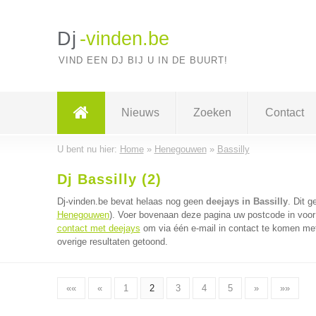
Dj
-vinden.be
VIND EEN DJ BIJ U IN DE BUURT!
Nieuws
Zoeken
Contact
U bent nu hier:
Home
»
Henegouwen
»
Bassilly
Dj Bassilly (2)
Dj-vinden.be bevat helaas nog geen
deejays in Bassilly
. Dit 
Henegouwen
). Voer bovenaan deze pagina uw postcode in voor 
contact met deejays
om via één e-mail in contact te komen met
overige resultaten getoond.
««
«
1
2
3
4
5
»
»»