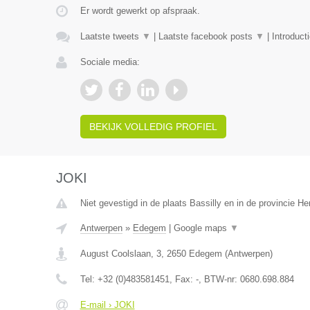
Er wordt gewerkt op afspraak.
Laatste tweets
▼
|
Laatste facebook posts
▼
|
Introduct
Sociale media:
BEKIJK VOLLEDIG PROFIEL
JOKI
Niet gevestigd in de plaats Bassilly en in de provincie 
Antwerpen
»
Edegem
|
Google maps
▼
August Coolslaan, 3
,
2650
Edegem
(
Antwerpen
)
Tel:
+32 (0)483581451
, Fax:
-
, BTW-nr:
0680.698.884
E-mail › JOKI