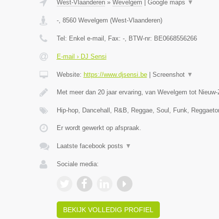
West-Vlaanderen
»
Wevelgem
|
Google maps
▼
-
,
8560
Wevelgem
(
West-Vlaanderen
)
Tel:
Enkel e-mail
, Fax:
-
, BTW-nr:
BE0668556266
E-mail › DJ Sensi
Website:
https://www.djsensi.be
|
Screenshot
▼
Met meer dan 20 jaar ervaring, van Wevelgem tot Nieuw-
Hip-hop, Dancehall, R&B, Reggae, Soul, Funk, Reggaet
Er wordt gewerkt op afspraak.
Laatste facebook posts
▼
Sociale media:
BEKIJK VOLLEDIG PROFIEL