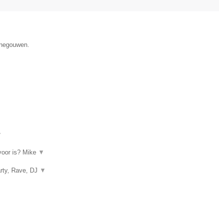
Henegouwen.
▼
rvoor is? Mike
▼
arty, Rave, DJ
▼