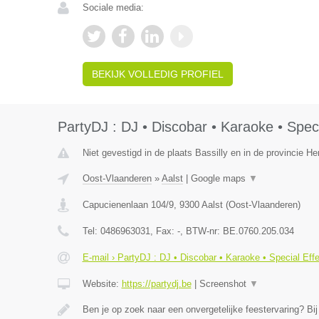
Sociale media:
BEKIJK VOLLEDIG PROFIEL
PartyDJ : DJ • Discobar • Karaoke • Speci
Niet gevestigd in de plaats Bassilly en in de provincie 
Oost-Vlaanderen
»
Aalst
|
Google maps
▼
Capucienenlaan 104/9
,
9300
Aalst
(
Oost-Vlaanderen
)
Tel:
0486963031
, Fax:
-
, BTW-nr:
BE.0760.205.034
E-mail › PartyDJ : DJ • Discobar • Karaoke • Special Eff
Website:
https://partydj.be
|
Screenshot
▼
Ben je op zoek naar een onvergetelijke feestervaring? Bi