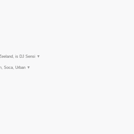
Zeeland, is DJ Sensi
▼
on, Soca, Urban
▼