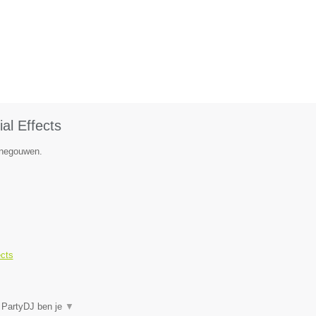
al Effects
Henegouwen.
ects
j PartyDJ ben je
▼