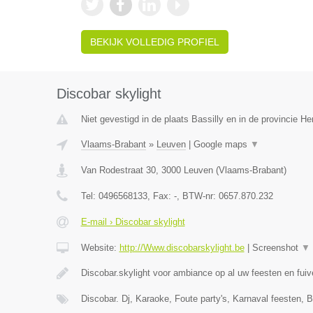
BEKIJK VOLLEDIG PROFIEL
Discobar skylight
Niet gevestigd in de plaats Bassilly en in de provincie 
Vlaams-Brabant
»
Leuven
|
Google maps
▼
Van Rodestraat 30
,
3000
Leuven
(
Vlaams-Brabant
)
Tel:
0496568133
, Fax:
-
, BTW-nr:
0657.870.232
E-mail › Discobar skylight
Website:
http://Www.discobarskylight.be
|
Screenshot
▼
Discobar.skylight voor ambiance op al uw feesten en fui
Discobar. Dj, Karaoke, Foute party's, Karnaval feesten, B