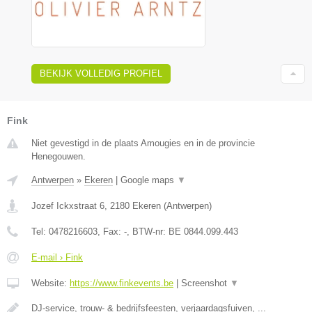
BEKIJK VOLLEDIG PROFIEL
Fink
Niet gevestigd in de plaats Amougies en in de provincie
Henegouwen.
Antwerpen
»
Ekeren
|
Google maps
▼
Jozef Ickxstraat 6
,
2180
Ekeren
(
Antwerpen
)
Tel:
0478216603
, Fax:
-
, BTW-nr:
BE 0844.099.443
E-mail › Fink
Website:
https://www.finkevents.be
|
Screenshot
▼
DJ-service, trouw- & bedrijfsfeesten, verjaardagsfuiven, ...