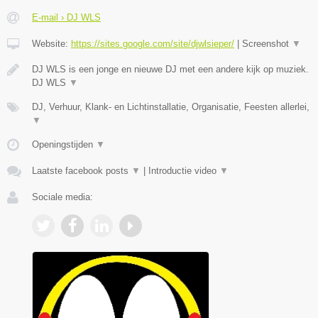
E-mail › DJ WLS
Website:
https://sites.google.com/site/djwlsieper/
|
Screenshot
▼
DJ WLS is een jonge en nieuwe DJ met een andere kijk op muziek.
DJ WLS
▼
DJ, Verhuur, Klank- en Lichtinstallatie, Organisatie, Feesten allerlei,
▼
Openingstijden
▼
Laatste facebook posts
▼
|
Introductie video
▼
Sociale media: