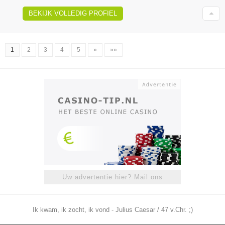
BEKIJK VOLLEDIG PROFIEL
1
2
3
4
5
»
»»
Uw advertentie hier? Mail ons
Ik kwam, ik zocht, ik vond - Julius Caesar / 47 v.Chr. ;)