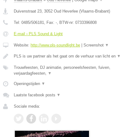
Duivenstraat 23
,
3052
Oud Heverlee
(
Vlaams-Brabant
)
Tel:
0485/506181
, Fax:
-
, BTW-nr:
0733396808
E-mail › PLS Sound & Light
Website:
http://www.pls-soundlight.be
|
Screenshot
▼
PLS is uw partner als het gaat om de verhuur van licht en
▼
Trouwfeesten, DJ animatie, personeelsfeesten, fuiven,
verjaardagfeesten,
▼
Openingstijden
▼
Laatste facebook posts
▼
Sociale media: