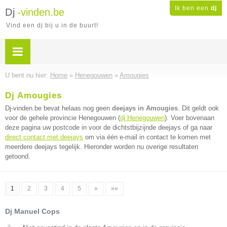
Ik ben een
dj
Dj
-vinden.be
Vind een dj bij u in de buurt!
U bent nu hier:
Home
»
Henegouwen
»
Amougies
Dj Amougies
Dj-vinden.be bevat helaas nog geen
deejays in Amougies
. Dit geldt ook
voor de gehele provincie Henegouwen (
dj Henegouwen
). Voer bovenaan
deze pagina uw postcode in voor de dichtstbijzijnde deejays of ga naar
direct contact met deejays
om via één e-mail in contact te komen met
meerdere deejays tegelijk. Hieronder worden nu overige resultaten
getoond.
1
2
3
4
5
»
»»
Dj Manuel Cops