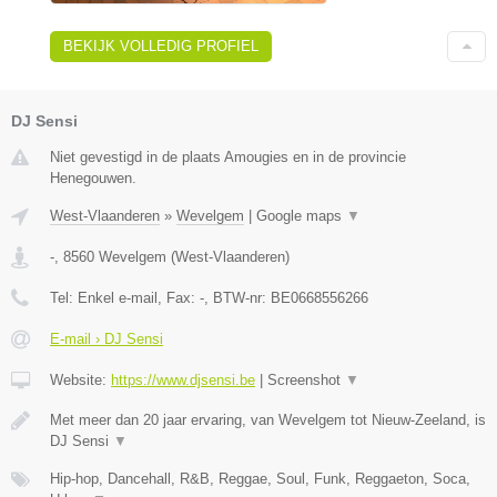
BEKIJK VOLLEDIG PROFIEL
DJ Sensi
Niet gevestigd in de plaats Amougies en in de provincie
Henegouwen.
West-Vlaanderen
»
Wevelgem
|
Google maps
▼
-
,
8560
Wevelgem
(
West-Vlaanderen
)
Tel:
Enkel e-mail
, Fax:
-
, BTW-nr:
BE0668556266
E-mail › DJ Sensi
Website:
https://www.djsensi.be
|
Screenshot
▼
Met meer dan 20 jaar ervaring, van Wevelgem tot Nieuw-Zeeland, is
DJ Sensi
▼
Hip-hop, Dancehall, R&B, Reggae, Soul, Funk, Reggaeton, Soca,