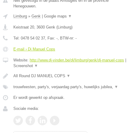
Niet gevestigd in de plaats Amougies en in de provincie
Henegouwen.
Limburg
»
Genk
|
Google maps
▼
Keistraat 20
,
3600
Genk
(
Limburg
)
Tel:
0478 54 02 37
, Fax:
-
, BTW-nr:
-
E-mail › Dj Manuel Cops
Website:
http://www.dj-vinden.be/dj/limburg/genk/dj-manuel-cops
|
Screenshot
▼
All Round DJ MANUEL COPS
▼
trouwfeesten, party's, verjaardag party's, huwelijks jubilea,
▼
Er wordt gewerkt op afspraak.
Sociale media: