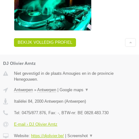
BEKIJK VOLLEDIG PROFIEL
DJ Olivier Arntz
Niet gevestigd in de plaats Amougies en in de provincie
Henegouwen.
Antwerpen
»
Antwerpen
|
Google maps
▼
Italiëlei 84
,
2000
Antwerpen
(
Antwerpen
)
Tel:
0475/877.876
, Fax:
-
, BTW-nr:
BE 0828.483.730
E-mail › DJ Olivier Arntz
Website:
https://djolivier.be/
|
Screenshot
▼