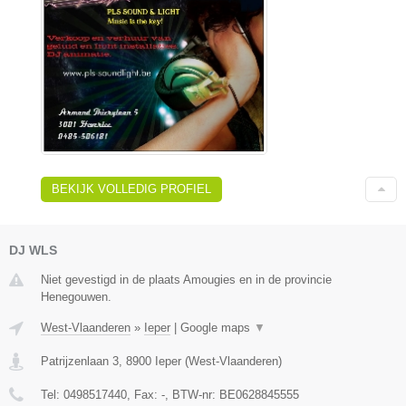
BEKIJK VOLLEDIG PROFIEL
DJ WLS
Niet gevestigd in de plaats Amougies en in de provincie
Henegouwen.
West-Vlaanderen
»
Ieper
|
Google maps
▼
Patrijzenlaan 3
,
8900
Ieper
(
West-Vlaanderen
)
Tel:
0498517440
, Fax:
-
, BTW-nr:
BE0628845555