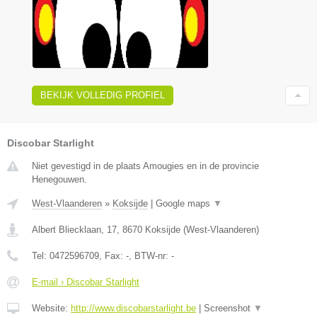
BEKIJK VOLLEDIG PROFIEL
Discobar Starlight
Niet gevestigd in de plaats Amougies en in de provincie
Henegouwen.
West-Vlaanderen
»
Koksijde
|
Google maps
▼
Albert Bliecklaan, 17
,
8670
Koksijde
(
West-Vlaanderen
)
Tel:
0472596709
, Fax:
-
, BTW-nr:
-
E-mail › Discobar Starlight
Website:
http://www.discobarstarlight.be
|
Screenshot
▼