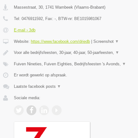
Massestraat, 30
,
1741
Wambeek
(
Vlaams-Brabant
)
Tel:
0476911592
, Fax:
-
, BTW-nr:
BE1015981067
E-mail › 3db
Website:
https://www.facebook.com/driedb
|
Screenshot
▼
Voor alle bedrijfsfeesten, 30-jaar, 40-jaar, 50-jaarfeesten,
▼
Fuiven Nineties, Fuiven Eighties, Bedrijfsfeesten 's Avonds,
▼
Er wordt gewerkt op afspraak.
Laatste facebook posts
▼
Sociale media: