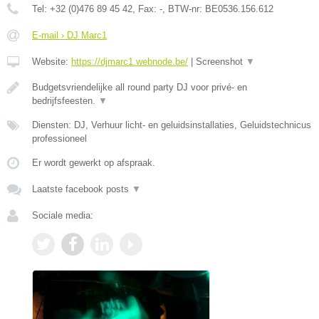
Tel:
+32 (0)476 89 45 42
, Fax:
-
, BTW-nr:
BE0536.156.612
E-mail › DJ Marc1
Website:
https://djmarc1.webnode.be/
|
Screenshot
▼
Budgetsvriendelijke all round party DJ voor privé- en
bedrijfsfeesten.
▼
Diensten: DJ, Verhuur licht- en geluidsinstallaties, Geluidstechnicus
professioneel
Er wordt gewerkt op afspraak.
Laatste facebook posts
▼
Sociale media: