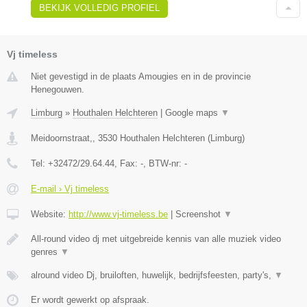
BEKIJK VOLLEDIG PROFIEL
Vj timeless
Niet gevestigd in de plaats Amougies en in de provincie
Henegouwen.
Limburg
»
Houthalen Helchteren
|
Google maps
▼
Meidoornstraat,
,
3530
Houthalen Helchteren
(
Limburg
)
Tel:
+32472/29.64.44
, Fax:
-
, BTW-nr:
-
E-mail › Vj timeless
Website:
http://www.vj-timeless.be
|
Screenshot
▼
All-round video dj met uitgebreide kennis van alle muziek video
genres
▼
alround video Dj, bruiloften, huwelijk, bedrijfsfeesten, party's,
▼
Er wordt gewerkt op afspraak.