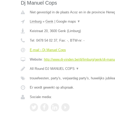
Dj Manuel Cops
Niet gevestigd in de plaats Acoz en in de provincie Hen
Limburg
»
Genk
|
Google maps
▼
Keistraat 20
,
3600
Genk
(
Limburg
)
Tel:
0478 54 02 37
, Fax:
-
, BTW-nr:
-
E-mail › Dj Manuel Cops
Website:
http://www.dj-vinden.be/dj/limburg/genk/dj-manu
All Round DJ MANUEL COPS
▼
trouwfeesten, party's, verjaardag party's, huwelijks jubile
Er wordt gewerkt op afspraak.
Sociale media: