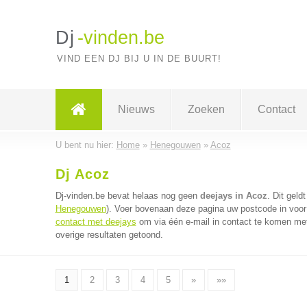
Dj
-vinden.be
VIND EEN DJ BIJ U IN DE BUURT!
Nieuws
Zoeken
Contact
U bent nu hier:
Home
»
Henegouwen
»
Acoz
Dj Acoz
Dj-vinden.be bevat helaas nog geen
deejays in Acoz
. Dit gel
Henegouwen
). Voer bovenaan deze pagina uw postcode in voor 
contact met deejays
om via één e-mail in contact te komen met
overige resultaten getoond.
1
2
3
4
5
»
»»