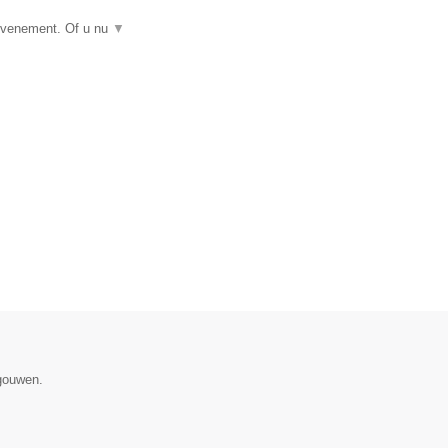
 evenement. Of u nu
▼
egouwen.