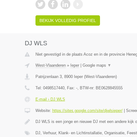
BEKIJK VOLLEDIG PROFIEL
DJ WLS
Niet gevestigd in de plaats Acoz en in de provincie Hen
West-Vlaanderen
»
Ieper
|
Google maps
▼
Patrijzenlaan 3
,
8900
Ieper
(
West-Vlaanderen
)
Tel:
0498517440
, Fax:
-
, BTW-nr:
BE0628845555
E-mail › DJ WLS
Website:
https://sites.google.com/site/djwlsieper/
|
Scree
DJ WLS is een jonge en nieuwe DJ met een andere kijk
DJ, Verhuur, Klank- en Lichtinstallatie, Organisatie, Feest