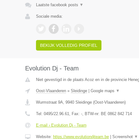
Laatste facebook posts
▼
Sociale media:
BEKIJK VOLLEDIG PROFIEL
Evolution Dj - Team
Niet gevestigd in de plaats Acoz en in de provincie Hen
Oost-Vlaanderen
»
Sleidinge
|
Google maps
▼
Wurmstraat 9A
,
9940
Sleidinge
(
Oost-Vlaanderen
)
Tel:
0495/22.96.61
, Fax:
-
, BTW-nr:
BE 0862 842 714
E-mail › Evolution Dj - Team
Website:
https://www.evolutiondjteam.be
|
Screenshot
▼