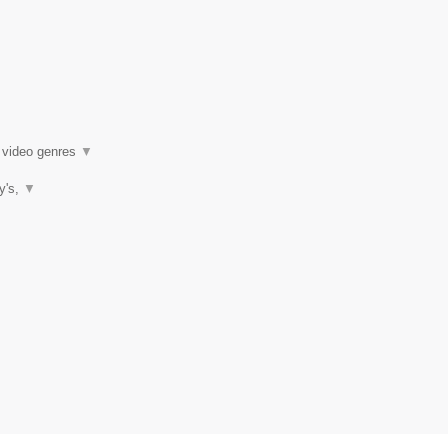
k video genres
▼
ty's,
▼