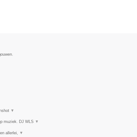
egouwen.
nshot
▼
 op muziek. DJ WLS
▼
en allerlei,
▼