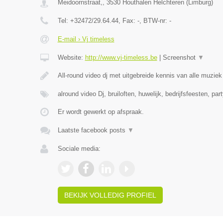
Meidoornstraat,
,
3530
Houthalen Helchteren
(
Limburg
)
Tel:
+32472/29.64.44
, Fax:
-
, BTW-nr:
-
E-mail › Vj timeless
Website:
http://www.vj-timeless.be
|
Screenshot
▼
All-round video dj met uitgebreide kennis van alle muzie
alround video Dj, bruiloften, huwelijk, bedrijfsfeesten, par
Er wordt gewerkt op afspraak.
Laatste facebook posts
▼
Sociale media:
BEKIJK VOLLEDIG PROFIEL