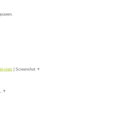
egouwen.
el-cops
|
Screenshot
▼
a,
▼