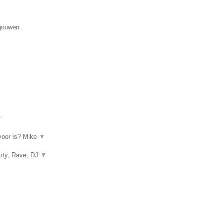
egouwen.
▼
rvoor is? Mike
▼
arty, Rave, DJ
▼