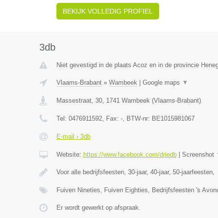
BEKIJK VOLLEDIG PROFIEL
3db
Niet gevestigd in de plaats Acoz en in de provincie Hen
Vlaams-Brabant
»
Wambeek
|
Google maps
▼
Massestraat, 30
,
1741
Wambeek
(
Vlaams-Brabant
)
Tel:
0476911592
, Fax:
-
, BTW-nr:
BE1015981067
E-mail › 3db
Website:
https://www.facebook.com/driedb
|
Screenshot
Voor alle bedrijfsfeesten, 30-jaar, 40-jaar, 50-jaarfeesten,
Fuiven Nineties, Fuiven Eighties, Bedrijfsfeesten 's Avo
Er wordt gewerkt op afspraak.