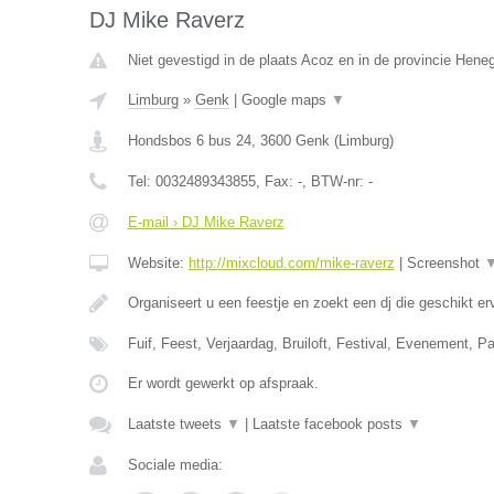
DJ Mike Raverz
Niet gevestigd in de plaats Acoz en in de provincie Hen
Limburg
»
Genk
|
Google maps
▼
Hondsbos 6 bus 24
,
3600
Genk
(
Limburg
)
Tel:
0032489343855
, Fax:
-
, BTW-nr:
-
E-mail › DJ Mike Raverz
Website:
http://mixcloud.com/mike-raverz
|
Screenshot
Organiseert u een feestje en zoekt een dj die geschikt e
Fuif, Feest, Verjaardag, Bruiloft, Festival, Evenement, P
Er wordt gewerkt op afspraak.
Laatste tweets
▼
|
Laatste facebook posts
▼
Sociale media: