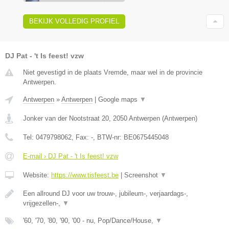
BEKIJK VOLLEDIG PROFIEL
DJ Pat - 't Is feest! vzw
Niet gevestigd in de plaats Vremde, maar wel in de provincie
Antwerpen.
Antwerpen
»
Antwerpen
|
Google maps
▼
Jonker van der Nootstraat 20
,
2050
Antwerpen
(
Antwerpen
)
Tel:
0479798062
, Fax:
-
, BTW-nr:
BE0675445048
E-mail › DJ Pat - 't Is feest! vzw
Website:
https://www.tisfeest.be
|
Screenshot
▼
Een allround DJ voor uw trouw-, jubileum-, verjaardags-,
vrijgezellen-,
▼
'60, '70, '80, '90, '00 - nu, Pop/Dance/House,
▼