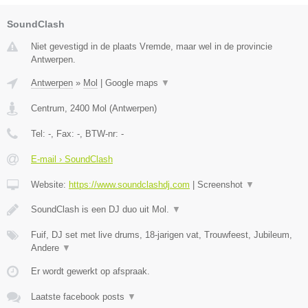
SoundClash
Niet gevestigd in de plaats Vremde, maar wel in de provincie
Antwerpen.
Antwerpen
»
Mol
|
Google maps
▼
Centrum
,
2400
Mol
(
Antwerpen
)
Tel:
-
, Fax:
-
, BTW-nr:
-
E-mail › SoundClash
Website:
https://www.soundclashdj.com
|
Screenshot
▼
SoundClash is een DJ duo uit Mol.
▼
Fuif, DJ set met live drums, 18-jarigen vat, Trouwfeest, Jubileum,
Andere
▼
Er wordt gewerkt op afspraak.
Laatste facebook posts
▼