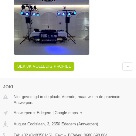
BEKIJK VOLLEDIG PROFIEL
JOKI
Niet gevestigd in de plaats Vremde, maar wel in de provincie
Antwerpen.
Antwerpen
»
Edegem
|
Google maps
▼
August Coolslaan, 3
,
2650
Edegem
(
Antwerpen
)
Tel:
+32 (0)483581451
, Fax:
-
, BTW-nr:
0680.698.884