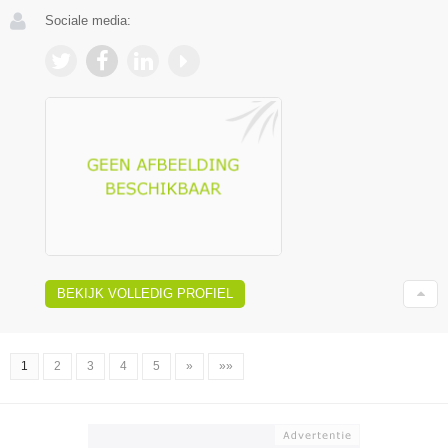
Sociale media:
BEKIJK VOLLEDIG PROFIEL
1
2
3
4
5
»
»»