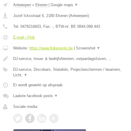
Antwerpen
»
Ekeren
|
Google maps
▼
Jozef Ickxstraat 6
,
2180
Ekeren
(
Antwerpen
)
Tel:
0478216603
, Fax:
-
, BTW-nr:
BE 0844.099.443
E-mail › Fink
Website:
https://www.finkevents.be
|
Screenshot
▼
DJ-service, trouw- & bedrijfsfeesten, verjaardagsfuiven, ...
DJ-service, Discobars, Statafels, Projectieschermen / beamers,
Licht,
▼
Er wordt gewerkt op afspraak.
Laatste facebook posts
▼
Sociale media: