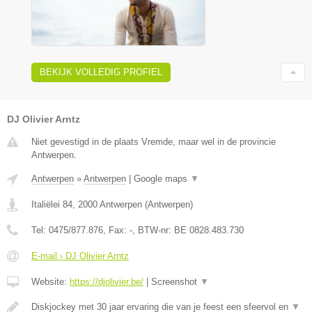
BEKIJK VOLLEDIG PROFIEL
DJ Olivier Arntz
Niet gevestigd in de plaats Vremde, maar wel in de provincie
Antwerpen.
Antwerpen
»
Antwerpen
|
Google maps
▼
Italiëlei 84
,
2000
Antwerpen
(
Antwerpen
)
Tel:
0475/877.876
, Fax:
-
, BTW-nr:
BE 0828.483.730
E-mail › DJ Olivier Arntz
Website:
https://djolivier.be/
|
Screenshot
▼
Diskjockey met 30 jaar ervaring die van je feest een sfeervol en
▼