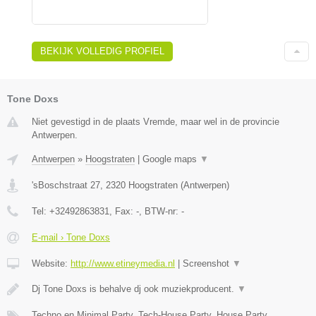
BEKIJK VOLLEDIG PROFIEL
Tone Doxs
Niet gevestigd in de plaats Vremde, maar wel in de provincie
Antwerpen.
Antwerpen
»
Hoogstraten
|
Google maps
▼
'sBoschstraat 27
,
2320
Hoogstraten
(
Antwerpen
)
Tel:
+32492863831
, Fax:
-
, BTW-nr:
-
E-mail › Tone Doxs
Website:
http://www.etineymedia.nl
|
Screenshot
▼
Dj Tone Doxs is behalve dj ook muziekproducent.
▼
Techno en Minimal Party, Tech-House Party, House Party,