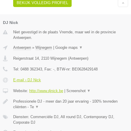
BEKIJK VOLLEDIG PROFIEL
DJ Nick
Niet gevestigd in de plaats Vremde, maar wel in de provincie
Antwerpen.
Antwerpen
»
Wijnegem
|
Google maps
▼
Reigerstraat 14
,
2110
Wijnegem
(
Antwerpen
)
Tel:
0488 362343
, Fax:
-
, BTW-nr:
BE0628429148
E-mail › DJ Nick
Website:
http://www.djnick.be
|
Screenshot
▼
Professionele DJ - meer dan 20 jaar ervaring - 100% tevreden
cliënten - Te
▼
Diensten: Commerciële DJ, All round DJ, Contemporary DJ,
Corporate DJ