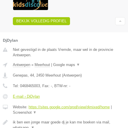
BEKIJK VOLLEDIG PROFIEL
DjDylan
Niet gevestigd in de plaats Vremde, maar wel in de provincie
Antwerpen.
Antwerpen
»
Meerhout
|
Google maps
▼
Genepas, 44
,
2450
Meerhout
(
Antwerpen
)
Tel:
0468465003
, Fax:
-
, BTW-nr:
-
E-mail › DjDylan
Website:
https://sites.google.com/prod/view/djmixed/home
|
Screenshot
▼
ik ben een jonge maar goede dj je kan me boeken via mail,
whatsapp,
▼