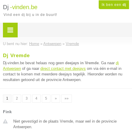
Ik ben een
dj
Dj
-vinden.be
Vind een dj bij u in de buurt!
U bent nu hier:
Home
»
Antwerpen
»
Vremde
Dj Vremde
Dj-vinden.be bevat helaas nog geen
deejays in Vremde
. Ga naar
dj
Antwerpen
of ga naar
direct contact met deejays
om via één e-mail in
contact te komen met meerdere deejays tegelijk. Hieronder worden nu
resultaten getoond uit de provincie Antwerpen.
1
2
3
4
5
»
»»
Fink
Niet gevestigd in de plaats Vremde, maar wel in de provincie
Antwerpen.