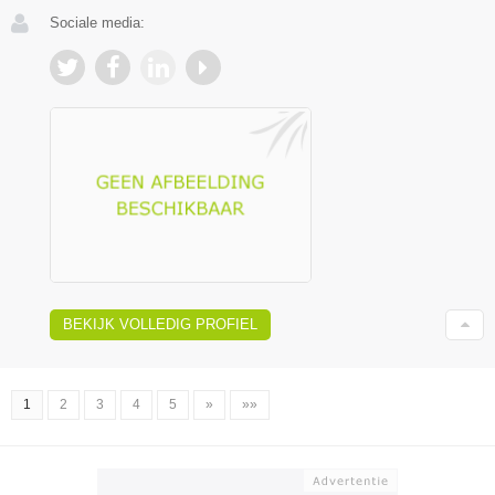
Sociale media:
BEKIJK VOLLEDIG PROFIEL
1
2
3
4
5
»
»»