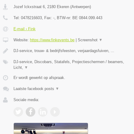
Jozef Ickxstraat 6
,
2180
Ekeren
(
Antwerpen
)
Tel:
0478216603
, Fax:
-
, BTW-nr:
BE 0844.099.443
E-mail › Fink
Website:
https://www.finkevents.be
|
Screenshot
▼
DJ-service, trouw- & bedrijfsfeesten, verjaardagsfuiven, ...
DJ-service, Discobars, Statafels, Projectieschermen / beamers,
Licht,
▼
Er wordt gewerkt op afspraak.
Laatste facebook posts
▼
Sociale media: