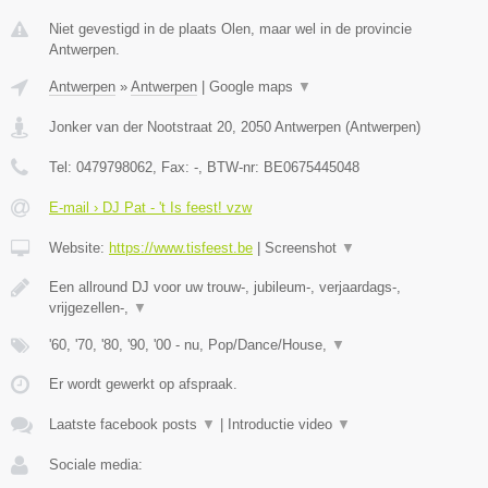
Niet gevestigd in de plaats Olen, maar wel in de provincie
Antwerpen.
Antwerpen
»
Antwerpen
|
Google maps
▼
Jonker van der Nootstraat 20
,
2050
Antwerpen
(
Antwerpen
)
Tel:
0479798062
, Fax:
-
, BTW-nr:
BE0675445048
E-mail › DJ Pat - 't Is feest! vzw
Website:
https://www.tisfeest.be
|
Screenshot
▼
Een allround DJ voor uw trouw-, jubileum-, verjaardags-,
vrijgezellen-,
▼
'60, '70, '80, '90, '00 - nu, Pop/Dance/House,
▼
Er wordt gewerkt op afspraak.
Laatste facebook posts
▼
|
Introductie video
▼
Sociale media: