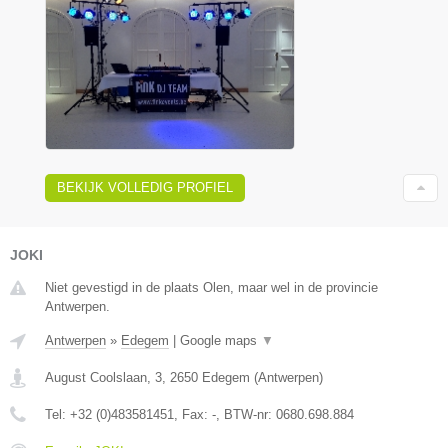
BEKIJK VOLLEDIG PROFIEL
JOKI
Niet gevestigd in de plaats Olen, maar wel in de provincie
Antwerpen.
Antwerpen
»
Edegem
|
Google maps
▼
August Coolslaan, 3
,
2650
Edegem
(
Antwerpen
)
Tel:
+32 (0)483581451
, Fax:
-
, BTW-nr:
0680.698.884