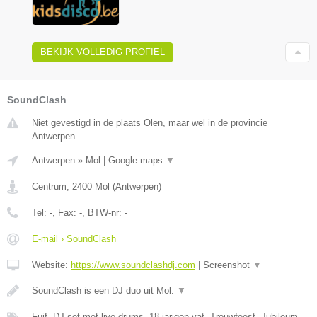
BEKIJK VOLLEDIG PROFIEL
SoundClash
Niet gevestigd in de plaats Olen, maar wel in de provincie
Antwerpen.
Antwerpen
»
Mol
|
Google maps
▼
Centrum
,
2400
Mol
(
Antwerpen
)
Tel:
-
, Fax:
-
, BTW-nr:
-
E-mail › SoundClash
Website:
https://www.soundclashdj.com
|
Screenshot
▼
SoundClash is een DJ duo uit Mol.
▼
Fuif, DJ set met live drums, 18-jarigen vat, Trouwfeest, Jubileum,