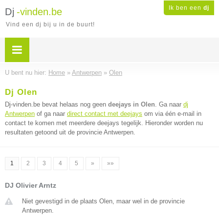
Ik ben een
dj
Dj
-vinden.be
Vind een dj bij u in de buurt!
U bent nu hier:
Home
»
Antwerpen
»
Olen
Dj Olen
Dj-vinden.be bevat helaas nog geen
deejays in Olen
. Ga naar
dj
Antwerpen
of ga naar
direct contact met deejays
om via één e-mail in
contact te komen met meerdere deejays tegelijk. Hieronder worden nu
resultaten getoond uit de provincie Antwerpen.
1
2
3
4
5
»
»»
DJ Olivier Arntz
Niet gevestigd in de plaats Olen, maar wel in de provincie
Antwerpen.