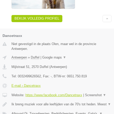
BEKIJK VOLLEDIG PROFIEL
Dancetraxx
Niet gevestigd in de plaats Olen, maar wel in de provincie
Antwerpen.
Antwerpen
»
Duffel
|
Google maps
▼
Mijlstraat 51
,
2570
Duffel
(
Antwerpen
)
Tel:
0032499626562
, Fax:
-
, BTW-nr:
0651.750.819
E-mail › Dancetraxx
Website:
https://www.facebook.com/Dancetraxx
|
Screenshot
▼
Ik breng muziek voor alle leeftijden van de 70's tot heden. Meest
▼
Allround Dj, Trouwfeesten, Bedrijfsfeesten, Events, Gala's,
▼