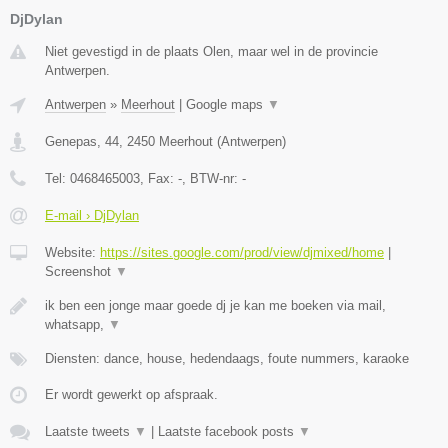
DjDylan
Niet gevestigd in de plaats Olen, maar wel in de provincie
Antwerpen.
Antwerpen
»
Meerhout
|
Google maps
▼
Genepas, 44
,
2450
Meerhout
(
Antwerpen
)
Tel:
0468465003
, Fax:
-
, BTW-nr:
-
E-mail › DjDylan
Website:
https://sites.google.com/prod/view/djmixed/home
|
Screenshot
▼
ik ben een jonge maar goede dj je kan me boeken via mail,
whatsapp,
▼
Diensten: dance, house, hedendaags, foute nummers, karaoke
Er wordt gewerkt op afspraak.
Laatste tweets
▼
|
Laatste facebook posts
▼