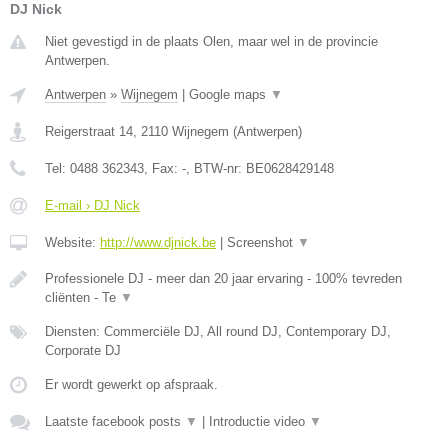
DJ Nick
Niet gevestigd in de plaats Olen, maar wel in de provincie
Antwerpen.
Antwerpen
»
Wijnegem
|
Google maps
▼
Reigerstraat 14
,
2110
Wijnegem
(
Antwerpen
)
Tel:
0488 362343
, Fax:
-
, BTW-nr:
BE0628429148
E-mail › DJ Nick
Website:
http://www.djnick.be
|
Screenshot
▼
Professionele DJ - meer dan 20 jaar ervaring - 100% tevreden
cliënten - Te
▼
Diensten: Commerciële DJ, All round DJ, Contemporary DJ,
Corporate DJ
Er wordt gewerkt op afspraak.
Laatste facebook posts
▼
|
Introductie video
▼