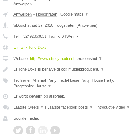
Antwerpen.
Antwerpen
»
Hoogstraten
|
Google maps
▼
'sBoschstraat 27
,
2320
Hoogstraten
(
Antwerpen
)
Tel:
+32492863831
, Fax:
-
, BTW-nr:
-
E-mail › Tone Doxs
Website:
http://www.etineymedia.nl
|
Screenshot
▼
Dj Tone Doxs is behalve dj ook muziekproducent.
▼
Techno en Minimal Party, Tech-House Party, House Party,
Progressive House
▼
Er wordt gewerkt op afspraak.
Laatste tweets
▼
|
Laatste facebook posts
▼
|
Introductie video
▼
Sociale media: