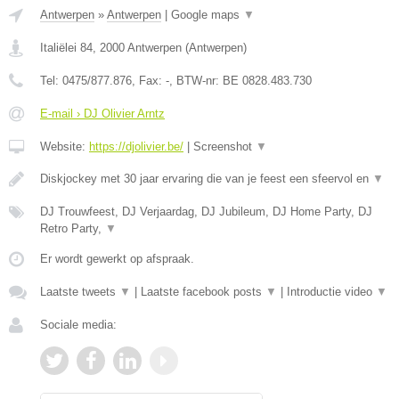
Antwerpen
»
Antwerpen
|
Google maps
▼
Italiëlei 84
,
2000
Antwerpen
(
Antwerpen
)
Tel:
0475/877.876
, Fax:
-
, BTW-nr:
BE 0828.483.730
E-mail › DJ Olivier Arntz
Website:
https://djolivier.be/
|
Screenshot
▼
Diskjockey met 30 jaar ervaring die van je feest een sfeervol en
▼
DJ Trouwfeest, DJ Verjaardag, DJ Jubileum, DJ Home Party, DJ
Retro Party,
▼
Er wordt gewerkt op afspraak.
Laatste tweets
▼
|
Laatste facebook posts
▼
|
Introductie video
▼
Sociale media: