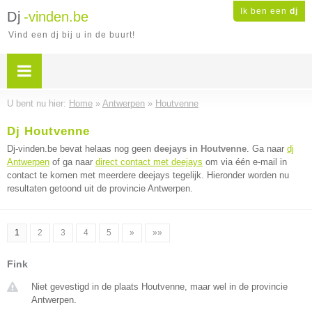
Ik ben een
dj
Dj
-vinden.be
Vind een dj bij u in de buurt!
U bent nu hier:
Home
»
Antwerpen
»
Houtvenne
Dj Houtvenne
Dj-vinden.be bevat helaas nog geen
deejays in Houtvenne
. Ga naar
dj
Antwerpen
of ga naar
direct contact met deejays
om via één e-mail in
contact te komen met meerdere deejays tegelijk. Hieronder worden nu
resultaten getoond uit de provincie Antwerpen.
1
2
3
4
5
»
»»
Fink
Niet gevestigd in de plaats Houtvenne, maar wel in de provincie
Antwerpen.